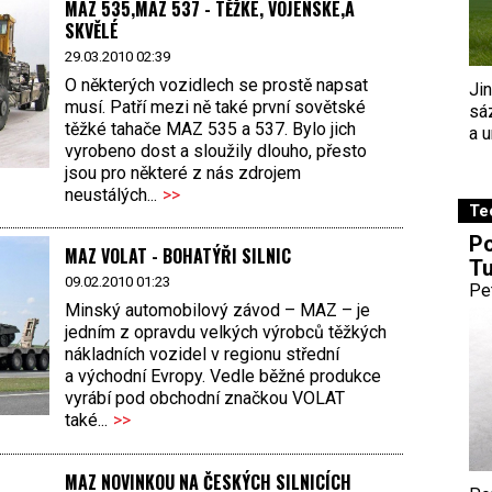
MAZ 535,MAZ 537 - TĚŽKÉ, VOJENSKÉ,A
SKVĚLÉ
29.03.2010 02:39
O některých vozidlech se prostě napsat
Ji
musí. Patří mezi ně také první sovětské
sá
těžké tahače MAZ 535 a 537. Bylo jich
a u
vyrobeno dost a sloužily dlouho, přesto
jsou pro některé z nás zdrojem
neustálých...
>>
Te
Po
MAZ VOLAT - BOHATÝŘI SILNIC
Tu
09.02.2010 01:23
Pe
Minský automobilový závod – MAZ – je
jedním z opravdu velkých výrobců těžkých
nákladních vozidel v regionu střední
a východní Evropy. Vedle běžné produkce
vyrábí pod obchodní značkou VOLAT
také...
>>
MAZ NOVINKOU NA ČESKÝCH SILNICÍCH