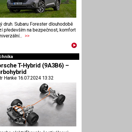
ný druh. Subaru Forester dlouhodobě
zí především na bezpečnost, komfort
niverzální...
>>
chnika
rsche T-Hybrid (9A3B6) –
rbohybrid
tr Hanke 16.07.2024 13:32