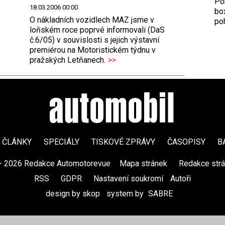
Por
18.03.2006 00:00
bo
O nákladních vozidlech MAZ jsme v
poh
loňském roce poprvé informovali (DaS
č.6/05) v souvislosti s jejich výstavní
premiérou na Motoristickém týdnu v
pražských Letňanech.
>>
ČLÁNKY
SPECIÁLY
TISKOVÉ ZPRÁVY
ČASOPISY
B
- 2026 Redakce Automotorevue
|
Mapa stránek
|
Redakce str
RSS
|
GDPR
|
Nastavení soukromí
Autoři
design by skop
|
system by
SABRE
|