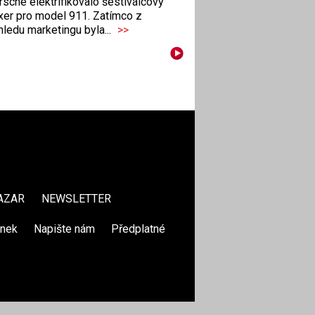
sche elektrifikovalo šestiválcový
xer pro model 911. Zatímco z
ledu marketingu byla...
>>
AZAR
NEWSLETTER
ánek
|
Napište nám
|
Předplatné
|