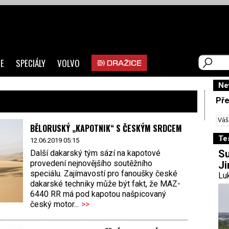
E
SPECIÁLY
VOLVO
Ne
Pře
BĚLORUSKÝ „KAPOTNIK“ S ČESKÝM SRDCEM
Te
12.06.2019 05:15
Su
Další dakarský tým sází na kapotové
provedení nejnovějšího soutěžního
Ji
speciálu. Zajímavostí pro fanoušky české
Luk
dakarské techniky může být fakt, že MAZ-
6440 RR má pod kapotou našpicovaný
český motor...
>>