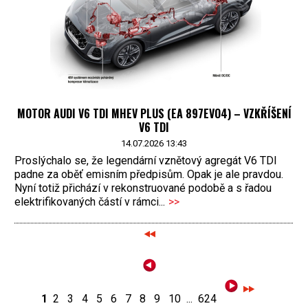
MOTOR AUDI V6 TDI MHEV PLUS (EA 897EVO4) – VZKŘÍŠENÍ
V6 TDI
14.07.2026 13:43
Proslýchalo se, že legendární vznětový agregát V6 TDI
padne za oběť emisním předpisům. Opak je ale pravdou.
Nyní totiž přichází v rekonstruované podobě a s řadou
elektrifikovaných částí v rámci...
>>
1
2
3
4
5
6
7
8
9
10
...
624