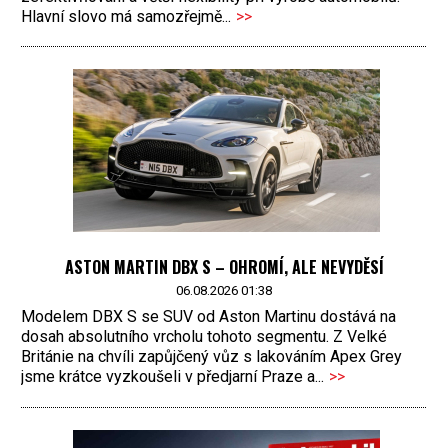
Hlavní slovo má samozřejmě...
>>
ASTON MARTIN DBX S – OHROMÍ, ALE NEVYDĚSÍ
06.08.2026 01:38
Modelem DBX S se SUV od Aston Martinu dostává na
dosah absolutního vrcholu tohoto segmentu. Z Velké
Británie na chvíli zapůjčený vůz s lakováním Apex Grey
jsme krátce vyzkoušeli v předjarní Praze a...
>>