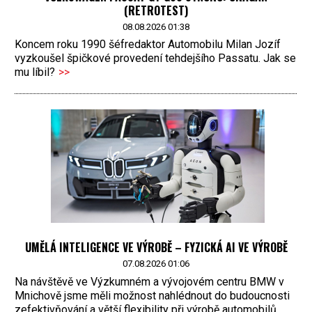
(RETROTEST)
08.08.2026 01:38
Koncem roku 1990 šéfredaktor Automobilu Milan Jozíf
vyzkoušel špičkové provedení tehdejšího Passatu. Jak se
mu líbil?
>>
UMĚLÁ INTELIGENCE VE VÝROBĚ – FYZICKÁ AI VE VÝROBĚ
07.08.2026 01:06
Na návštěvě ve Výzkumném a vývojovém centru BMW v
Mnichově jsme měli možnost nahlédnout do budoucnosti
zefektivňování a větší flexibility při výrobě automobilů.