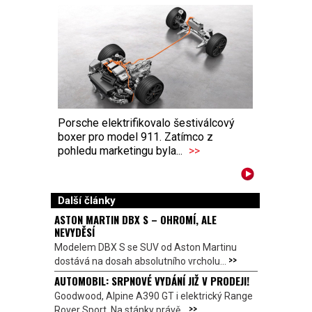
Porsche elektrifikovalo šestiválcový
boxer pro model 911. Zatímco z
pohledu marketingu byla...
>>
Další články
ASTON MARTIN DBX S – OHROMÍ, ALE
NEVYDĚSÍ
Modelem DBX S se SUV od Aston Martinu
>>
dostává na dosah absolutního vrcholu...
AUTOMOBIL: SRPNOVÉ VYDÁNÍ JIŽ V PRODEJI!
Goodwood, Alpine A390 GT i elektrický Range
>>
Rover Sport. Na stánky právě...