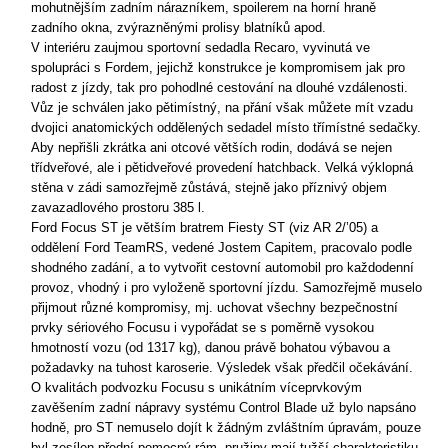
mohutnějším zadním nárazníkem, spoilerem na horní hraně
zadního okna, zvýrazněnými prolisy blatníků apod.
V interiéru zaujmou sportovní sedadla Recaro, vyvinutá ve
spolupráci s Fordem, jejichž konstrukce je kompromisem jak pro
radost z jízdy, tak pro pohodlné cestování na dlouhé vzdálenosti.
Vůz je schválen jako pětimístný, na přání však můžete mít vzadu
dvojici anatomických oddělených sedadel místo třímístné sedačky.
Aby nepřišli zkrátka ani otcové větších rodin, dodává se nejen
třídveřové, ale i pětidveřové provedení hatchback. Velká výklopná
stěna v zádi samozřejmě zůstává, stejně jako příznivý objem
zavazadlového prostoru 385 l.
Ford Focus ST je větším bratrem Fiesty ST (viz AR 2/’05) a
oddělení Ford TeamRS, vedené Jostem Capitem, pracovalo podle
shodného zadání, a to vytvořit cestovní automobil pro každodenní
provoz, vhodný i pro vyloženě sportovní jízdu. Samozřejmě muselo
přijmout různé kompromisy, mj. uchovat všechny bezpečnostní
prvky sériového Focusu i vypořádat se s poměrně vysokou
hmotností vozu (od 1317 kg), danou právě bohatou výbavou a
požadavky na tuhost karoserie. Výsledek však předčil očekávání.
O kvalitách podvozku Focusu s unikátním víceprvkovým
zavěšením zadní nápravy systému Control Blade už bylo napsáno
hodně, pro ST nemuselo dojít k žádným zvláštním úpravám, pouze
byl zesílen přední pomocný rám, pružiny mají tužší charakteristiku