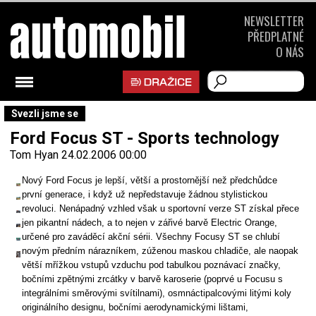
NEWSLETTER
PŘEDPLATNÉ
O NÁS
Svezli jsme se
Ford Focus ST - Sports technology
Tom Hyan
24.02.2006 00:00
Nový Ford Focus je lepší, větší a prostornější než předchůdce
první generace, i když už nepředstavuje žádnou stylistickou
revoluci. Nenápadný vzhled však u sportovní verze ST získal přece
jen pikantní nádech, a to nejen v zářivé barvě Electric Orange,
určené pro zaváděcí akční sérii. Všechny Focusy ST se chlubí
novým předním nárazníkem, zúženou maskou chladiče, ale naopak
větší mřížkou vstupů vzduchu pod tabulkou poznávací značky,
bočními zpětnými zrcátky v barvě karoserie (poprvé u Focusu s
integrálními směrovými svítilnami), osmnáctipalcovými litými koly
originálního designu, bočními aerodynamickými lištami,