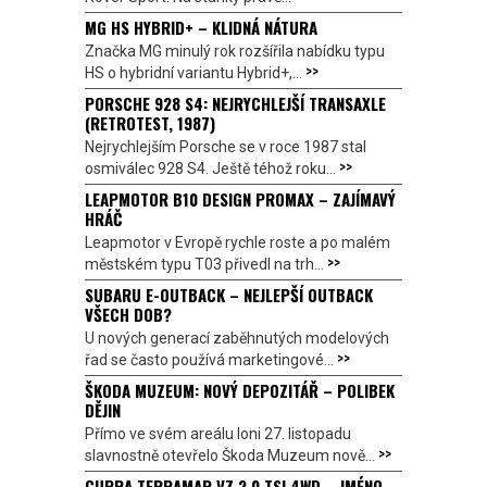
MG HS HYBRID+ – KLIDNÁ NÁTURA
Značka MG minulý rok rozšířila nabídku typu
>>
HS o hybridní variantu Hybrid+,...
PORSCHE 928 S4: NEJRYCHLEJŠÍ TRANSAXLE
(RETROTEST, 1987)
Nejrychlejším Porsche se v roce 1987 stal
>>
osmiválec 928 S4. Ještě téhož roku...
LEAPMOTOR B10 DESIGN PROMAX – ZAJÍMAVÝ
HRÁČ
Leapmotor v Evropě rychle roste a po malém
>>
městském typu T03 přivedl na trh...
SUBARU E-OUTBACK – NEJLEPŠÍ OUTBACK
VŠECH DOB?
U nových generací zaběhnutých modelových
>>
řad se často používá marketingové...
ŠKODA MUZEUM: NOVÝ DEPOZITÁŘ – POLIBEK
DĚJIN
Přímo ve svém areálu loni 27. listopadu
>>
slavnostně otevřelo Škoda Muzeum nově...
CUPRA TERRAMAR VZ 2.0 TSI 4WD – JMÉNO