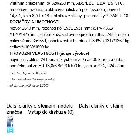
vnitřním chlazením, o/ 320/280 mm, ABS/EBD, EBA, ESP/TC,
hřebenové řízení s elektrohydraulickým posilovačem, převod
14,8:1; kola 8,0J x 18 z hliníkové slitiny, pneumatiky 225/40 R 18.
ROZMĚRY A HMOTNOSTI
rozvor 2640 mm, rozchod kol 1535/1531 mm; d/š/v 4362/
/1840/1447 mm; objem zavazadlového prostoru 385/1245 l; objem
palivové nádrže 55 l; pohotovostní hmotnost (3d/5d) 1317/1362 kg,
celková 1860/1890 kg.
PROVOZNÍ VLASTNOSTI (údaje výrobce)
největší rychlost 241 km/h; zrychlení z 0 na 100 km/h za 6,8 s;
spotřeba paliva EU 13,8/6,8/9,3 l/100 km; emise CO
224 g/km.
2
text: Tom Hyan, Le Castellet
foto: Ford Motor Company a autor
zdroj: Automobil revue 1/2006
Další články o stejném modelu
|
Další články o stejné
značce
|
Vstup do diskuze (0)