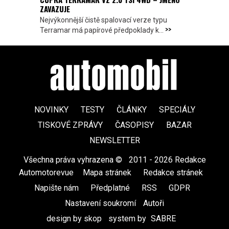
ZAVAZUJE
Nejvýkonnější čistě spalovací verze typu
>>
Terramar má papírové předpoklady k...
NOVINKY
TESTY
ČLÁNKY
SPECIÁLY
TISKOVÉ ZPRÁVY
ČASOPISY
BAZAR
NEWSLETTER
Všechna práva vyhrazena ©
|
2011 - 2026 Redakce
Automotorevue
|
Mapa stránek
|
Redakce stránek
|
Napište nám
|
Předplatné
|
RSS
|
GDPR
|
Nastavení soukromí
Autoři
design by skop
|
system by
SABRE
|