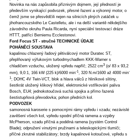
Novinka na nás zapůsobila příznivým dojmem, její předností je
především vynikající podvozek, přesné řazení a výkonný motor, o
čemž jsme se přesvědčili nejen na silnicích plných zatáček u
jihofrancouzského Le Castelletu, ale i na delší variantě někdejšího
závodního okruhu Paula Ricarda, nyní speciální testovací dráze
HTTT, patřící Berniemu Ecclestonovi.
Ford Focus ST - stručné TECHNICKÉ ÚDAJE
POHÁNĚCÍ SOUSTAVA
kapalinou chlazený řadový pětiválcový motor Duratec ST,
přeplňovaný výfukovým turbodmychadlem KKK-Warner s
3
chladičem vzduchu, uložený vpředu napříč; 2522 cm
(o/ 83 x 93,2
-1
-
mm), 9,0:1, 166 kW (225 k)/6000 min
, 320 N.m/1600 až 4000 min
1
; DOHC 4V Twin-VCT, blok a hlava válců z hliníkové slitiny,
šestkrát uložený klikový hřídel, elektronické vstřikování paliva
Bosch, EU4; jednokotoučová suchá spojka a přímo řazená
šestistupňová převodovka; pohon předních kol.
PODVOZEK
samonosná karoserie s pomocnými rámy vpředu i vzadu; nezávislé
zavěšení všech kol, vpředu spodní příčná ramena a vzpěry
McPherson, vzadu příčná a podélná ramena (systém Control
Blade); odpružení vinutými pružinami a teleskopickými tlumiči;
příčné zkrutné stabilizátory; brzdy kapalinové kotoučové, vpředu s