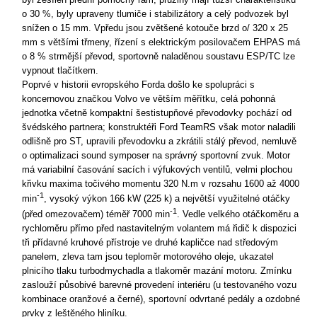
o 30 %, byly upraveny tlumiče i stabilizátory a celý podvozek byl
snížen o 15 mm. Vpředu jsou zvětšené kotouče brzd o/ 320 x 25
mm s většími třmeny, řízení s elektrickým posilovačem EHPAS má
o 8 % strmější převod, sportovně naladěnou soustavu ESP/TC lze
vypnout tlačítkem.
Poprvé v historii evropského Forda došlo ke spolupráci s
koncernovou značkou Volvo ve větším měřítku, celá pohonná
jednotka včetně kompaktní šestistupňové převodovky pochází od
švédského partnera; konstruktéři Ford TeamRS však motor naladili
odlišně pro ST, upravili převodovku a zkrátili stálý převod, nemluvě
o optimalizaci sound symposer na správný sportovní zvuk. Motor
má variabilní časování sacích i výfukových ventilů, velmi plochou
křivku maxima točivého momentu 320 N.m v rozsahu 1600 až 4000
-1
min
, vysoký výkon 166 kW (225 k) a největší využitelné otáčky
-1
(před omezovačem) téměř 7000 min
. Vedle velkého otáčkoměru a
rychloměru přímo před nastavitelným volantem má řidič k dispozici
tři přídavné kruhové přístroje ve druhé kapličce nad středovým
panelem, zleva tam jsou teploměr motorového oleje, ukazatel
plnicího tlaku turbodmychadla a tlakoměr mazání motoru. Zmínku
zaslouží působivé barevné provedení interiéru (u testovaného vozu
kombinace oranžové a černé), sportovní odvrtané pedály a ozdobné
prvky z leštěného hliníku.