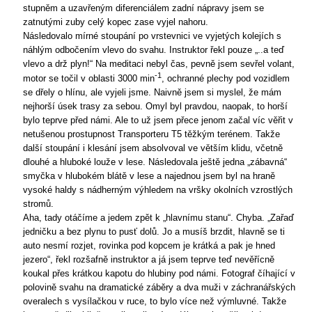
stupněm a uzavřeným diferenciálem zadní nápravy jsem se
zatnutými zuby celý kopec zase vyjel nahoru.
Následovalo mírné stoupání po vrstevnici ve vyjetých kolejích s
náhlým odbočením vlevo do svahu. Instruktor řekl pouze „..a teď
vlevo a drž plyn!“ Na meditaci nebyl čas, pevně jsem sevřel volant,
-1
motor se točil v oblasti 3000 min
, ochranné plechy pod vozidlem
se dřely o hlínu, ale vyjeli jsme. Naivně jsem si myslel, že mám
nejhorší úsek trasy za sebou. Omyl byl pravdou, naopak, to horší
bylo teprve před námi. Ale to už jsem přece jenom začal víc věřit v
netušenou prostupnost Transporteru T5 těžkým terénem. Takže
další stoupání i klesání jsem absolvoval ve větším klidu, včetně
dlouhé a hluboké louže v lese. Následovala ještě jedna „zábavná“
smyčka v hlubokém blátě v lese a najednou jsem byl na hraně
vysoké haldy s nádherným výhledem na vršky okolních vzrostlých
stromů.
Aha, tady otáčíme a jedem zpět k „hlavnímu stanu“. Chyba. „Zařaď
jedničku a bez plynu to pusť dolů. Jo a musíš brzdit, hlavně se ti
auto nesmí rozjet, rovinka pod kopcem je krátká a pak je hned
jezero“, řekl rozšafně instruktor a já jsem teprve teď nevěřícně
koukal přes krátkou kapotu do hlubiny pod námi. Fotograf číhající v
polovině svahu na dramatické záběry a dva muži v záchranářských
overalech s vysílačkou v ruce, to bylo více než výmluvné. Takže