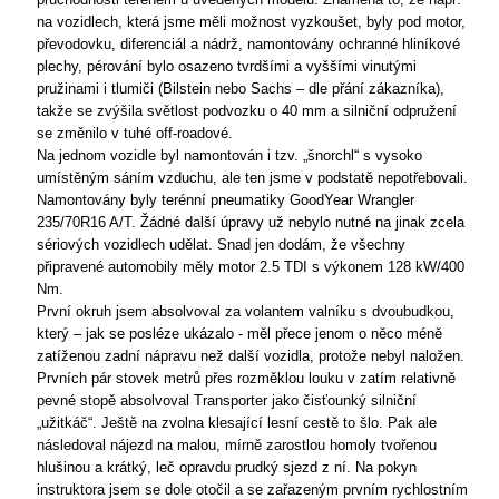
na vozidlech, která jsme měli možnost vyzkoušet, byly pod motor,
převodovku, diferenciál a nádrž, namontovány ochranné hliníkové
plechy, pérování bylo osazeno tvrdšími a vyššími vinutými
pružinami i tlumiči (Bilstein nebo Sachs – dle přání zákazníka),
takže se zvýšila světlost podvozku o 40 mm a silniční odpružení
se změnilo v tuhé off-roadové.
Na jednom vozidle byl namontován i tzv. „šnorchl“ s vysoko
umístěným sáním vzduchu, ale ten jsme v podstatě nepotřebovali.
Namontovány byly terénní pneumatiky GoodYear Wrangler
235/70R16 A/T. Žádné další úpravy už nebylo nutné na jinak zcela
sériových vozidlech udělat. Snad jen dodám, že všechny
připravené automobily měly motor 2.5 TDI s výkonem 128 kW/400
Nm.
První okruh jsem absolvoval za volantem valníku s dvoubudkou,
který – jak se posléze ukázalo - měl přece jenom o něco méně
zatíženou zadní nápravu než další vozidla, protože nebyl naložen.
Prvních pár stovek metrů přes rozměklou louku v zatím relativně
pevné stopě absolvoval Transporter jako čisťounký silniční
„užitkáč“. Ještě na zvolna klesající lesní cestě to šlo. Pak ale
následoval nájezd na malou, mírně zarostlou homoly tvořenou
hlušinou a krátký, leč opravdu prudký sjezd z ní. Na pokyn
instruktora jsem se dole otočil a se zařazeným prvním rychlostním