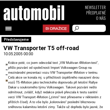
NEWSLETTER
PŘEDPLATNÉ
O NÁS
Představujeme
VW Transporter T5 off-road
10.05.2005 00:00
Krátce poté, co jsem odevzdal text „VW Multivan 4Motion-test“,
přišlo pozvání od společnosti Import Volkswagen Group na
mezinárodní prezentaci vozu VW Transporter 4Motion v terénu.
Celá akce se konala mj. u příležitosti úspěšného nasazení dvou
vozů T5 4Motion jako technického doprovodu při letošní Rallye
Dakar u soukromého týmu Volkswagen. Takové pozvání nešlo
odmítnout, zvlášť, když redakce právě převzala k testu sanitní
verzi VW Transport 4Motion („zimní“ test přineseme v některém z
příštích čísel). A to vše bylo „kolorováno“ poslední březnovou
sněhovou kalamitou letošní zimy. Takže už dopředu bylo jasné, že