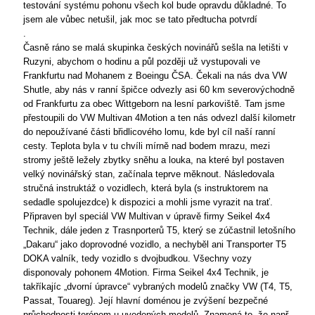
testování systému pohonu všech kol bude opravdu důkladné. To
jsem ale vůbec netušil, jak moc se tato předtucha potvrdí
.
Časně ráno se malá skupinka českých novinářů sešla na letišti v
Ruzyni, abychom o hodinu a půl později už vystupovali ve
Frankfurtu nad Mohanem z Boeingu ČSA. Čekali na nás dva VW
Shutle, aby nás v ranní špičce odvezly asi 60 km severovýchodně
od Frankfurtu za obec Wittgeborn na lesní parkoviště. Tam jsme
přestoupili do VW Multivan 4Motion a ten nás odvezl další kilometr
do nepoužívané části břidlicového lomu, kde byl cíl naší ranní
cesty. Teplota byla v tu chvíli mírně nad bodem mrazu, mezi
stromy ještě ležely zbytky sněhu a louka, na které byl postaven
velký novinářský stan, začínala teprve měknout. Následovala
stručná instruktáž o vozidlech, která byla (s instruktorem na
sedadle spolujezdce) k dispozici a mohli jsme vyrazit na trať.
Připraven byl speciál VW Multivan v úpravě firmy Seikel 4x4
Technik, dále jeden z Trasnporterů T5, který se zúčastnil letošního
„Dakaru“ jako doprovodné vozidlo, a nechyběl ani Transporter T5
DOKA valník, tedy vozidlo s dvojbudkou. Všechny vozy
disponovaly pohonem 4Motion. Firma Seikel 4x4 Technik, je
takříkajíc „dvorní úpravce“ vybraných modelů značky VW (T4, T5,
Passat, Touareg). Její hlavní doménou je zvýšení bezpečné
průchodnosti terénem u uvedených modelů. Znamená to, že např.