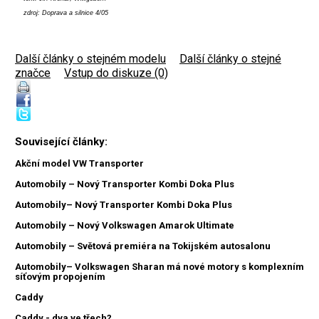
zdroj: Doprava a silnice 4/05
Další články o stejném modelu
|
Další články o stejné
značce
|
Vstup do diskuze (0)
Související články:
Akční model VW Transporter
Automobily – Nový Transporter Kombi Doka Plus
Automobily– Nový Transporter Kombi Doka Plus
Automobily – Nový Volkswagen Amarok Ultimate
Automobily – Světová premiéra na Tokijském autosalonu
Automobily– Volkswagen Sharan má nové motory s komplexním
síťovým propojením
Caddy
Caddy - dva ve třech?