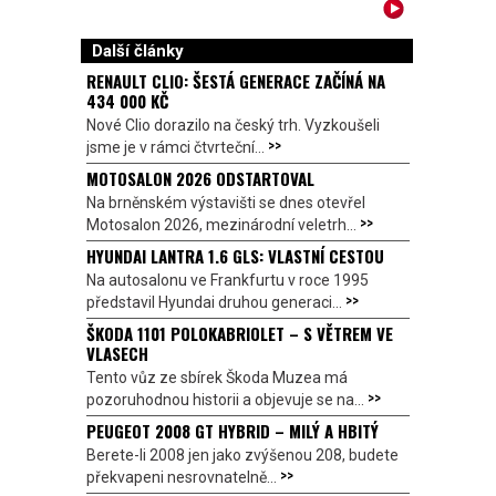
Další články
RENAULT CLIO: ŠESTÁ GENERACE ZAČÍNÁ NA
434 000 KČ
Nové Clio dorazilo na český trh. Vyzkoušeli
>>
jsme je v rámci čtvrteční...
MOTOSALON 2026 ODSTARTOVAL
Na brněnském výstavišti se dnes otevřel
>>
Motosalon 2026, mezinárodní veletrh...
HYUNDAI LANTRA 1.6 GLS: VLASTNÍ CESTOU
Na autosalonu ve Frankfurtu v roce 1995
>>
představil Hyundai druhou generaci...
ŠKODA 1101 POLOKABRIOLET – S VĚTREM VE
VLASECH
Tento vůz ze sbírek Škoda Muzea má
>>
pozoruhodnou historii a objevuje se na...
PEUGEOT 2008 GT HYBRID – MILÝ A HBITÝ
Berete-li 2008 jen jako zvýšenou 208, budete
>>
překvapeni nesrovnatelně...