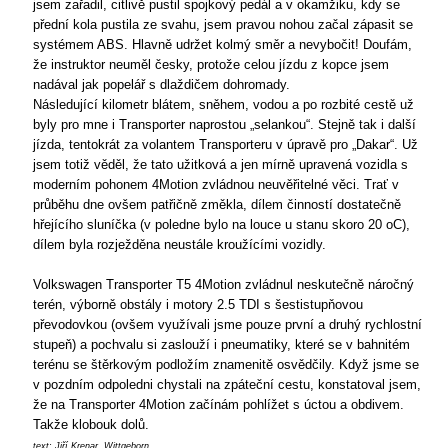
jsem zařadil, citlivě pustil spojkový pedál a v okamžiku, kdy se
přední kola pustila ze svahu, jsem pravou nohou začal zápasit se
systémem ABS. Hlavně udržet kolmý směr a nevybočit! Doufám,
že instruktor neuměl česky, protože celou jízdu z kopce jsem
nadával jak popelář s dlaždičem dohromady.
Následující kilometr blátem, sněhem, vodou a po rozbité cestě už
byly pro mne i Transporter naprostou „selankou“. Stejně tak i další
jízda, tentokrát za volantem Transporteru v úpravě pro „Dakar“. Už
jsem totiž věděl, že tato užitková a jen mírně upravená vozidla s
moderním pohonem 4Motion zvládnou neuvěřitelné věci. Trať v
průběhu dne ovšem patřičně změkla, dílem činností dostatečně
hřejícího sluníčka (v poledne bylo na louce u stanu skoro 20 oC),
dílem byla rozježděna neustále kroužícími vozidly.
Volkswagen Transporter T5 4Motion zvládnul neskutečně náročný
terén, výborně obstály i motory 2.5 TDI s šestistupňovou
převodovkou (ovšem využívali jsme pouze první a druhý rychlostní
stupeň) a pochvalu si zaslouží i pneumatiky, které se v bahnitém
terénu se štěrkovým podložím znamenitě osvědčily. Když jsme se
v pozdním odpoledni chystali na zpáteční cestu, konstatoval jsem,
že na Transporter 4Motion začínám pohlížet s úctou a obdivem.
Takže klobouk dolů.
text: Jiří Krenar, Wittgeborn