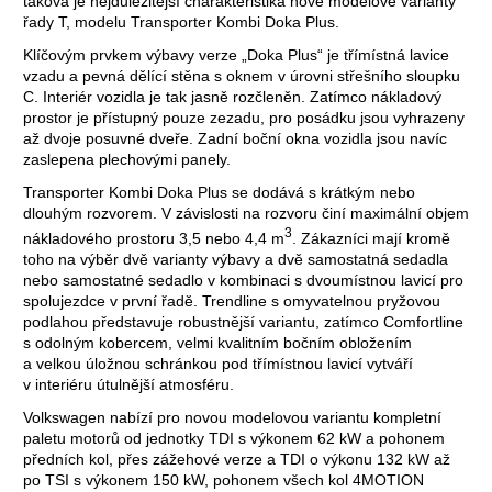
taková je nejdůležitější charakteristika nové modelové varianty
řady T, modelu Transporter Kombi Doka Plus.
Klíčovým prvkem výbavy verze „Doka Plus“ je třímístná lavice
vzadu a pevná dělící stěna s oknem v úrovni střešního sloupku
C. Interiér vozidla je tak jasně rozčleněn. Zatímco nákladový
prostor je přístupný pouze zezadu, pro posádku jsou vyhrazeny
až dvoje posuvné dveře. Zadní boční okna vozidla jsou navíc
zaslepena plechovými panely.
Transporter Kombi Doka Plus se dodává s krátkým nebo
dlouhým rozvorem. V závislosti na rozvoru činí maximální objem
3
nákladového prostoru 3,5 nebo 4,4 m
. Zákazníci mají kromě
toho na výběr dvě varianty výbavy a dvě samostatná sedadla
nebo samostatné sedadlo v kombinaci s dvoumístnou lavicí pro
spolujezdce v první řadě. Trendline s omyvatelnou pryžovou
podlahou představuje robustnější variantu, zatímco Comfortline
s odolným kobercem, velmi kvalitním bočním obložením
a velkou úložnou schránkou pod třímístnou lavicí vytváří
v interiéru útulnější atmosféru.
Volkswagen nabízí pro novou modelovou variantu kompletní
paletu motorů od jednotky TDI s výkonem 62 kW a pohonem
předních kol, přes zážehové verze a TDI o výkonu 132 kW až
po TSI s výkonem 150 kW, pohonem všech kol 4MOTION