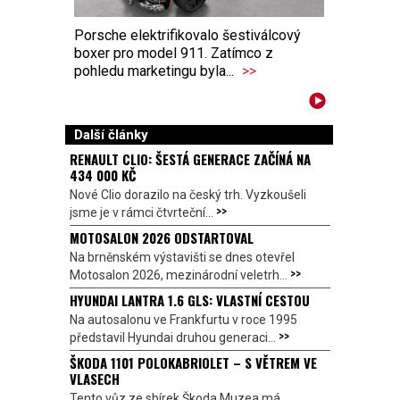
Porsche elektrifikovalo šestiválcový
boxer pro model 911. Zatímco z
pohledu marketingu byla...
>>
Další články
RENAULT CLIO: ŠESTÁ GENERACE ZAČÍNÁ NA
434 000 KČ
Nové Clio dorazilo na český trh. Vyzkoušeli
>>
jsme je v rámci čtvrteční...
MOTOSALON 2026 ODSTARTOVAL
Na brněnském výstavišti se dnes otevřel
>>
Motosalon 2026, mezinárodní veletrh...
HYUNDAI LANTRA 1.6 GLS: VLASTNÍ CESTOU
Na autosalonu ve Frankfurtu v roce 1995
>>
představil Hyundai druhou generaci...
ŠKODA 1101 POLOKABRIOLET – S VĚTREM VE
VLASECH
Tento vůz ze sbírek Škoda Muzea má