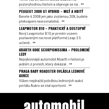
>>
pozoruhodnou historii a objevuje se na...
PEUGEOT 2008 GT HYBRID – MILÝ A HBITÝ
Berete-li 2008 jen jako zvýšenou 208, budete
>>
překvapeni nesrovnatelně...
LEAPMOTOR B10 – PRAKTICKÝ A DOSTUPNÝ
Nový Leapmotor B10 je prvním vozem
postaveným na nové platformě Leap 3.5
>>
určené...
ABARTH 600E SCORPIONISSIMA – PROLOMENÉ
LEDY
Nejvýkonnější automobil Abarth v historii je
>>
jedním z prvních, který dokázal...
PRAGA BABY ROADSTER OVLÁDLA LEDNOVÉ
AUKCE
Vůbec nejdražší položkou lednových aukcí
>>
portálu Aukro se stal sportovní...