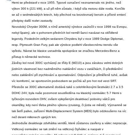
Hemi se představil v roce 1955. Typové označení neznamenalo nic jiného, než
výkon 300 k (221 kW), a už při něm zůstalo, i když síla motoru dále rostla. Končilo
se až v sedmdesátých letech, kdy přechod na bezolovnatý benzin a přísné emisní
předpisy další rozlet zastavily.
Novodobý Chrysler 300M, s nímž americký výrobce zaútočil v roce 1998 na Evropu,
nebyl špatný, ale s pohonem předních kol neměl šanci navázat na okřídlené
legendy. Posledním velkým sedanem Chrysleru byl v roce 1989 Dodge Diplomat,
resp. Plymouth Gran Fury, pak ale výrobce podlehl všeobecnému trendu vše
vpředu. Návrat ke klasice usnadnila spolupráce se značkou Mercedes-Benz a
přístup k německé technice.
Závěsy kol nové 300C vycházejí ze třídy E (W210) a jsou zárukou velmi dobrých
jízdních vlastností bez nadměrného naklánění vozu v zatáčkách, či předklánění
nebo zaklánění při zrychlování a zpomalování. Odpružení je přiměřeně tuhé, avšak
víc komfortní, se sportovním podvozkem se počítá až pro hot rod verzi SRT.
Přestože se 300C alternativně dodává také s celohliníkovými šestiválci 2.7 a 3.5
DOHC 24V, byla naše pozornost soustředěna na klasický osmiválec 5.7 Hemi s
tyčkovým rozvodem OHV, ovšem vylepšeným deaktivací poloviny válců pro
okamžiky, kdy není třeba plného výkonu (cruising, či jízda ve městě). Významně se
tak šetří palivo, zařízení Multi-Displacement System (MDS) bylo odzkoušeno na víc
než deseti milionech ujetých km.
Jednoduše deaktivuje zdvihátka ventilů, které zůstanou zavřeny a válec nepracuje.
Vidlicový osmiválec se tak změní na vidlicový čtyřválec a naopak v