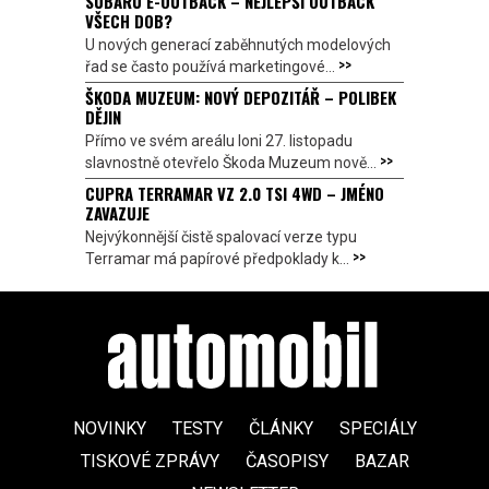
SUBARU E-OUTBACK – NEJLEPŠÍ OUTBACK
VŠECH DOB?
U nových generací zaběhnutých modelových
>>
řad se často používá marketingové...
ŠKODA MUZEUM: NOVÝ DEPOZITÁŘ – POLIBEK
DĚJIN
Přímo ve svém areálu loni 27. listopadu
>>
slavnostně otevřelo Škoda Muzeum nově...
CUPRA TERRAMAR VZ 2.0 TSI 4WD – JMÉNO
ZAVAZUJE
Nejvýkonnější čistě spalovací verze typu
>>
Terramar má papírové předpoklady k...
NOVINKY
TESTY
ČLÁNKY
SPECIÁLY
TISKOVÉ ZPRÁVY
ČASOPISY
BAZAR