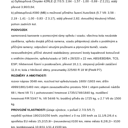
a) čtyřstupňová Chrysler 42RLE (2.7/3.5: 2,84 - 1,57 - 1,00 - 0,69 - Z 2,21), stálý
převod 3,90/3,64;
b) pětistupňová A580 (MB) s možností přímého řazení AutoStick (5.7 V8: 3,58 -
2,19 - 1,41 - 1,00 - 0,83 - Z 3,17), stálý převod 2,82; dvoudílný kloubový hřídel,
pohon zadních kol.
PODVOZEK
samonosná karoserie s pomocnými rámy vpředu i vzadu; všechna kola nezávisle
zavěšena, vpředu dvojitá příčná ramena, vzadu pětiprvkový závěs s podélnými a
příčnými rameny; odpružení vinutými pružinami a plynovými tlumiči, vzadu
nesoustřednými; příčné zkrutné stabilizátory; provozní brzdy kapalinové kotoučové
s vnitřním chlazením, vpředu/vzadu o/ 345 x 28/320 x 22 mm, ABS/EBD/BA, TCS,
ESP; hřebenové řízení s posilovačem, převod 16,1:1, obrysový průměr zatáčení
11,9 m; kola z hliníkové slitiny, pneumatiky 225/60 R 18 W (Pirelli P7).
ROZMĚRY A HMOTNOSTI
rozvor náprav 3048 mm, rozchod kol vpředu/vzadu 1600/ /1603 mm; d/š/v
4999/1881/1483 mm; objem zavazadlového prostoru 504 l; objem palivové nádrže
68 l, Hemi V8 71 l; pohotovostní hmotnost 1735/1746/1840 kg, rozdělení
hmotnosti F/R 53/47 %, V8 54/46 %; brzděný přívěs do 1725 kg, u 2.7 V6 do 1500
kg.
PROVOZNÍ VLASTNOSTI
(údaje výrobce, v pořadí 2.7/3.5/5.7)
největší rychlost 190/210/250 km/h; zrychlení z 0 na 100 km/h za 11,1/9,2/6,4 s;
spotřeba EU město 15,2/15,9/– (neuvedena) l/100 km, mimo město 8,2/8,2/– l/100
km, kombinovaná 10,8/11,1/11,4 l/100 km.