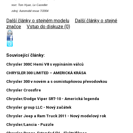
text: Tom Hyan, Le Castellet
zdroj: Automobil revue 7/2004
Další články o stejném modelu
|
Další články o stejné
značce
|
Vstup do diskuze (0)
Související články:
Chrysler 300C Hemi V8 s vypínáním válců
CHRYSLER 300 LIMITED – AMERICKÁ KRÁSA
Chrysler 300 v novém a s osmistupňovou převodovkou
Chrysler Crossfire
Chrysler/Dodge Viper SRT-10 - Americká legenda
Chrysler group LLC - Nový začátek
Chrysler Jeep a Ram Truck 2011 - Nový modelový rok
Chrysler/Lancia - Puzzle