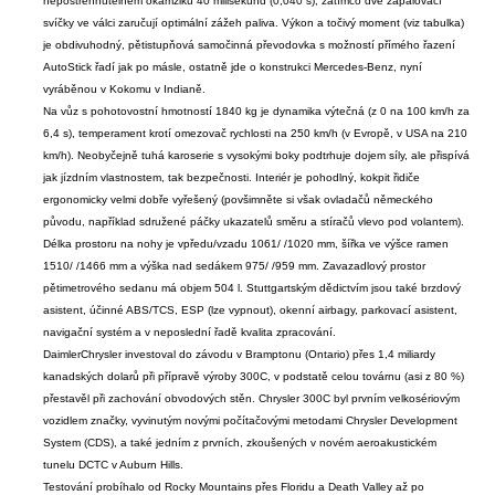
nepostřehnutelném okamžiku 40 milisekund (0,040 s), zatímco dvě zapalovací
svíčky ve válci zaručují optimální zážeh paliva. Výkon a točivý moment (viz tabulka)
je obdivuhodný, pětistupňová samočinná převodovka s možností přímého řazení
AutoStick řadí jak po másle, ostatně jde o konstrukci Mercedes-Benz, nyní
vyráběnou v Kokomu v Indianě.
Na vůz s pohotovostní hmotností 1840 kg je dynamika výtečná (z 0 na 100 km/h za
6,4 s), temperament krotí omezovač rychlosti na 250 km/h (v Evropě, v USA na 210
km/h). Neobyčejně tuhá karoserie s vysokými boky podtrhuje dojem síly, ale přispívá
jak jízdním vlastnostem, tak bezpečnosti. Interiér je pohodlný, kokpit řidiče
ergonomicky velmi dobře vyřešený (povšimněte si však ovladačů německého
původu, například sdružené páčky ukazatelů směru a stíračů vlevo pod volantem).
Délka prostoru na nohy je vpředu/vzadu 1061/ /1020 mm, šířka ve výšce ramen
1510/ /1466 mm a výška nad sedákem 975/ /959 mm. Zavazadlový prostor
pětimetrového sedanu má objem 504 l. Stuttgartským dědictvím jsou také brzdový
asistent, účinné ABS/TCS, ESP (lze vypnout), okenní airbagy, parkovací asistent,
navigační systém a v neposlední řadě kvalita zpracování.
DaimlerChrysler investoval do závodu v Bramptonu (Ontario) přes 1,4 miliardy
kanadských dolarů při přípravě výroby 300C, v podstatě celou továrnu (asi z 80 %)
přestavěl při zachování obvodových stěn. Chrysler 300C byl prvním velkosériovým
vozidlem značky, vyvinutým novými počítačovými metodami Chrysler Development
System (CDS), a také jedním z prvních, zkoušených v novém aeroakustickém
tunelu DCTC v Auburn Hills.
Testování probíhalo od Rocky Mountains přes Floridu a Death Valley až po