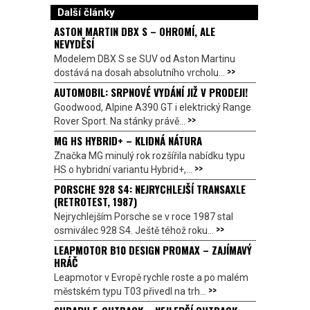
Další články
ASTON MARTIN DBX S – OHROMÍ, ALE
NEVYDĚSÍ
Modelem DBX S se SUV od Aston Martinu
>>
dostává na dosah absolutního vrcholu...
AUTOMOBIL: SRPNOVÉ VYDÁNÍ JIŽ V PRODEJI!
Goodwood, Alpine A390 GT i elektrický Range
>>
Rover Sport. Na stánky právě...
MG HS HYBRID+ – KLIDNÁ NÁTURA
Značka MG minulý rok rozšířila nabídku typu
>>
HS o hybridní variantu Hybrid+,...
PORSCHE 928 S4: NEJRYCHLEJŠÍ TRANSAXLE
(RETROTEST, 1987)
Nejrychlejším Porsche se v roce 1987 stal
>>
osmiválec 928 S4. Ještě téhož roku...
LEAPMOTOR B10 DESIGN PROMAX – ZAJÍMAVÝ
HRÁČ
Leapmotor v Evropě rychle roste a po malém
>>
městském typu T03 přivedl na trh...