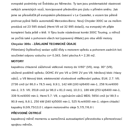
evropské podmínky od Švédska po Německo. Ty tam jsou problematické vlastnosti
velkých amerických vozů, koncipované především pro jízdu v přímém směru. Jak
jsme se přesvědčili při evropském představení v Le Castellet, s vozem lze pěkně
prohnat pyšné řidiče automobilů Mercedes-Benz. Nový Chrysler 300C se za mořem
prodává od 23 595 dolarů (Hemi V8 od 32 995 dolarů), na evropský trh přijde
kompletní řada ještě v létě. V říjnu bude následovat kombi 300C Touring, u něhož
se počítá také s pohonem všech kol (upravený 4Matic) pro oba větší motory.
Chrysler 300c - ZÁKLADNÍ TECHNICKÉ ÚDAJE
Pětimístný čtyřdveřový sedan vyšší třídy s motorem vpředu a pohonem zadních kol;
součinitel odporu vzduchu cx= 0,343, čelní plocha A = 2,36 m2.
MOTORY
kapalinou chlazené zážehové vidlicové motory do V/60° (V6), resp. 90° (V8),
uložené podélně vpředu; DOHC 4V pro V6 a OHV 2V pro V8; hliníkový blok i hlavy
válců, u V8 litinový blok; elektronické vícebodové vstřikování paliva; EU4; 2.7: V6;
2736 cm3 (o/ 86,0 x 78,5 mm), 9,9:1, 142 kW (193 k)/6400 min-1, 258 N.m/4000
min-1; 3.5: V6; 3518 cm3 (o/ 96,0 x 81,0 mm), 10,0:1, 186 kW (253 k)/6400 min-1,
339 N.m/4000 min-1; Hemi 5.7: V8, s vypínáním válců MDS; 5654 cm3 (o/ 99,5 x
90,9 mm), 9,6:1, 250 kW (340 k)/5000 min-1, 525 N.m/4000 min-1; objem chladicí
kapaliny 9,0/9,75/13,0 l, objem motorového oleje 5,7/5,7/6,6 l.
PŘEVODNÉ ÚSTROJÍ
kapalinový měnič momentu a samočinná autoadaptivní převodovka s přemosťovací
spojkou měniče,