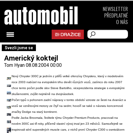
NEWSLETTER
PŘEDPLATNÉ
O NÁS
Svezli jsme se
Americký koktejl
Tom Hyan
08.08.2004 00:00
Nový Chrysler 300C je jedním z pilířů velké ofenzívy Chrysleru, který v modelovém
roce 2003 nabízel na evropském trhu devět různých vozů, zatímco do roku 2007
chce tento počet podle slov Steve Bartoliho, viceprezidenta strategie s evropskými
zkušenostmi, zvýšit nejméně na dvojnásobek.
Počet typů s pohonem zadní nápravy v tomto období vzroste ze šesti na dvanáct a
vozů se vznětovými motory ze čtyř na sedm; hovoří se také o návratu koncernové
značky Dodge na starý kontinent.
Podle Jacka Broomala, ředitele týmu Chrysler Premium Products, pracovali na
novém 300C asi tři roky, přičemž vlastní vývoj trval jen 23 měsíců. Samozřejmě se
inspirovali sérií supersilných muscle cars, z nichž první Chrysler C300 s osmiválcem