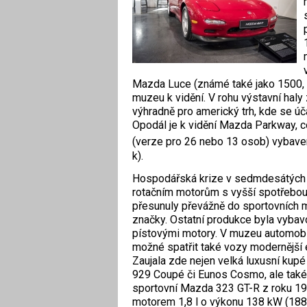
Mazda Luce (známé také jako 1500, 
muzeu k vidění. V rohu výstavní haly
výhradně pro americký trh, kde se ú
Opodál je k vidění Mazda Parkway, c
(verze pro 26 nebo 13 osob) vybav
k).
Hospodářská krize v sedmdesátých 
rotačním motorům s vyšší spotřebou p
přesunuly převážně do sportovních 
značky. Ostatní produkce byla vyba
pístovými motory. V muzeu automob
možné spatřit také vozy modernější ér
Zaujala zde nejen velká luxusní kup
929 Coupé či Eunos Cosmo, ale také
sportovní Mazda 323 GT-R z roku 1
motorem 1,8 l o výkonu 138 kW (188 