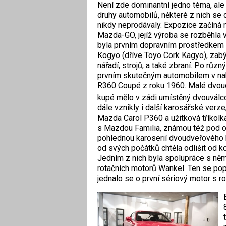
Není zde dominantní jedno téma, ale 
druhy automobilů, některé z nich se
nikdy neprodávaly. Expozice začíná n
Mazda-GO, jejíž výroba se rozběhla v
byla prvním dopravním prostředkem
Kogyo (dříve Toyo Cork Kagyo), zabý
nářadí, strojů, a také zbraní. Po růz
prvním skutečným automobilem v na
R360 Coupé z roku 1960. Malé dvou
kupé mělo v zádi umístěný dvouvál
dále vznikly i další karosářské verze
Mazda Carol P360 a užitková tříkolka
s Mazdou Familia, známou též pod 
pohlednou karoserií dvoudveřového k
od svých počátků chtěla odlišit od k
Jedním z nich byla spolupráce s ně
rotačních motorů Wankel. Ten se po
jednalo se o první sériový motor s ro