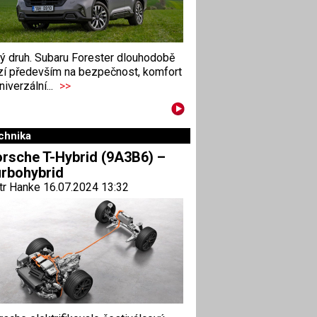
ný druh. Subaru Forester dlouhodobě
zí především na bezpečnost, komfort
niverzální...
>>
chnika
rsche T-Hybrid (9A3B6) –
rbohybrid
tr Hanke 16.07.2024 13:32