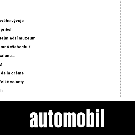
ového vývoje
příběh
 Nejmladší muzeum
jemná všehochuť
alonu...
M
de la crème
elké volanty
ch