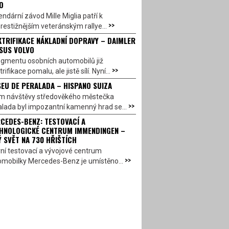
O
ndární závod Mille Miglia patří k
>>
restižnějším veteránským rallye...
KTRIFIKACE NÁKLADNÍ DOPRAVY – DAIMLER
SUS VOLVO
egmentu osobních automobilů již
>>
trifikace pomalu, ale jistě sílí. Nyní...
EU DE PERALADA – HISPANO SUIZA
em návštěvy středověkého městečka
>>
lada byl impozantní kamenný hrad se...
CEDES-BENZ: TESTOVACÍ A
HNOLOGICKÉ CENTRUM IMMENDINGEN –
Ý SVĚT NA 730 HŘIŠTÍCH
ní testovací a vývojové centrum
>>
omobilky Mercedes-Benz je umístěno...