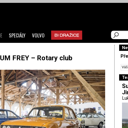
E
SPECIÁLY
VOLVO
Ne
Pře
M FREY – Rotary club
Te
Su
Ji
Luk