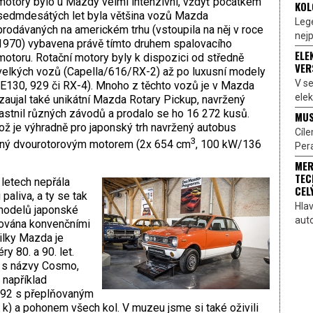
motory bylo u Mazdy velmi intenzivní, vždyť počátkem
KOL
sedmdesátých let byla většina vozů Mazda
Lege
prodávaných na americkém trhu (vstoupila na něj v roce
nejp
1970) vybavena právě tímto druhem spalovacího
ELE
motoru. Rotační motory byly k dispozici od středně
VER
velkých vozů (Capella/616/RX-2) až po luxusní modely
V s
E130, 929 či RX-4). Mnoho z těchto vozů je v Mazda
elek
 zaujal také unikátní Mazda Rotary Pickup, navržený
častnil různých závodů a prodalo se ho 16 272 kusů.
MUS
ož je výhradně pro japonský trh navržený autobus
Cíl
3
ený dvourotorovým motorem (2x 654 cm
, 100 kW/136
Pera
MER
TEC
letech nepřála
CEL
aliva, a ty se tak
Hlav
modelů japonské
aut
vována konvenčními
ilky Mazda je
y 80. a 90. let.
é s názvy Cosmo,
 například
992 s přeplňovaným
k) a pohonem všech kol. V muzeu jsme si také oživili