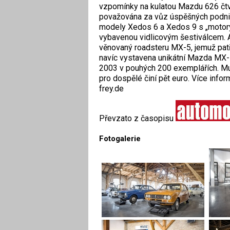
vzpomínky na kulatou Mazdu 626 čtvr
považována za vůz úspěšných podnik
modely Xedos 6 a Xedos 9 s „motory,
vybavenou vidlicovým šestiválcem.
věnovaný roadsteru MX-5, jemuž patří
navíc vystavena unikátní Mazda MX-5
2003 v pouhých 200 exemplářích.
Mu
pro dospělé činí pět euro. Více info
frey.de
Převzato z časopisu
Fotogalerie