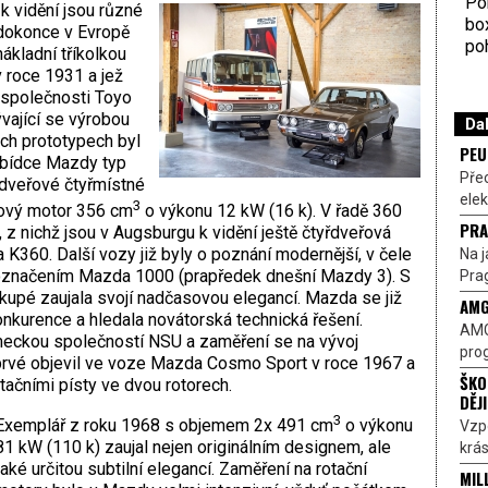
Por
k vidění jsou různé
bo
 dokonce v Evropě
poh
ákladní tříkolkou
 roce 1931 a jež
 společnosti Toyo
vající se výrobou
Dal
ných prototypech byl
PEU
bídce Mazdy typ
Pře
dveřové čtyřmístné
elek
3
cový motor 356 cm
o výkonu 12 kW (16 k). V řadě 360
PRA
, z nichž jsou v Augsburgu k vidění ještě čtyřdveřová
 K360. Další vozy již byly o poznání modernější, v čele
Na j
označením Mazda 1000 (prapředek dnešní Mazdy 3). S
Prag
upé zaujala svojí nadčasovou elegancí. Mazda se již
AMG
onkurence a hledala novátorská technická řešení.
AMG
meckou společností NSU a zaměření se na vývoj
prog
prvé objevil ve voze Mazda Cosmo Sport v roce 1967 a
ŠKO
tačními písty ve dvou rotorech.
DĚJ
3
Exemplář z roku 1968 s objemem 2x 491 cm
o výkonu
Vzp
81 kW (110 k) zaujal nejen originálním designem, ale
krás
také určitou subtilní elegancí. Zaměření na rotační
MIL