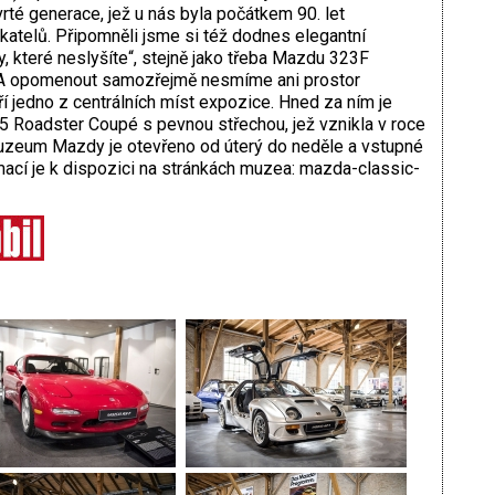
té generace, jež u nás byla počátkem 90. let
atelů. Připomněli jsme si též dodnes elegantní
 které neslyšíte“, stejně jako třeba Mazdu 323F
 A opomenout samozřejmě nesmíme ani prostor
 jedno z centrálních míst expozice. Hned za ním je
 Roadster Coupé s pevnou střechou, jež vznikla v roce
zeum Mazdy je otevřeno od úterý do neděle a vstupné
rmací je k dispozici na stránkách muzea: mazda-classic-