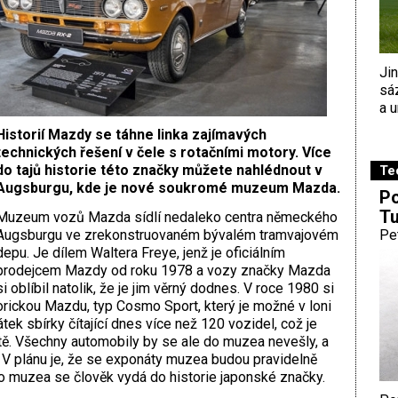
Ji
sá
a u
Historií Mazdy se táhne linka zajímavých
technických řešení v čele s rotačními motory. Více
do tajů historie této značky můžete nahlédnout v
Te
Augsburgu, kde je nové soukromé muzeum Mazda.
Po
Tu
M
uzeum vozů Mazda sídlí nedaleko centra německého
Augsburgu ve zrekonstruovaném bývalém tramvajovém
Pe
depu. Je dílem Waltera Freye, jenž je oficiálním
prodejcem Mazdy od roku 1978 a vozy značky Mazda
si oblíbil natolik, že je jim věrný dodnes. V roce 1980 si
torickou Mazdu, typ Cosmo Sport, který je možné v loni
ek sbírky čítající dnes více než 120 vozidel, což je
ě. Všechny automobily by se ale do muzea nevešly, a
ich. V plánu je, že se exponáty muzea budou pravidelně
muzea se člověk vydá do historie japonské značky.