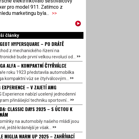
sche elektrifikovalo šestiválcový
xer pro model 911. Zatímco z
ledu marketingu byla...
>>
ší články
GEOT HYPERSQUARE – PO DRÁTĚ
chod z mechanického řízení na
>>
tronické bude první velkou revolucí od...
GA ALFA – KOMPAKTNÍ ČTYŘVÁLCE
aře roku 1923 představila automobilka
>>
a kompaktní vůz se čtyřválcovým...
 EXPERIENCE – V ZAJETÍ AMG
 Experience nabízí ucelený jednodenní
>>
ram přinášející techniku sportovní...
DA: CLASSIC DAYS 2025 – S ÚCTOU K
INÁM
omínky na automobily našeho mládí jsou
>>
né, ještě krásnější je však...
LE MIGLIA WARM UP 2025 – ZAHŘÍVACÍ