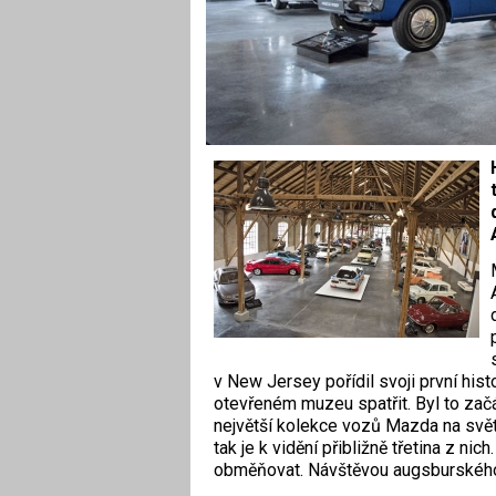
v New Jersey pořídil svoji první his
otevřeném muzeu spatřit. Byl to začát
největší kolekce vozů Mazda na svět
tak je k vidění přibližně třetina z n
obměňovat. Návštěvou augsburského 