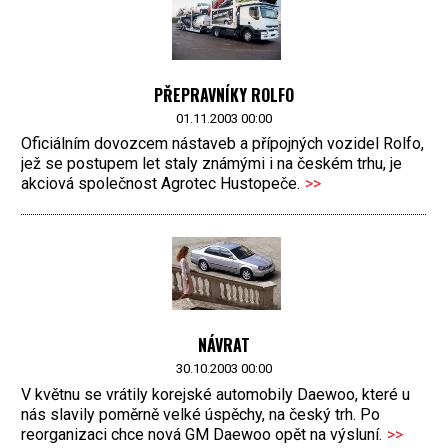
PŘEPRAVNÍKY ROLFO
01.11.2003 00:00
Oficiálním dovozcem nástaveb a přípojných vozidel Rolfo,
jež se postupem let staly známými i na českém trhu, je
akciová společnost Agrotec Hustopeče.
>>
NÁVRAT
30.10.2003 00:00
V květnu se vrátily korejské automobily Daewoo, které u
nás slavily poměrně velké úspěchy, na český trh. Po
reorganizaci chce nová GM Daewoo opět na výsluní.
>>