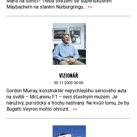
Mans na silnici? Třeba svezení se superluxusním
Maybachem na starém Nürburgringu...
>>
VIZIONÁŘ
03.11.2003 00:00
Gordon Murray, konstruktér nejrychlejšího sériového auta
na světě – McLarenu F1 – není šťastným mužem. Je
náruživý, puristický a trochu naštvaný. Ne kvůli tomu, že by
Bugatti Veyron mohlo ohrozit...
>>