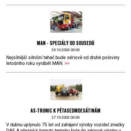
MAN - SPECIÁLY OD SOUSEDŮ
29.10.2003 00:00
Nejsilnější silniční tahač bude sériově od druhé poloviny
letošního roku vyrábět MAN.
>>
AS-TRONIC K PĚTASEDMDESÁTINÁM
27.10.2003 00:00
V dubnu uplynulo 75 let od zahájení výroby vozidel značky
DAF. A přesně k tomuto termínu byla do sériové výroby u