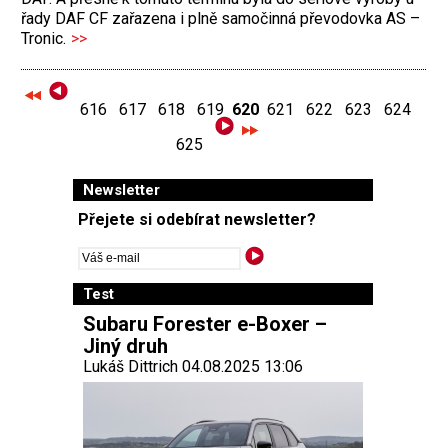
řady DAF CF zařazena i plně samočinná převodovka AS –
Tronic.
>>
616
617
618
619
620
621
622
623
624
625
Newsletter
Přejete si odebírat newsletter?
Test
Subaru Forester e-Boxer –
Jiný druh
Lukáš Dittrich 04.08.2025 13:06