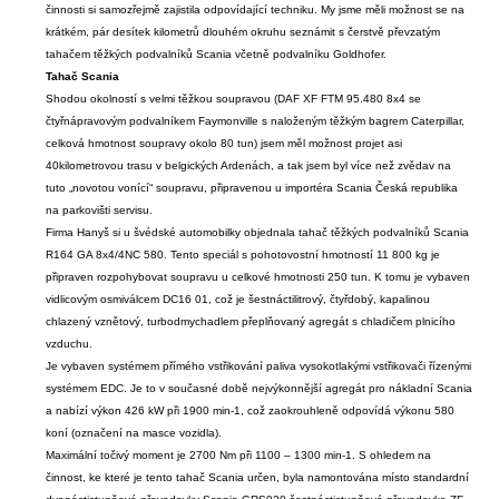
činnosti si samozřejmě zajistila odpovídající techniku. My jsme měli možnost se na
krátkém, pár desítek kilometrů dlouhém okruhu seznámit s čerstvě převzatým
tahačem těžkých podvalníků Scania včetně podvalníku Goldhofer.
Tahač Scania
Shodou okolností s velmi těžkou soupravou (DAF XF FTM 95.480 8x4 se
čtyřnápravovým podvalníkem Faymonville s naloženým těžkým bagrem Caterpillar,
celková hmotnost soupravy okolo 80 tun) jsem měl možnost projet asi
40kilometrovou trasu v belgických Ardenách, a tak jsem byl více než zvědav na
tuto „novotou vonící“ soupravu, připravenou u importéra Scania Česká republika
na parkovišti servisu.
Firma Hanyš si u švédské automobilky objednala tahač těžkých podvalníků Scania
R164 GA 8x4/4NC 580. Tento speciál s pohotovostní hmotností 11 800 kg je
připraven rozpohybovat soupravu u celkové hmotnosti 250 tun. K tomu je vybaven
vidlicovým osmiválcem DC16 01, což je šestnáctilitrový, čtyřdobý, kapalinou
chlazený vznětový, turbodmychadlem přeplňovaný agregát s chladičem plnicího
vzduchu.
Je vybaven systémem přímého vstřikování paliva vysokotlakými vstřikovači řízenými
systémem EDC. Je to v současné době nejvýkonnější agregát pro nákladní Scania
a nabízí výkon 426 kW při 1900 min-1, což zaokrouhleně odpovídá výkonu 580
koní (označení na masce vozidla).
Maximální točivý moment je 2700 Nm při 1100 – 1300 min-1. S ohledem na
činnost, ke které je tento tahač Scania určen, byla namontována místo standardní