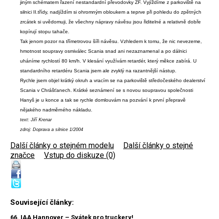
jiným schématem řazení nestandardní převodovky ZF. Vyjíždíme z parkoviště na
silnici II.třídy, nadjíždím si ohromným obloukem a teprve při pohledu do zpětných
zrcátek si uvědomuji, že všechny nápravy návěsu jsou řiditelné a relativně dobře
kopírují stopu tahače.
Tak jenom pozor na třímetrovou šíři návěsu. Vzhledem k tomu, že nic nevezeme,
hmotnost soupravy osmiválec Scania snad ani nezaznamenal a po dálnici
uháníme rychlostí 80 km/h. V klesání využívám retardér, který měkce zabírá. U
standardního retardéru Scania jsem ale zvyklý na razantnější nástup.
Rychle jsem objel krátký okruh a vracím se na parkoviště středočeského dealerství
Scania v Chrášťanech. Krátké seznámení se s novou soupravou společnosti
Hanyš je u konce a tak se rychle domlouvám na pozvání k první přepravě
nějakého nadměrného nákladu.
text: Jiří Krenar
zdroj: Doprava a silnice 1/2004
Další články o stejném modelu
|
Další články o stejné
značce
|
Vstup do diskuze (0)
Související články:
66. IAA Hannover – Svátek pro truckery!