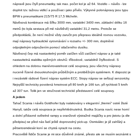
nápravě jsou čtyři pneumatiky, tak max. počet kol je až 64. Vozidlo – návěs - lze
doplnit tzv. tažnou vidlicí a používat i jako přívěs. Výkyvné polonápravy jsou typu
BPW s pneumatikami 215/75 R 17,5 Michelin.
Návěsová kombinace má šířku 3000 mm, variabilní 3400 mm, základní délku 16
metrů (to byla sestava při mé návštěvě) variabilní 31,2 metru. Protože se
předpokládá, že není možné vždy zaručit pro přepravu ideálně rovnou vozovku,
mají nápravy hydraulické vyrovnávání v rozsahu +/- 300 mm, doplněné
odpojitelným odpružením pomocí stlačeného dusíku.
Návěsový čep má nastavitelný poměr zatížen vůči zatížení náprav a je také
nastavitelná stabilita opěrných okruhů: tříbodové, variabilně čtyřbodové. S
ohledem na dobrou manévrovatelnost celé soupravy, jsou všechny nápravy
nuceně řízené dvouokruhovým průběžným a protiběžným systémem. K dispozici je
i nezávislé rádiové řízení náprav systém ECC. Stopy náprav se seřizují senzoricky.
Nejvyšší technicky povolená hmotnost při 80 km/h je 166 tun, při rychlosti 5 km/h
až 307 tun. Tolik jen ve stručnosti technické představení celé soupravy.
A jedem
Tahač Scania i návěs Goldhofer byly nalakovány v elegantní „firemní“ ostré žluté
Hanyš, takže celá souprava je nepřehlédnutelná. Budka Scania navíc nese horní
a dolní přídavné světelné rampy a oranžové výstražné majáčky a pro jistotu (a dle
předpisu) se před nás řadí ještě doprovodný pick-up. Osmiválec je již zahřátý a
pětsetosmdesát koní se chystá vyrazit na cestu.
Pracoviště řidiče Scanie je mi sice důvěrně známé, přesto ale se musím seznámit s