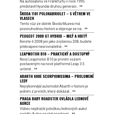
Na autosalonu ve Frankfurtu v roce 1995
>>
představil Hyundai druhou generaci...
ŠKODA 1101 POLOKABRIOLET – S VĚTREM VE
VLASECH
Tento vůz ze sbírek Škoda Muzea má
>>
pozoruhodnou historii a objevuje se na...
PEUGEOT 2008 GT HYBRID – MILÝ A HBITÝ
Berete-li 2008 jen jako zvýšenou 208, budete
>>
překvapeni nesrovnatelně...
LEAPMOTOR B10 – PRAKTICKÝ A DOSTUPNÝ
Nový Leapmotor B10 je prvním vozem
postaveným na nové platformě Leap 3.5
>>
určené...
ABARTH 600E SCORPIONISSIMA – PROLOMENÉ
LEDY
Nejvýkonnější automobil Abarth v historii je
>>
jedním z prvních, který dokázal...
PRAGA BABY ROADSTER OVLÁDLA LEDNOVÉ
AUKCE
Vůbec nejdražší položkou lednových aukcí
>>
portálu Aukro se stal sportovní...