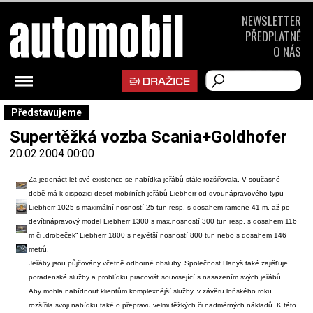
NEWSLETTER
PŘEDPLATNÉ
O NÁS
Představujeme
Supertěžká vozba Scania+Goldhofer
20.02.2004 00:00
Za jedenáct let své existence se nabídka jeřábů stále rozšiřovala. V současné
době má k dispozici deset mobilních jeřábů Liebherr od dvounápravového typu
Liebherr 1025 s maximální nosností 25 tun resp. s dosahem ramene 41 m, až po
devítinápravový model Liebherr 1300 s max.nosností 300 tun resp. s dosahem 116
m či „drobeček“ Liebherr 1800 s největší nosností 800 tun nebo s dosahem 146
metrů.
Jeřáby jsou půjčovány včetně odborné obsluhy. Společnost Hanyš také zajišťuje
poradenské služby a prohlídku pracovišť související s nasazením svých jeřábů.
Aby mohla nabídnout klientům komplexnější služby, v závěru loňského roku
rozšířila svoji nabídku také o přepravu velmi těžkých či nadměrných nákladů. K této