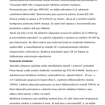
dvanáctistupňové převodovky Scania GRS920 šestnáctistupňová převodovka ZF
Transmatic WSK 440 s integrovaným měničem točivého momentu.
Rozvodovky jsou obě typu RPB 832, se stálým převodem 4,21 vybavené
uzávěrkami diferenciálů. Namontovány jsou pomocné pohony Scania ED 160,
který je závislý na spojce a ZF N 251/10 na motoru. Jak je již z označení patrné,
konfigurace podvozku 8x4/4 ukazuje, že zadní dvě nápravy s dvoumontáží jsou
poháněné a přední dvě jsou řiditelné.
Tahač má tedy 12 kol. Na předních nápravách nesoucích zatížení až 2x 8000 kg
je pneumatické odpružení, na zadních nápravách s atestem na zatížení 30 000 kg
jsou listová pera. Na všech kolech jsou bubnové brzdy se zesíleným obložením,
systém ABS, a samozřejmostí je retardér ZF s hydrodynamickým měničem
integrovaným v převodovce. Budka je standardní spací CR 19 Topline se
čtyřbodovým vzduchovým odpružením.
Podvalník Goldhofer
Speciální přeprava vyžaduje vedle mimořádného tahače i „extrovní“ podvalník.
Firma Hanyš zvolila značku Goldhofer, konkrétně typ STZ-VH 8-96/80. Jedná se o
stavebnicovou kombinaci tvořenou univerzálním tzv. „labutím krkem“ - 35 tun - s
3,5“ návěsovým spojovacím čepem třídy S, z jednoho těžkotonážního modulu
THP/SL s dvěma výkyvnými poloosami, ze dvou těžkotonážních modulů THP/SL se
třemi výkyvnými poloosami a z jednoho kusu ploché nakládací hlubiny s max.
délkou ložné plochy v délce 14 metrů.
Návěsová kombinace tak umožňuje sestavit dvou, tří, pěti, šesti nebo 8nápravové
provedení návěsu a vzhledem k tomu, že kola jsou s dvoumontáží, tj. na každé