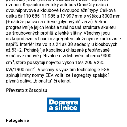
řízenou. Kapacitní městský autobus OmniCity nabízí
dvounápravové a kloubové i dvoupodlažní typy. Celková
délka činí 10 885, 11 985 a 17 997 mm s výškou 3000 mm
(+ nádrže paliva na střeše „plynových“ verzí). Velmi
progresivní je jejich lehká a tuhá nosná struktura skeletu
ze šroubovaných profilů z lehké slitiny. Všechny jsou
nízkopodlažní s hnacím agregátem uloženým v zádi svisle
napříč. Interiér lze volit s 24 až 38 sedadly, u kloubových
až 53+2. Pohánějí je kapalinou chlazené přeplňované
vznětové řadové pětiválce o zdvihovém objemu 9300
3
cm
, které poskytují největší výkon 169, 206 a 235
-1
kW/1900 min
. Všechny s využitím technologie EGR
splňují limity normy EEV, volit lze i agregáty spalující
plynná paliva, „bionaftu“ či etanol.
Převzato z časopisu
Fotogalerie