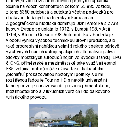
celosvětovou krizí automotivního průmyslu uplatnila
Scania na všech kontinentech celkem 65 885 vozidel,
z toho 6350 autobusů a autokarů včetně podvozků pro
dostavbu dodaných partnerským karosárnám.
Z geografického hlediska dominuje Jižní Amerika s 2738
kusy, v Evropě se uplatnilo 1312, v Eurasii 198, v Asii
1304, v Africe a Oceanii 798. Automobilka v Södertälje
v oboru vyniká vysokou technickou úrovní produkce, ale
také progresivní nabídkou velmi širokého spektra sériově
vyráběných hnacích ústrojí spalujících alternativní paliva.
Stovky městských autobusů nejen ve Švédsku tankují LPG
či CNG, příměstské a meziměstské také využívají etanol
E85, většina motorů může užívat také diskutabilní
„bionaftu“ prosazovanou některými politiky. Velmi
rozšířenou řadou je Touring HD s natolik univerzální
koncepcí, že je nasazován do provozu příměstského,
meziměstského a v luxusních verzích i do dálkového
turistického provozu.