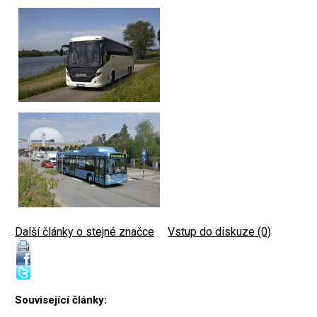
Další články o stejné značce
|
Vstup do diskuze (0)
Související články: