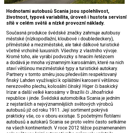
Hodnotami autobusů Scania jsou spolehlivost,
životnost, typová variabilita, úroveň i hustota servisní
sítě v celém světě a nízké provozní náklady.
S
oučasná produkce švédské značky zahrnuje autobusy
městské (nízkopodlažní, kloubové i doubledeckery),
příměstské a meziměstské, ale také dálkové turistické
včetně vrcholně luxusních. Všechny z vlastního vývoje.
Kromě toho, ale vyrábí podvozky s hnacím řetězcem
a dodává je mnoha významným karosárnám, které na nich
staví většinou meziměstské typy a turistické autokary.
Partnery v tomto směru jsou především respektovaný
finský Lahden využívající k opláštění karoserií většinou
nerezového plechu, kolosální čínský Higer či baskický
Irizar a další velké karosárny v Brazílii či Jihoafrické
republice i jinde. Švédská automobilka Scania je jedním
z nejstarších a nejvýznamnějších světových výrobců
autobusů již od roku 1911. Její sortiment pokrývá
prakticky vše, co v oboru existuje. S početnými flotilami
autobusů a autokarů Scania se proto velmi často setkáme
na všech kontinentech. V roce 2012 těžce poznamenaném