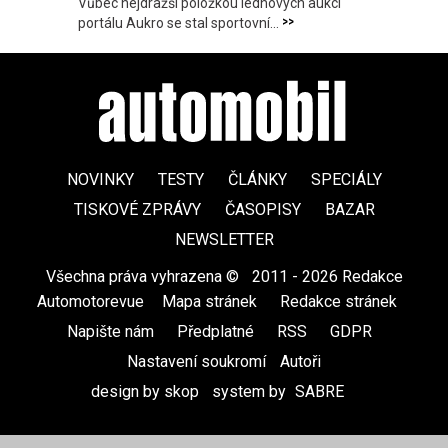
Vůbec nejdražší položkou lednových aukcí
>>
portálu Aukro se stal sportovní...
NOVINKY
TESTY
ČLÁNKY
SPECIÁLY
TISKOVÉ ZPRÁVY
ČASOPISY
BAZAR
NEWSLETTER
Všechna práva vyhrazena ©
|
2011 - 2026 Redakce
Automotorevue
|
Mapa stránek
|
Redakce stránek
|
Napište nám
|
Předplatné
|
RSS
|
GDPR
|
Nastavení soukromí
Autoři
design by skop
|
system by
SABRE
|