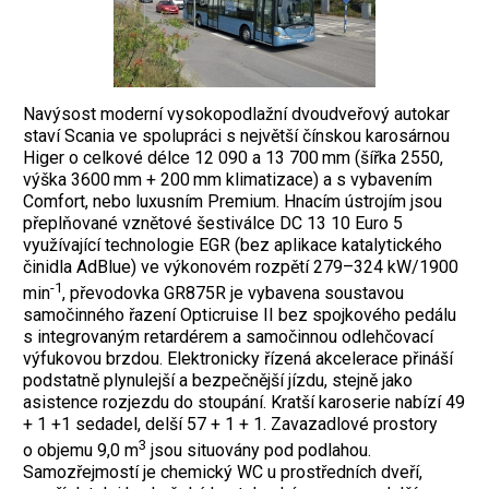
Navýsost moderní vysokopodlažní dvoudveřový autokar
staví Scania ve spolupráci s největší čínskou karosárnou
Higer o celkové délce 12 090 a 13 700 mm (šířka 2550,
výška 3600 mm + 200 mm klimatizace) a s vybavením
Comfort, nebo luxusním Premium. Hnacím ústrojím jsou
přeplňované vznětové šestiválce DC 13 10 Euro 5
využívající technologie EGR (bez aplikace katalytického
činidla AdBlue) ve výkonovém rozpětí 279–324 kW/1900
-1
min
, převodovka GR875R je vybavena soustavou
samočinného řazení Opticruise II bez spojkového pedálu
s integrovaným retardérem a samočinnou odlehčovací
výfukovou brzdou. Elektronicky řízená akcelerace přináší
podstatně plynulejší a bezpečnější jízdu, stejně jako
asistence rozjezdu do stoupání. Kratší karoserie nabízí 49
+ 1 +1 sedadel, delší 57 + 1 + 1. Zavazadlové prostory
3
o objemu 9,0 m
jsou situovány pod podlahou.
Samozřejmostí je chemický WC u prostředních dveří,