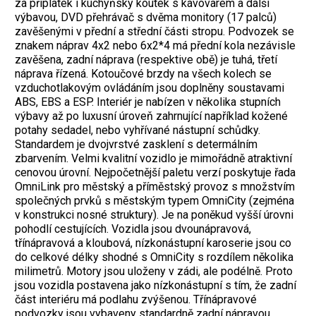
za příplatek i kuchyňský koutek s kávovarem a další
výbavou, DVD přehrávač s dvěma monitory (17 palců)
zavěšenými v přední a střední části stropu. Podvozek se
znakem náprav 4x2 nebo 6x2*4 má přední kola nezávisle
zavěšena, zadní náprava (respektive obě) je tuhá, třetí
náprava řízená. Kotoučové brzdy na všech kolech se
vzduchotlakovým ovládáním jsou doplněny soustavami
ABS, EBS a ESP. Interiér je nabízen v několika stupních
výbavy až po luxusní úroveň zahrnující například kožené
potahy sedadel, nebo vyhřívané nástupní schůdky.
Standardem je dvojvrstvé zasklení s determálním
zbarvením. Velmi kvalitní vozidlo je mimořádně atraktivní
cenovou úrovní. Nejpočetnější paletu verzí poskytuje řada
OmniLink pro městský a příměstský provoz s množstvím
společných prvků s městským typem OmniCity (zejména
v konstrukci nosné struktury). Je na poněkud vyšší úrovni
pohodlí cestujících. Vozidla jsou dvounápravová,
třínápravová a kloubová, nízkonástupní karoserie jsou co
do celkové délky shodné s OmniCity s rozdílem několika
milimetrů. Motory jsou uloženy v zádi, ale podélně. Proto
jsou vozidla postavena jako nízkonástupní s tím, že zadní
část interiéru má podlahu zvýšenou. Třínápravové
podvozky jsou vybaveny standardně zadní nápravou