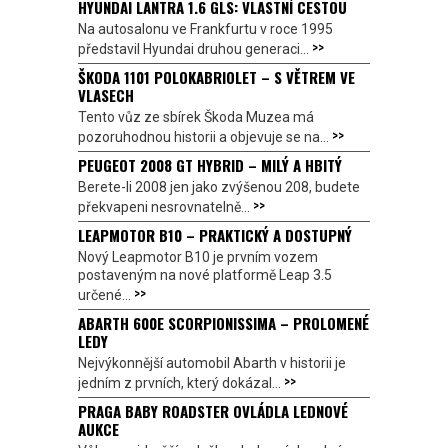
HYUNDAI LANTRA 1.6 GLS: VLASTNÍ CESTOU
Na autosalonu ve Frankfurtu v roce 1995
>>
představil Hyundai druhou generaci...
ŠKODA 1101 POLOKABRIOLET – S VĚTREM VE
VLASECH
Tento vůz ze sbírek Škoda Muzea má
>>
pozoruhodnou historii a objevuje se na...
PEUGEOT 2008 GT HYBRID – MILÝ A HBITÝ
Berete-li 2008 jen jako zvýšenou 208, budete
>>
překvapeni nesrovnatelně...
LEAPMOTOR B10 – PRAKTICKÝ A DOSTUPNÝ
Nový Leapmotor B10 je prvním vozem
postaveným na nové platformě Leap 3.5
>>
určené...
ABARTH 600E SCORPIONISSIMA – PROLOMENÉ
LEDY
Nejvýkonnější automobil Abarth v historii je
>>
jedním z prvních, který dokázal...
PRAGA BABY ROADSTER OVLÁDLA LEDNOVÉ
AUKCE