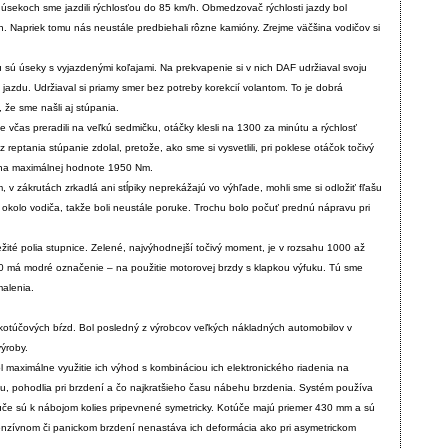
úsekoch sme jazdili rýchlosťou do 85 km/h. Obmedzovač rýchlosti jazdy bol
 Napriek tomu nás neustále predbiehali rôzne kamióny. Zrejme väčšina vodičov si
 sú úseky s vyjazdenými koľajami. Na prekvapenie si v nich DAF udržiaval svoju
azdu. Udržiaval si priamy smer bez potreby korekcií volantom. To je dobrá
 že sme našli aj stúpania.
 včas preradili na veľkú sedmičku, otáčky klesli na 1300 za minútu a rýchlosť
z reptania stúpanie zdolal, pretože, ako sme si vysvetlili, pri poklese otáčok točivý
l na maximálnej hodnote 1950 Nm.
v zákrutách zrkadlá ani stĺpiky neprekážajú vo výhľade, mohli sme si odložiť fľašu
 okolo vodiča, takže boli neustále poruke. Trochu bolo počuť prednú nápravu pri
.
té polia stupnice. Zelené, najvýhodnejší točivý moment, je v rozsahu 1000 až
 má modré označenie – na použitie motorovej brzdy s klapkou výfuku. Tú sme
malenia.
kotúčových bŕzd. Bol posledný z výrobcov veľkých nákladných automobilov v
výroby.
 maximálne využitie ich výhod s kombináciou ich elektronického riadenia na
u, pohodlia pri brzdení a čo najkratšieho času nábehu brzdenia. Systém používa
úče sú k nábojom kolies pripevnené symetricky. Kotúče majú priemer 430 mm a sú
tenzívnom či panickom brzdení nenastáva ich deformácia ako pri asymetrickom