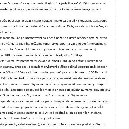
, podľa starej sústavy sme dosiahli výkon 1 k (jedného koňa). Výkon motora sa
riadenia, ktoré nazývame motorová brzda, na ktorej sa meria točivý moment
lepšie pochopenie opäť v starej sústave. Motor sa pripojí k meraciemu zariadeniu
a rotor brzdy, ktorá má v sebe akúsi vodnú turbínu. Tá by sa celá mohla otáčať, ak
 k váhe.
 meria tak, že po naštartovaní sa nechá bežať na určité otáčky a tým, že brzda
čí na váhu, na ciferníku môžeme vidieť, akou silou na váhu pôsobí. Povedzme si,
tra a silu rátame v kilopondoch, potom na ciferníku váhy odčítame údaj,
ora 1000 za minútu motor tlačí na rameno brzdy silou 1000 kp.
eter, vieme, že potom motor vykonáva prácu 1000 kp na dráhe 1 meter, teda
ndmetrov, dnes Nm). Pri ďalšom zvyšovaní otáčok počítač zapisuje ďalší priebeh
pri otáčkach 1200 za minútu vzrastie vykonaná práca na hodnotu 1200 Nm, a tak
500 otáčok, keď už pre rôzne príčiny točivý moment nerastie, ale začne klesať.
e k stúpaniu. Po rovine by rastom otáčok točivý moment narastal, ale pri stúpaní
 sme však zamedzili poklesu otáčok motora pri jazde do stúpania, máme prevodovku,
hčíme motoru a otáčky znovu vzrastú a vzrastie aj točivý moment.
 prepočítame točivý moment tak, že prácu (Nm) podelíme časom a dostaneme výkon.
ota. Pri tomto prepočte sa berú do úvahy rôzne ďalšie faktory, napríklad dĺžka
h moderných zariadeniach to celé vykoná počítač a ten po skončení merania
ebeh do kriviek, ktoré vám bežne predkladáme.
aše poznatky veľmi zaujímavý, ale nás predovšetkým zaujíma priebeh točivého