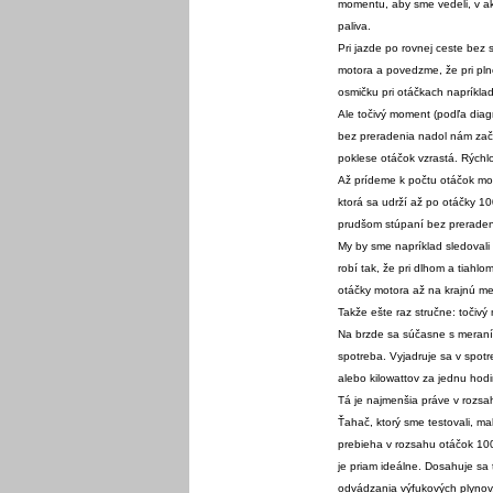
momentu, aby sme vedeli, v a
paliva.
Pri jazde po rovnej ceste bez 
motora a povedzme, že pri pl
osmičku pri otáčkach napríkla
Ale točivý moment (podľa dia
bez preradenia nadol nám zač
poklese otáčok vzrastá. Rýchlo
Až prídeme k počtu otáčok mo
ktorá sa udrží až po otáčky 10
prudšom stúpaní bez preradeni
My by sme napríklad sledovali
robí tak, že pri dlhom a tiahl
otáčky motora až na krajnú me
Takže ešte raz stručne: točivý
Na brzde sa súčasne s meraní
spotreba. Vyjadruje sa v spot
alebo kilowattov za jednu hodi
Tá je najmenšia práve v rozsa
Ťahač, ktorý sme testovali, m
prebieha v rozsahu otáčok 100
je priam ideálne. Dosahuje sa 
odvádzania výfukových plynov,