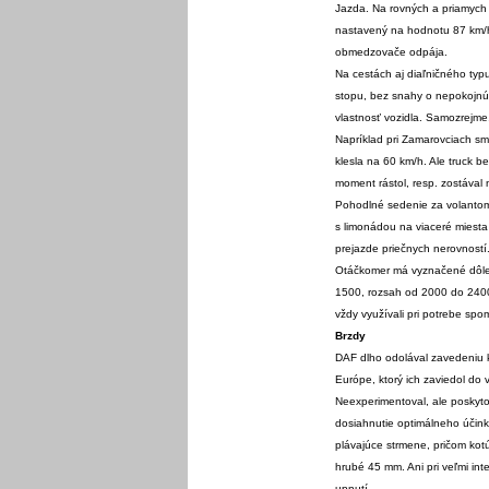
Jazda. Na rovných a priamych 
nastavený na hodnotu 87 km/h.
obmedzovače odpája.
Na cestách aj diaľničného typu
stopu, bez snahy o nepokojnú j
vlastnosť vozidla. Samozrejme,
Napríklad pri Zamarovciach sme
klesla na 60 km/h. Ale truck be
moment rástol, resp. zostáva
Pohodlné sedenie za volantom, 
s limonádou na viaceré miesta
prejazde priečnych nerovností
Otáčkomer má vyznačené dôleži
1500, rozsah od 2000 do 2400
vždy využívali pri potrebe spo
Brzdy
DAF dlho odolával zavedeniu 
Európe, ktorý ich zaviedol do 
Neexperimentoval, ale poskytol
dosiahnutie optimálneho účink
plávajúce strmene, pričom kot
hrubé 45 mm. Ani pri veľmi in
upnutí.