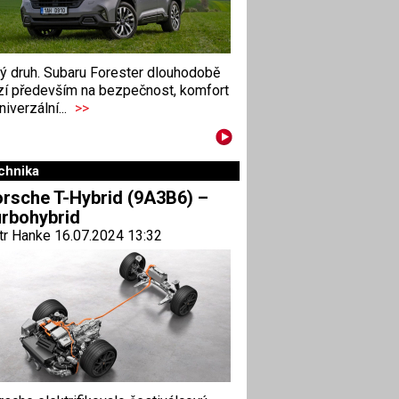
ný druh. Subaru Forester dlouhodobě
zí především na bezpečnost, komfort
niverzální...
>>
chnika
rsche T-Hybrid (9A3B6) –
rbohybrid
tr Hanke 16.07.2024 13:32