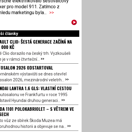
sche elektrifikovalo šestiválcový
xer pro model 911. Zatímco z
ledu marketingu byla...
>>
ší články
AULT CLIO: ŠESTÁ GENERACE ZAČÍNÁ NA
 000 KČ
 Clio dorazilo na český trh. Vyzkoušeli
>>
 je v rámci čtvrteční...
OSALON 2026 ODSTARTOVAL
rněnském výstavišti se dnes otevřel
>>
salon 2026, mezinárodní veletrh...
NDAI LANTRA 1.6 GLS: VLASTNÍ CESTOU
utosalonu ve Frankfurtu v roce 1995
>>
stavil Hyundai druhou generaci...
DA 1101 POLOKABRIOLET – S VĚTREM VE
SECH
to vůz ze sbírek Škoda Muzea má
>>
ruhodnou historii a objevuje se na...