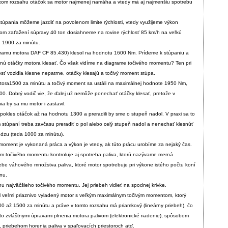
kom rozsahu otáčok sa motor najmenej namáha a vtedy má aj najmenšiu spotrebu
stúpania môžeme jazdiť na povolenom limite rýchlosti, vtedy využijeme výkon
nom zaťažení súpravy 40 ton dosiahneme na rovine rýchlosť 85 km/h na veľkú
d 1900 za minútu.
gramu motora DAF CF 85.430) klesol na hodnotu 1600 Nm. Prídeme k stúpaniu a
nú otáčky motora klesať. Čo však vidíme na diagrame točivého momentu? Ten pri
sť vozidla klesne nepatrne, otáčky klesajú a točivý moment stúpa.
tora1500 za minútu a točivý moment sa ustáli na maximálnej hodnote 1950 Nm,
00. Dobrý vodič vie, že ďalej už nemôže ponechať otáčky klesať, pretože v
a by sa mu motor i zastavil.
 pokles otáčok až na hodnotu 1300 a preradili by sme o stupeň nadol. V praxi sa to
om stúpaní treba zavčasu preradiť o pol alebo celý stupeň nadol a nenechať klesnúť
dzu (teda 1000 za minútu).
 moment je vykonaná práca a výkon je vtedy, ak túto prácu urobíme za nejaký čas.
m točivého momentu kontroluje aj spotreba paliva, ktorú nazývame merná
rebe váhového množstva paliva, ktoré motor spotrebuje pri výkone istého počtu koní
nu.
hu najväčšieho točivého momentu. Jej priebeh vidieť na spodnej krivke.
al veľmi priaznivo vyladený motor s veľkým maximálnym točivým momentom, ktorý
0 až 1500 za minútu a práve v tomto rozsahu má priamkový (lineárny priebeh), čo
to zvláštnymi úpravami plnenia motora palivom (elektronické riadenie), spôsobom
 priebehom horenia paliva v spaľovacích priestoroch atď.