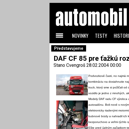
NOVINKY
TESTY
HISTORI
Představujeme
DAF CF 85 pre ťažkú ro
Stano Cvengroš
28.02.2004 00:00
Podvozkové časti, no najmä mo
kombináciu na dosiahnutie najl
truck, ktorý sme si požičali 
vozidlo je jedno z mnohých, 
Modely DAF radu CF výrobca uv
autosalónu. Boli nové s novým
elektronicky riadenými motorm
bubnové brzdy a nahradil ich 
bezporuchovo a veľmi rýchlo sp
Ešte pred úplným začiatkom te