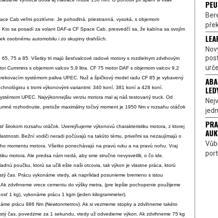
PEU
Bere
ce Cab veľmi pozitívne. Je pohodlná, priestranná, vysoká, s objemom
přek
. Kto sa posadí za volant DAF-a CF Space Cab, presvedčí sa, že kabína sa svojím
LEA
ek osobnému automobilu i zo skupiny drahších.
Nov
pos
: 65, 75 a 85. Všetky tri majú šesťvalcové radové motory s rozdielnym zdvihovým
urče
or Cummins s objemom valcov 5,9 litra. CF 75 motor DAF s objemom valcov 9,2
vstrekovacím systémom paliva UPEC. Nuž a špičkový model radu CF 85 je vybavený
ABA
LED
chnológiou s tromi výkonovými variantmi: 340 koní, 381 koní a 428 koní.
ystémom UPEC. Najvýkonnejšiu verziu motora mal aj náš testovaný truck. Od
Nejv
rozumné rozhodnutie, pretože maximálny točivý moment je 1950 Nm v rozsahu otáčok
jedn
PRA
ť širokom rozsahu otáčok. Uverejňujeme výkonovú charakteristiku motora, z ktorej
AUK
lastnosti. Bežní vodiči neradi počúvajú na takúto tému, priveľmi sa nezaujímajú o
Vůbe
ého momentu motora. Všetko ponechávajú na pravú ruku a na pravú nohu. Vraj
port
iku motora. Ale predsa nám nedá, aby sme stručne nevysvetlili, o čo ide.
nú poučku, ktorú sa učili ešte naši otcovia, tak výkon je vlastne práca, ktorú
istý čas. Prácu vykonáme vtedy, ak napríklad posunieme bremeno s istou
 Ak zdvihneme vrece cementu do výšky metra, (pre lepšie pochopenie použijeme
nosť 1 kg), vykonáme prácu 1 kgm (jeden kilogrammeter).
náme prácu 986 Nm (Newtonmetrov). Ak si vezmeme stopky a zdvihneme takéto
istý čas, povedzme za 1 sekundu, vtedy už odvedieme výkon. Ak zdvihneme 75 kg