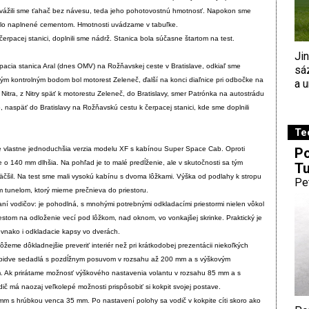
dvážili sme ťahač bez návesu, teda jeho pohotovostnú hmotnosť. Napokon sme
silo naplnené cementom. Hmotnosti uvádzame v tabuľke.
čerpacej stanici, doplnili sme nádrž. Stanica bola súčasne štartom na test.
Ji
pacia stanica Aral (dnes OMV) na Rožňavskej ceste v Bratislave, odkiaľ sme
sá
vým kontrolným bodom bol motorest Zeleneč, ďalší na konci diaľnice pri odbočke na
a u
Nitra, z Nitry späť k motorestu Zeleneč, do Bratislavy, smer Patrónka na autostrádu
 naspäť do Bratislavy na Rožňavskú cestu k čerpacej stanici, kde sme doplnili
Te
 vlastne jednoduchšia verzia modelu XF s kabínou Super Space Cab. Oproti
Po
 o 140 mm dlhšia. Na pohľad je to malé predĺženie, ale v skutočnosti sa tým
Tu
väčšil. Na test sme mali vysokú kabínu s dvoma lôžkami. Výška od podlahy k stropu
Pe
unelom, ktorý mierne prečnieva do priestoru.
ní vodičov: je pohodlná, s mnohými potrebnými odkladacími priestormi nielen vôkol
estom na odloženie vecí pod lôžkom, nad oknom, vo vonkajšej skrinke. Praktický je
ovnako i odkladacie kapsy vo dverách.
 môžeme dôkladnejšie preveriť interiér než pri krátkodobej prezentácii niekoľkých
bidve sedadlá s pozdĺžnym posuvom v rozsahu až 200 mm a s výškovým
 Ak prirátame možnosť výškového nastavenia volantu v rozsahu 85 mm a s
č má naozaj veľkolepé možnosti prispôsobiť si kokpit svojej postave.
 mm s hrúbkou venca 35 mm. Po nastavení polohy sa vodič v kokpite cíti skoro ako