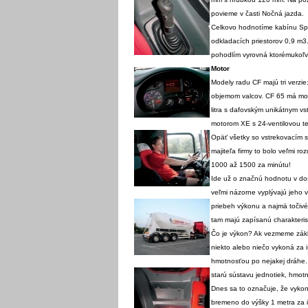
povieme v časti Nočná jazda.
Celkovo hodnotíme kabínu Spa
odkladacích priestorov 0,9 m3
pohodlím vyrovná ktorémukoľv
Motor
Modely radu CF majú tri verzie
objemom valcov. CF 65 má mot
litra s dafovským unikátnym 
motorom XE s 24-ventilovou te
Opäť všetky so vstrekovacím s
majiteľa firmy to bolo veľmi 
1000 až 1500 za minútu!
I
de už o značnú hodnotu v dos
veľmi názorne vyplývajú jeho v
priebeh výkonu a najmä točiv
tam majú zapísanú charakterist
Čo je výkon? Ak vezmeme základ
niekto alebo niečo vykoná za 
hmotnosťou po nejakej dráhe.
starú sústavu jednotiek, hmot
Dnes sa to označuje, že vyko
bremeno do výšky 1 metra za 