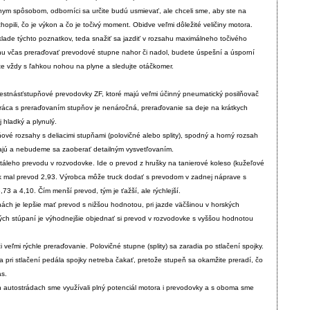
rnym spôsobom, odborníci sa určite budú usmievať, ale chceli sme, aby ste na
pili, čo je výkon a čo je točivý moment. Obidve veľmi dôležité veličiny motora.
klade týchto poznatkov, teda snažiť sa jazdiť v rozsahu maximálneho točivého
u včas preraďovať prevodové stupne nahor či nadol, budete úspešní a úsporní
ite vždy s ľahkou nohou na plyne a sledujte otáčkomer.
stnásťstupňové prevodovky ZF, ktoré majú veľmi účinný pneumatický posilňovač
ráca s preraďovaním stupňov je nenáročná, preraďovanie sa deje na krátkych
 hladký a plynulý.
vé rozsahy s deliacimi stupňami (polovičné alebo splity), spodný a horný rozsah
znajú a nebudeme sa zaoberať detailným vysvetľovaním.
áleho prevodu v rozvodovke. Ide o prevod z hrušky na tanierové koleso (kužeľové
ck mal prevod 2,93. Výrobca môže truck dodať s prevodom v zadnej náprave s
,73 a 4,10. Čím menší prevod, tým je ťažší, ale rýchlejší.
nách je lepšie mať prevod s nižšou hodnotou, pri jazde väčšinou v horských
ch stúpaní je výhodnejšie objednať si prevod v rozvodovke s vyššou hodnotou
eľmi rýchle preraďovanie. Polovičné stupne (splity) sa zaradia po stlačení spojky.
 pri stlačení pedála spojky netreba čakať, pretože stupeň sa okamžite preradí, čo
as.
h autostrádach sme využívali plný potenciál motora i prevodovky a s oboma sme