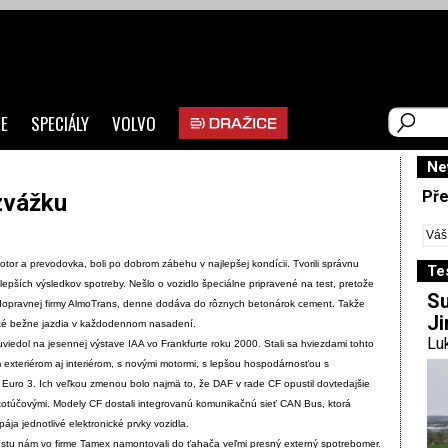
E
SPECIÁLY
VOLVO
Ne
Pře
zvážku
tor a prevodovka, boli po dobrom zábehu v najlepšej kondícii. Tvorili správnu
Te
epších výsledkov spotreby. Nešlo o vozidlo špeciálne pripravené na test, pretože
Su
od dopravnej firmy AlmoTrans, denne dodáva do rôznych betonárok cement. Takže
Ji
aké bežne jazdia v každodennom nasadení.
Luk
iedol na jesennej výstave IAA vo Frankfurte roku 2000. Stali sa hviezdami tohto
 exteriérom aj interiérom, s novými motormi, s lepšou hospodárnosťou s
i Euro 3. Ich veľkou zmenou bolo najmä to, že DAF v rade CF opustil dovtedajšie
kotúčovými. Modely CF dostali integrovanú komunikačnú sieť CAN Bus, ktorá
ája jednotlivé elektronické prvky vozidla.
stu nám vo firme Tamex namontovali do ťahača veľmi presný externý spotrebomer.