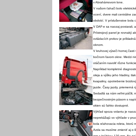
v Abrahámovom lone.
V našom ťahači bolo elektrick
ocení, dvere mali centrálne z
období. V príslušenstve bola ch
V DAF-e sa naozaj postarali, 
Prístrojový panel je rovnaký 
ovládacích prvkov je príkladn
oknom.
V kruhovej výseči hornej časti 
bočnom ľavom okne. Medzi nimi
otáčaním navoliť rôzne funkcie
Napríklad kompletné diagnostic
oleja a výšku jeho hladiny, tla
kvapaliny, opotrebenie brzdo
jazde. Časy jazdy, priemerná r
Sedadlá sa nám veľmi páčili, 
bezpečnostným pásom s napína
okien sú ľahko dostupné.
Výhľad spoza volantu je naoza
neprekážajú vo výhľade v prud
bola sťahovacia roleta, ktorú 
Azda sa musíme zmieniť aj o lô
mm s hrúbkou 120 mm. Na poži