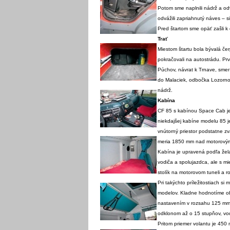
Potom sme naplnili nádrž a o
odvážili zapriahnutý náves – 
Pred štartom sme opäť zašli k 
Trať
Miestom štartu bola bývalá čer
pokračovali na autostrádu. Pr
Púchov, návrat k Trnave, smer 
do Malaciek, odbočka Lozorno,
nádrž.
Kabína
CF 85 s kabínou Space Cab je
niekdajšej kabíne modelu 85 je
vnútorný priestor podstatne z
meria 1850 mm nad motorovým t
Kabína je upravená podľa žela
vodiča a spolujazdca, ale s mi
stolík na motorovom tuneli a r
Pri takýchto príležitostiach si
modelov. Kladne hodnotíme o
nastavením v rozsahu 125 mm.
odklonom až o 15 stupňov, vodi
Pritom priemer volantu je 450