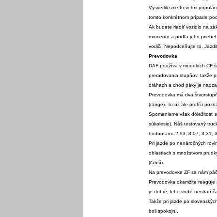
Vysvetlili sme to veľmi populá
tomto konkrétnom prípade pocho
Ak budete riadiť vozidlo na zá
momentu a podľa jeho priebeh
vodiči. Nepodceňujte to. Jazd
Prevodovka
DAF používa v modeloch CF še
preraďovania stupňov, takže p
dráhach a chod páky je naozaj
Prevodovka má dva štvorstupňo
(range). To už ale profíci po
Spomenieme však dôležitosť st
súkolesie). Náš testovaný tru
hodnotami: 2,93; 3,07; 3,31; 3
Pri jazde po nenáročných rovi
oblastiach s množstvom prudký
(ľahší).
Na prevodovke ZF sa nám páči v
Prevodovka okamžite reaguje a
je dobré, lebo vodič nestratí č
Takže pri jazde po slovenskýc
boli spokojní.