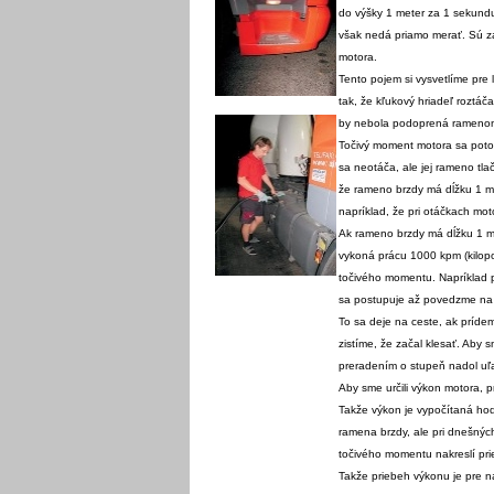
do výšky 1 meter za 1 sekundu
však nedá priamo merať. Sú za
motora.
Tento pojem si vysvetlíme pre 
tak, že kľukový hriadeľ roztáč
by nebola podoprená ramenom
Točivý moment motora sa potom
sa neotáča, ale jej rameno tla
že rameno brzdy má dĺžku 1 me
napríklad, že pri otáčkach mot
Ak rameno brzdy má dĺžku 1 m
vykoná prácu 1000 kpm (kilopo
točivého momentu. Napríklad 
sa postupuje až povedzme na 1
To sa deje na ceste, ak prídem
zistíme, že začal klesať. Aby
preradením o stupeň nadol uľa
Aby sme určili výkon motora,
Takže výkon je vypočítaná hodn
ramena brzdy, ale pri dnešnýc
točivého momentu nakreslí pri
Takže priebeh výkonu je pre n