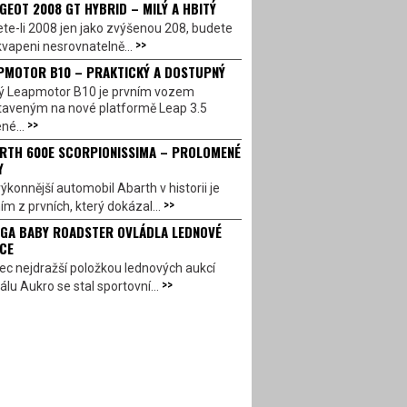
GEOT 2008 GT HYBRID – MILÝ A HBITÝ
te-li 2008 jen jako zvýšenou 208, budete
>>
vapeni nesrovnatelně...
PMOTOR B10 – PRAKTICKÝ A DOSTUPNÝ
ý Leapmotor B10 je prvním vozem
taveným na nové platformě Leap 3.5
>>
né...
RTH 600E SCORPIONISSIMA – PROLOMENÉ
Y
ýkonnější automobil Abarth v historii je
>>
ím z prvních, který dokázal...
GA BABY ROADSTER OVLÁDLA LEDNOVÉ
CE
c nejdražší položkou lednových aukcí
>>
álu Aukro se stal sportovní...