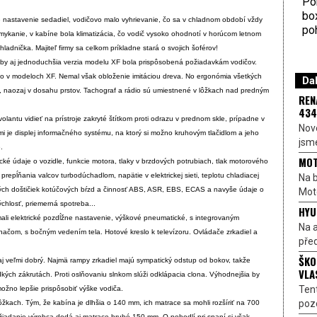
Por
bo
é nastavenie sedadiel, vodičovo malo vyhrievanie, čo sa v chladnom období vždy
poh
amykanie, v kabíne bola klimatizácia, čo vodič vysoko ohodnotí v horúcom letnom
ladnička. Majiteľ firmy sa celkom príkladne stará o svojich šoférov!
aby aj jednoduchšia verzia modelu XF bola prispôsobená požiadavkám vodičov.
ako v modeloch XF. Nemal však obloženie imitáciou dreva. No ergonómia všetkých
Dal
á, naozaj v dosahu prstov. Tachograf a rádio sú umiestnené v lôžkach nad predným
REN
434
volantu vidieť na prístroje zakryté štítkom proti odrazu v prednom skle, prípadne v
Nové
 je displej informačného systému, na ktorý si možno kruhovým tlačidlom a jeho
jsme
.
MOT
ké údaje o vozidle, funkcie motora, tlaky v brzdových potrubiach, tlak motorového
k prepĺňania valcov turbodúchadlom, napätie v elektrickej sieti, teplotu chladiacej
Na b
vých doštičiek kotúčových bŕzd a činnosť ABS, ASR, EBS, ECAS a navyše údaje o
Moto
ýchlosť, priemerná spotreba...
HYU
mali elektrické pozdĺžne nastavenie, výškové pneumatické, s integrovaným
Na a
čom, s bočným vedením tela. Hotové kreslo k televízoru. Ovládače zrkadiel a
před
ŠKO
j veľmi dobrý. Najmä rampy zrkadiel majú sympatický odstup od bokov, takže
VLA
kých zákrutách. Proti oslňovaniu slnkom slúži odklápacia clona. Výhodnejšia by
Ten
možno lepšie prispôsobiť výške vodiča.
pozo
žkach. Tým, že kabína je dlhšia o 140 mm, ich matrace sa mohli rozšíriť na 700
adanie výrobca dodá aj matrace hrubé 150 mm. O pohodlí pri spaní si však