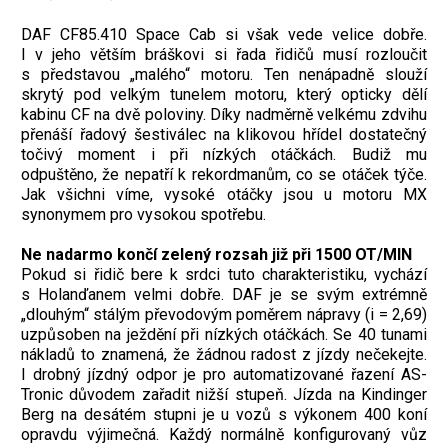
DAF CF85.410 Space Cab si však vede velice dobře.
I v jeho větším bráškovi si řada řidičů musí rozloučit
s představou „malého“ motoru. Ten nenápadně slouží
skrytý pod velkým tunelem motoru, který opticky dělí
kabinu CF na dvě poloviny. Díky nadměrně velkému zdvihu
přenáší řadový šestiválec na klikovou hřídel dostatečný
točivý moment i při nízkých otáčkách. Budiž mu
odpuštěno, že nepatří k rekordmanům, co se otáček týče.
Jak všichni víme, vysoké otáčky jsou u motoru MX
synonymem pro vysokou spotřebu.
Ne nadarmo končí zelený rozsah již při 1500 OT/MIN
Pokud si řidič bere k srdci tuto charakteristiku, vychází
s Holanďanem velmi dobře. DAF je se svým extrémně
„dlouhým“ stálým převodovým poměrem nápravy (i = 2,69)
uzpůsoben na ježdění při nízkých otáčkách. Se 40 tunami
nákladů to znamená, že žádnou radost z jízdy nečekejte.
I drobný jízdný odpor je pro automatizované řazení AS-
Tronic důvodem zařadit nižší stupeň. Jízda na Kindinger
Berg na desátém stupni je u vozů s výkonem 400 koní
opravdu výjimečná. Každý normálně konfigurovaný vůz