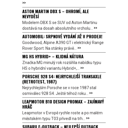
>>
ASTON MARTIN DBX S – OHROMÍ, ALE
NEVYDĚSÍ
Modelem DBX S se SUV od Aston Martinu
>>
dostává na dosah absolutního vrcholu...
AUTOMOBIL: SRPNOVÉ VYDÁNÍ JIŽ V PRODEJI!
Goodwood, Alpine A390 GT i elektrický Range
>>
Rover Sport. Na stánky právě...
MG HS HYBRID+ – KLIDNÁ NÁTURA
Značka MG minulý rok rozšířila nabídku typu
>>
HS o hybridní variantu Hybrid+,...
PORSCHE 928 S4: NEJRYCHLEJŠÍ TRANSAXLE
(RETROTEST, 1987)
Nejrychlejším Porsche se v roce 1987 stal
>>
osmiválec 928 S4. Ještě téhož roku...
LEAPMOTOR B10 DESIGN PROMAX – ZAJÍMAVÝ
HRÁČ
Leapmotor v Evropě rychle roste a po malém
>>
městském typu T03 přivedl na trh...
SUBARU E-OUTBACK – NEJLEPŠÍ OUTBACK