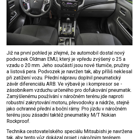
Již na první pohled je zřejmé, že automobil dostal nový
podvozek Oldman EMU, který je vpředu zvýšený o 25 a
vzadu o 20 mm. Jeho součástí jsou nové tlumiče, pružiny
a listová pera. Podvozek je navržen tak, aby příliš neklesal
při zatížení vozu. Přední nápravu doplnil pneumatický
závěr diferenciálu ARB. Ve výbavě je i kompresor se -
zásobníkem vzduchu určeného pro dofukování pneumatik.
Zamýšlenému používání v náročném terénu jde naproti
robustní zakrytování motoru, převodovky a nádrže, stejně
jako ochranné přední a boční rámy. Pro jízdu v náročném
terénu jsou zásadní taktéž pneumatiky M/T Nokian
Rockproof.
Technika cestovatelského speciálu Mitsubishi je navržena
tak, aby tento vůz dokázal projet i náročným terénem.