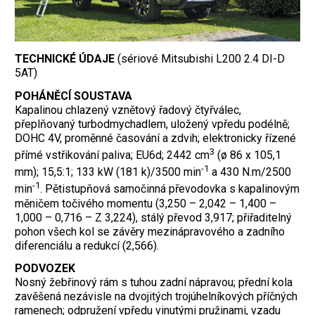
TECHNICKÉ ÚDAJE
(sériové Mitsubishi L200 2.4 DI-D
5AT)
POHÁNĚCÍ SOUSTAVA
Kapalinou chlazený vznětový řadový čtyřválec,
přeplňovaný turbodmychadlem, uložený vpředu podélně;
DOHC 4V, proměnné časování a zdvih; elektronicky řízené
3
přímé vstřikování paliva; EU6d; 2442 cm
(ø 86 x 105,1
-1
mm); 15,5:1; 133 kW (181 k)/3500 min
a 430 N.m/2500
-1
min
. Pětistupňová samočinná převodovka s kapalinovým
měničem točivého momentu (3,250 – 2,042 – 1,400 –
1,000 – 0,716 – Z 3,224), stálý převod 3,917; přiřaditelný
pohon všech kol se závěry mezinápravového a zadního
diferenciálu a redukcí (2,566).
PODVOZEK
Nosný žebřinový rám s tuhou zadní nápravou; přední kola
zavěšená nezávisle na dvojitých trojúhelníkových příčných
ramenech; odpružení vpředu vinutými pružinami, vzadu