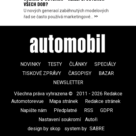
VŠECH DOB?
U nových generací zaběhnutých modelových
>>
řad se často používá marketingové...
NOVINKY
TESTY
ČLÁNKY
SPECIÁLY
TISKOVÉ ZPRÁVY
ČASOPISY
BAZAR
NEWSLETTER
Všechna práva vyhrazena ©
|
2011 - 2026 Redakce
Automotorevue
|
Mapa stránek
|
Redakce stránek
|
Napište nám
|
Předplatné
|
RSS
|
GDPR
|
Nastavení soukromí
Autoři
design by skop
|
system by
SABRE
|