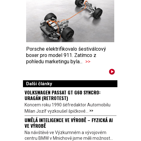
Porsche elektrifikovalo šestiválcový
boxer pro model 911. Zatímco z
pohledu marketingu byla...
>>
Další články
VOLKSWAGEN PASSAT GT G60 SYNCRO:
URAGÁN (RETROTEST)
Koncem roku 1990 šéfredaktor Automobilu
>>
Milan Jozíf vyzkoušel špičkové...
UMĚLÁ INTELIGENCE VE VÝROBĚ – FYZICKÁ AI
VE VÝROBĚ
Na návštěvě ve Výzkumném a vývojovém
centru BMW v Mnichově jsme měli možnost...