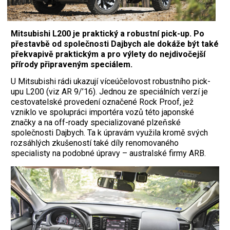
Mitsubishi L200 je praktický a robustní pick-up. Po
přestavbě od společnosti Dajbych ale dokáže být také
překvapivě praktickým a pro výlety do nejdivočejší
přírody připraveným speciálem.
U
Mitsubishi rádi ukazují víceúčelovost robustního pick-
upu L200 (viz AR 9/’16). Jednou ze speciálních verzí je
cestovatelské provedení označené Rock Proof, jež
vzniklo ve spolupráci importéra vozů této japonské
značky a na off-roady specializované plzeňské
společnosti Dajbych. Ta k úpravám využila kromě svých
rozsáhlých zkušeností také díly renomovaného
specialisty na podobné úpravy – australské firmy ARB.