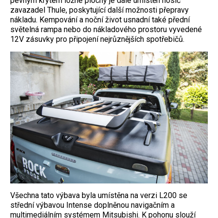
pevným krytem ložné plochy je dále umístěn nosič
zavazadel Thule, poskytující další možnosti přepravy
nákladu. Kempování a noční život usnadní také přední
světelná rampa nebo do nákladového prostoru vyvedené
12V zásuvky pro připojení nejrůznějších spotřebičů.
Všechna tato výbava byla umístěna na verzi L200 se
střední výbavou Intense doplněnou navigačním a
multimediálním systémem Mitsubishi. K pohonu slouží