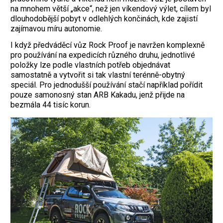
na mnohem větší „akce“, než jen víkendový výlet, cílem byl
dlouhodobější pobyt v odlehlých končinách, kde zajistí
zajímavou míru autonomie.
I když předváděcí vůz Rock Proof je navržen komplexně
pro používání na expedicích různého druhu, jednotlivé
položky lze podle vlastních potřeb objednávat
samostatně a vytvořit si tak vlastní terénně-obytný
speciál. Pro jednodušší používání stačí například pořídit
pouze samonosný stan ARB Kakadu, jenž přijde na
bezmála 44 tisíc korun.