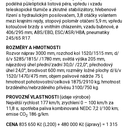
podélná půleliptická listová péra, vpředu i vzadu
teleskopické tlumiče a zkrutné stabilizátory; hřebenové
řízení s hydraulickým posilovačem, 3,8 otáčky volantem
mezi krajními rejdy, stopový poloměr otáčení 5,9 m; vpředu
kotoučové brzdy s vnitřním chlazením, vzadu bubnové, ø
406/295 mm; ABS/EBD, ESC/ASR/HBA; pneumatiky
245/65 R17.
ROZMĚRY A HMOTNOSTI
Rozvor náprav 3000 mm, rozchod kol 1520/1515 mm; d/
š/v 5285/1815/ /1780 mm; světlá výška 205 mm,
nájezdový úhel přední/zadní 30,0/ /22,0°, přechodový
úhel 24,0°, brodivost 600 mm; rozměry ložné plochy d/š/v
1520/1470/475 mm; objem palivové nádrže 75 l;
hmotnost pohotovostní/celková 1875/2910 kg; hmotnost
brzděného/nebrzděného přívěsu 3100/750 kg.
PROVOZNÍ VLASTNOSTI
(údaje výrobce)
Největší rychlost 177 km/h; zrychlení 0 – 100 km/h za
11,8 s; spotřeba paliva kombinovaná NEDC 7,2 l/100 km;
emise CO
186 g/km.
2
CENA
835 650 Kč (L200) + 480 000 Kč (úpravy) = 1 315