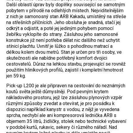
Další oblastí úprav byly doplňky související se samotným
pobytem v přírodě na odlehlých místech. Nejviditelnějším
z nich je samonosný stan ARB Kakadu, umístěný na střeše
na střešních příčnících. Jeho obsluha je snadná, stačí jej
odkrýt a odjistit, a poté jej jediným pohybem pomocí
žebříku vyklopíte do strany. Zásluhou jeho samonosné
konstrukce již není potřeba dělat nic dalšího než uchytit
stínicí plachtu. Uvnitř je lůžko s pohodlnou matrací a
délkou kolem dvou metrů. Stan je určen pro tři osoby, ve
skutečnosti ale nabídne potřebný komfort dvojici
cestovatelů. Důraz na lehkou stavbu, projevující se rovněž
použitím hliníkových profilů, zajistil i kompletní hmotnost
jen 59 kg.
Pick-up L200 je ale připraven na cestování do neznámých
koutů světa ještě důmyslněji. Pod pevným krytem
nákladového prostoru, jejž lze zásluhou plynových vzpěr
různými způsoby zvedat a otevírat, je pro posádku k
dispozici například kanystr s vodou, z nějž je vyvedena
sprcha, nechybí ale ani kompresorová lednička ARB s
objemem 35 litrů, židličky, stolek nebo technické vybavení
v podobě kurtů, rukavic, sekery či různého nářadí. Nad