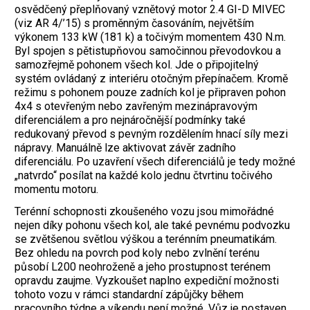
osvědčený přeplňovaný vznětový motor 2.4 GI-D MIVEC
(viz AR 4/’15) s proměnným časováním, největším
výkonem 133 kW (181 k) a točivým momentem 430 N.m.
Byl spojen s pětistupňovou samočinnou převodovkou a
samozřejmě pohonem všech kol. Jde o připojitelný
systém ovládaný z interiéru otočným přepínačem. Kromě
režimu s pohonem pouze zadních kol je připraven pohon
4x4 s otevřeným nebo zavřeným mezinápravovým
diferenciálem a pro nejnáročnější podmínky také
redukovaný převod s pevným rozdělením hnací síly mezi
nápravy. Manuálně lze aktivovat závěr zadního
diferenciálu. Po uzavření všech diferenciálů je tedy možné
„natvrdo“ posílat na každé kolo jednu čtvrtinu točivého
momentu motoru.
Terénní schopnosti zkoušeného vozu jsou mimořádné
nejen díky pohonu všech kol, ale také pevnému podvozku
se zvětšenou světlou výškou a terénním pneumatikám.
Bez ohledu na povrch pod koly nebo zvlnění terénu
působí L200 neohroženě a jeho prostupnost terénem
opravdu zaujme. Vyzkoušet naplno expediční možnosti
tohoto vozu v rámci standardní zápůjčky během
pracovního týdne a víkendu není možné. Vůz je postaven