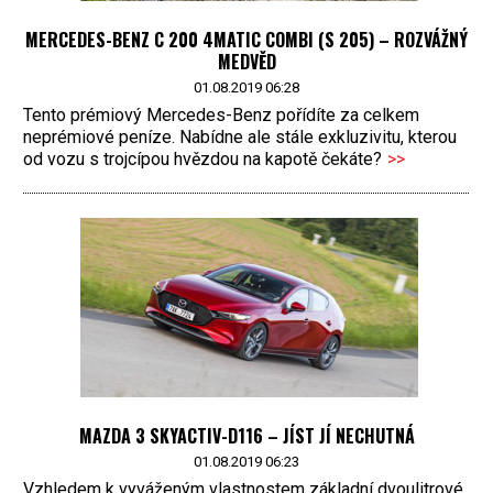
MERCEDES-BENZ C 200 4MATIC COMBI (S 205) – ROZVÁŽNÝ
MEDVĚD
01.08.2019 06:28
Tento prémiový Mercedes-Benz pořídíte za celkem
neprémiové peníze. Nabídne ale stále exkluzivitu, kterou
od vozu s trojcípou hvězdou na kapotě čekáte?
>>
MAZDA 3 SKYACTIV-D116 – JÍST JÍ NECHUTNÁ
01.08.2019 06:23
Vzhledem k vyváženým vlastnostem základní dvoulitrové