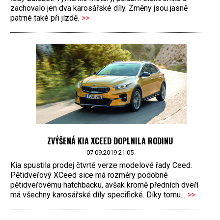
zachovalo jen dva karosářské díly. Změny jsou jasně
patrné také při jízdě.
>>
ZVÝŠENÁ KIA XCEED DOPLNILA RODINU
07.09.2019 21:05
Kia spustila prodej čtvrté verze modelové řady Ceed.
Pětidveřový XCeed sice má rozměry podobné
pětidveřovému hatchbacku, avšak kromě předních dveří
má všechny karosářské díly specifické. Díky tomu...
>>