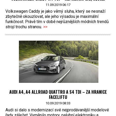
11.09.2019 06:17
Volkswagen Caddy je jako věrný sluha, který se nesnaží
zbytečně okouzlovat, ale jeho výsadou je maximální
funkčnost. Právě tím v době nejrůznějších módních trendů
strojí trochu stranou.
>>
AUDI A4, A4 ALLROAD QUATTRO A S4 TDI – ZA HRANICE
FACELIFTU
10.09.2019 08:33
Audi si dalo s modernizací své nejprodávanější modelové
řady záležet. Vyměnilo motory, palubní elektroniku a