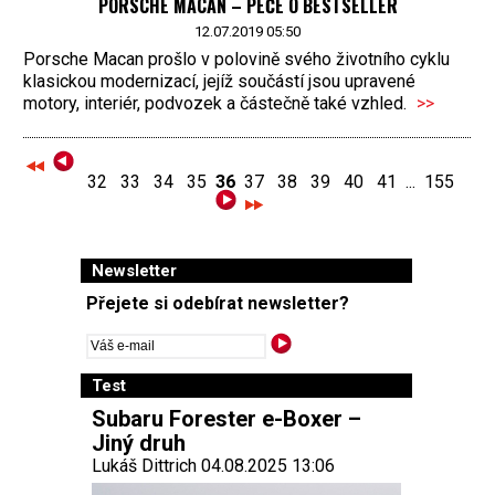
PORSCHE MACAN – PÉČE O BESTSELLER
12.07.2019 05:50
Porsche Macan prošlo v polovině svého životního cyklu
klasickou modernizací, jejíž součástí jsou upravené
motory, interiér, podvozek a částečně také vzhled.
>>
32
33
34
35
36
37
38
39
40
41
...
155
Newsletter
Přejete si odebírat newsletter?
Test
Subaru Forester e-Boxer –
Jiný druh
Lukáš Dittrich 04.08.2025 13:06