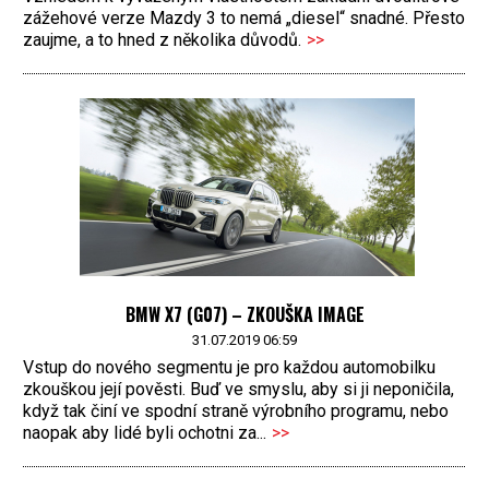
zážehové verze Mazdy 3 to nemá „diesel“ snadné. Přesto
zaujme, a to hned z několika důvodů.
>>
BMW X7 (G07) – ZKOUŠKA IMAGE
31.07.2019 06:59
Vstup do nového segmentu je pro každou automobilku
zkouškou její pověsti. Buď ve smyslu, aby si ji neponičila,
když tak činí ve spodní straně výrobního programu, nebo
naopak aby lidé byli ochotni za...
>>