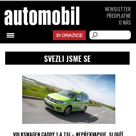
NEWSLETTER
PŘEDPLATNÉ
O NÁS
SVEZLI JSME SE
VOLKSWAGEN CADDY 1.4 TSI – NEPŘEKVAPUJE, SLOUŽÍ