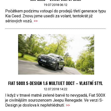
19.07.2018 06:12
Počátkem podzimu vstoupí do prodejů třetí generace typu
Kia Ceed. Znovu jsme usedli za volant, tentokrát již
sériových vozů.
>>
FIAT 500X S-DESIGN 1.6 MULTIJET DDCT – VLASTNÍ STYL
12.07.2018 14:22
I když v tmavé matně zelené barvě to nevypadá, Fiat 500X
je civilnějším sourozencem Jeepu Renegade. Ve verzi S-
Design je doslova k nepřehlédnutí.
>>