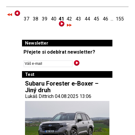
37
38
39
40
41
42
43
44
45
46
...
155
Newsletter
Přejete si odebírat newsletter?
Test
Subaru Forester e-Boxer –
Jiný druh
Lukáš Dittrich 04.08.2025 13:06