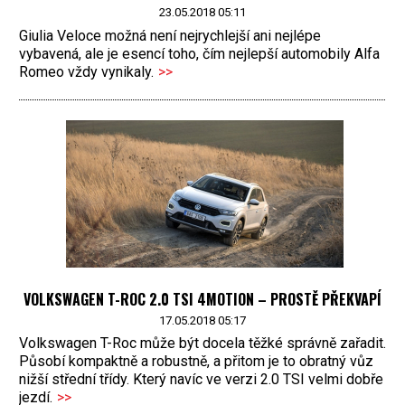
23.05.2018 05:11
Giulia Veloce možná není nejrychlejší ani nejlépe
vybavená, ale je esencí toho, čím nejlepší automobily Alfa
Romeo vždy vynikaly.
>>
VOLKSWAGEN T-ROC 2.0 TSI 4MOTION – PROSTĚ PŘEKVAPÍ
17.05.2018 05:17
Volkswagen T-Roc může být docela těžké správně zařadit.
Působí kompaktně a robustně, a přitom je to obratný vůz
nižší střední třídy. Který navíc ve verzi 2.0 TSI velmi dobře
jezdí.
>>