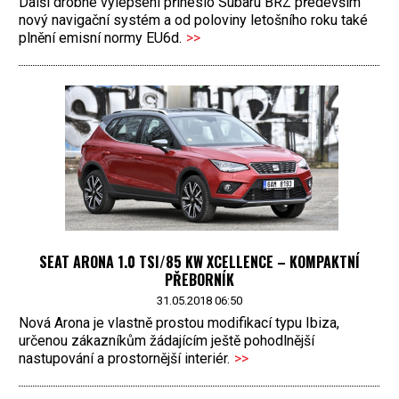
Další drobné vylepšení přineslo Subaru BRZ především
nový navigační systém a od poloviny letošního roku také
plnění emisní normy EU6d.
>>
SEAT ARONA 1.0 TSI/85 KW XCELLENCE – KOMPAKTNÍ
PŘEBORNÍK
31.05.2018 06:50
Nová Arona je vlastně prostou modifikací typu Ibiza,
určenou zákazníkům žádajícím ještě pohodlnější
nastupování a prostornější interiér.
>>