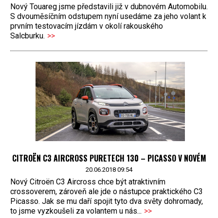
Nový Touareg jsme představili již v dubnovém Automobilu.
S dvouměsíčním odstupem nyní usedáme za jeho volant k
prvním testovacím jízdám v okolí rakouského
Salcburku.
>>
CITROËN C3 AIRCROSS PURETECH 130 – PICASSO V NOVÉM
20.06.2018 09:54
Nový Citroën C3 Aircross chce být atraktivním
crossoverem, zároveň ale jde o nástupce praktického C3
Picasso. Jak se mu daří spojit tyto dva světy dohromady,
to jsme vyzkoušeli za volantem u nás...
>>