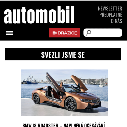
NEWSLETTER
PŘEDPLATNÉ
O NÁS
SVEZLI JSME SE
BMW I8 ROADSTER – NAPLNĚNÁ OČEKÁVÁNÍ