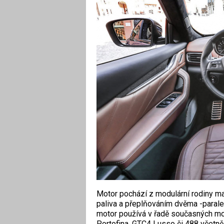
Motor pochází z modulární rodiny m
paliva a přeplňováním dvěma -parale
motor používá v řadě současných mo
Portofina, GTC4 Lusso či 488 včetně j