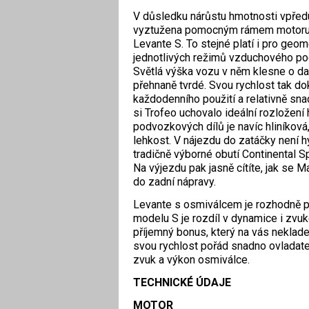
V důsledku nárůstu hmotnosti vpředu 
vyztužena pomocným rámem motoru. J
Levante S. To stejné platí i pro geom
jednotlivých režimů vzduchového podv
Světlá výška vozu v něm klesne o da
přehnaně tvrdé. Svou rychlost tak do
každodenního použití a relativně snad
si Trofeo uchovalo ideální rozložení
podvozkových dílů je navíc hliníkov
lehkost. V nájezdu do zatáčky není hy
tradičně výborné obutí Continental S
Na výjezdu pak jasně cítíte, jak se 
do zadní nápravy.
Levante s osmiválcem je rozhodně po
modelu S je rozdíl v dynamice i zvu
příjemný bonus, který na vás neklade 
svou rychlost pořád snadno ovladatel
zvuk a výkon osmiválce.
TECHNICKÉ ÚDAJE
MOTOR