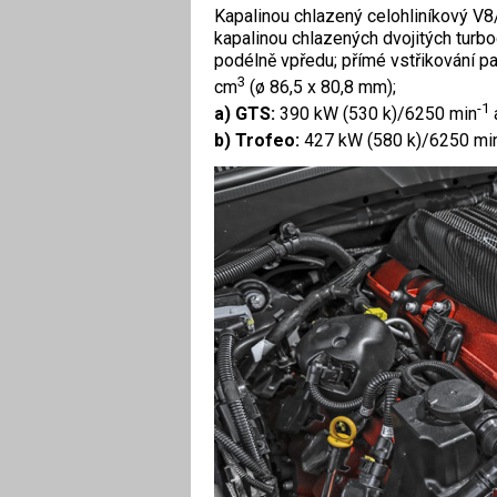
Kapalinou chlazený celohliníkový V8/
kapalinou chlazených dvojitých turb
podélně vpředu; přímé vstřikování 
3
cm
(ø 86,5 x 80,8 mm);
-1
a) GTS:
390 kW (530 k)/6250 min
b) Trofeo:
427 kW (580 k)/6250 mi