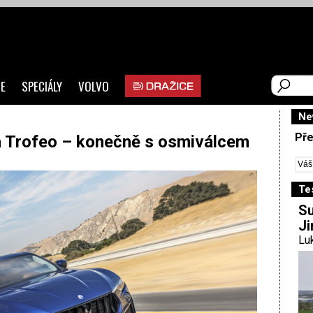
E
SPECIÁLY
VOLVO
Ne
Pře
 Trofeo – konečně s osmiválcem
Te
Su
Ji
Luk