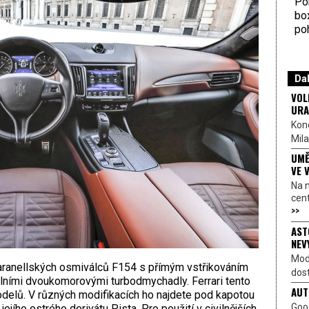
Por
bo
poh
Dal
VOL
URA
Kon
Mila
UMĚ
VE 
Na 
cen
>>
AST
NEV
Mod
aranellských osmiválců F154 s přímým vstřikováním
dost
lními dvoukomorovými turbodmychadly. Ferrari tento
AUT
delů. V různých modifikacích ho najdete pod kapotou
Goo
ejího ostrého derivátu Pista. Pro použití v civilnějších