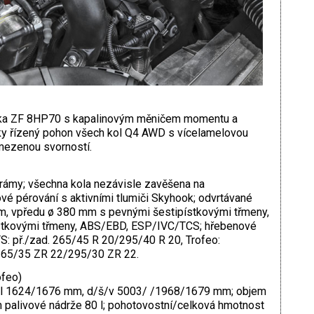
ka ZF 8HP70 s kapalinovým měničem momentu a
cky řízený pohon všech kol Q4 AWD s vícelamelovou
mezenou svorností.
ámy; všechna kola nezávisle zavěšena na
é pérování s aktivními tlumiči Skyhook; odvrtávané
ím, vpředu ø 380 mm s pevnými šestipístkovými třmeny,
stkovými třmeny, ABS/EBD, ESP/IVC/TCS; hřebenové
S: př./zad. 265/45 R 20/295/40 R 20, Trofeo:
. 265/35 ZR 22/295/30 ZR 22.
feo)
ol 1624/1676 mm, d/š/v 5003/ /1968/1679 mm; objem
 palivové nádrže 80 l; pohotovostní/celková hmotnost