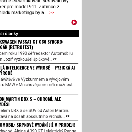
sche elektrifikovalo šestiválcový
xer pro model 911. Zatímco z
ledu marketingu byla...
>>
ší články
KSWAGEN PASSAT GT G60 SYNCRO:
GÁN (RETROTEST)
cem roku 1990 šéfredaktor Automobilu
>>
n Jozíf vyzkoušel špičkové...
LÁ INTELIGENCE VE VÝROBĚ – FYZICKÁ AI
VÝROBĚ
návštěvě ve Výzkumném a vývojovém
tru BMW v Mnichově jsme měli možnost...
ON MARTIN DBX S – OHROMÍ, ALE
YDĚSÍ
elem DBX S se SUV od Aston Martinu
>>
ává na dosah absolutního vrcholu...
OMOBIL: SRPNOVÉ VYDÁNÍ JIŽ V PRODEJI!
dwood, Alpine A390 GT i elektrický Range