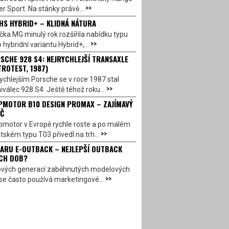
>>
r Sport. Na stánky právě...
HS HYBRID+ – KLIDNÁ NÁTURA
ka MG minulý rok rozšířila nabídku typu
>>
 hybridní variantu Hybrid+,...
SCHE 928 S4: NEJRYCHLEJŠÍ TRANSAXLE
TROTEST, 1987)
ychlejším Porsche se v roce 1987 stal
>>
válec 928 S4. Ještě téhož roku...
PMOTOR B10 DESIGN PROMAX – ZAJÍMAVÝ
Č
pmotor v Evropě rychle roste a po malém
>>
ském typu T03 přivedl na trh...
ARU E-OUTBACK – NEJLEPŠÍ OUTBACK
CH DOB?
ových generací zaběhnutých modelových
>>
se často používá marketingové...