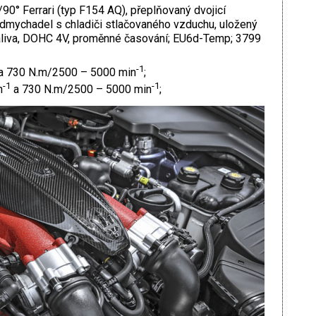
90° Ferrari (typ F154 AQ), přeplňovaný dvojicí
odmychadel s chladiči stlačovaného vzduchu, uložený
paliva, DOHC 4V, proměnné časování; EU6d-Temp; 3799
-1
a 730 N.m/2500 – 5000 min
;
-1
-1
n
a 730 N.m/2500 – 5000 min
;