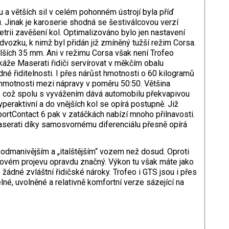
a větších sil v celém pohonném ústrojí byla příď
inak je karoserie shodná se šestiválcovou verzí
etrii zavěšení kol. Optimalizováno bylo jen nastavení
ozku, k nimž byl přidán již zmíněný tužší režim Corsa.
lších 35 mm. Ani v režimu Corsa však není Trofeo
káže Maserati řidiči servírovat v měkčím obalu
né řiditelnosti. I přes nárůst hmotnosti o 60 kilogramů
 hmotnosti mezi nápravy v poměru 50:50. Většina
á, což spolu s vyvážením dává automobilu překvapivou
peraktivní a do vnějších kol se opírá postupně. Již
portContact 6 pak v zatáčkách nabízí mnoho přilnavosti.
Maserati díky samosvornému diferenciálu přesně opírá
dmanivějším a „italštějším“ vozem než dosud. Oproti
kovém projevu opravdu značný. Výkon tu však máte jako
žádné zvláštní řidičské nároky. Trofeo i GTS jsou i přes
né, uvolněné a relativně komfortní verze sázející na