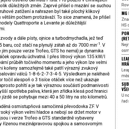
Rove
lik důležitých změn. Zaprvé přišel o mazání se suchou
uhové zatížení a nahrazen byl také plochý klikový
MG 
s větším počtem protizávaží. To sice znamená, že přišel
Znač
modely Quattroporte a Levante je důležitější
HS o
emi.
POR
(RE
ozvody a dále písty, ojnice a turbodmychadla, jež teď
-1
Nejr
,5 baru, což stačí na plynulý zátah až do 7000 min
. V
osmi
e jím pouze verze Trofeo, GTS ho nemá) je dynamika
áček opravdu úchvatná. I přes litrový výkon 135 kW/l
LEA
neární průběh točivého momentu a jeho výkon lze velmi
HRÁ
mi kořeny samozřejmě také patří výrazný zvukový
Lea
alování válců 1-8-6-2-7-3-4-5. Výsledkem je naléhavě
měst
r točil alespoň o 3 tisíce otáček více než ukazuje
SUB
aprosto pohltí a je tak výraznou součástí podmanivosti
VŠE
yšší spotřeba paliva, která jen zřídka klesá pod hranici
U n
jízdě se pohybuje mezi 40 a 50 litry na sto kilometrů.
řad 
laděná osmistupňová samočinná převodovka ZF. V
ysoký výkon velmi hladce a nebojí se držet motor v
 jsou i verze Trofeo a GTS standardně vybaveny
ky řízenou mezinápravovou spojkou a samosvorným