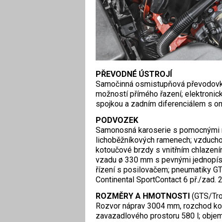
PŘEVODNÉ ÚSTROJÍ
Samočinná osmistupňová převodov
možností přímého řazení; elektroni
spojkou a zadním diferenciálem s o
PODVOZEK
Samonosná karoserie s pomocnými r
lichoběžníkových ramenech; vzduchov
kotoučové brzdy s vnitřním chlazen
vzadu ø 330 mm s pevnými jednopí
řízení s posilovačem; pneumatiky GT
Continental SportContact 6 př./zad
ROZMĚRY A HMOTNOSTI
(GTS/Tro
Rozvor náprav 3004 mm, rozchod k
zavazadlového prostoru 580 l; objem