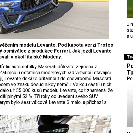
Ji
sá
a u
svěžením modelu Levante. Pod kapotu verzí Trofeo
 osmiválec z produkce Ferrari. Jak jezdí Levante
ovali v okolí italské Modeny.
Te
Po
rtfoliu automobilky Maserati důležité zejména z
Tu
Zatímco u ostatních modelových řad většinou stávající
jí, Levante dokáže přitáhnout do showroomů Maserati
Pe
zubcem ve znaku dosud nikdy neměli. Velkou částí u nich
odalo už 55 000 kusů modelu Levante, což znamená, že
dílí plnými 52 %. Tři roky od uvedení svého SUV
terým bylo šestiválcové Levante S málo, a přichází s