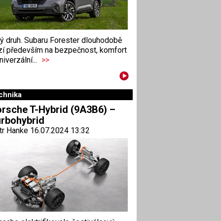
ný druh. Subaru Forester dlouhodobě
zí především na bezpečnost, komfort
niverzální...
>>
chnika
rsche T-Hybrid (9A3B6) –
rbohybrid
tr Hanke 16.07.2024 13:32