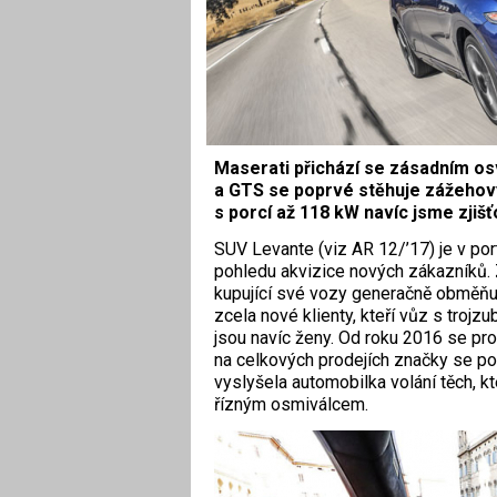
Maserati přichází se zásadním o
a GTS se poprvé stěhuje zážehový
s porcí až 118 kW navíc jsme zjišť
S
UV Levante (viz AR 12/’17) je v po
pohledu akvizice nových zákazníků. 
kupující své vozy generačně obměňu
zcela nové klienty, kteří vůz s troj
jsou navíc ženy. Od roku 2016 se pr
na celkových prodejích značky se po
vyslyšela automobilka volání těch, k
řízným osmiválcem.