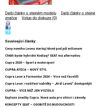
Další články o stejném modelu
|
Další články o stejné
značce
|
Vstup do diskuze (0)
Související články:
Ceny nového Leonu startují těsně pod půl milionem
Chtěli byste hybridní Kodiaq? SEAT má alternativu
Cupra 2020 – Sport a motorsport
CUPRA ATECA – NOVÝ STYL
Cupra Leon a Formentor 2024 – Více než facelift
Cupra Leon: rozšíření nabídky – „Král Leonů“ dostupnější
CUPRA – VÍCE NEŽ JEN VOZIDLO
Exploze značky Cupra. Nová auta pro silnici i závody.
KONCEPTY SEAT – OSOBITĚ DO BUDOUCNOSTI