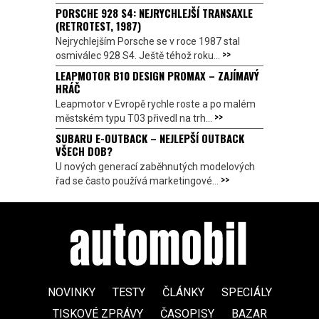
PORSCHE 928 S4: NEJRYCHLEJŠÍ TRANSAXLE
(RETROTEST, 1987)
Nejrychlejším Porsche se v roce 1987 stal
>>
osmiválec 928 S4. Ještě téhož roku...
LEAPMOTOR B10 DESIGN PROMAX – ZAJÍMAVÝ
HRÁČ
Leapmotor v Evropě rychle roste a po malém
>>
městském typu T03 přivedl na trh...
SUBARU E-OUTBACK – NEJLEPŠÍ OUTBACK
VŠECH DOB?
U nových generací zaběhnutých modelových
>>
řad se často používá marketingové...
NOVINKY
TESTY
ČLÁNKY
SPECIÁLY
TISKOVÉ ZPRÁVY
ČASOPISY
BAZAR