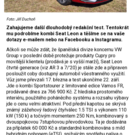
Foto: Jiří Duchoň
Zahajujeme další dlouhodobý redakční test. Tentokrát
mu podrobíme kombi Seat Leon a těšíme se na vaše
dotazy e-mailem nebo na Facebooku a Instagramu.
Ačkoli se může zdát, že španělská divize koncernu VW
Group v poslední době protežuje produkty Cupry pro
movitější klientelu (prodává je s vyšší marží), Seat Leon
čtvrté generace (viz AR 3 a 7/’20) je stále zde a připraven
posloužit coby dostupný automobil všestranného využití.
Vůz jsme převzali 17. března a test ukončíme 22. září.
Jde o kombi Sportstourer z limitované edice Vamos FR,
prodávané dnes za 766 900 Kč. Z hlediska prostorného
interiéru, použitého poháněcího systému a rozsahu výbavy
jde o cenu velmi atraktivní. Pod přední kapotou se skrývá
známý zážehový řadový čtyřválec 1.5 TSI s výkonem 110
kW (150 k) a točivým momentem 250 N.m, kombinovaný s
dvouspojkovou 7stupňovou převodovkou. Ta je dodávána
za příplatek 60 000 Kč a standardně kombinována s mild
hyb­ridním pohonem (eTSI), snižujícím spotřebu paliva o