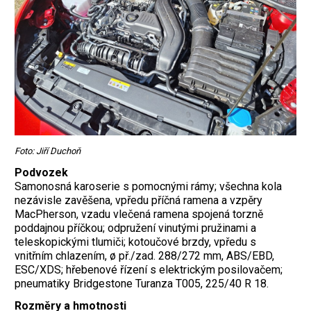
Foto: Jiří Duchoň
Podvozek
Samonosná karoserie s pomocnými rámy; všechna kola
nezávisle zavěšena, vpředu příčná ramena a vzpěry
MacPherson, vzadu vlečená ramena spojená torzně
poddajnou příčkou; odpružení vinutými pružinami a
teleskopickými tlumiči; kotoučové brzdy, vpředu s
vnitřním chlazením, ø př./zad. 288/272 mm, ABS/EBD,
ESC/XDS; hřebenové řízení s elektrickým posilovačem;
pneumatiky Bridgestone Turanza T005, 225/40 R 18.
Rozměry a hmotnosti