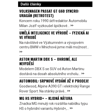
Další články
VOLKSWAGEN PASSAT GT G60 SYNCRO:
URAGÁN (RETROTEST)
Koncem roku 1990 šéfredaktor Automobilu
>>
Milan Jozíf vyzkoušel špičkové...
UMĚLÁ INTELIGENCE VE VÝROBĚ – FYZICKÁ AI
VE VÝROBĚ
Na návštěvě ve Výzkumném a vývojovém
centru BMW v Mnichově jsme měli možnost...
>>
ASTON MARTIN DBX S – OHROMÍ, ALE
NEVYDĚSÍ
Modelem DBX S se SUV od Aston Martinu
>>
dostává na dosah absolutního vrcholu...
AUTOMOBIL: SRPNOVÉ VYDÁNÍ JIŽ V PRODEJI!
Goodwood, Alpine A390 GT i elektrický Range
>>
Rover Sport. Na stánky právě...
MG HS HYBRID+ – KLIDNÁ NÁTURA
Značka MG minulý rok rozšířila nabídku typu
>>
HS o hybridní variantu Hybrid+,...