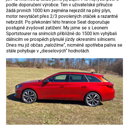
podle doporučení výrobce. Ten v uživatelské příručce
žádá prvních 1000 km zejména nejezdit na plný plyn,
motor nevytáčet přes 2/3 povolených otáček a razantně
nebrzdit. Po překonání této hranice Seat doporučuje
postupně zvyšovat zatížení. My jsme se s Leonem
Sports­tourer na snímcích přibližně do 1500 km vyhýbali
dálnicím ve prospěch plynulé jízdy okresními silnicemi.
Dnes mu již občas „naložíme“, nicméně spotřeba paliva se
stále pohybuje v „dieselových“ hodnotách.