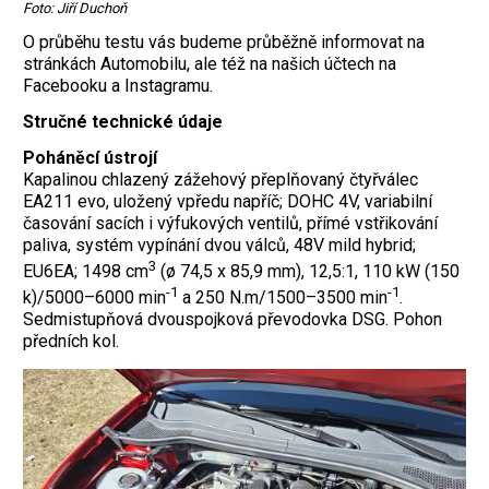
Foto: Jiří Duchoň
O průběhu testu vás budeme průběžně informovat na
stránkách Automobilu, ale též na našich účtech na
Facebooku a Instagramu.
Stručné technické údaje
Poháněcí ústrojí
Kapalinou chlazený zážehový přeplňovaný čtyřválec
EA211 evo, uložený vpředu napříč; DOHC 4V, variabilní
časování sacích i výfukových ventilů, přímé vstřikování
paliva, systém vypínání dvou válců, 48V mild hybrid;
3
EU6EA; 1498 cm
(ø 74,5 x 85,9 mm), 12,5:1, 110 kW (150
-1
-1
k)/5000–6000 min
a 250 N.m/1500–3500 min
.
Sedmistupňová dvouspojková převodovka DSG. Pohon
předních kol.