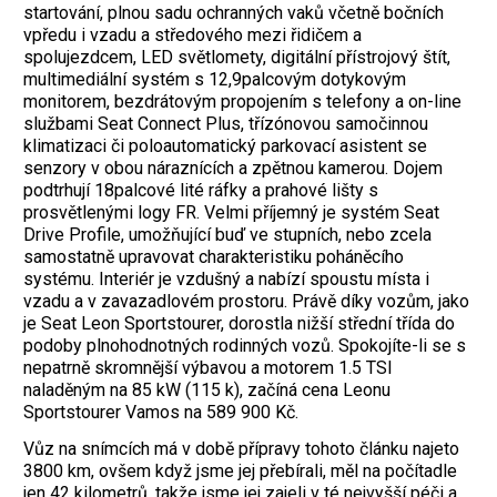
startování, plnou sadu ochranných vaků včetně bočních
vpředu i vzadu a středového mezi řidičem a
spolujezdcem, LED světlomety, digitální přístrojový štít,
multimediální systém s 12,9palcovým dotykovým
monitorem, bezdrátovým propojením s telefony a on-line
službami Seat Connect Plus, třízónovou samočinnou
klimatizaci či poloautomatický parkovací asistent se
senzory v obou náraznících a zpětnou kamerou. Dojem
podtrhují 18palcové lité ráfky a prahové lišty s
prosvětlenými logy FR. Velmi příjemný je systém Seat
Drive Profile, umožňující buď ve stupních, nebo zcela
samostatně upravovat charakteristiku poháněcího
systému. Interiér je vzdušný a nabízí spoustu místa i
vzadu a v zavazadlovém prostoru. Právě díky vozům, jako
je Seat Leon Sportstourer, dorostla nižší střední třída do
podoby plnohodnotných rodinných vozů. Spokojíte-li se s
nepatrně skromnější výbavou a motorem 1.5 TSI
naladěným na 85 kW (115 k), začíná cena Leonu
Sportstourer Vamos na 589 900 Kč.
Vůz na snímcích má v době přípravy tohoto článku najeto
3800 km, ovšem když jsme jej přebírali, měl na počítadle
jen 42 kilometrů, takže jsme jej zajeli v té nejvyšší péči a