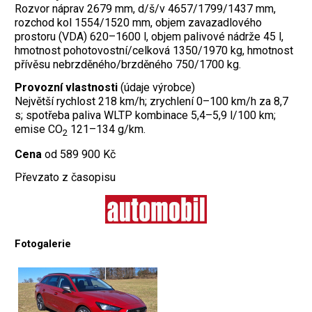
Rozvor náprav 2679 mm, d/š/v 4657/1799/1437 mm,
rozchod kol 1554/1520 mm, objem zavazadlového
prostoru (VDA) 620–1600 l, objem palivové nádrže 45 l,
hmotnost pohotovostní/celková 1350/1970 kg, hmotnost
přívěsu nebrzděného/brzděného 750/1700 kg.
Provozní vlastnosti
(údaje výrobce)
Největší rychlost 218 km/h; zrychlení 0–100 km/h za 8,7
s; spotřeba paliva WLTP kombinace 5,4–5,9 l/100 km;
emise CO
121–134 g/km.
2
Cena
od 589 900 Kč
Převzato z časopisu
Fotogalerie