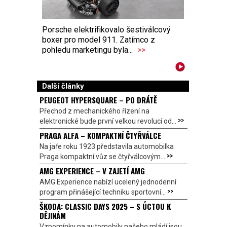
Porsche elektrifikovalo šestiválcový
boxer pro model 911. Zatímco z
pohledu marketingu byla...
>>
Další články
PEUGEOT HYPERSQUARE – PO DRÁTĚ
Přechod z mechanického řízení na
>>
elektronické bude první velkou revolucí od...
PRAGA ALFA – KOMPAKTNÍ ČTYŘVÁLCE
Na jaře roku 1923 představila automobilka
>>
Praga kompaktní vůz se čtyřválcovým...
AMG EXPERIENCE – V ZAJETÍ AMG
AMG Experience nabízí ucelený jednodenní
>>
program přinášející techniku sportovní...
ŠKODA: CLASSIC DAYS 2025 – S ÚCTOU K
DĚJINÁM
Vzpomínky na automobily našeho mládí jsou