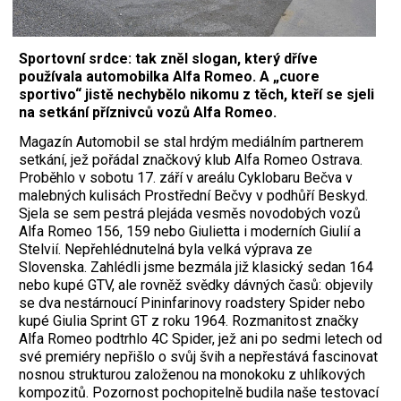
Sportovní srdce: tak zněl slogan, který dříve
používala automobilka Alfa Romeo. A „cuore
sportivo“ jistě nechybělo nikomu z těch, kteří se sjeli
na setkání příznivců vozů Alfa Romeo.
Magazín Automobil se stal hrdým mediálním partnerem
setkání, jež pořádal značkový klub Alfa Romeo Ostrava.
Proběhlo v sobotu 17. září v areálu Cyklobaru Bečva v
malebných kulisách Prostřední Bečvy v podhůří Beskyd.
Sjela se sem pestrá plejáda vesměs novodobých vozů
Alfa Romeo 156, 159 nebo Giulietta i moderních Giulií a
Stelvií. Nepřehlédnutelná byla velká výprava ze
Slovenska. Zahlédli jsme bezmála již klasický sedan 164
nebo kupé GTV, ale rovněž svědky dávných časů: objevily
se dva nestárnoucí Pininfarinovy roadstery Spider nebo
kupé Giulia Sprint GT z roku 1964. Rozmanitost značky
Alfa Romeo podtrhlo 4C Spider, jež ani po sedmi letech od
své premiéry nepřišlo o svůj švih a nepřestává fascinovat
nosnou strukturou založenou na ­monokoku z uhlíkových
kompozitů. ­Pozornost pochopitelně budila naše testovací