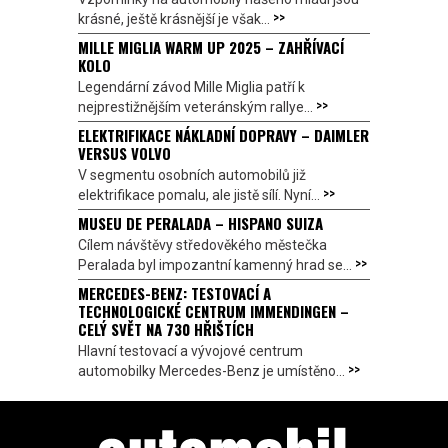
>>
krásné, ještě krásnější je však...
MILLE MIGLIA WARM UP 2025 – ZAHŘÍVACÍ
KOLO
Legendární závod Mille Miglia patří k
>>
nejprestižnějším veteránským rallye...
ELEKTRIFIKACE NÁKLADNÍ DOPRAVY – DAIMLER
VERSUS VOLVO
V segmentu osobních automobilů již
>>
elektrifikace pomalu, ale jistě sílí. Nyní...
MUSEU DE PERALADA – HISPANO SUIZA
Cílem návštěvy středověkého městečka
>>
Peralada byl impozantní kamenný hrad se...
MERCEDES-BENZ: TESTOVACÍ A
TECHNOLOGICKÉ CENTRUM IMMENDINGEN –
CELÝ SVĚT NA 730 HŘIŠTÍCH
Hlavní testovací a vývojové centrum
>>
automobilky Mercedes-Benz je umístěno...