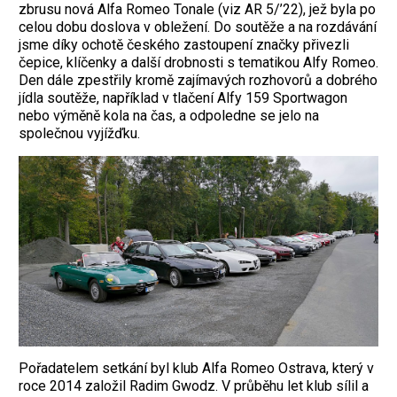
zbrusu nová Alfa Romeo Tonale (viz AR 5/’22), jež byla po
celou dobu doslova v obležení. Do soutěže a na rozdávání
jsme díky ochotě českého zastoupení značky přivezli
čepice, klíčenky a další drobnosti s tematikou Alfy Romeo.
Den dále zpestřily kromě zajímavých rozhovorů a dobrého
jídla soutěže, například v tlačení Alfy 159 Sportwagon
nebo výměně kola na čas, a odpoledne se jelo na
společnou vyjížďku.
Pořadatelem setkání byl klub Alfa Romeo Ostrava, který v
roce 2014 založil Radim Gwodz. V průběhu let klub sílil a