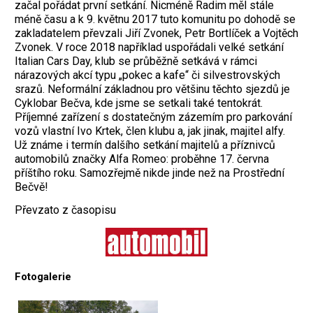
začal pořádat první setkání. Nicméně Radim měl stále
méně času a k 9. květnu 2017 tuto komunitu po dohodě se
zakladatelem převzali Jiří Zvonek, Petr Bortlíček a Vojtěch
Zvonek. V roce 2018 například uspořádali velké setkání
Italian Cars Day, klub se průběžně setkává v rámci
nárazových akcí typu „pokec a kafe“ či silvestrovských
srazů. Neformální základnou pro většinu těchto sjezdů je
Cyklobar Bečva, kde jsme se setkali také tentokrát.
Příjemné zařízení s dostatečným zázemím pro parkování
vozů vlastní Ivo Krtek, člen klubu a, jak jinak, majitel alfy.
Už známe i termín dalšího setkání majitelů a příznivců
automobilů značky Alfa Romeo: proběhne 17. června
příštího roku. Samozřejmě nikde jinde než na Prostřední
Bečvě!
Převzato z časopisu
Fotogalerie