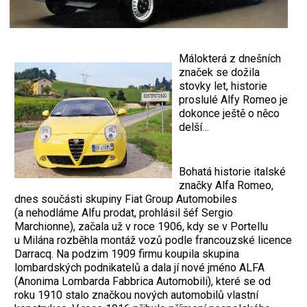
Málokterá z dnešních
značek se dožila
stovky let, historie
proslulé Alfy Romeo je
dokonce ještě o něco
delší…
Bohatá historie italské
značky Alfa Romeo,
dnes součásti skupiny Fiat Group Automobiles
(a nehodláme Alfu prodat, prohlásil šéf Sergio
Marchionne), začala už v roce 1906, kdy se v Portellu
u Milána rozběhla montáž vozů podle francouzské licence
Darracq. Na podzim 1909 firmu koupila skupina
lombardských podnikatelů a dala jí nové jméno ALFA
(Anonima Lombarda Fabbrica Automobili), které se od
roku 1910 stalo značkou nových automobilů vlastní