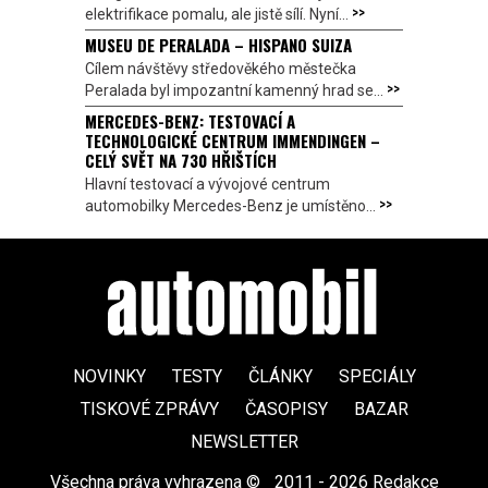
>>
elektrifikace pomalu, ale jistě sílí. Nyní...
MUSEU DE PERALADA – HISPANO SUIZA
Cílem návštěvy středověkého městečka
>>
Peralada byl impozantní kamenný hrad se...
MERCEDES-BENZ: TESTOVACÍ A
TECHNOLOGICKÉ CENTRUM IMMENDINGEN –
CELÝ SVĚT NA 730 HŘIŠTÍCH
Hlavní testovací a vývojové centrum
>>
automobilky Mercedes-Benz je umístěno...
NOVINKY
TESTY
ČLÁNKY
SPECIÁLY
TISKOVÉ ZPRÁVY
ČASOPISY
BAZAR
NEWSLETTER
Všechna práva vyhrazena ©
|
2011 - 2026 Redakce