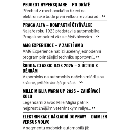
PEUGEOT HYPERSQUARE – PO DRÁTĚ
Přechod z mechanického řízení na
>>
elektronické bude první velkou revolucí od...
PRAGA ALFA – KOMPAKTNÍ ČTYŘVÁLCE
Na jaře roku 1923 představila automobilka
>>
Praga kompaktní vůz se čtyřválcovým...
AMG EXPERIENCE – V ZAJETÍ AMG
AMG Experience nabízí ucelený jednodenní
>>
program přinášející techniku sportovní...
ŠKODA: CLASSIC DAYS 2025 – S ÚCTOU K
DĚJINÁM
Vzpomínky na automobily našeho mládí jsou
>>
krásné, ještě krásnější je však...
MILLE MIGLIA WARM UP 2025 – ZAHŘÍVACÍ
KOLO
Legendární závod Mille Miglia patří k
>>
nejprestižnějším veteránským rallye...
ELEKTRIFIKACE NÁKLADNÍ DOPRAVY – DAIMLER
VERSUS VOLVO
V segmentu osobních automobilů již