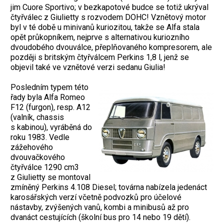
jim Cuore Sportivo; v bezkapotové budce se totiž ukrýval
čtyřválec z Giulietty s rozvodem DOHC! Vznětový motor
byl v té době u minivanů kuriozitou, takže se Alfa stala
opět průkopníkem, nejprve s alternativou kuriozního
dvoudobého dvouválce, přeplňovaného kompresorem, ale
později s britským čtyřválcem Perkins 1,8 l, jenž se
objevil také ve vznětové verzi sedanu Giulia!
Posledním typem této
řady byla Alfa Romeo
F12 (furgon), resp. A12
(valník, chassis
s kabinou), vyráběná do
roku 1983. Vedle
zážehového
dvouvačkového
čtyřválce 1290 cm3
z Giulietty se montoval
zmíněný Perkins 4.108 Diesel; továrna nabízela jedenáct
karosářských verzí včetně podvozků pro účelové
nástavby, zvýšených vanů, kombi a minibusů až pro
dvanáct cestujících (školní bus pro 14 nebo 19 dětí).