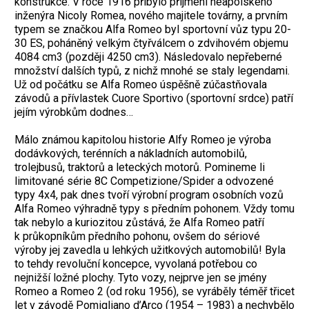
konstrukce. V roce 1916 přibylo příjmení neapolského
inženýra Nicoly Romea, nového majitele továrny, a prvním
typem se značkou Alfa Romeo byl sportovní vůz typu 20-
30 ES, poháněný velkým čtyřválcem o zdvihovém objemu
4084 cm3 (později 4250 cm3). Následovalo nepřeberné
množství dalších typů, z nichž mnohé se staly legendami.
Už od počátku se Alfa Romeo úspěšně zúčastňovala
závodů a přívlastek Cuore Sportivo (sportovní srdce) patří
jejím výrobkům dodnes…
Málo známou kapitolou historie Alfy Romeo je výroba
dodávkových, terénních a nákladních automobilů,
trolejbusů, traktorů a leteckých motorů. Pomineme li
limitované série 8C Competizione/Spider a odvozené
typy 4x4, pak dnes tvoří výrobní program osobních vozů
Alfa Romeo výhradně typy s předním pohonem. Vždy tomu
tak nebylo a kuriozitou zůstává, že Alfa Romeo patří
k průkopníkům předního pohonu, ovšem do sériové
výroby jej zavedla u lehkých užitkových automobilů! Byla
to tehdy revoluční koncepce, vyvolaná potřebou co
nejnižší ložné plochy. Tyto vozy, nejprve jen se jmény
Romeo a Romeo 2 (od roku 1956), se vyráběly téměř třicet
let v závodě Pomigliano d’Arco (1954 – 1983) a nechybělo