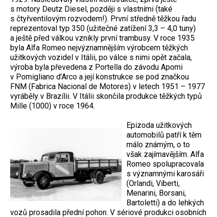
s motory Deutz Diesel, později s vlastními (také
s čtyřventilovým rozvodem!). První středně těžkou řadu
reprezentoval typ 350 (užitečné zatížení 3,3 – 4,0 tuny)
a ještě před válkou vznikly první trambusy. V roce 1935
byla Alfa Romeo nejvýznamnějším výrobcem těžkých
užitkových vozidel v Itálii, po válce s nimi opět začala,
výroba byla převedena z Portella do závodu Apomi
v Pomigliano d’Arco a její konstrukce se pod značkou
FNM (Fabrica Nacional de Motores) v letech 1951 – 1977
vyráběly v Brazílii. V Itálii skončila produkce těžkých typů
Mille (1000) v roce 1964.
Epizoda užitkových
automobilů patří k těm
málo známým, o to
však zajímavějším. Alfa
Romeo spolupracovala
s významnými karosáři
(Orlandi, Viberti,
Menarini, Borsani,
Bartoletti) a do lehkých
vozů prosadila přední pohon. V sériové produkci osobních