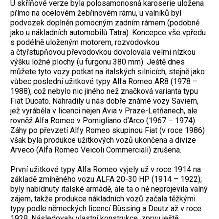
U skříňové verze byla polosamonosná karoserie uložena
přímo na ocelovém žebřinovém rámu, u valníků byl
podvozek doplněn pomocným zadním rámem (podobně
jako u nákladních automobilů Tatra). Koncepce vše vpředu
s podélně uloženým motorem, rozvodovkou
a čtyřstupňovou převodovkou dovolovala velmi nízkou
výšku ložné plochy (u furgonu 380 mm). Ještě dnes
můžete tyto vozy potkat na italských silnicích, stejně jako
vůbec poslední užitkové typy Alfa Romeo AR8 (1978 –
1988), což nebylo nic jiného než značková varianta typu
Fiat Ducato. Nahradily u nás dobře známé vozy Saviem,
jež vyráběla v licenci nejen Avia v Praze-Letňanech, ale
rovněž Alfa Romeo v Pomigliano d’Arco (1967 – 1974).
Záhy po převzetí Alfy Romeo skupinou Fiat (v roce 1986)
však byla produkce užitkových vozů ukončena a divize
Arveco (Alfa Romeo Veicoli Commerciali) zrušena.
První užitkové typy Alfa Romeo vyjely už v roce 1914 na
základě zmíněného vozu ALFA 20-30 HP (1914 – 1922);
byly nabídnuty italské armádě, ale ta o ně neprojevila valný
zájem, takže produkce nákladních vozů začala těžkými
typy podle německých licencí Büssing a Deutz až v roce
1929. Následovaly vlastní konstrukce, zprvu ještě