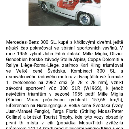
Mercedes-Benz 300 SL, kupé s křídlovými dveřmi, ještě
nějaký čas pokračoval ve sbírání sportovních vavřínů. V
roce 1955 vyhrál John Fitch italské Mille Miglia, Olivier
Gendebien horské závody Stella Alpina, Coppa Dolomiti a
Rallye Liège-Roma-Liège, zatímco Karl Kling triumfoval
ve Velké ceně Švédska. Kombinací 300 SL a
osmiválcového řadového motoru z dvaapůllitrové formule
1, zvětšeného na 2982 cm3 (ø 78 x 78 mm), vznikl
závodní sportovní vůz 300 SLR (W196S), k jehož
největším triumfům v sezoně 1955 patří Mille Miglia
(Stirling Moss průměrnou rychlostí 157,65 km/h),
Eifelrennen na Nürburgringu a Velká cena Švédska (vždy
Juan-Manuel Fangio), Targa Florio (Stirling Moss/Peter
Collins) a britská Tourist Trophy, kde tyto vozy obsadily
první tři místa v cíli (posádka Moss/Fitch zvítězila
průměrem 142,14 km/h před dvojicemi Fangio/Kling a von