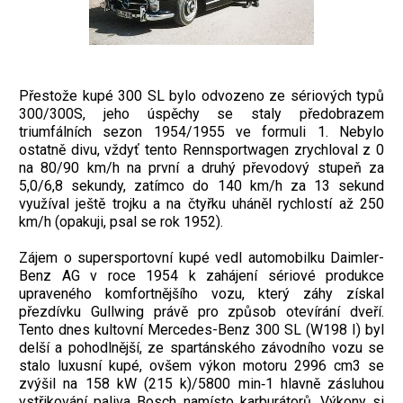
Přestože kupé 300 SL bylo odvozeno ze sériových typů
300/300S, jeho úspěchy se staly předobrazem
triumfálních sezon 1954/1955 ve formuli 1. Nebylo
ostatně divu, vždyť tento Rennsportwagen zrychloval z 0
na 80/90 km/h na první a druhý převodový stupeň za
5,0/6,8 sekundy, zatímco do 140 km/h za 13 sekund
využíval ještě trojku a na čtyřku uháněl rychlostí až 250
km/h (opakuji, psal se rok 1952).
Zájem o supersportovní kupé vedl automobilku Daimler-
Benz AG v roce 1954 k zahá­jení sériové produkce
upraveného komfortnějšího vozu, který záhy získal
přezdívku Gullwing právě pro způsob otevírání dveří.
Tento dnes kultovní Mercedes-Benz 300 SL (W198 I) byl
delší a pohodlnější, ze spartánského závodního vozu se
stalo luxusní kupé, ovšem výkon motoru 2996 cm3 se
zvýšil na 158 kW (215 k)/5800 min‑1 hlavně zásluhou
vstřikování paliva Bosch namísto karburá­torů. Výkony si