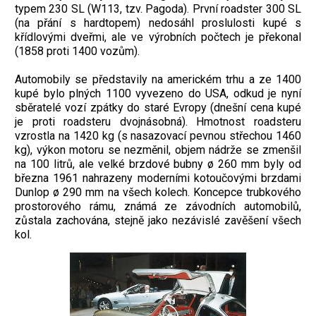
typem 230 SL (W113, tzv. Pagoda). První roadster 300 SL
(na přání s hardtopem) nedosáhl proslulosti kupé s
křídlovými dveřmi, ale ve výrobních počtech je překonal
(1858 proti 1400 vozům).
Automobily se představily na americkém trhu a ze 1400
kupé bylo plných 1100 vyvezeno do USA, odkud je nyní
sběratelé vozí zpátky do staré Evropy (dnešní cena kupé
je proti roadsteru dvojnásobná). Hmotnost roadsteru
vzrostla na 1420 kg (s nasazovací pevnou střechou 1460
kg), výkon motoru se nezměnil, objem nádrže se zmenšil
na 100 litrů, ale velké brzdové bubny ø 260 mm byly od
března 1961 nahrazeny moderními kotoučovými brzdami
Dunlop ø 290 mm na všech kolech. Koncepce trubkového
prostorového rámu, známá ze závodních automobilů,
zůstala zachována, stejně jako nezávislé zavěšení všech
kol.