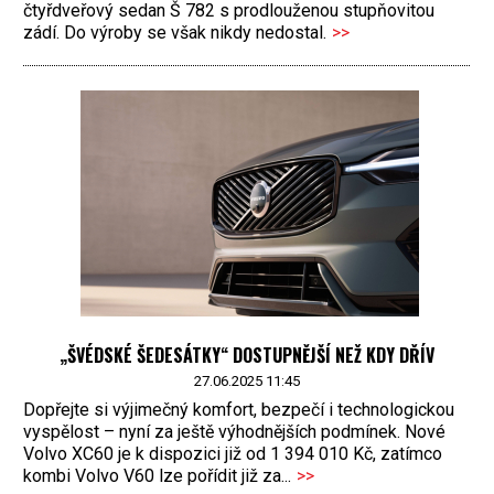
čtyřdveřový sedan Š 782 s prodlouženou stupňovitou
zádí. Do výroby se však nikdy nedostal.
>>
„ŠVÉDSKÉ ŠEDESÁTKY“ DOSTUPNĚJŠÍ NEŽ KDY DŘÍV
27.06.2025 11:45
Dopřejte si výjimečný komfort, bezpečí i technologickou
vyspělost – nyní za ještě výhodnějších podmínek. Nové
Volvo XC60 je k dispozici již od 1 394 010 Kč, zatímco
kombi Volvo V60 lze pořídit již za...
>>