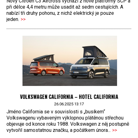
Nový Citroën C3 Aircross vychází z nové platformy SCP a
při délce 4,4 metru může usadit až sedm cestujících. A
nabízí tři druhy pohonu, z nichž elektrický je pouze
jeden.
>>
VOLKSWAGEN CALIFORNIA – HOTEL CALIFORNIA
26.06.2025 13:17
Jméno California se v souvislosti s „busíkem“
Volkswagenu vybaveným výklopnou plátěnou střechou
objevuje od konce roku 1988. Volkswagen z něj postupně
vytvořil samostatnou značku, a počátkem února...
>>