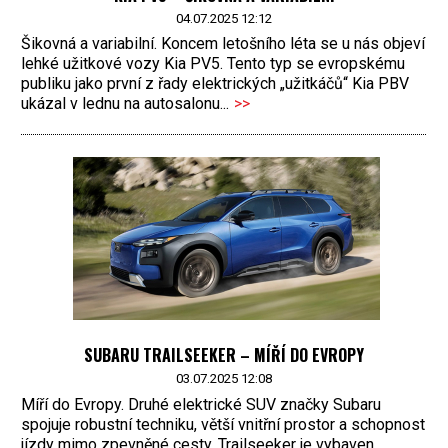
04.07.2025 12:12
Šikovná a variabilní. Koncem letošního léta se u nás objeví
lehké užitkové vozy Kia PV5. Tento typ se evropskému
publiku jako první z řady elektrických „užitkáčů“ Kia PBV
ukázal v lednu na autosalonu...
>>
SUBARU TRAILSEEKER – MÍŘÍ DO EVROPY
03.07.2025 12:08
Míří do Evropy. Druhé elektrické SUV značky Subaru
spojuje robustní techniku, větší vnitřní prostor a schopnost
jízdy mimo zpevněné cesty. Trailseeker je vybaven