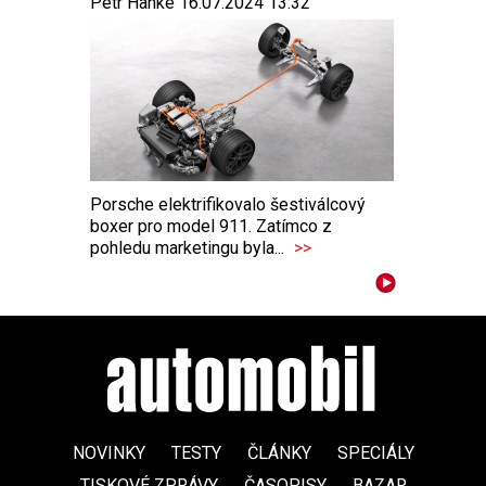
Petr Hanke 16.07.2024 13:32
Porsche elektrifikovalo šestiválcový
boxer pro model 911. Zatímco z
pohledu marketingu byla...
>>
NOVINKY
TESTY
ČLÁNKY
SPECIÁLY
TISKOVÉ ZPRÁVY
ČASOPISY
BAZAR