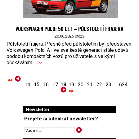
VOLKSWAGEN POLO: 50 LET – PŮLSTOLETÍ FRAJERA
20.06.2025 09:23
Půlstoletí frajera. Přesně před půlstoletím byl představen
Volkswagen Polo. A i ve své šesté generaci stále udává
podobu kompaktních vozů pro uživatele s velkými
očekáváními.
>>
14
15
16
17
18
19
20
21
22
23
...
624
Newsletter
Přejete si odebírat newsletter?