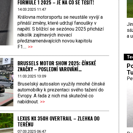
FORMULE 1 2025 – JE NA CO SE TĚŠIT!
14.03.2025 11:47
Královna motorsportu se neustále vyvíjí a
přináší změny, které udržují fanoušky v
Ji
napětí. S blížící se sezónou 2025 přichází
sá
několik zajímavých inovací
a u
předznamenávajících novou kapitolu
F1....
>>
Te
BRUSSELS MOTOR SHOW 2025: ČÍNSKÉ
Po
ZNAČKY – POSLEDNÍ VAROVÁNÍ…
Tu
11.03.2025 13:09
Pe
Bruselský autosalon využily mnohé čínské
automobilky k prezentaci svého tažení do
Evropy. A řada z nich má skutečně co
nabídnout.
>>
LEXUS NX 350H OVERTRAIL – ZLEHKA DO
TERÉNU
07.03.2025 06:47