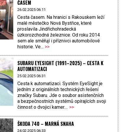
ČASEM
26.02.2025 06:11
Cesta časem. Na hranici s Rakouskem leží
malé městečko Nová Bystřice, které
proslavila Jindřichohradecká
úzkorozchodná železnice. Od roku 2014
sem ale směřují i příznivci automobilové
historie. Ve...
>>
SUBARU EYESIGHT (1991–2025) – CESTA K
AUTOMATIZACI
25.02.2025 06:31
Cesta k automatizaci. Systém EyeSight je
jedním z originálních technických řešení
značky Subaru. Jde o soubor asistenčních
a bezpečnostních systémů opírajících svoji
činnost o dvojici kamer....
>>
ŠKODA 740 – MARNÁ SNAHA
24.02.2025 06:33