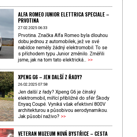
ALFA ROMEO JUNIOR ELETTRICA SPECIALE –
PRVOTINA
27.02.2025 06:33
Prvotina. Značka Alfa Romeo byla dlouhou
dobu jednou z automobilek, jež ve své
nabídce neměly žádný elektromobil. To se
s příchodem typu Junior změnilo. Změřili
jsme, jak na tom tato elektrická...
>>
XPENG G6 – JEN DALŠÍ Z ŘADY?
26.02.2025 07:58
Jen další z řady? Xpeng G6 je čínský
elektromobil, mířící přibližně do sfér Škody
Enyaq Coupé. Vyniká však efektivní 800V
architekturou a působivou aerodynamikou.
Jak působí naživo?
>>
VETERAN MUZEUM NOVÁ BYSTŘICE – CESTA