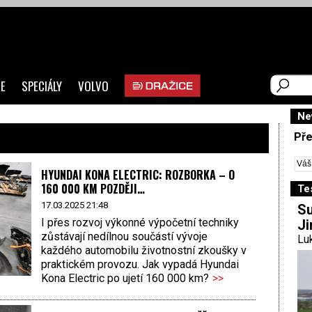
E
SPECIÁLY
VOLVO
Ne
Pře
HYUNDAI KONA ELECTRIC: ROZBORKA – O
160 000 KM POZDĚJI…
Te
17.03.2025 21:48
Su
I přes rozvoj výkonné výpočetní techniky
Ji
zůstávají nedílnou součástí vývoje
Luk
každého automobilu životnostní zkoušky v
praktickém provozu. Jak vypadá Hyundai
Kona Electric po ujetí 160 000 km?
>>