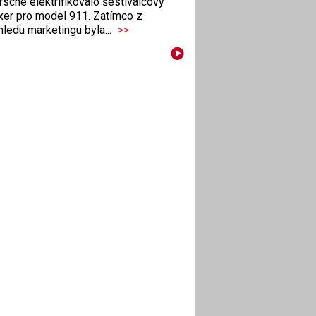
sche elektrifikovalo šestiválcový
xer pro model 911. Zatímco z
ledu marketingu byla...
>>