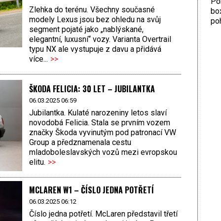
Por
Zlehka do terénu. Všechny současné
bo
modely Lexus jsou bez ohledu na svůj
poh
segment pojaté jako „nablýskané,
elegantní, luxusní“ vozy. Varianta Overtrail
typu NX ale vystupuje z davu a přidává
více...
>>
ŠKODA FELICIA: 30 LET – JUBILANTKA
06.03.2025 06:59
Jubilantka. Kulaté narozeniny letos slaví
novodobá Felicia. Stala se prvním vozem
značky Škoda vyvinutým pod patronací VW
Group a předznamenala cestu
mladoboleslavských vozů mezi evropskou
elitu.
>>
MCLAREN W1 – ČÍSLO JEDNA POTŘETÍ
06.03.2025 06:12
Číslo jedna potřetí. McLaren představil třetí