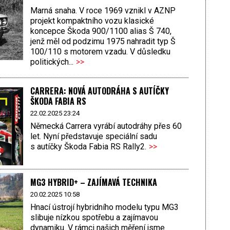
Marná snaha. V roce 1969 vznikl v AZNP
projekt kompaktního vozu klasické
koncepce Škoda 900/1100 alias Š 740,
jenž měl od podzimu 1975 nahradit typ Š
100/110 s motorem vzadu. V důsledku
politických...
>>
CARRERA: NOVÁ AUTODRÁHA S AUTÍČKY
ŠKODA FABIA RS
22.02.2025 23:24
Německá Carrera vyrábí autodráhy přes 60
let. Nyní představuje speciální sadu
s autíčky Škoda Fabia RS Rally2.
>>
MG3 HYBRID+ – ZAJÍMAVÁ TECHNIKA
20.02.2025 10:58
Hnací ústrojí hybridního modelu typu MG3
slibuje nízkou spotřebu a zajímavou
dynamiku. V rámci našich měření jsme