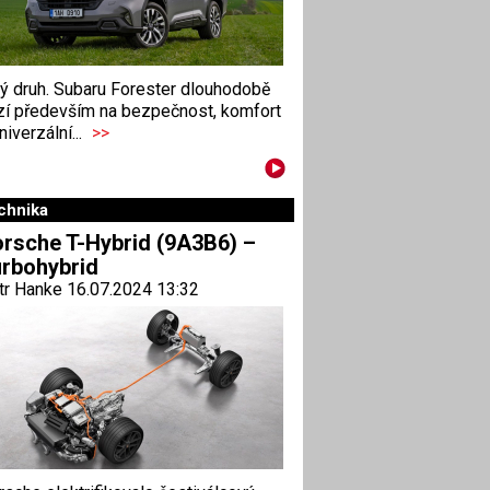
ný druh. Subaru Forester dlouhodobě
zí především na bezpečnost, komfort
niverzální...
>>
chnika
rsche T-Hybrid (9A3B6) –
rbohybrid
tr Hanke 16.07.2024 13:32