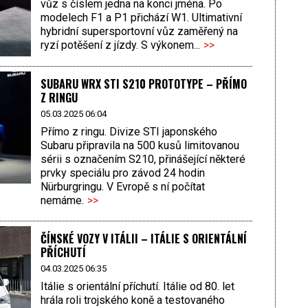
vůz s číslem jedna na konci jména. Po
modelech F1 a P1 přichází W1. Ultimativní
hybridní supersportovní vůz zaměřený na
ryzí potěšení z jízdy. S výkonem...
>>
SUBARU WRX STI S210 PROTOTYPE – PŘÍMO
Z RINGU
05.03.2025 06:04
Přímo z ringu. Divize STI japonského
Subaru připravila na 500 kusů limitovanou
sérii s označením S210, přinášející některé
prvky speciálu pro závod 24 hodin
Nürburgringu. V Evropě s ní počítat
nemáme.
>>
ČÍNSKÉ VOZY V ITÁLII – ITÁLIE S ORIENTÁLNÍ
PŘÍCHUTÍ
04.03.2025 06:35
Itálie s orientální příchutí. Itálie od 80. let
hrála roli trojského koně a testovaného