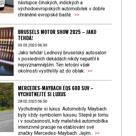
nástupce čínských, indických a
východoevropských automobilek v dobře
chráněné evropské baště.
>>
BRUSSELS MOTOR SHOW 2025 – JAKO
TEHDÁ!
03.03.2025 06:30
Jako tehdá! Lednový bruselský autosalon
v posledních dekádách nikdy nepatřil k
nejvýznamnějším. Ten letošní však
okolnosti vystřelily až do oblak.
>>
MERCEDES-MAYBACH EQS 680 SUV –
VYCHUTNEJTE SI LUXUS
28.02.2025 06:50
Vychutnejte si luxus. Automobily Maybach
byly vždy symbolem luxusu. Stejně je tomu
i v současnosti, kdy mateřská automobilka
intenzivně pracuje na etablování své
značky Mercedes-Maybach. Jejím...
>>