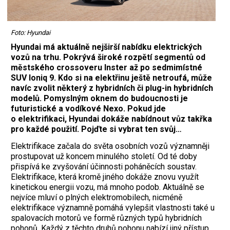
Foto: Hyundai
Hyundai má aktuálně nejširší nabídku elektrických
vozů na trhu. Pokrývá široké rozpětí segmentů od
městského crossoveru Inster až po sedmimístné
SUV Ioniq 9. Kdo si na elektřinu ještě netroufá, může
navíc zvolit některý z hybridních či plug-in hybridních
modelů. Pomyslným oknem do budoucnosti je
futuristické a vodíkové Nexo. Pokud jde
o elektrifikaci, Hyundai dokáže nabídnout vůz takřka
pro každé použití. Pojďte si vybrat ten svůj…
Elektrifikace začala do světa osobních vozů významněji
prostupovat už koncem minulého století. Od té doby
přispívá ke zvyšování účinnosti poháněcích soustav.
Elektrifikace, která kromě jiného dokáže znovu využít
kinetickou energii vozu, má mnoho podob. Aktuálně se
nejvíce mluví o plných elektromobilech, nicméně
elektrifikace významně pomáhá vylepšit vlastnosti také u
spalovacích motorů ve formě různých typů hybridních
pohonů. Každý z těchto druhů pohonu nabízí jiný přístup