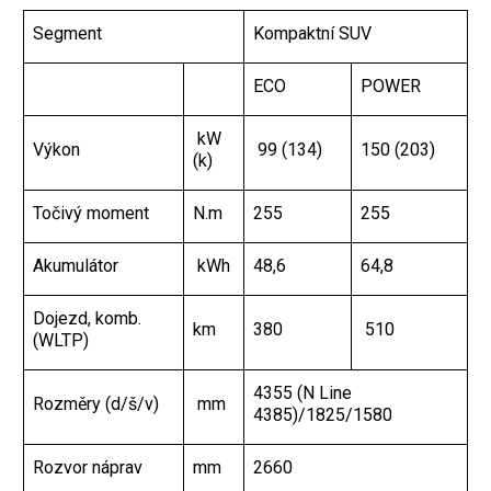
Segment
Kompaktní SUV
ECO
POWER
kW
Výkon
99 (134)
150 (203)
(k)
Točivý moment
N.m
255
255
Akumulátor
kWh
48,6
64,8
Dojezd, komb.
km
380
510
(WLTP)
4355 (N Line
Rozměry (d/š/v)
mm
4385)/1825/1580
Rozvor náprav
mm
2660