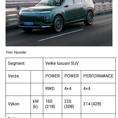
Foto: Hyundai
Segment
Velké luxusní SUV
Verze
POWER
POWER
PERFORMANCE
RWD
4×4
4×4
kW
160
226
Výkon
314 (428)
(k)
(218)
(308)