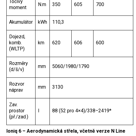
Točivý
N.m
350
605
700
moment
Akumulátor
kWh
110,3
Dojezd,
komb.
km
620
606
600
(WLTP)
Rozměry
mm
5060/1980/1790
(d/š/v)
Rozvor
mm
3130
náprav
Zav.
prostor
l
88 (52 pro 4×4)/338–2419*
(př./zad.)
Ioniq 6 – Aerodynamická střela, včetně verze N Line