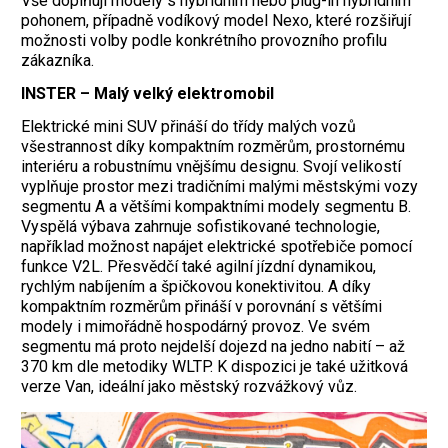
Vše doplňují modely s hybridním nebo plug-in hybridním
pohonem, případně vodíkový model Nexo, které rozšiřují
možnosti volby podle konkrétního provozního profilu
zákazníka.
INSTER – Malý velký elektromobil
Elektrické mini SUV přináší do třídy malých vozů
všestrannost díky kompaktním rozměrům, prostornému
interiéru a robustnímu vnějšímu designu. Svojí velikostí
vyplňuje prostor mezi tradičními malými městskými vozy
segmentu A a většími kompaktními modely segmentu B.
Vyspělá výbava zahrnuje sofistikované technologie,
například možnost napájet elektrické spotřebiče pomocí
funkce V2L. Přesvědčí také agilní jízdní dynamikou,
rychlým nabíjením a špičkovou konektivitou. A díky
kompaktním rozměrům přináší v porovnání s většími
modely i mimořádně hospodárný provoz. Ve svém
segmentu má proto nejdelší dojezd na jedno nabití – až
370 km dle metodiky WLTP. K dispozici je také užitková
verze Van, ideální jako městský rozvážkový vůz.