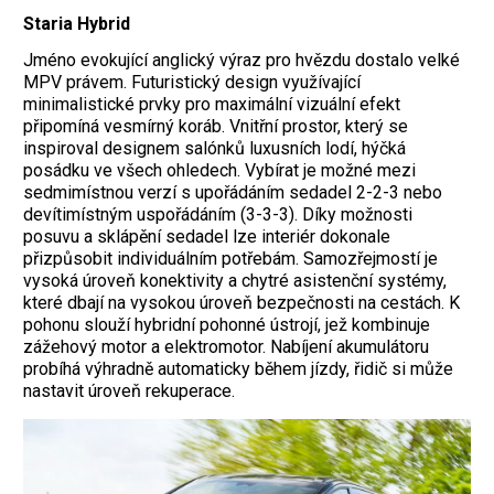
Staria Hybrid
Jméno evokující anglický výraz pro hvězdu dostalo velké
MPV právem. Futuristický design využívající
minimalistické prvky pro maximální vizuální efekt
připomíná vesmírný koráb. Vnitřní prostor, který se
inspiroval designem salónků luxusních lodí, hýčká
posádku ve všech ohledech. Vybírat je možné mezi
sedmimístnou verzí s upořádáním sedadel 2-2-3 nebo
devítimístným uspořádáním (3-3-3). Díky možnosti
posuvu a sklápění sedadel lze interiér dokonale
přizpůsobit individuálním potřebám. Samozřejmostí je
vysoká úroveň konektivity a chytré asistenční systémy,
které dbají na vysokou úroveň bezpečnosti na cestách. K
pohonu slouží hybridní pohonné ústrojí, jež kombinuje
zážehový motor a elektromotor. Nabíjení akumulátoru
probíhá výhradně automaticky během jízdy, řidič si může
nastavit úroveň rekuperace.