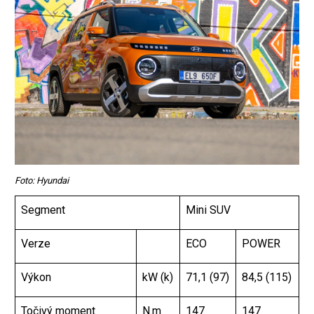
Foto: Hyundai
Segment
Mini SUV
Verze
ECO
POWER
Výkon
kW (k)
71,1 (97)
84,5 (115)
Točivý moment
N.m
147
147