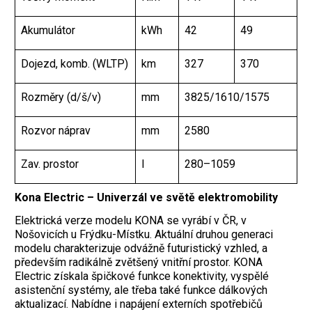
Akumulátor
kWh
42
49
Dojezd, komb. (WLTP)
km
327
370
Rozměry (d/š/v)
mm
3825/1610/1575
Rozvor náprav
mm
2580
Zav. prostor
l
280–1059
Kona Electric – Univerzál ve světě elektromobility
Elektrická verze modelu KONA se vyrábí v ČR, v
Nošovicích u Frýdku-Místku. Aktuální druhou generaci
modelu charakterizuje odvážně futuristický vzhled, a
především radikálně zvětšený vnitřní prostor. KONA
Electric získala špičkové funkce konektivity, vyspělé
asistenční systémy, ale třeba také funkce dálkových
aktualizací. Nabídne i napájení externích spotřebičů