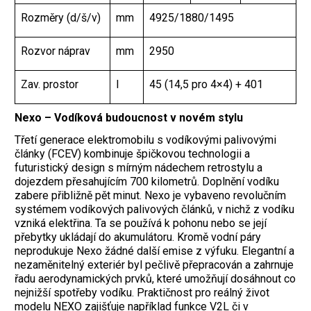
Rozměry (d/š/v)
mm
4925/1880/1495
Rozvor náprav
mm
2950
Zav. prostor
l
45 (14,5 pro 4×4) + 401
Nexo – Vodíková budoucnost v novém stylu
Třetí generace elektromobilu s vodíkovými palivovými
články (FCEV) kombinuje špičkovou technologii a
futuristický design s mírným nádechem retrostylu a
dojezdem přesahujícím 700 kilometrů. Doplnění vodíku
zabere přibližně pět minut. Nexo je vybaveno revolučním
systémem vodíkových palivových článků, v nichž z vodíku
vzniká elektřina. Ta se používá k pohonu nebo se její
přebytky ukládají do akumulátoru. Kromě vodní páry
neprodukuje Nexo žádné další emise z výfuku. Elegantní a
nezaměnitelný exteriér byl pečlivě přepracován a zahrnuje
řadu aerodynamických prvků, které umožňují dosáhnout co
nejnižší spotřeby vodíku. Praktičnost pro reálný život
modelu NEXO zajišťuje například funkce V2L či v