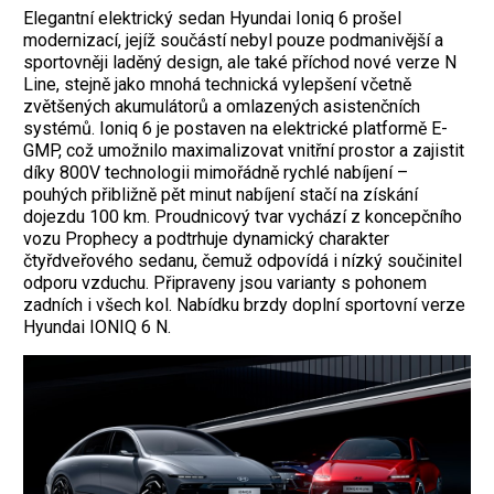
Elegantní elektrický sedan Hyundai Ioniq 6 prošel
modernizací, jejíž součástí nebyl pouze podmanivější a
sportovněji laděný design, ale také příchod nové verze N
Line, stejně jako mnohá technická vylepšení včetně
zvětšených akumulátorů a omlazených asistenčních
systémů. Ioniq 6 je postaven na elektrické platformě E-
GMP, což umožnilo maximalizovat vnitřní prostor a zajistit
díky 800V technologii mimořádně rychlé nabíjení –
pouhých přibližně pět minut nabíjení stačí na získání
dojezdu 100 km. Proudnicový tvar vychází z koncepčního
vozu Prophecy a podtrhuje dynamický charakter
čtyřdveřového sedanu, čemuž odpovídá i nízký součinitel
odporu vzduchu. Připraveny jsou varianty s pohonem
zadních i všech kol. Nabídku brzdy doplní sportovní verze
Hyundai IONIQ 6 N.