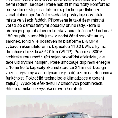
třemi řadami sedadel, které nabízí mimořádný komfort až
pro sedm cestujících. Interiér s plochou podlahou a
variabilním uspořádáním sedadel poskytuje dostatek
místa ve všech řadách. Připravena je také šestimístná
verze se samostatnými sedadly druhé řady, která je
přesnější popsat slovem křesla. Jsou otočná o 90 nebo až
180 stupňů a umožňují tak v zadní části vytvořit útulný
salonek. Ioniq 9 je postaven na platformě E-GMP a
vybaven akumulátorem s kapacitou 110,3 kWh, díky níž
dosahuje dojezdu až 620 km (WLTP). Pracuje s 800V
architekturou umožňující nejen prvotřídní efektivitu, ale
také ultrarychlé nabíjení, které umožňuje doplnění energie
z 10 na 80 % kapacity akumulátoru za 24 minut. Design
vozu je výrazný a ­aerodynamický, s důrazem na eleganci a
funkčnost. Pokročilé technologie klimatizace a topení
zajišťují vysokou efektivitu i v chladných podmínkách.
Silnou stránkou je vysoká úroveň komfortu.