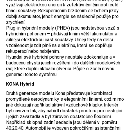
využívají elektrickou energii k zefektivnění činnosti celé
hnací soustavy. Rekuperačním brzděním se během jízdy
dobíjí akumulátor, jehož energie se následně použije pro
zrychlení.
Plug-in hybridní modely (PHEV) jsou nadstavbou vozů s
hybridním pohonem – přidávají k nim větší akumulátor a
silnější elektrickou část soustavy. Umějí tedy na delší
vzdálenost jezdit plně na elektřinu, která se doplňuje
rekuperací nebo nabíjením.
Hyundai své hybridní pohony neustále zdokonaluje a v
budoucnu chystá jejich rozšíření i do dalších modelových
řad, které doplní aktuální čtveřici. Půjde o zcela novou
generaci tohoto systému.
KONA Hybrid
Druhá generace modelu Kona představuje kombinaci
promyšlené ­aerodynamiky s elegantními liniemi, což mimo
jiné dokazují například aktivní vzduchové klapky. Interiér
byl navržen tak, aby nabídl dostatek prostoru pro cestující
i jejich zavazadla a byl zároveň dostatečně flexibilní.
Například sklopná zadní sedadla jsou dělená v poměru
40:20:40. Automobil je vybaven pokročilými asistenčními