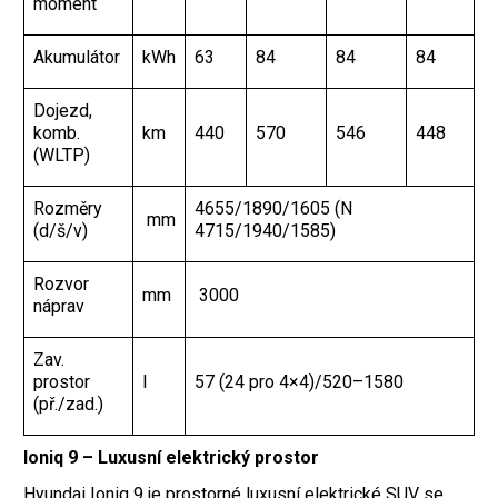
moment
Akumulátor
kWh
63
84
84
84
Dojezd,
komb.
km
440
570
546
448
(WLTP)
Rozměry
4655/1890/1605 (N
mm
(d/š/v)
4715/1940/1585)
Rozvor
mm
3000
náprav
Zav.
prostor
l
57 (24 pro 4×4)/520–1580
(př./zad.)
Ioniq 9 – Luxusní elektrický prostor
Hyundai Ioniq 9 je prostorné luxusní elektrické SUV se