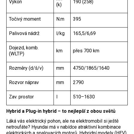
Výkon
190 (258)
(k)
Točivý moment
N.m
395
Palivová nádrž
l/kg
165,5/6,69
Dojezd, komb.
km
přes 700 km
(WLTP)
Rozměry (d/š/v)
mm
4750/1865/1640
Rozvor náprav
mm
2790
Zav. prostor
l
510–1630
Hybrid a Plug-in hybrid – to nejlepší z obou světů
Láká vás elektrický pohon, ale na elektromobil si ještě
netroufáte? Hyundai má v nabídce atraktivní kombinace
elektrických a spalovacích motorů. Hybridní modely (HEV)