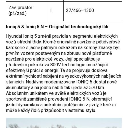
Zav. prostor
l
27/466–1300
(př./zad.)
Ioniq 5 & Ioniq 5 N – Originální technologický lídr
Hyundai Ioniq 5 změnil pravidla v segmentu elektrických
vozů střední třídy. Kromě originálně navržené pětidveřové
karoserie s jasně patrným odkazem na kořeny značky byl
prvním vozem postaveným na zbrusu nové platformě
navržené pro elektrické vozy. Její specialitou je
především ­pokroková 800V technologie umožňující
efektivnější práci s energií. Ta se projevuje doslova
extrémní rychlostí nabíjení na vysokovýkonných nabíjecích
stanicích. Nedávno modernizovaný IONIQ 5 dostal nové
akumulátory a na jedno nabití tak ujede až 570 km.
Absolutním unikátem ve světě elektrických vozů je
sportovně zaměřené provedení IONIQ 5 N, ohromující
jízdní dynamikou a unikátním potěšením z jízdy, které si
může každý řidič přizpůsobit vlastnímu stylu.