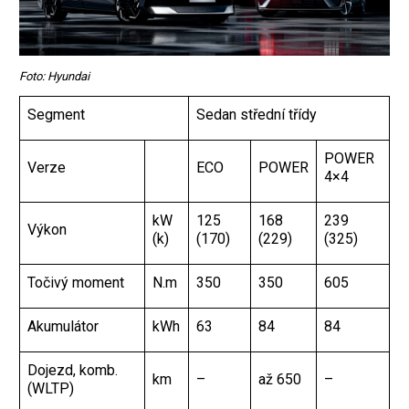
Foto: Hyundai
Segment
Sedan střední třídy
POWER
Verze
ECO
POWER
4×4
kW
125
168
239
Výkon
(k)
(170)
(229)
(325)
Točivý moment
N.m
350
350
605
Akumulátor
kWh
63
84
84
Dojezd, komb.
km
–
až 650
–
(WLTP)