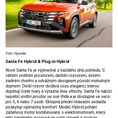
Foto: Hyundai
Santa Fe Hybrid & Plug-in Hybrid
Nové Santa Fe je výjimečné z každého úhlu pohledu. S
větším vnitřním prostorem, delším rozvorem, širšími
zadními dveřmi a odvážným designem působí mohutným
dojmem. Delší rozvor dodává vozu eleganci, kterou
doplňují čisté tvary a výrazná linie střechy. Santa Fe nabízí
největší vnitřní prostor ve své třídě a je dostupné ve verzi
pro 5, 6 nebo 7 osob. Sklopná přední relaxační sedadla
poskytují výjimečný komfort. Model Hybrid pohání
zážehový motor kombinovaný s elektromotorem, který
jeho parametry posouvá na vyšší úroveň a zvyšuje