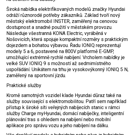
Široká nabídka elektrifikovaných modelů značky Hyundai
odráží různorodé potřeby zákazníků. Základ tvoří nový
městský elektromobil INSTER, zaměřený na cenovou
dostupnost a snadné použití v městském provozu.
Následuje všestranná KONA Electric, vyráběná v
Nošovicích, která spojuje kompaktní rozměry s praktickým
dojezdem a ­bohatou výbavou. Řadu IONIQ reprezentují
modely 5 a 6, postavené na 800V platformě E-GMP,
umožňující extrémně rychlé nabíjení. Vrcholem nabídky je
velké SUV IONIQ 9 s možností až sedmimístného
uspořádání. Unikátem na trhu je vysokovýkonný IONIQ 5 N,
zaměřený na sportovní jízdu.
Praktické služby
Kromě samotných vozidel klade Hyundai důraz také na
služby související s elektromobilitou. Patří sem například
přístup k ­široké síti veřejných nabíjecích stanic v rámci
služby Charge myHyundai, domácí nabíječky, inteligentní
plánování tras s ohledem na nabíjení nebo mobilní
aplikace pro správu vozu a jeho nabíjení na dálku.