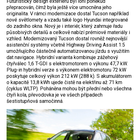
Futuristický design exteriéru byl loni poněkud
přepracován, čímž byla ještě více umocněna jeho
originalita. V rámci modernizace dostal­ ­Tucson například
nové světlomety a vzadu také logo Hyundai integrované
do zadního okna. Nový je i interiér, který zahrnuje řadu
působivých detailů a celkově nabízí prémiové materiály i
vzhled. Modernizovaný Tucson dostal rovněž nejnovější
asistenční systémy včetně Highway Driving Assist 1.5
umožňujícího částečně automatizovanou jízdu s využitím
dat navigace. Hybridní varianta kombinuje zážehový
čtyřválec 1,6 T-GDI s elektromotorem o výkonu 47,7 kW.
Plug-in hybridní verze s výkonem elektromotoru 72 kW
poskytuje celkový výkon 212 kW (288 k). S akumulátorem
o kapacitě 13,8 kWh ujede čistě na elektřinu až 71 km
(cyklus WLTP). Poháněna mohou být přední nebo všechna
čtyři kola, převodovka je ve všech případech
šestistupňová samočinná.