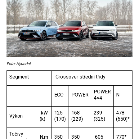
Foto: Hyundai
Segment
Crossover střední třídy
POWER
ECO
POWER
N
4×4
kW
125
168
239
478
Výkon
(k)
(170)
(229)
(325)
(650)*
Točivý
N.m
350
350
605
770*