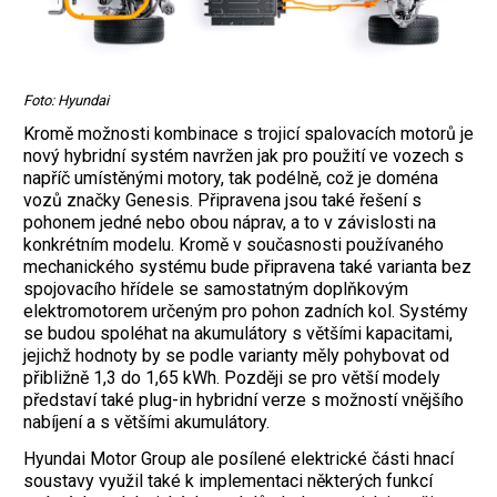
Foto: Hyundai
Kromě možnosti kombinace s trojicí spalovacích motorů je
nový hybridní systém navržen jak pro použití ve vozech s
napříč umístěnými motory, tak podélně, což je doména
vozů značky Genesis. Připravena jsou také řešení s
pohonem jedné nebo obou náprav, a to v závislosti na
konkrétním modelu. Kromě v současnosti používaného
mechanického systému bude připravena také varianta bez
spojovacího hřídele se samostatným doplňkovým
elektromotorem určeným pro pohon zadních kol. Systémy
se budou spoléhat na akumulátory s většími kapacitami,
jejichž hodnoty by se podle varianty měly pohybovat od
přibližně 1,3 do 1,65 kWh. Později se pro větší modely
představí také plug-in hybridní verze s možností vnějšího
nabíjení a s většími akumulátory.
Hyundai Motor Group ale posílené elektrické části hnací
soustavy využil také k implementaci některých funkcí