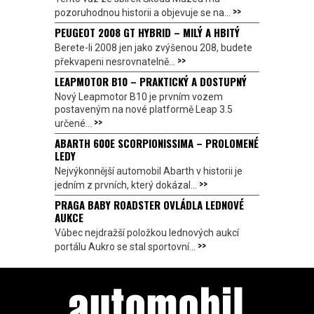
>>
pozoruhodnou historii a objevuje se na...
PEUGEOT 2008 GT HYBRID – MILÝ A HBITÝ
Berete-li 2008 jen jako zvýšenou 208, budete
>>
překvapeni nesrovnatelně...
LEAPMOTOR B10 – PRAKTICKÝ A DOSTUPNÝ
Nový Leapmotor B10 je prvním vozem
postaveným na nové platformě Leap 3.5
>>
určené...
ABARTH 600E SCORPIONISSIMA – PROLOMENÉ
LEDY
Nejvýkonnější automobil Abarth v historii je
>>
jedním z prvních, který dokázal...
PRAGA BABY ROADSTER OVLÁDLA LEDNOVÉ
AUKCE
Vůbec nejdražší položkou lednových aukcí
>>
portálu Aukro se stal sportovní...