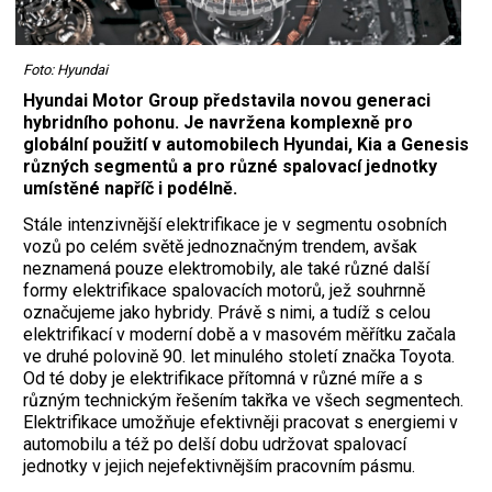
Foto: Hyundai
Hyundai Motor Group představila novou generaci
hybridního pohonu. Je navržena komplexně pro
globální použití v automobilech Hyundai, Kia a Genesis
různých segmentů a pro různé spalovací jednotky
umístěné napříč i podélně.
Stále intenzivnější elektrifikace je v segmentu osobních
vozů po celém světě jednoznačným trendem, avšak
neznamená pouze elektromobily, ale také různé další
formy elektrifikace spalovacích motorů, jež souhrnně
označujeme jako hybridy. Právě s nimi, a tudíž s celou
elektrifikací v moderní době a v masovém měřítku začala
ve druhé polovině 90. let minulého století značka Toyota.
Od té doby je elektrifikace přítomná v různé míře a s
různým technickým řešením takřka ve všech segmentech.
Elektrifikace umožňuje efektivněji pracovat s energiemi v
automobilu a též po delší dobu udržovat spalovací
jednotky v jejich nejefektivnějším pracovním pásmu.