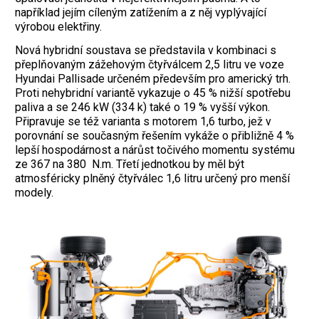
například jejím cíleným zatížením a z něj vyplývající
výrobou elektřiny.
Nová hybridní soustava se představila v kombinaci s
přeplňovaným zážehovým čtyřválcem 2,5 litru ve voze
Hyundai Pallisade určeném především pro americký trh.
Proti nehybridní variantě vykazuje o 45 % nižší spotřebu
paliva a se 246 kW (334 k) také o 19 % vyšší výkon.
Připravuje se též varianta s motorem 1,6 turbo, jež v
porovnání se současným řešením vykáže o přibližně 4 %
lepší hospodárnost a nárůst ­točivého momentu systému
ze 367 na 380 N.m. Třetí jednotkou by měl být
atmosféricky plněný čtyřválec 1,6 litru určený pro menší
modely.