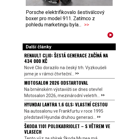
Porsche elektrifikovalo šestiválcový
boxer pro model 911. Zatímco z
pohledu marketingu byla...
>>
Další články
RENAULT CLIO: ŠESTÁ GENERACE ZAČÍNÁ NA
434 000 KČ
Nové Clio dorazilo na český trh. Vyzkoušeli
>>
jsme je v rámci čtvrteční...
MOTOSALON 2026 ODSTARTOVAL
Na brněnském výstavišti se dnes otevřel
>>
Motosalon 2026, mezinárodní veletrh...
HYUNDAI LANTRA 1.6 GLS: VLASTNÍ CESTOU
Na autosalonu ve Frankfurtu v roce 1995
>>
představil Hyundai druhou generaci...
ŠKODA 1101 POLOKABRIOLET – S VĚTREM VE
VLASECH
Tento vůz ze sbírek Škoda Muzea má