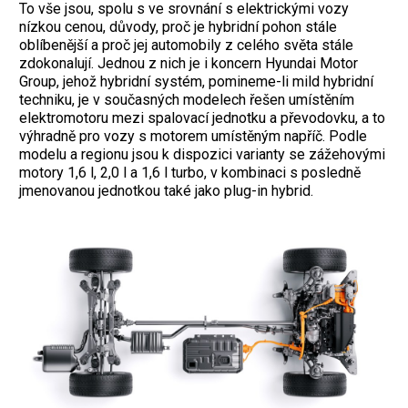
To vše jsou, spolu s ve srovnání s elektrickými vozy
nízkou cenou, důvody, proč je hybridní pohon stále
oblíbenější a proč jej automobily z celého světa stále
zdokonalují. Jednou z nich je i koncern Hyundai Motor
Group, jehož hybridní systém, ­pomineme-li mild hybridní
techniku, je v současných modelech řešen umístěním
elektromotoru mezi spalovací jednotku a převodovku, a to
výhradně pro vozy s motorem umístěným napříč. Podle
modelu a regionu jsou k dispozici varianty se zážehovými
motory 1,6 l, 2,0 l a 1,6 l turbo, v kombinaci s posledně
jmenovanou jednotkou také jako plug-in hybrid.