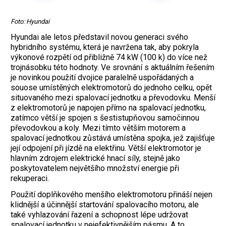
Foto: Hyundai
Hyundai ale letos představil novou generaci svého
hybridního systému, která je navržena tak, aby pokryla
výkonové rozpětí od přibližně 74 kW (100 k) do více než
trojnásobku této hodnoty. Ve srovnání s aktuálním řešením
je novinkou použití dvojice paralelně uspořádaných a
souose umístěných elektromotorů do jednoho celku, opět
situovaného mezi spalovací jednotku a převodovku. Menší
z elektromotorů je napojen přímo na spalovací jednotku,
zatímco větší je spojen s šestistupňovou samočinnou
převodovkou a koly. Mezi tímto větším motorem a
spalovací jednotkou zůstává umístěna spojka, jež zajišťuje
její odpojení při jízdě na elektřinu. Větší elektromotor je
hlavním zdrojem elektrické hnací síly, stejně jako
poskytovatelem největšího množství energie při
rekuperaci.
Použití doplňkového menšího elektromotoru přináší nejen
klidnější a účinnější startování spalovacího motoru, ale
také vyhlazování řazení a schopnost lépe udržovat
spalovací jednotku v nejefektivnějším pásmu. A to