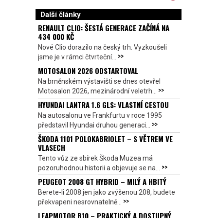
Další články
RENAULT CLIO: ŠESTÁ GENERACE ZAČÍNÁ NA
434 000 KČ
Nové Clio dorazilo na český trh. Vyzkoušeli
>>
jsme je v rámci čtvrteční...
MOTOSALON 2026 ODSTARTOVAL
Na brněnském výstavišti se dnes otevřel
>>
Motosalon 2026, mezinárodní veletrh...
HYUNDAI LANTRA 1.6 GLS: VLASTNÍ CESTOU
Na autosalonu ve Frankfurtu v roce 1995
>>
představil Hyundai druhou generaci...
ŠKODA 1101 POLOKABRIOLET – S VĚTREM VE
VLASECH
Tento vůz ze sbírek Škoda Muzea má
>>
pozoruhodnou historii a objevuje se na...
PEUGEOT 2008 GT HYBRID – MILÝ A HBITÝ
Berete-li 2008 jen jako zvýšenou 208, budete
>>
překvapeni nesrovnatelně...
LEAPMOTOR B10 – PRAKTICKÝ A DOSTUPNÝ