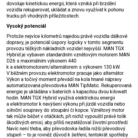
dovoluje kinetickou energii, která vzniká při brzdění
vozidla rekuperovat, ukládat a znovu využívat k pohonu
trucku při vhodných příležitostech.
Vysoký potenciál
Protože nejvíce kilometrů najedou právě vozidla dálkové
dopravy, je potenciál úspory logicky v tomto segmentu
provozu těžkých nákladních vozidel nejvyšší. MAN TGX
Hybrid je vybaven standardním vznětovým motorem MAN
D26 s maximálním výkonem 440
k a elektromotorem/alternátorem s výkonem 130 kW.
V běžném provozu elektromotor pracuje jako alternátor.
Výkon a točivý moment převádí na kola hnané nápravy
automatizovaná převodovka MAN TipMatic. Rekuperovaná
energie je ukládána v bateriích s kapacitou dvou kilowatt
hodin. MAN TGX Hybrid využívá elektrickou energii
a elektromotor k navýšení výkonu při jízdě vozidla nebo
silniční soupravy do stoupání či kopce. Vznětový motor
tak může běžet v otáčkách, při nichž vypouští právě tolik
škodlivých emisí, aby příliš nezatěžoval životní prostředí.
Navíc není třeba, aby převodovka řadila nižší převodový
stupeň – to je rovněž důvod k šetření, tentokrát spotřeby