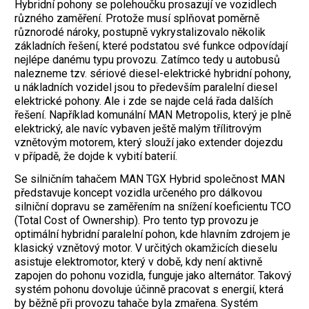
Hybridní pohony se polehoučku prosazují ve vozidlech
různého zaměření. Protože musí splňovat poměrně
různorodé nároky, postupně vykrystalizovalo několik
základních řešení, které podstatou své funkce odpovídají
nejlépe danému typu provozu. Zatímco tedy u autobusů
nalezneme tzv. sériové diesel-elektrické hybridní pohony,
u nákladních vozidel jsou to především paralelní diesel
elektrické pohony. Ale i zde se najde celá řada dalších
řešení. Například komunální MAN Metropolis, který je plně
elektrický, ale navíc vybaven ještě malým třílitrovým
vznětovým motorem, který slouží jako extender dojezdu
v případě, že dojde k vybití baterií.
Se silničním tahačem MAN TGX Hybrid společnost MAN
představuje koncept vozidla určeného pro dálkovou
silniční dopravu se zaměřením na snížení koeficientu TCO
(Total Cost of Ownership). Pro tento typ provozu je
optimální hybridní paralelní pohon, kde hlavním zdrojem je
klasický vznětový motor. V určitých okamžicích dieselu
asistuje elektromotor, který v době, kdy není aktivně
zapojen do pohonu vozidla, funguje jako alternátor. Takový
systém pohonu dovoluje účinně pracovat s energií, která
by běžně při provozu tahače byla zmařena. Systém