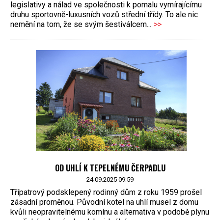
legislativy a nálad ve společnosti k pomalu vymírajícímu
druhu sportovně-luxusních vozů střední třídy. To ale nic
nemění na tom, že se svým šestiválcem...
>>
OD UHLÍ K TEPELNÉMU ČERPADLU
24.09.2025 09:59
Třípatrový podsklepený rodinný dům z roku 1959 prošel
zásadní proměnou. Původní kotel na uhlí musel z domu
kvůli neopravitelnému komínu a alternativa v podobě plynu