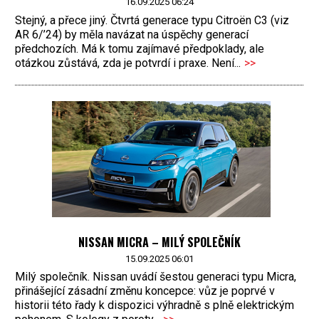
16.09.2025 06:24
Stejný, a přece jiný. Čtvrtá generace typu Citroën C3 (viz
AR 6/’24) by měla navázat na úspěchy generací
předchozích. Má k tomu zajímavé předpoklady, ale
otázkou zůstává, zda je potvrdí i praxe. Není...
>>
NISSAN MICRA – MILÝ SPOLEČNÍK
15.09.2025 06:01
Milý společník. Nissan uvádí šestou generaci typu Micra,
přinášející zásadní změnu koncepce: vůz je poprvé v
historii této řady k dispozici výhradně s plně elektrickým