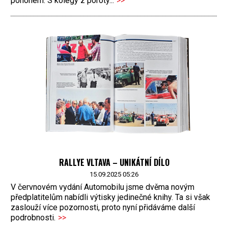
pohonem. S kolegy z poroty...
>>
RALLYE VLTAVA – UNIKÁTNÍ DÍLO
15.09.2025 05:26
V červnovém vydání Automobilu jsme dvěma novým
předplatitelům nabídli výtisky jedinečné knihy. Ta si však
zaslouží více pozornosti, proto nyní přidáváme další
podrobnosti.
>>