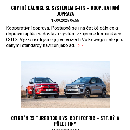
CHYTRÉ DÁLNICE SE SYSTÉMEM C-ITS – KOOPERATIVNÍ
DOPRAVA
17.09.2025 06:56
Kooperativní doprava. Postupně se i na české dálnice a
dopravní aplikace dostává systém vzájemné komunikace
C-ITS. Vyzkoušeli jsme jej ve vozech Volkswagen, ale je s
danými standardy navržen jako ad...
>>
CITROËN C3 TURBO 100 K VS. C3 ELECTRIC – STEJNÝ, A
PŘECE JINÝ