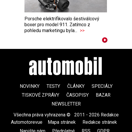
Porsche elektrifikovalo šestiválcový
boxer pro model 911. Zatímco z
pohledu marketingu byla...
>>
NOVINKY
TESTY
ČLÁNKY
SPECIÁLY
TISKOVÉ ZPRÁVY
ČASOPISY
BAZAR
NEWSLETTER
Všechna práva vyhrazena ©
|
2011 - 2026 Redakce
Automotorevue
|
Mapa stránek
|
Redakce stránek
|
Napište nám
|
Předplatné
|
RSS
|
GDPR
|