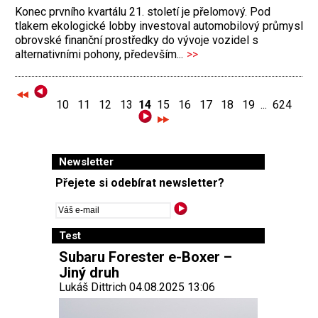
Konec prvního kvartálu 21. století je přelomový. Pod
tlakem ekologické lobby investoval automobilový průmysl
obrovské finanční prostředky do vývoje vozidel s
alternativními pohony, především...
>>
10
11
12
13
14
15
16
17
18
19
...
624
Newsletter
Přejete si odebírat newsletter?
Test
Subaru Forester e-Boxer –
Jiný druh
Lukáš Dittrich 04.08.2025 13:06