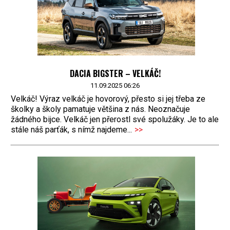
DACIA BIGSTER – VELKÁČ!
11.09.2025 06:26
Velkáč! Výraz velkáč je hovorový, přesto si jej třeba ze
školky a školy pamatuje většina z nás. Neoznačuje
žádného bijce. Velkáč jen přerostl své spolužáky. Je to ale
stále náš parťák, s nímž najdeme...
>>