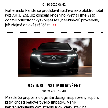
01.10.2025 06:42
Fiat Grande Panda se představil nejdříve jako elektromobil
(viz AR 3/’25). Již koncem letošního května jsme však
dostali příležitost vyzkoušet též „benzínové“ provedení,
jež zřejmě osloví širší část...
>>
MAZDA 6E – VSTUP DO NOVÉ ÉRY
30.09.2025 14:48
Mazda 6e propojila elegantní design inspirovaný kupé s
praktičností pětidveřového liftbacku. Vznikl
nepřehlédnutelný vůz střední třídy, který staví na