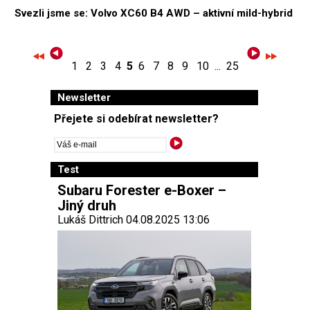
Svezli jsme se: Volvo XC60 B4 AWD – aktivní mild-hybrid
1
2
3
4
5
6
7
8
9
10
...
25
Newsletter
Přejete si odebírat newsletter?
Test
Subaru Forester e-Boxer –
Jiný druh
Lukáš Dittrich 04.08.2025 13:06