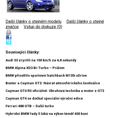
Další články o stejném modelu
|
Další články o stejné
značce
|
Vstup do diskuze (0)
Související články:
Audi S3 zrychlí na 100 km/h za 4,8 sekundy
BMW Alpina XD3 Bi-Turbo – Průlom
BMW přiostřilo sportovní hatchback M135i xDrive
Boxter a Cayman GTS: Návrat atmosférického šestiválce
Cayman GT4 RS oficiálně: Okruhová technika a motor z GT3
Cayman GT4 se dočkal speciální výroční edice
Ferrari 488 GTB – Další turbo
Hybridní BMW řady 5 láká na výkon téměř 400 koní