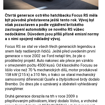
Čtvrtá generace ostrého hatchbacku Focus RS měla
být původně představena ještě tento rok. Vývoj byl
však pozastaven a podle vyjádření britského
zastoupení automobilky se nového RS vůbec
nedočkáme. Důvodem jsou příliš přísné emisní normy
a s nimi spojený nákladný vývoj.
Focus RS se stal ve všech třech generacích legendou a
snem řady nadšených řidičů. Ještě před uvedením první
generace v roce 2002 se Ford netajil tím, že jde o
prodělečný projekt. Auto nakonec ale přece jen vzniklo
v omezeném počtu 4500 kusů. Od klasického Focusu se
lišilo více než 70 % mechanických dílů, motor produkoval
158 kW (215 k) a 310 Nm, o trakci se staral mechanický
samosvorný diferenciál Quiafe a čtyřpístkové brdy dodalo
Brembo. Do dnes jde o uznávaný a sběrateli vyhledávaný
youngtimer.
Druhá generace dorazila na trh v roce 2009 s
přeplňovaným pětiválcem, který dodalo Volvo, a vrcholné