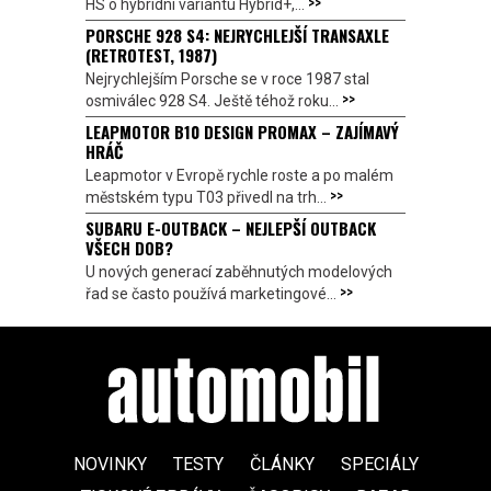
>>
HS o hybridní variantu Hybrid+,...
PORSCHE 928 S4: NEJRYCHLEJŠÍ TRANSAXLE
(RETROTEST, 1987)
Nejrychlejším Porsche se v roce 1987 stal
>>
osmiválec 928 S4. Ještě téhož roku...
LEAPMOTOR B10 DESIGN PROMAX – ZAJÍMAVÝ
HRÁČ
Leapmotor v Evropě rychle roste a po malém
>>
městském typu T03 přivedl na trh...
SUBARU E-OUTBACK – NEJLEPŠÍ OUTBACK
VŠECH DOB?
U nových generací zaběhnutých modelových
>>
řad se často používá marketingové...
NOVINKY
TESTY
ČLÁNKY
SPECIÁLY