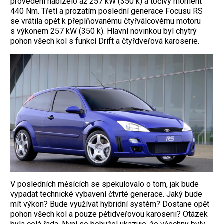
provedení nabízelo až 257 kW (350 k) a točivý moment
440 Nm. Třetí a prozatím poslední generace Focusu RS
se vrátila opět k přeplňovanému čtyřválcovému motoru
s výkonem 257 kW (350 k). Hlavní novinkou byl chytrý
pohon všech kol s funkcí Drift a čtyřdveřová karoserie.
V posledních měsících se spekulovalo o tom, jak bude
vypadat technické vybavení čtvrté generace. Jaký bude
mít výkon? Bude využívat hybridní systém? Dostane opět
pohon všech kol a pouze pětidveřovou karoserii? Otázek