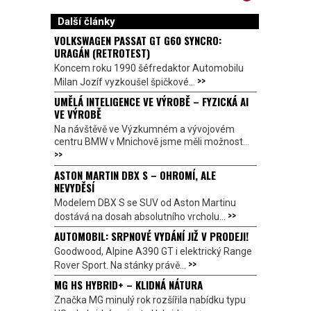
Další články
VOLKSWAGEN PASSAT GT G60 SYNCRO:
URAGÁN (RETROTEST)
Koncem roku 1990 šéfredaktor Automobilu
>>
Milan Jozíf vyzkoušel špičkové...
UMĚLÁ INTELIGENCE VE VÝROBĚ – FYZICKÁ AI
VE VÝROBĚ
Na návštěvě ve Výzkumném a vývojovém
centru BMW v Mnichově jsme měli možnost...
>>
ASTON MARTIN DBX S – OHROMÍ, ALE
NEVYDĚSÍ
Modelem DBX S se SUV od Aston Martinu
>>
dostává na dosah absolutního vrcholu...
AUTOMOBIL: SRPNOVÉ VYDÁNÍ JIŽ V PRODEJI!
Goodwood, Alpine A390 GT i elektrický Range
>>
Rover Sport. Na stánky právě...
MG HS HYBRID+ – KLIDNÁ NÁTURA
Značka MG minulý rok rozšířila nabídku typu