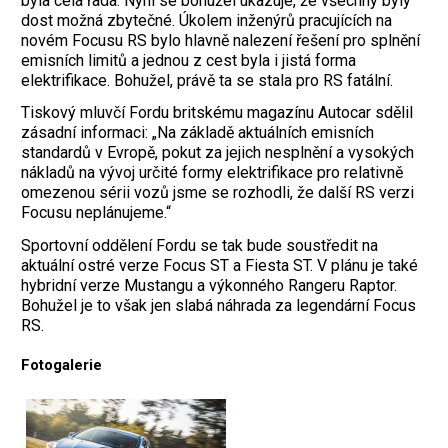
byla celá řada. Nyní se bohužel ukazuje, že všechny byly
dost možná zbytečné. Úkolem inženýrů pracujících na
novém Focusu RS bylo hlavně nalezení řešení pro splnění
emisních limitů a jednou z cest byla i jistá forma
elektrifikace. Bohužel, právě ta se stala pro RS fatální.
Tiskový mluvčí Fordu britskému magazínu Autocar sdělil
zásadní informaci: „Na základě aktuálních emisních
standardů v Evropě, pokut za jejich nesplnění a vysokých
nákladů na vývoj určité formy elektrifikace pro relativně
omezenou sérii vozů jsme se rozhodli, že další RS verzi
Focusu neplánujeme.“
Sportovní oddělení Fordu se tak bude soustředit na
aktuální ostré verze Focus ST a Fiesta ST. V plánu je také
hybridní verze Mustangu a výkonného Rangeru Raptor.
Bohužel je to však jen slabá náhrada za legendární Focus
RS.
Fotogalerie