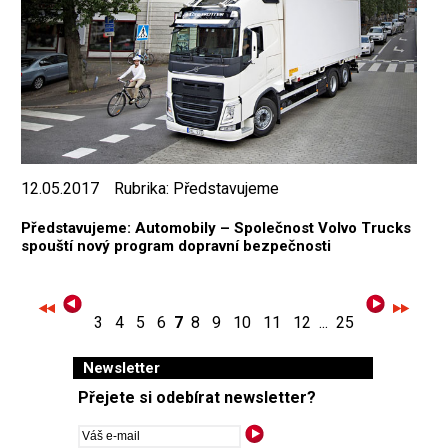
12.05.2017
Rubrika:
Představujeme
Představujeme: Automobily – Společnost Volvo Trucks
spouští nový program dopravní bezpečnosti
3
4
5
6
7
8
9
10
11
12
...
25
Newsletter
Přejete si odebírat newsletter?