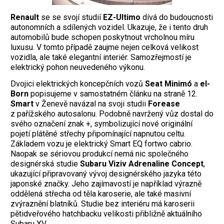
Renault
se se svojí studií
EZ-Ultimo
dívá do budoucnosti
autonomních a sdílených vozidel. Ukazuje, že i tento druh
automobilů bude schopen poskytnout vrcholnou míru
luxusu. V tomto případě zaujme nejen celková velikost
vozidla, ale také elegantní interiér. Samozřejmostí je
elektrický pohon neuvedeného výkonu.
Dvojici elektrických koncepčních vozů
Seat Minimó
a
el-
Born
popisujeme v samostatném článku na straně 12.
Smart
v Ženevě navázal na svoji studii
Forease
z pařížského autosalonu. Podobně navržený vůz dostal do
svého označení znak +, symbolizující nové originální
pojetí plátěné střechy připomínající napnutou celtu.
Základem vozu je elektrický Smart EQ fortwo cabrio.
Naopak se sériovou produkcí nemá nic společného
designérská studie
Subaru Viziv Adrenaline Concept
,
ukazující připravovaný vývoj designérského jazyka této
japonské značky. Jeho zajímavostí je například výrazně
oddělená střecha od těla karoserie, ale také masivní
zvýraznění blatníků. Studie bez interiéru má karoserii
pětidveřového hatchbacku velikosti přibližně aktuálního
Subaru XV.