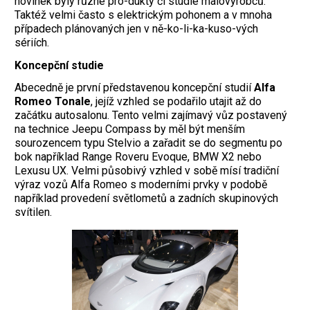
novinek byly různé pro-dukty či studie malovýrobců.
Taktéž velmi často s elektrickým pohonem a v mnoha
případech plánovaných jen v ně-ko-li-ka-kuso-vých
sériích.
Koncepční studie
Abecedně je první představenou koncepční studií
Alfa
Romeo Tonale
, jejíž vzhled se podařilo utajit až do
začátku autosalonu. Tento velmi zajímavý vůz postavený
na technice Jeepu Compass by měl být menším
sourozencem typu Stelvio a zařadit se do segmentu po
bok například Range Roveru Evoque, BMW X2 nebo
Lexusu UX. Velmi působivý vzhled v sobě mísí tradiční
výraz vozů Alfa Romeo s moderními prvky v podobě
například provedení světlometů a zadních skupinových
svítilen.