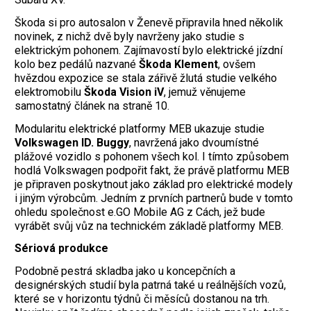
Škoda si pro autosalon v Ženevě připravila hned několik
novinek, z nichž dvě byly navrženy jako studie s
elektrickým pohonem. Zajímavostí bylo elektrické jízdní
kolo bez pedálů nazvané
Škoda Klement
, ovšem
hvězdou expozice se stala zářivě žlutá studie velkého
elektromobilu
Škoda Vision iV
, jemuž věnujeme
samostatný článek na straně 10.
Modularitu elektrické platformy MEB ukazuje studie
Volkswagen ID. Buggy
, navržená jako dvoumístné
plážové vozidlo s pohonem všech kol. I tímto způsobem
hodlá Volkswagen podpořit fakt, že právě platformu MEB
je připraven poskytnout jako základ pro elektrické modely
i jiným výrobcům. Jedním z prvních partnerů bude v tomto
ohledu společnost e.GO Mobile AG z Cách, jež bude
vyrábět svůj vůz na technickém základě platformy MEB.
Sériová produkce
Podobně pestrá skladba jako u koncepčních a
designérských studií byla patrná také u reálnějších vozů,
které se v horizontu týdnů či měsíců dostanou na trh.