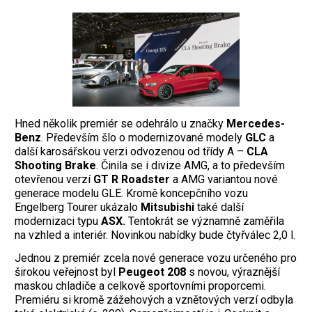
Hned několik premiér se odehrálo u značky
Mercedes-
Benz
. Především šlo o modernizované modely
GLC
a
další karosářskou verzi odvozenou od třídy A –
CLA
Shooting Brake
. Činila se i divize AMG, a to především
otevřenou verzí
GT R Roadster
a AMG variantou nové
generace modelu GLE. Kromě koncepčního vozu
Engelberg Tourer ukázalo
Mitsubishi
také další
modernizaci typu
ASX.
Tentokrát se významně zaměřila
na vzhled a interiér. Novinkou nabídky bude čtyřválec 2,0 l.
Jednou z premiér zcela nové generace vozu určeného pro
širokou veřejnost byl
Peugeot 208
s novou, výraznější
maskou chladiče a celkově sportovními proporcemi.
Premiéru si kromě zážehových a vznětových verzí odbyla