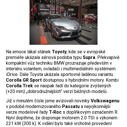
Na emoce lákal stánek
Toyoty
, kde se v evropské
premiéře ukázala sériová podoba typu
Supra
. Překvapivě
kompaktní vůz techniku BMW prozrazuje především v
interiéru volantem, ovladači i multimediálním systémem
iDrive. Dále Toyota ukázala sportovně laděnou variantu
Corolla GR Sport
dostupnou s hybridními motory. Kombi
Corolla Trek
se naopak řadí do kategorie zvýšených
(+20 mm) „dobrodružnějších“ verzí běžných modelů.
Již v minulém čísle jsme avizovali novinky
Volkswagenu
v podobě modernizovaného
Passatu
a nejvýkonnější
verze modelové řady
T-Roc
s doplňkovým označením R.
Nyní doplňme, že disponuje motorem 2.0 TSI s výkonem
221 kW (300 k). K vidění bylo také vrcholné provedení