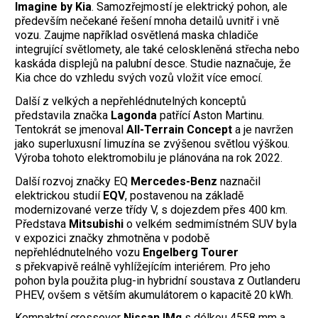
Imagine by Kia
. Samozřejmostí je elektrický pohon, ale
především nečekané řešení mnoha detailů uvnitř i vně
vozu. Zaujme například osvětlená maska chladiče
integrující světlomety, ale také celoskleněná střecha nebo
kaskáda displejů na palubní desce. Studie naznačuje, že
Kia chce do vzhledu svých vozů vložit více emocí.
Další z velkých a nepřehlédnutelných konceptů
představila značka
Lagonda
patřící Aston Martinu.
Tentokrát se jmenoval
All-Terrain Concept
a je navržen
jako superluxusní limuzína se zvýšenou světlou výškou.
Výroba tohoto elektromobilu je plánována na rok 2022.
Další rozvoj značky EQ
Mercedes-Benz
naznačil
elektrickou studií
EQV
, postavenou na základě
modernizované verze třídy V, s dojezdem přes 400 km.
Představa
Mitsubishi
o velkém sedmimístném SUV byla
v expozici značky zhmotněna v podobě
nepřehlédnutelného vozu
Engelberg Tourer
s překvapivě reálně vyhlížejícím interiérem. Pro jeho
pohon byla použita plug-in hybridní soustava z Outlanderu
PHEV, ovšem s větším akumulátorem o kapacitě 20 kWh.
Kompaktní crossover
Nissan IMq
s délkou 4558 mm a