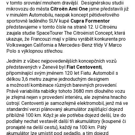
v tomto srovnání mnohem dravější. Designérskou studii
mikrovozu do města
Citroën Ami One
jsme představili již
v minulém Automobilu, naopak koncept pětidveřového
sportovně laděného SUV kupé
Cupra Formentor
představujeme v tomto čísle na straně 12. U Citroënu
zaujala studie SpaceTourer The Citroënist Concept, která
ukazuje, že Francouzi mají v plánu vyrábět konkurenta pro
Volkswagen California a Mercedes-Benz třídy V Marco
Polo s výklopnou střechou.
Jedním z vůbec nejpovedenějších koncepčních vozů
představených v Ženevě byl
Fiat Centoventi
,
připomínající svým jménem 120 let Fiatu. Automobil s
délkou 3,6 metru zaujme jednoduchým designem
a možností kombinace různých barevných provedení.
Právě variabilita nabídky tohoto 3680 mm dlouhého vozu
je zřejmá nejen v provedení interiéru, ale zejména hnacího
ústrojí. Centoventi je samozřejmě elektromobil, jenž má ve
standardní verzi plánovaný akumulátor zajišťující dojezd
přibližně 100 km. Když je ale potřeba dojezd delší, lze do
podlahy nechat vestavět další tři akumulátory (koupené či
pronajaté na delší cestu), každý na 100 km. Pátý
akumulátor lze umístit pod sedadlo, a tím dojezd