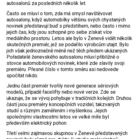
autosalonů za posledních několik let.
Často se mluví o tom, zda má smysl navštěvovat
autosalony, když automobilky většinu svých chystaných
novinek představují buď s předstihem, nebo často i mimo
jejich čas, kdy jsou schopné pro sebe získat více
mediálního prostoru. Letos ale bylo v Ženevě vidět několik
skutečných premiér, jež se podařilo výrobcům utajit. Bylo
jich však jednoznačně méně než těch předem ukázaných.
Pořadatelé ženevského autosalonu mluví přibližně o
stovce automobilových novinek, které zde slavily svoji
premiéru. Přesné číslo v tomto směru asi nedovede
spočítat nikdo.
Jednu část premiér tvořily nové generace sériových
modelů, případě facelifty nebo nové verze. Zde se
ukazuje, že se vývoj pohybuje v tradičních kolejích. Druhou
částí jsou premiéry koncepčních vozidel, takzvaných
studií s různým zaměřením i myšlenkou. Jejich
společnými vlastnostmi letos ve velké míře byl
především elektrický pohon.
Třetí velmi zajímavou skupinou v Ženevě představených