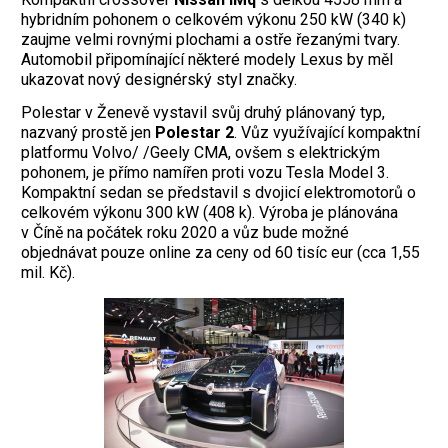
hybridním pohonem o celkovém výkonu 250 kW (340 k)
zaujme velmi rovnými plochami a ostře řezanými tvary.
Automobil připomínající některé modely Lexus by měl
ukazovat nový designérský styl značky.
Polestar v Ženevě vystavil svůj druhý plánovaný typ,
nazvaný prostě jen
Polestar 2
. Vůz využívající kompaktní
platformu Volvo/ /Geely CMA, ovšem s elektrickým
pohonem, je přímo namířen proti vozu Tesla Model 3.
Kompaktní sedan se představil s dvojicí elektromotorů o
celkovém výkonu 300 kW (408 k). Výroba je plánována
v Číně na počátek roku 2020 a vůz bude možné
objednávat pouze online za ceny od 60 tisíc eur (cca 1,55
mil. Kč).