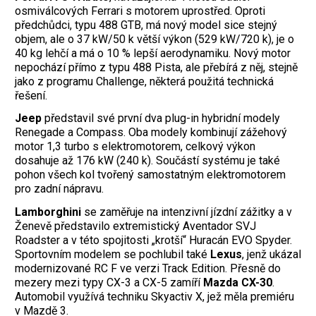
osmiválcových Ferrari s motorem uprostřed. Oproti
předchůdci, typu 488 GTB, má nový model sice stejný
objem, ale o 37 kW/50 k větší výkon (529 kW/720 k), je o
40 kg lehčí a má o 10 % lepší aerodynamiku. Nový motor
nepochází přímo z typu 488 Pista, ale přebírá z něj, stejně
jako z programu Challenge, některá použitá technická
řešení.
Jeep
představil své první dva plug-in hybridní modely
Renegade a Compass. Oba modely kombinují zážehový
motor 1,3 turbo s elektromotorem, celkový výkon
dosahuje až 176 kW (240 k). Součástí systému je také
pohon všech kol tvořený samostatným elektromotorem
pro zadní nápravu.
Lamborghini
se zaměřuje na intenzivní jízdní zážitky a v
Ženevě představilo extremistický Aventador SVJ
Roadster a v této spojitosti „krotší“ Huracán EVO Spyder.
Sportovním modelem se pochlubil také
Lexus
, jenž ukázal
modernizované RC F ve verzi Track Edition. Přesně do
mezery mezi typy CX-3 a CX-5 zamíří
Mazda CX-30
.
Automobil využívá techniku Skyactiv X, jež měla premiéru
v Mazdě 3.