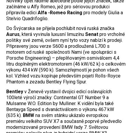
Novinky opět řadíme abecedně podle jejich značek, takže
začínáme u Alfy Romeo, jež pro sériovou produkci
připravila edici
Alfa -Romeo Racing
pro modely Giulia a
Stelvio Quadrifoglio.
Do Švýcarska se přijela pochlubit nová ruská značka
Aurus
, která vyvinula luxusní limuzínu
Senat
pro vrcholné
politiky své země, ovšem nyní tyto vozy nabízí k prodeji.
Připraveny jsou verze S600 a prodloužená L700 s
motorem od ruské společnosti Nami (ve spolupráci s
Porsche Engineering) – přeplňovaným osmiválcem 4,4
litru doplněným elektromotorem (46 kW/62 k) o celkovém
výkonu 434 kW (590 k). Samozřejmostí je pohon všech
kol. Vzhled vozu kopíruje především pojetí Rolls-Royce
Phantom a zezadu Bentley Flying Spur.
Bentley
v Ženevě vystavil dvojici edicí oslavujících
100leté výročí značky: Continental GT Number 9 a
Mulsanne W.O. Edition by Mulliner. K vidění byla také
Bentayga Speed s dvanáctiválcem o výkonu 467 kW
(635 k).
BMW
na svém stánku ukázalo evropskou
premiéru velkého SUV X7 a současně poprvé předvedlo
modernizované provedení BMW řady 7. Světovou