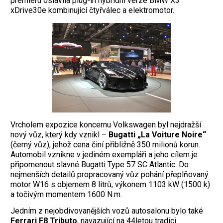
premiéru oslavila plug-in hybridní verze BMW X3
xDrive30e kombinující čtyřválec a elektromotor.
Vrcholem expozice koncernu Volkswagen byl nejdražší
nový vůz, který kdy vznikl –
Bugatti „La Voiture Noire“
(černý vůz), jehož cena činí přibližně 350 milionů korun.
Automobil vznikne v jediném exempláři a jeho cílem je
připomenout slavné Bugatti Type 57 SC Atlantic. Do
nejmenších detailů propracovaný vůz pohání přeplňovaný
motor W16 s objemem 8 litrů, výkonem 1103 kW (1500 k)
a točivým momentem 1600 N.m.
Jedním z nejobdivovanějších vozů autosalonu bylo také
Ferrari F8 Tributo
, navazující na 44letou tradici