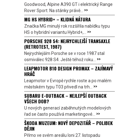
Goodwood, Alpine A390 GT i elektrický Range
>>
Rover Sport. Na stánky právě...
MG HS HYBRID+ – KLIDNÁ NÁTURA
Značka MG minulý rok rozšířila nabídku typu
>>
HS o hybridní variantu Hybrid+,...
PORSCHE 928 S4: NEJRYCHLEJŠÍ TRANSAXLE
(RETROTEST, 1987)
Nejrychlejším Porsche se v roce 1987 stal
>>
osmiválec 928 S4. Ještě téhož roku...
LEAPMOTOR B10 DESIGN PROMAX – ZAJÍMAVÝ
HRÁČ
Leapmotor v Evropě rychle roste a po malém
>>
městském typu T03 přivedl na trh...
SUBARU E-OUTBACK – NEJLEPŠÍ OUTBACK
VŠECH DOB?
U nových generací zaběhnutých modelových
>>
řad se často používá marketingové...
ŠKODA MUZEUM: NOVÝ DEPOZITÁŘ – POLIBEK
DĚJIN
Přímo ve svém areálu loni 27. listopadu