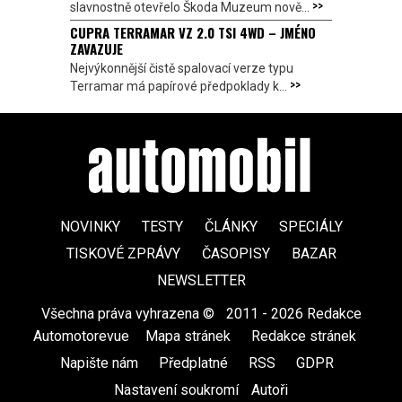
>>
slavnostně otevřelo Škoda Muzeum nově...
CUPRA TERRAMAR VZ 2.0 TSI 4WD – JMÉNO
ZAVAZUJE
Nejvýkonnější čistě spalovací verze typu
>>
Terramar má papírové předpoklady k...
NOVINKY
TESTY
ČLÁNKY
SPECIÁLY
TISKOVÉ ZPRÁVY
ČASOPISY
BAZAR
NEWSLETTER
Všechna práva vyhrazena ©
|
2011 - 2026 Redakce
Automotorevue
|
Mapa stránek
|
Redakce stránek
|
Napište nám
|
Předplatné
|
RSS
|
GDPR
|
Nastavení soukromí
Autoři