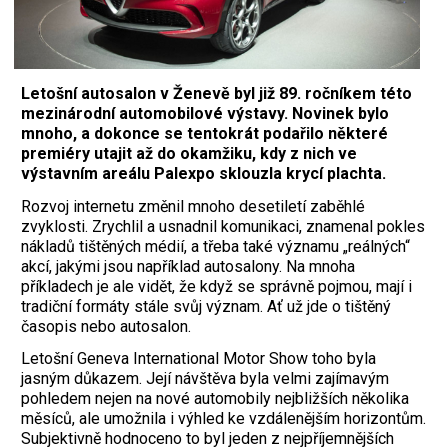
Letošní autosalon v Ženevě byl již 89. ročníkem této
mezinárodní automobilové výstavy. Novinek bylo
mnoho, a dokonce se tentokrát podařilo některé
premiéry utajit až do okamžiku, kdy z nich ve
výstavním areálu Palexpo sklouzla krycí plachta.
R
ozvoj internetu změnil mnoho desetiletí zaběhlé
zvyklosti. Zrychlil a usnadnil komunikaci, znamenal pokles
nákladů tištěných médií, a třeba také významu „reálných“
akcí, jakými jsou například autosalony. Na mnoha
příkladech je ale vidět, že když se správně pojmou, mají i
tradiční formáty stále svůj význam. Ať už jde o tištěný
časopis nebo autosalon.
Letošní Geneva International Motor Show toho byla
jasným důkazem. Její návštěva byla velmi zajímavým
pohledem nejen na nové automobily nejbližších několika
měsíců, ale umožnila i výhled ke vzdálenějším horizontům.
Subjektivně hodnoceno to byl jeden z nejpříjemnějších