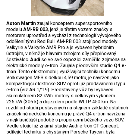
Aston Martin
zaujal konceptem supersportovního
modelu
AM-RB 003
, jenž je třetím vozem značky s
motorem uprostřed a vychází z technologií vývojového
oddělení týmu Red Bull. AM-RB 003 stojí pod modely
Valkyrie a Valkyrie AMR Pro a je vybaven hybridním
ústrojím, v němž je hlavním zdrojem síly přeplňovaný
šestiválec.
Audi
se ve své expozici zaměřilo zejména na
elektrické modely e-tron. Zaujala především studie
Q4 e-
tron
. Tento elektromobil, využívající techniku koncernu
Volkswagen MEB s délkou 4,59 metru, je navržen jako
kompaktnější elektrické SUV oproti již prodávanému typu
e-tron (viz AR 1/’19). Představený vůz byl vybaven
akumulátorem 82 kWh, motory s celkovým výkonem
225 kW (306 k) a dojezdem podle WLTP 450 km. Na
rozdíl od studií postavených na stejném základě ostatních
značek německého koncernu je právě Q4 e-tron navržena
v nejklasičtější podobě s proporcemi běžného vozu SUV.
Vedle stojící již známá studie Audi e-tron GT Concept,
sdílející techniku s chystaným Porsche Taycan, byla