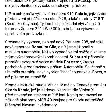
také elektrická (e-208). Samozřejmostí je i-Cockpit s
malým volantem a vysoko umístěnými přístroji.
U
Porsche
měla výstavní premiéru
911 Cabrio
, jejíž jízdní
představení přinášíme na straně 28, a také modely
718 T
(Boxster i Cayman). Ty kombinují základní čtyřválec 2.0
turbo s výkonem 221 kW (300 k) s bohatou výbavou a
sportovním podvozkem.
Srovnatelný význam, jako má nový Peugeot 208, má také
nová generace
Renaultu Clio
, o níž jsme již psali v
minulém automobilu. Naživo vypadá velmi svěže a zaujme
zajímavými barevnými kombinacemi.
Subaru
si připravilo
premiéru evropské verze modelu
Forester
, kterou
podrobněji představíme v příštím Automobilu. Současně s
tím měla premiéru nová hybridní hnací soustava e-Boxer, o
níž píšeme na straně 56.
Kromě elektrické studie Vision iV měla v Ženevě premiéru
Škoda Kamiq
, jež je sériovou verzí studie Vision X,
představené na stejném místě loni. Kamiq postavený na
základě platformy MQB A0 zaujme pro Škodu netradičně
řešenými hlavními světlomety.