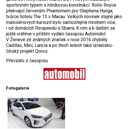
sportovním typem s hliníkovou konstrukcí. Rolls-Royce
překvapil červeným Phantomem pro Stephena Hunga,
tvůrce
hotelu The 13 v Macau. Velkých novinek stejně jako
malosériových kuriozit bylo samozřejmě mnohem více,
i od domácích Rinspeedu a Sbarra. K nim a k dalším se
ještě vrátíme v příštím vydání časopisu Automobil.
V Ženevě ze známých značek v roce 2016 chyběly
Cadillac, Mini, Lancia a po třech letech také izraelsko-
čínský projekt Qoros.
Převzato z časopisu
Fotogalerie