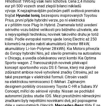
Hmotnost 1995 kg však není lichotivá. Cena 2,4 milionu
eur při 500 vozech snad zlepší bilanci nákladů
vývoje. K nejzajímavějším počinům patří světová premiéra
trojčat
Hyundai Ioniq
, bezesporu inspirovaných Toyotou
Prius, první přijde hybridní verze, po ní elektrická
a v příštím roce Plug-In Hybrid. Znamenala totiž uvedení
sérivého vozu běžné velikosti pro běžného uživatele, ale
s nejvyspělejší technikou; novinek takového druhu je totiž
málo. Podle evropské normy ujede Ioniq Electric až 250
kilometrů na jedno nabití akumulátorů (motor 88 kW,
akumulátory Li-Ion-Polymer 28 kWh). Kia Motors přivezla
do Evropy hybridní Niro, jež slavilo premiéru na autosalonu
v Chicagu, a uvedla očekávanou verzi kombi Kia Optima
Sports-wagon. Z francouzských novinek překvapil
koncept sportovního vozu DS E‑Tense, který má zjevně
zdůraznit ambice nově vytvořené značky Citroënu, jež se
také prezentuje v elektrické formuli. Citroën vsadil
na elektrickou reminiscenci E-Méhari. Zajímavým
designem potěšily crossovery Toyota C-HR a Subaru XV
Concept, mířící do sériové výroby. Nissan se pochlubil
autonomní jízdou studie IDS. Mezi prestižními německými
značkami byly největšími novinkami dvě, jež popisujeme
dále v samostatných článcích,
Mercedes-Benz
třídy E se