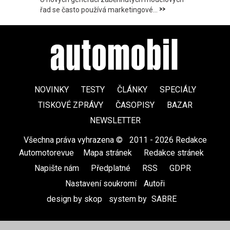
>>
řad se často používá marketingové...
NOVINKY
TESTY
ČLÁNKY
SPECIÁLY
TISKOVÉ ZPRÁVY
ČASOPISY
BAZAR
NEWSLETTER
Všechna práva vyhrazena ©
|
2011 - 2026 Redakce
Automotorevue
|
Mapa stránek
|
Redakce stránek
|
Napište nám
|
Předplatné
|
RSS
|
GDPR
|
Nastavení soukromí
Autoři
design by skop
|
system by
SABRE
|