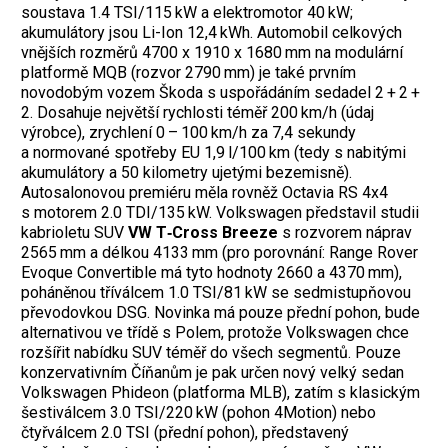
soustava 1.4 TSI/115 kW a elektromotor 40 kW;
akumulátory jsou Li-Ion 12,4 kWh. Automobil celkových
vnějších rozměrů 4700 x 1910 x 1680 mm na modulární
platformě MQB (rozvor 2790 mm) je také prvním
novodobým vozem Škoda s uspořádáním sedadel 2 + 2 +
2. Dosahuje největší rychlosti téměř 200 km/h (údaj
výrobce), zrychlení 0 – 100 km/h za 7,4 sekundy
a normované spotřeby EU 1,9 l/100 km (tedy s nabitými
akumulátory a 50 kilometry ujetými bezemisně).
Autosalonovou premiéru měla rovněž Octavia RS 4x4
s motorem 2.0 TDI/135 kW. Volkswagen představil studii
kabrioletu SUV
VW T‑Cross Breeze
s rozvorem náprav
2565 mm a délkou 4133 mm (pro porovnání: Range Rover
Evoque Convertible má tyto hodnoty 2660 a 4370 mm),
poháněnou tříválcem 1.0 TSI/81 kW se sedmistupňovou
převodovkou DSG. Novinka má pouze přední pohon, bude
alternativou ve třídě s Polem, protože Volkswagen chce
rozšířit nabídku SUV téměř do všech segmentů. Pouze
konzervativním Číňanům je pak určen nový velký sedan
Volkswagen Phideon (platforma MLB), zatím s klasickým
šestiválcem 3.0 TSI/220 kW (pohon 4Motion) nebo
čtyřválcem 2.0 TSI (přední pohon), představený