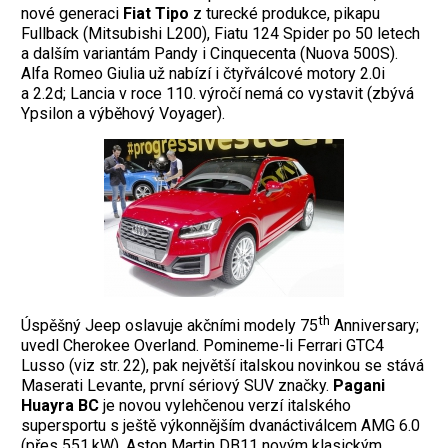
nové generaci
Fiat Tipo
z turecké produkce, pikapu
Fullback (Mitsubishi L200), Fiatu 124 Spider po 50 letech
a dalším variantám Pandy i Cinquecenta (Nuova 500S).
Alfa Romeo Giulia už nabízí i čtyřválcové motory 2.0i
a 2.2d; Lancia v roce 110. výročí nemá co vystavit (zbývá
Ypsilon a výběhový Voyager).
th
Úspěšný Jeep oslavuje akčními modely 75
Anniversary;
uvedl Cherokee Overland. Pomineme-li Ferrari GTC4
Lusso (viz str. 22), pak největší italskou novinkou se stává
Maserati Levante, první sériový SUV značky.
Pagani
Huayra BC
je novou vylehčenou verzí italského
supersportu s ještě výkonnějším dvanáctiválcem AMG 6.0
(přes 551 kW), Aston Martin DB11 novým klasickým