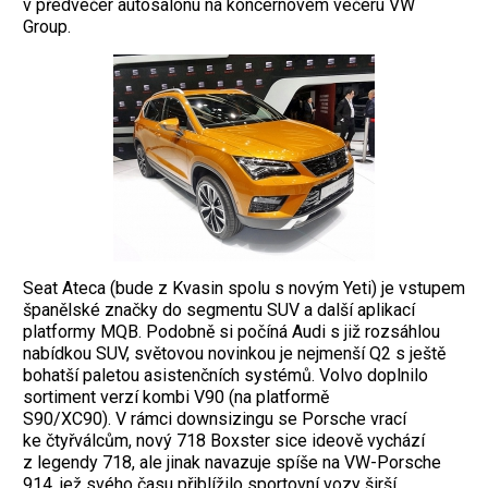
v předvečer autosalonu na koncernovém večeru VW
Group.
Seat Ateca (bude z Kvasin spolu s novým Yeti) je vstupem
španělské značky do segmentu SUV a další aplikací
platformy MQB. Podobně si počíná Audi s již rozsáhlou
nabídkou SUV, světovou novinkou je nejmenší Q2 s ještě
bohatší paletou asistenčních systémů. Volvo doplnilo
sortiment verzí kombi V90 (na platformě
S90/XC90). V rámci downsizingu se Porsche vrací
ke čtyřválcům, nový 718 Boxster sice ideově vychází
z legendy 718, ale jinak navazuje spíše na VW-Porsche
914, jež svého času přiblížilo sportovní vozy širší