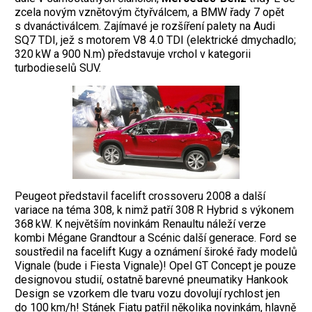
zcela novým vznětovým čtyřválcem, a BMW řady 7 opět
s dvanáctiválcem. Zajímavé je rozšíření palety na Audi
SQ7 TDI, jež s motorem V8 4.0 TDI (elektrické dmychadlo;
320 kW a 900 N.m) představuje vrchol v kategorii
turbodieselů SUV.
Peugeot představil facelift crossoveru 2008 a další
variace na téma 308, k nimž patří 308 R Hybrid s výkonem
368 kW. K největším novinkám Renaultu náleží verze
kombi Mégane Grandtour a Scénic další generace. Ford se
soustředil na facelift Kugy a oznámení široké řady modelů
Vignale (bude i Fiesta Vignale)! Opel GT
Concept je pouze
designovou studií, ostatně barev
né pneumatiky Hankook
Design se vzorkem dle tvaru vozu dovolují rychlost jen
do 100 km/h!
Stánek Fiatu patřil několika novinkám, hlavně