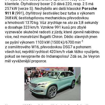
klientele. Čtyřválcový boxer 2.0 dává 220, resp. 2.5 má
257 kW (verze S). Nechybělo ani další klasické
Porsche
911 R
(991), čtyřlitrový šestiválec bez turba s výkonem
368 kW, šestistupňovou mechanickou převodovkou
a hmotností 1370 kg. Vůz zrychluje na
sto
za 3,8 sekundy
a dosahuje 323 km/h. Vznikne 991 kusů pro zbylé
vyznavače skutečné radosti z jízdy, které zjevně nabídnou
více, než monstrózní Bugatti Chiron. Dědic slavných jmen
‑1
se pyšní výkonem 1103 kW (1500 k)/6700 min
z osmilitrového W16, převodovkou DSG7 a pohonem
všech kol, největší rychlost 420 km/h však těžko využijete,
pokud se nevypravíte do Indianapolisu! Zdá se, že Veyron
měl vyváženější proporce.