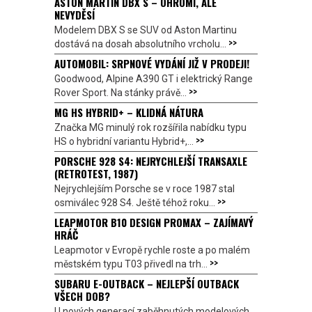
ASTON MARTIN DBX S – OHROMÍ, ALE
NEVYDĚSÍ
Modelem DBX S se SUV od Aston Martinu
>>
dostává na dosah absolutního vrcholu...
AUTOMOBIL: SRPNOVÉ VYDÁNÍ JIŽ V PRODEJI!
Goodwood, Alpine A390 GT i elektrický Range
>>
Rover Sport. Na stánky právě...
MG HS HYBRID+ – KLIDNÁ NÁTURA
Značka MG minulý rok rozšířila nabídku typu
>>
HS o hybridní variantu Hybrid+,...
PORSCHE 928 S4: NEJRYCHLEJŠÍ TRANSAXLE
(RETROTEST, 1987)
Nejrychlejším Porsche se v roce 1987 stal
>>
osmiválec 928 S4. Ještě téhož roku...
LEAPMOTOR B10 DESIGN PROMAX – ZAJÍMAVÝ
HRÁČ
Leapmotor v Evropě rychle roste a po malém
>>
městském typu T03 přivedl na trh...
SUBARU E-OUTBACK – NEJLEPŠÍ OUTBACK
VŠECH DOB?
U nových generací zaběhnutých modelových