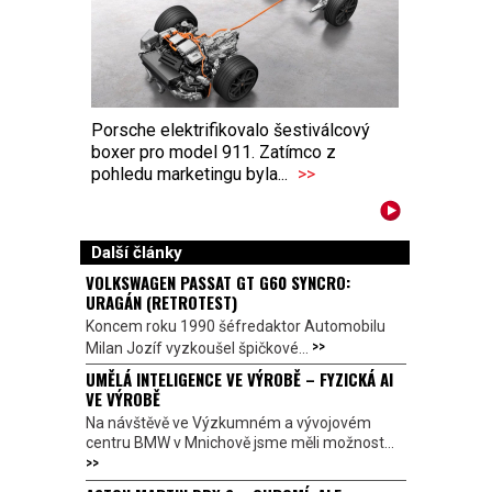
Porsche elektrifikovalo šestiválcový
boxer pro model 911. Zatímco z
pohledu marketingu byla...
>>
Další články
VOLKSWAGEN PASSAT GT G60 SYNCRO:
URAGÁN (RETROTEST)
Koncem roku 1990 šéfredaktor Automobilu
>>
Milan Jozíf vyzkoušel špičkové...
UMĚLÁ INTELIGENCE VE VÝROBĚ – FYZICKÁ AI
VE VÝROBĚ
Na návštěvě ve Výzkumném a vývojovém
centru BMW v Mnichově jsme měli možnost...
>>