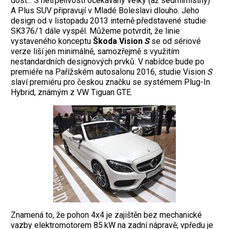
dost... S netrpělivostí očekávaný velký (až sedmimístný)
A Plus SUV připravují v Mladé Boleslavi dlouho. Jeho
design od v listopadu 2013 interně představené studie
SK376/1 dále vyspěl. Můžeme potvrdit, že linie
vystaveného konceptu
Škoda Vision
S
se od sériové
verze liší jen minimálně, samozřejmě s využitím
nestandardních designových prvků. V nabídce bude po
premiéře na Pařížském autosalonu 2016, studie Vision
S
slaví premiéru pro českou značku se systémem Plug-In
Hybrid, známým z VW Tiguan GTE.
Znamená to, že pohon 4x4 je zajištěn bez mechanické
vazby elektromotorem 85 kW na zadní nápravě; vpředu je