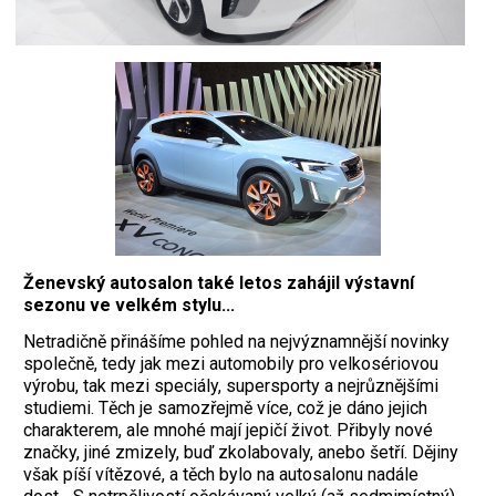
Ženevský autosalon také letos zahájil výstavní
sezonu ve velkém stylu...
Netradičně přinášíme pohled na nejvýznamnější novinky
společně, tedy jak mezi automobily pro velkosériovou
výrobu, tak mezi speciály, supersporty a nejrůznějšími
studiemi. Těch je samozřejmě více, což je dáno jejich
charakterem, ale mnohé mají jepičí život. Přibyly nové
značky, jiné zmizely, buď zkolabovaly, anebo šetří. Dějiny
však píší vítězové, a těch bylo na autosalonu nadále