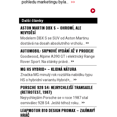
pohledu marketingu byla...
>>
Další články
ASTON MARTIN DBX S – OHROMÍ, ALE
NEVYDĚSÍ
Modelem DBX S se SUV od Aston Martinu
>>
dostává na dosah absolutního vrcholu...
AUTOMOBIL: SRPNOVÉ VYDÁNÍ JIŽ V PRODEJI!
Goodwood, Alpine A390 GT i elektrický Range
>>
Rover Sport. Na stánky právě...
MG HS HYBRID+ – KLIDNÁ NÁTURA
Značka MG minulý rok rozšířila nabídku typu
>>
HS o hybridní variantu Hybrid+,...
PORSCHE 928 S4: NEJRYCHLEJŠÍ TRANSAXLE
(RETROTEST, 1987)
Nejrychlejším Porsche se v roce 1987 stal
>>
osmiválec 928 S4. Ještě téhož roku...
LEAPMOTOR B10 DESIGN PROMAX – ZAJÍMAVÝ
HRÁČ