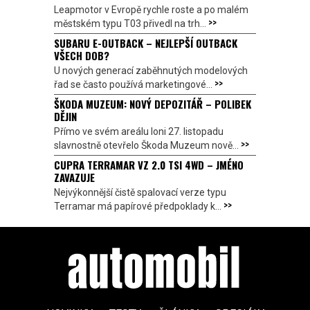
Leapmotor v Evropě rychle roste a po malém
>>
městském typu T03 přivedl na trh...
SUBARU E-OUTBACK – NEJLEPŠÍ OUTBACK
VŠECH DOB?
U nových generací zaběhnutých modelových
>>
řad se často používá marketingové...
ŠKODA MUZEUM: NOVÝ DEPOZITÁŘ – POLIBEK
DĚJIN
Přímo ve svém areálu loni 27. listopadu
>>
slavnostně otevřelo Škoda Muzeum nově...
CUPRA TERRAMAR VZ 2.0 TSI 4WD – JMÉNO
ZAVAZUJE
Nejvýkonnější čistě spalovací verze typu
>>
Terramar má papírové předpoklady k...