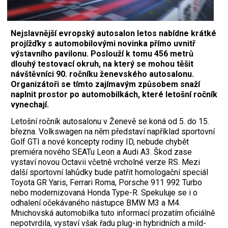
Nejslavnější evropský autosalon letos nabídne krátké
projížďky s automobilovými novinka přímo uvnitř
výstavního pavilonu. Poslouží k tomu 456 metrů
dlouhý testovací okruh, na který se mohou těšit
návštěvníci 90. ročníku ženevského autosalonu.
Organizátoři se tímto zajímavým způsobem snaží
naplnit prostor po automobilkách, které letošní ročník
vynechají.
Letošní ročník autosalonu v Ženevě se koná od 5. do 15.
března. Volkswagen na něm představí například sportovní
Golf GTI a nové koncepty rodiny ID, nebude chybět
premiéra nového SEATu Leon a Audi A3. Škod zase
vystaví novou Octavii včetně vrcholné verze RS. Mezi
další sportovní lahůdky bude patřit homologační speciál
Toyota GR Yaris, Ferrari Roma, Porsche 911 992 Turbo
nebo modernizovaná Honda Type-R. Spekuluje se i o
odhalení očekávaného nástupce BMW M3 a M4.
Mnichovská automobilka tuto informací prozatím oficiálně
nepotvrdila, vystaví však řadu plug-in hybridních a mild-