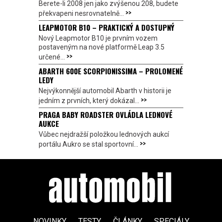
Berete-li 2008 jen jako zvýšenou 208, budete
>>
překvapeni nesrovnatelně...
LEAPMOTOR B10 – PRAKTICKÝ A DOSTUPNÝ
Nový Leapmotor B10 je prvním vozem
postaveným na nové platformě Leap 3.5
>>
určené...
ABARTH 600E SCORPIONISSIMA – PROLOMENÉ
LEDY
Nejvýkonnější automobil Abarth v historii je
>>
jedním z prvních, který dokázal...
PRAGA BABY ROADSTER OVLÁDLA LEDNOVÉ
AUKCE
Vůbec nejdražší položkou lednových aukcí
>>
portálu Aukro se stal sportovní...
NOVINKY
TESTY
ČLÁNKY
SPECIÁLY