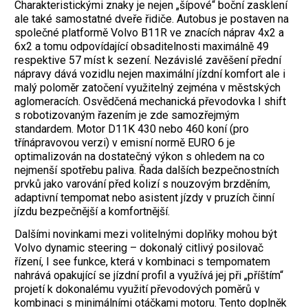
Charakteristickými znaky je nejen „šípové“ boční zasklení
ale také samostatné dveře řidiče. Autobus je postaven na
společné platformě Volvo B11R ve znacích náprav 4x2 a
6x2 a tomu odpovídající obsaditelnosti maximálně 49
respektive 57 míst k sezení. Nezávislé zavěšení přední
nápravy dává vozidlu nejen maximální jízdní komfort ale i
malý poloměr zatočení využitelný zejména v městských
aglomeracích. Osvědčená mechanická převodovka I shift
s robotizovaným řazením je zde samozřejmým
standardem. Motor D11K 430 nebo 460 koní (pro
třínápravovou verzi) v emisní normě EURO 6 je
optimalizován na dostatečný výkon s ohledem na co
nejmenší spotřebu paliva. Řada dalších bezpečnostních
prvků jako varování před kolizí s nouzovým brzděním,
adaptivní tempomat nebo asistent jízdy v pruzích činní
jízdu bezpečnější a komfortnější.
Dalšími novinkami mezi volitelnými doplňky mohou být
Volvo dynamic steering – dokonalý citlivý posilovač
řízení, I see funkce, která v kombinaci s tempomatem
nahrává opakující se jízdní profil a využívá jej při „příštím“
projetí k dokonalému využití převodových poměrů v
kombinaci s minimálními otáčkami motoru. Tento doplněk