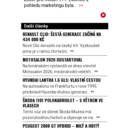
pohledu marketingu byla...
>>
Další články
RENAULT CLIO: ŠESTÁ GENERACE ZAČÍNÁ NA
434 000 KČ
Nové Clio dorazilo na český trh. Vyzkoušeli
>>
jsme je v rámci čtvrteční...
MOTOSALON 2026 ODSTARTOVAL
Na brněnském výstavišti se dnes otevřel
>>
Motosalon 2026, mezinárodní veletrh...
HYUNDAI LANTRA 1.6 GLS: VLASTNÍ CESTOU
Na autosalonu ve Frankfurtu v roce 1995
>>
představil Hyundai druhou generaci...
ŠKODA 1101 POLOKABRIOLET – S VĚTREM VE
VLASECH
Tento vůz ze sbírek Škoda Muzea má
>>
pozoruhodnou historii a objevuje se na...
PEUGEOT 2008 GT HYBRID – MILÝ A HBITÝ