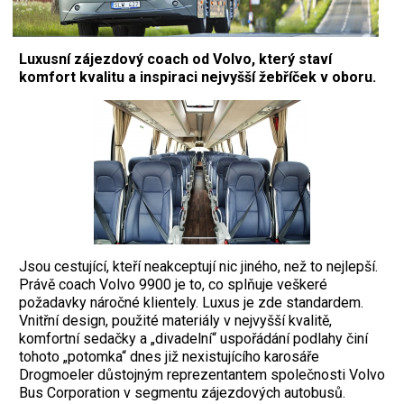
Luxusní zájezdový coach od Volvo, který staví
komfort kvalitu a inspiraci nejvyšší žebříček v oboru.
J
sou cestující, kteří neakceptují nic jiného, než to nejlepší.
Právě coach Volvo 9900 je to, co splňuje veškeré
požadavky náročné klientely. Luxus je zde standardem.
Vnitřní design, použité materiály v nejvyšší kvalitě,
komfortní sedačky a „divadelní“ uspořádání podlahy činí
tohoto „potomka“ dnes již nexistujícího karosáře
Drogmoeler důstojným reprezentantem společnosti Volvo
Bus Corporation v segmentu zájezdových autobusů.