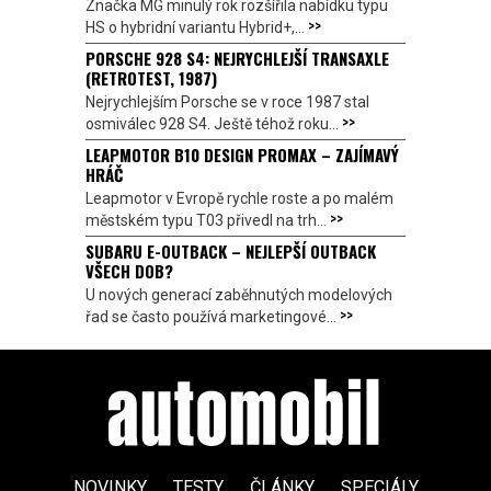
Značka MG minulý rok rozšířila nabídku typu
>>
HS o hybridní variantu Hybrid+,...
PORSCHE 928 S4: NEJRYCHLEJŠÍ TRANSAXLE
(RETROTEST, 1987)
Nejrychlejším Porsche se v roce 1987 stal
>>
osmiválec 928 S4. Ještě téhož roku...
LEAPMOTOR B10 DESIGN PROMAX – ZAJÍMAVÝ
HRÁČ
Leapmotor v Evropě rychle roste a po malém
>>
městském typu T03 přivedl na trh...
SUBARU E-OUTBACK – NEJLEPŠÍ OUTBACK
VŠECH DOB?
U nových generací zaběhnutých modelových
>>
řad se často používá marketingové...
NOVINKY
TESTY
ČLÁNKY
SPECIÁLY