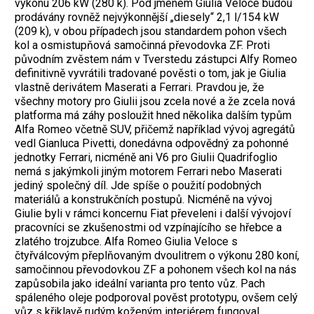
výkonu 206 kW (280 k). Pod jménem Giulia Veloce budou
prodávány rovněž nejvýkonnější „diesely“ 2,1 l/154 kW
(209 k), v obou případech jsou standardem pohon všech
kol a osmistupňová samočinná převodovka ZF. Proti
původním zvěstem nám v Tverstedu zástupci Alfy Romeo
definitivně vyvrátili tradované pověsti o tom, jak je Giulia
vlastně derivátem Maserati a Ferrari. Pravdou je, že
všechny motory pro Giulii jsou zcela nové a že zcela nová
platforma má záhy posloužit hned několika dalším typům
Alfa Romeo včetně SUV, přičemž například vývoj agregátů
vedl Gianluca Pivetti, donedávna odpovědný za pohonné
jednotky Ferrari, nicméně ani V6 pro Giulii Quadrifoglio
nemá s jakýmkoli jiným motorem Ferrari nebo Maserati
jediný společný díl. Jde spíše o použití podobných
materiálů a konstrukčních postupů. Nicméně na vývoj
Giulie byli v rámci koncernu Fiat převeleni i další vývojoví
pracovníci se zkušenostmi od vzpínajícího se hřebce a
zlatého trojzubce. Alfa Romeo Giulia Veloce s
čtyřválcovým přeplňovaným dvoulitrem o výkonu 280 koní,
samočinnou převodovkou ZF a pohonem všech kol na nás
zapůsobila jako ideální varianta pro tento vůz. Pach
spáleného oleje podporoval pověst prototypu, ovšem celý
vůz s křiklavě rudým koženým interiérem fungoval