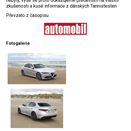
nebyly, výše se proto odkazujeme především na vlastní
zkušenosti a kusé informace z dánských Tannistesten.
Převzato z časopisu
Fotogalerie