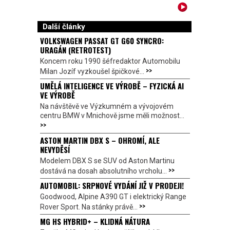
Další články
VOLKSWAGEN PASSAT GT G60 SYNCRO:
URAGÁN (RETROTEST)
Koncem roku 1990 šéfredaktor Automobilu
>>
Milan Jozíf vyzkoušel špičkové...
UMĚLÁ INTELIGENCE VE VÝROBĚ – FYZICKÁ AI
VE VÝROBĚ
Na návštěvě ve Výzkumném a vývojovém
centru BMW v Mnichově jsme měli možnost...
>>
ASTON MARTIN DBX S – OHROMÍ, ALE
NEVYDĚSÍ
Modelem DBX S se SUV od Aston Martinu
>>
dostává na dosah absolutního vrcholu...
AUTOMOBIL: SRPNOVÉ VYDÁNÍ JIŽ V PRODEJI!
Goodwood, Alpine A390 GT i elektrický Range
>>
Rover Sport. Na stánky právě...
MG HS HYBRID+ – KLIDNÁ NÁTURA