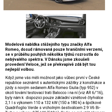
Modelová nabídka stěžejního typu značky Alfa
Romeo, dosud rámovaná pouze hraničními verzemi,
se v průběhu pouhých několika týdnů rozrostla do
nebývalého spektra. V Dánsku jsme zkoušeli
provedení Veloce, jež se překvapivě zdá být tou
nejlepší volbou.
Když jsme vás měli možnost jako vůbec první v České
republice seznámit s autentickými zážitky z konstrukce a
jízdy s novým sedanem Alfa Romeo Giulia (typ 952) v
okolí tovární testovací trati Balocco i na ní (viz AR 6/’16),
byly nám k dispozici pouze základní vznětové čtyřválce
2,1 l s výkonem 110 a 132 kW (150 a 180 k) a špičkové
Quadrifoglio Verde s vrcholným šestiválcem 2.9 V6 Bi-