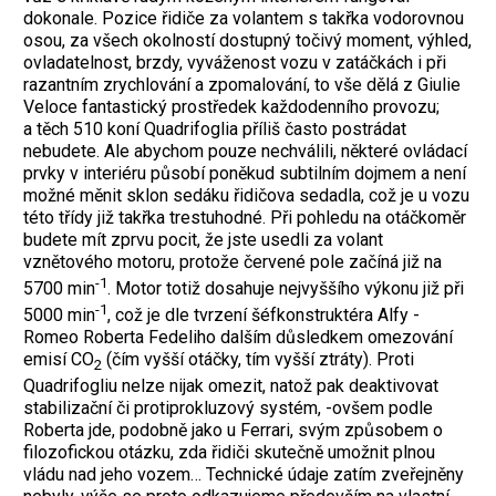
dokonale. Pozice řidiče za volantem s takřka vodorovnou
osou, za všech okolností dostupný točivý moment, výhled,
ovladatelnost, brzdy, vyváženost vozu v zatáčkách i při
razantním zrychlování a zpomalování, to vše dělá z Giulie
Veloce fantastický prostředek každodenního provozu;
a těch 510 koní Quadrifoglia příliš často postrádat
nebudete. Ale abychom pouze nechválili, některé ovládací
prvky v interiéru působí poněkud subtilním dojmem a není
možné měnit sklon sedáku řidičova sedadla, což je u vozu
této třídy již takřka trestuhodné. Při pohledu na otáčkoměr
budete mít zprvu pocit, že jste usedli za volant
vznětového motoru, protože červené pole začíná již na
-1
5700 min
. Motor totiž dosahuje nejvyššího výkonu již při
-1
5000 min
, což je dle tvrzení šéfkonstruktéra Alfy -
Romeo Roberta Fedeliho dalším důsledkem omezování
emisí CO
(čím vyšší otáčky, tím vyšší ztráty). Proti
2
Quadrifogliu nelze nijak omezit, natož pak deaktivovat
stabilizační či protiprokluzový systém, -ovšem podle
Roberta jde, podobně jako u Ferrari, svým způsobem o
filozofickou otázku, zda řidiči skutečně umožnit plnou
vládu nad jeho vozem…
Technické údaje zatím zveřejněny