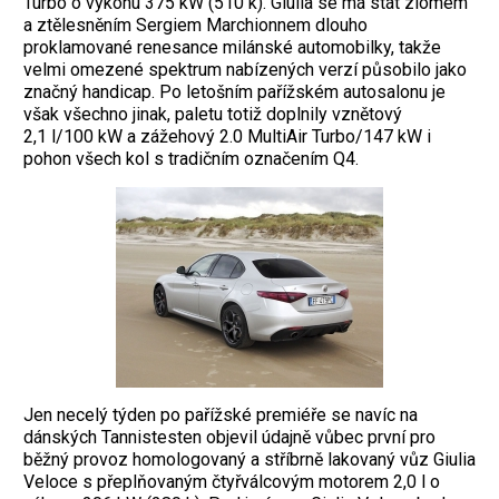
Turbo o výkonu 375 kW (510 k). Giulia se má stát zlomem
a ztělesněním Sergiem Marchionnem dlouho
proklamované renesance milánské automobilky, takže
velmi omezené spektrum nabízených verzí působilo jako
značný handicap. Po letošním pařížském autosalonu je
však všechno jinak, paletu totiž doplnily vznětový
2,1 l/100 kW a zážehový 2.0 MultiAir Turbo/147 kW i
pohon všech kol s tradičním označením Q4.
Jen necelý týden po pařížské premiéře se navíc na
dánských Tannistesten objevil údajně vůbec první pro
běžný provoz homologovaný a stříbrně lakovaný vůz Giulia
Veloce s přeplňovaným čtyřválcovým motorem 2,0 l o