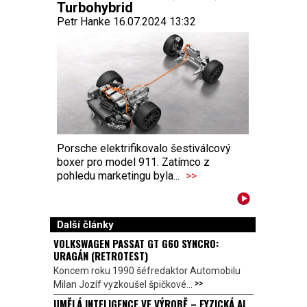
Turbohybrid
Petr Hanke 16.07.2024 13:32
Porsche elektrifikovalo šestiválcový
boxer pro model 911. Zatímco z
pohledu marketingu byla...
>>
Další články
VOLKSWAGEN PASSAT GT G60 SYNCRO:
URAGÁN (RETROTEST)
Koncem roku 1990 šéfredaktor Automobilu
>>
Milan Jozíf vyzkoušel špičkové...
UMĚLÁ INTELIGENCE VE VÝROBĚ – FYZICKÁ AI