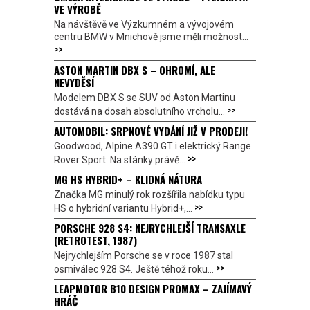
VE VÝROBĚ
Na návštěvě ve Výzkumném a vývojovém
centru BMW v Mnichově jsme měli možnost...
>>
ASTON MARTIN DBX S – OHROMÍ, ALE
NEVYDĚSÍ
Modelem DBX S se SUV od Aston Martinu
>>
dostává na dosah absolutního vrcholu...
AUTOMOBIL: SRPNOVÉ VYDÁNÍ JIŽ V PRODEJI!
Goodwood, Alpine A390 GT i elektrický Range
>>
Rover Sport. Na stánky právě...
MG HS HYBRID+ – KLIDNÁ NÁTURA
Značka MG minulý rok rozšířila nabídku typu
>>
HS o hybridní variantu Hybrid+,...
PORSCHE 928 S4: NEJRYCHLEJŠÍ TRANSAXLE
(RETROTEST, 1987)
Nejrychlejším Porsche se v roce 1987 stal
>>
osmiválec 928 S4. Ještě téhož roku...
LEAPMOTOR B10 DESIGN PROMAX – ZAJÍMAVÝ
HRÁČ