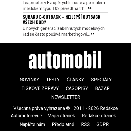
Leapmotor v Evropě rychle roste a po malém
>>
městském typu T03 přivedl na trh...
SUBARU E-OUTBACK – NEJLEPŠÍ OUTBACK
VŠECH DOB?
U nových generací zaběhnutých modelových
>>
řad se často používá marketingové...
NOVINKY
TESTY
ČLÁNKY
SPECIÁLY
TISKOVÉ ZPRÁVY
ČASOPISY
BAZAR
NEWSLETTER
Všechna práva vyhrazena ©
|
2011 - 2026 Redakce
Automotorevue
|
Mapa stránek
|
Redakce stránek
|
Napište nám
|
Předplatné
|
RSS
|
GDPR
|