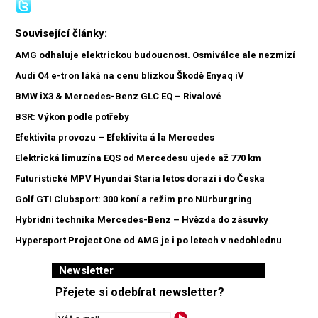
Související články:
AMG odhaluje elektrickou budoucnost. Osmiválce ale nezmizí
Audi Q4 e-tron láká na cenu blízkou Škodě Enyaq iV
BMW iX3 & Mercedes-Benz GLC EQ – Rivalové
BSR: Výkon podle potřeby
Efektivita provozu – Efektivita á la Mercedes
Elektrická limuzína EQS od Mercedesu ujede až 770 km
Futuristické MPV Hyundai Staria letos dorazí i do Česka
Golf GTI Clubsport: 300 koní a režim pro Nürburgring
Hybridní technika Mercedes-Benz – Hvězda do zásuvky
Hypersport Project One od AMG je i po letech v nedohlednu
Newsletter
Přejete si odebírat newsletter?