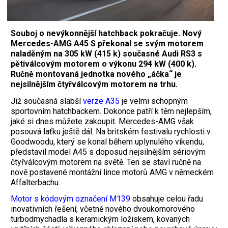
Souboj o nevýkonnější hatchback pokračuje. Nový
Mercedes-AMG A45 S překonal se svým motorem
naladěným na 305 kW (415 k) současné Audi RS3 s
pětiválcovým motorem o výkonu 294 kW (400 k).
Ručně montovaná jednotka nového „áčka“ je
nejsilnějším čtyřválcovým motorem na trhu.
Již současná slabší
verze A35
je velmi schopným
sportovním hatchbackem. Dokonce patří k těm nejlepším,
jaké si dnes můžete zakoupit. Mercedes-AMG však
posouvá laťku ještě dál. Na britském festivalu rychlosti v
Goodwoodu, který se konal během uplynulého víkendu,
představil model A45 s doposud nejsilnějším sériovým
čtyřválcovým motorem na světě. Ten se staví ručně na
nově postavené montážní lince motorů AMG v německém
Affalterbachu.
Motor s kódovým označení M139
obsahuje celou řadu
inovativních řešení, včetně nového dvoukomorového
turbodmychadla s keramickým ložiskem, kovaných