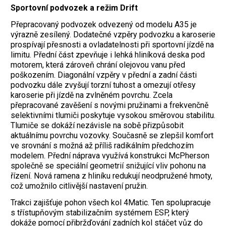
Sportovní podvozek a režim Drift
Přepracovaný podvozek odvezený od modelu A35 je
výrazně zesílený. Dodatečné vzpěry podvozku a karoserie
prospívají přesnosti a ovladatelnosti při sportovní jízdě na
limitu. Přední část zpevňuje i lehká hliníková deska pod
motorem, která zároveň chrání olejovou vanu před
poškozením. Diagonální vzpěry v přední a zadní části
podvozku dále zvyšují torzní tuhost a omezují otřesy
karoserie při jízdě na zvlněném povrchu. Zcela
přepracované zavěšení s novými pružinami a frekvenčně
selektivními tlumiči poskytuje vysokou směrovou stabilitu.
Tlumiče se dokáží nezávisle na sobě přizpůsobit
aktuálnímu povrchu vozovky. Současně se zlepšil komfort
ve srovnání s možná až příliš radikálním předchozím
modelem. Přední náprava využívá konstrukci McPherson
společně se speciální geometrií snižující vliv pohonu na
řízení. Nová ramena z hliníku redukují neodpružené hmoty,
což umožnilo citlivější nastavení pružin.
Trakci zajišťuje pohon všech kol 4Matic. Ten spolupracuje
s třístupňovým stabilizačním systémem ESP, který
dokáže pomocí přibržďování zadních kol stáčet vůz do