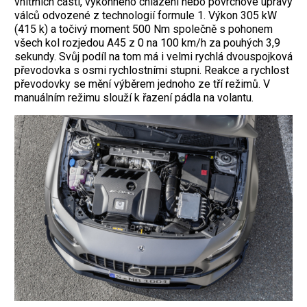
vnitřních částí, výkonného chlazení nebo povrchové úpravy
válců odvozené z technologií formule 1. Výkon 305 kW
(415 k) a točivý moment 500 Nm společně s pohonem
všech kol rozjedou A45 z 0 na 100 km/h za pouhých 3,9
sekundy. Svůj podíl na tom má i velmi rychlá dvouspojková
převodovka s osmi rychlostními stupni. Reakce a rychlost
převodovky se mění výběrem jednoho ze tří režimů. V
manuálním režimu slouží k řazení pádla na volantu.