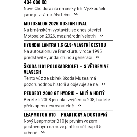
434 000 KČ
Nové Clio dorazilo na český trh. Vyzkoušeli
>>
jsme je v rámci čtvrteční...
MOTOSALON 2026 ODSTARTOVAL
Na brněnském výstavišti se dnes otevřel
>>
Motosalon 2026, mezinárodní veletrh...
HYUNDAI LANTRA 1.6 GLS: VLASTNÍ CESTOU
Na autosalonu ve Frankfurtu v roce 1995
>>
představil Hyundai druhou generaci...
ŠKODA 1101 POLOKABRIOLET – S VĚTREM VE
VLASECH
Tento vůz ze sbírek Škoda Muzea má
>>
pozoruhodnou historii a objevuje se na...
PEUGEOT 2008 GT HYBRID – MILÝ A HBITÝ
Berete-li 2008 jen jako zvýšenou 208, budete
>>
překvapeni nesrovnatelně...
LEAPMOTOR B10 – PRAKTICKÝ A DOSTUPNÝ
Nový Leapmotor B10 je prvním vozem
postaveným na nové platformě Leap 3.5
>>
určené...