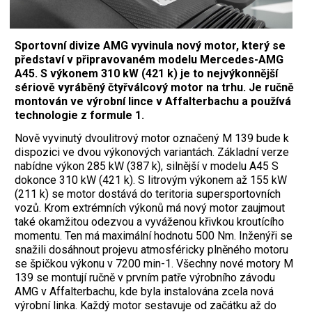
Sportovní divize AMG vyvinula nový motor, který se
představí v připravovaném modelu Mercedes-AMG
A45. S výkonem 310 kW (421 k) je to nejvýkonnější
sériově vyráběný čtyřválcový motor na trhu. Je ručně
montován ve výrobní lince v Affalterbachu a používá
technologie z formule 1.
Nově vyvinutý dvoulitrový motor označený M 139 bude k
dispozici ve dvou výkonových variantách. Základní verze
nabídne výkon 285 kW (387 k), silnější v modelu A45 S
dokonce 310 kW (421 k). S litrovým výkonem až 155 kW
(211 k) se motor dostává do teritoria supersportovních
vozů. Krom extrémních výkonů má nový motor zaujmout
také okamžitou odezvou a vyváženou křivkou kroutícího
momentu. Ten má maximální hodnotu 500 Nm. Inženýři se
snažili dosáhnout projevu atmosféricky plněného motoru
se špičkou výkonu v 7200 min-1. Všechny nové motory M
139 se montují ručně v prvním patře výrobního závodu
AMG v Affalterbachu, kde byla instalována zcela nová
výrobní linka. Každý motor sestavuje od začátku až do