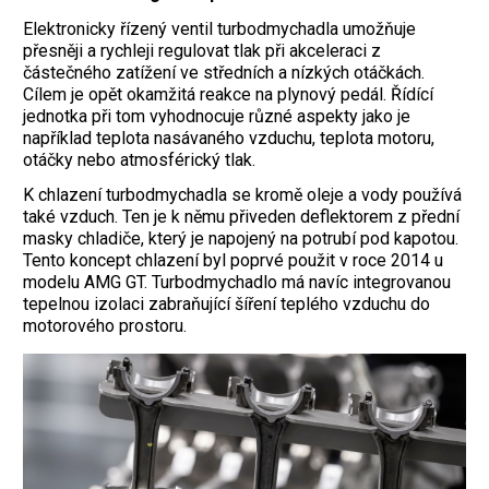
Elektronicky řízený ventil turbodmychadla umožňuje
přesněji a rychleji regulovat tlak při akceleraci z
částečného zatížení ve středních a nízkých otáčkách.
Cílem je opět okamžitá reakce na plynový pedál. Řídící
jednotka při tom vyhodnocuje různé aspekty jako je
například teplota nasávaného vzduchu, teplota motoru,
otáčky nebo atmosférický tlak.
K chlazení turbodmychadla se kromě oleje a vody používá
také vzduch. Ten je k němu přiveden deflektorem z přední
masky chladiče, který je napojený na potrubí pod kapotou.
Tento koncept chlazení byl poprvé použit v roce 2014 u
modelu AMG GT. Turbodmychadlo má navíc integrovanou
tepelnou izolaci zabraňující šíření teplého vzduchu do
motorového prostoru.