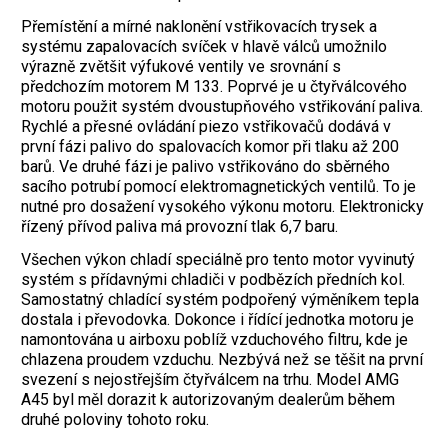
Přemístění a mírné naklonění vstřikovacích trysek a
systému zapalovacích svíček v hlavě válců umožnilo
výrazně zvětšit výfukové ventily ve srovnání s
předchozím motorem M 133. Poprvé je u čtyřválcového
motoru použit systém dvoustupňového vstřikování paliva.
Rychlé a přesné ovládání piezo vstřikovačů dodává v
první fázi palivo do spalovacích komor při tlaku až 200
barů. Ve druhé fázi je palivo vstřikováno do sběrného
sacího potrubí pomocí elektromagnetických ventilů. To je
nutné pro dosažení vysokého výkonu motoru. Elektronicky
řízený přívod paliva má provozní tlak 6,7 baru.
Všechen výkon chladí speciálně pro tento motor vyvinutý
systém s přídavnými chladiči v podbězích předních kol.
Samostatný chladící systém podpořený výměníkem tepla
dostala i převodovka. Dokonce i řídící jednotka motoru je
namontována u airboxu poblíž vzduchového filtru, kde je
chlazena proudem vzduchu. Nezbývá než se těšit na první
svezení s nejostřejším čtyřválcem na trhu. Model AMG
A45 byl měl dorazit k autorizovaným dealerům během
druhé poloviny tohoto roku.