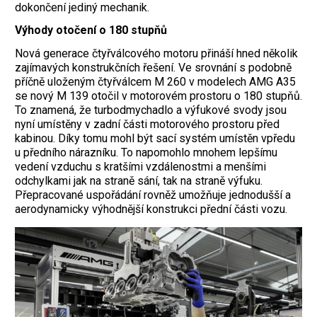
dokončení jediný mechanik.
Výhody otočení o 180 stupňů
Nová generace čtyřválcového motoru přináší hned několik
zajímavých konstrukčních řešení. Ve srovnání s podobně
příčně uloženým čtyřválcem M 260 v modelech AMG A35
se nový M 139 otočil v motorovém prostoru o 180 stupňů.
To znamená, že turbodmychadlo a výfukové svody jsou
nyní umístěny v zadní části motorového prostoru před
kabinou. Díky tomu mohl být sací systém umístěn vpředu
u předního nárazníku. To napomohlo mnohem lepšímu
vedení vzduchu s kratšími vzdálenostmi a menšími
odchylkami jak na straně sání, tak na straně výfuku.
Přepracované uspořádání rovněž umožňuje jednodušší a
aerodynamicky výhodnější konstrukci přední části vozu.