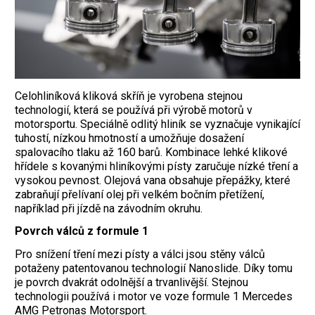
Celohliníková kliková skříň je vyrobena stejnou
technologií, která se používá při výrobě motorů v
motorsportu. Speciálně odlitý hliník se vyznačuje vynikající
tuhostí, nízkou hmotností a umožňuje dosažení
spalovacího tlaku až 160 barů. Kombinace lehké klikové
hřídele s kovanými hliníkovými písty zaručuje nízké tření a
vysokou pevnost. Olejová vana obsahuje přepážky, které
zabraňují přelívaní olej při velkém bočním přetížení,
například při jízdě na závodním okruhu.
Povrch válců z formule 1
Pro snížení tření mezi písty a válci jsou stěny válců
potaženy patentovanou technologií Nanoslide. Díky tomu
je povrch dvakrát odolnější a trvanlivější. Stejnou
technologii používá i motor ve voze formule 1 Mercedes
AMG Petronas Motorsport.