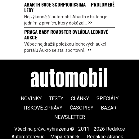
ABARTH 600E SCORPIONISSIMA – PROLOMENÉ
LEDY
Nejvýkonnější automobil Abarth v historii je
>>
jedním z prvních, který dokázal...
PRAGA BABY ROADSTER OVLÁDLA LEDNOVÉ
AUKCE
Vůbec nejdražší položkou lednových aukcí
>>
portálu Aukro se stal sportovní...
NOVINKY
TESTY
ČLÁNKY
SPECIÁLY
TISKOVÉ ZPRÁVY
ČASOPISY
BAZAR
NEWSLETTER
Všechna práva vyhrazena ©
|
2011 - 2026 Redakce
Automotorevue
|
Mapa stránek
|
Redakce stránek
|