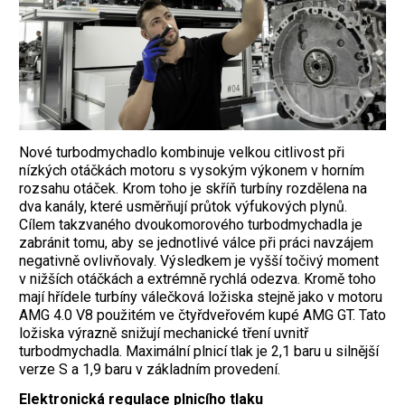
Nové turbodmychadlo kombinuje velkou citlivost při
nízkých otáčkách motoru s vysokým výkonem v horním
rozsahu otáček. Krom toho je skříň turbíny rozdělena na
dva kanály, které usměrňují průtok výfukových plynů.
Cílem takzvaného dvoukomorového turbodmychadla je
zabránit tomu, aby se jednotlivé válce při práci navzájem
negativně ovlivňovaly. Výsledkem je vyšší točivý moment
v nižších otáčkách a extrémně rychlá odezva. Kromě toho
mají hřídele turbíny válečková ložiska stejně jako v motoru
AMG 4.0 V8 použitém ve čtyřdveřovém kupé AMG GT. Tato
ložiska výrazně snižují mechanické tření uvnitř
turbodmychadla. Maximální plnicí tlak je 2,1 baru u silnější
verze S a 1,9 baru v základním provedení.
Elektronická regulace plnicího tlaku