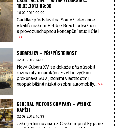
CADILLAC CIEL – BÁJNÉ ELDORÁDO…
16.03.2012 09:00
16.03.2012 09:00
Cadillac představil na Soutěži elegance
v kalifornském Pebble Beach odvážnou
a provozuschopnou koncepční studii Ciel…
>>
SUBARU XV – PŘIZPŮSOBIVOST
02.03.2012 14:00
Nový Subaru XV se dokáže přizpůsobit
rozmanitým nárokům. Světlou výškou
překonává SUV, jízdními vlastnostmi
naopak běžné nízké osobní automobily...
>>
GENERAL MOTORS COMPANY – VYSOKÉ
NAPĚTÍ
02.03.2012 10:33
Jako jediní novináři z České republiky jsme