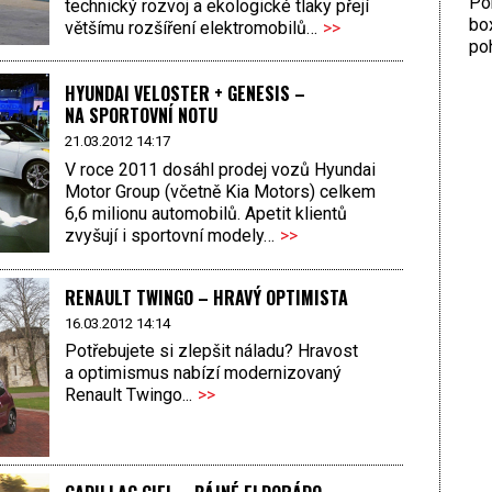
Por
technický rozvoj a ekologické tlaky přejí
bo
většímu rozšíření elektromobilů…
>>
poh
HYUNDAI VELOSTER + GENESIS –
NA SPORTOVNÍ NOTU
21.03.2012 14:17
V roce 2011 dosáhl prodej vozů Hyundai
Motor Group (včetně Kia Motors) celkem
6,6 milionu automobilů. Apetit klientů
zvyšují i sportovní modely…
>>
RENAULT TWINGO – HRAVÝ OPTIMISTA
16.03.2012 14:14
Potřebujete si zlepšit náladu? Hravost
a optimismus nabízí modernizovaný
Renault Twingo...
>>