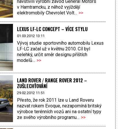
navštívili výrobní závod General Motors
v Hamtramcku, z něhož vyjíždějí
elektromobily Chevrolet Volt…
>>
LEXUS LF-LC CONCEPT – VÍCE STYLU
01.03.2012 13:11
Vývoj studie sportovního automobilu Lexus
LF-LC začal už v květnu 2010. Cíl byl
nelehký, určit směr designu příštích
modelů…
>>
LAND ROVER / RANGE ROVER 2012 –
ZUŠLECHŤOVÁNÍ
29.02.2012 11:51
Přesto, že rok 2011 lze u Land Roveru
nazvat rokem Evoque, nezapomíná britský
výrobce terénních vozů ani na ostatní typy
ze svého výrobního programu…
>>