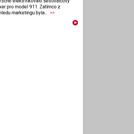
sche elektrifikovalo šestiválcový
xer pro model 911. Zatímco z
ledu marketingu byla...
>>