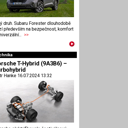
ný druh. Subaru Forester dlouhodobě
zí především na bezpečnost, komfort
niverzální...
>>
chnika
rsche T-Hybrid (9A3B6) –
rbohybrid
tr Hanke 16.07.2024 13:32