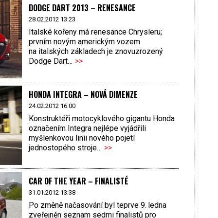
DODGE DART 2013 – RENESANCE
28.02.2012 13:23
Italské kořeny má renesance Chrysleru;
prvním novým americkým vozem
na italských základech je znovuzrozený
Dodge Dart…
>>
HONDA INTEGRA – NOVÁ DIMENZE
24.02.2012 16:00
Konstruktéři motocyklového gigantu Honda
označením Integra nejlépe vyjádřili
myšlenkovou linii nového pojetí
jednostopého stroje…
>>
CAR OF THE YEAR – FINALISTÉ
31.01.2012 13:38
Po změně načasování byl teprve 9. ledna
zveřejněn seznam sedmi finalistů pro