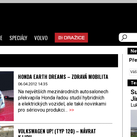
E
SPECIÁLY
VOLVO
Ne
Pře
HONDA EARTH DREAMS – ZDRAVÁ MOBILITA
Te
06.04.2012 14:35
Su
Na největších mezinárodních auto­salonech
překvapila Honda řadou studií hybridních
Ji
a elektrických vozidel, ale také novinkami
Luk
pro sériovou produkci…
>>
VOLKSWAGEN UP! (TYP 120) – NÁVRAT