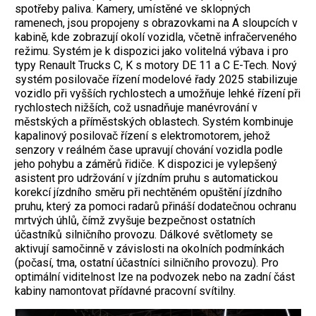
spotřeby paliva. Kamery, umístěné ve sklopných
ramenech, jsou propojeny s obrazovkami na A sloupcích v
kabině, kde zobrazují okolí vozidla, včetně infračerveného
režimu. Systém je k dispozici jako volitelná výbava i pro
typy Renault Trucks C, K s motory DE 11 a C E-Tech. Nový
systém posilovače řízení modelové řady 2025 stabilizuje
vozidlo při vyšších rychlostech a umožňuje lehké řízení při
rychlostech nižších, což usnadňuje manévrování v
městských a příměstských oblastech. Systém kombinuje
kapalinový posilovač řízení s elektromotorem, jehož
senzory v reálném čase upravují chování vozidla podle
jeho pohybu a záměrů řidiče. K dispozici je vylepšený
asistent pro udržování v jízdním pruhu s automatickou
korekcí jízdního směru při nechtěném opuštění jízdního
pruhu, který za pomoci radarů přináší dodatečnou ochranu
mrtvých úhlů, čímž zvyšuje bezpečnost ostatních
účastníků silničního provozu. Dálkové světlomety se
aktivují samočinně v závislosti na okolních podmínkách
(počasí, tma, ostatní účastníci silničního provozu). Pro
optimální viditelnost lze na podvozek nebo na zadní část
kabiny namontovat přídavné pracovní svítilny.