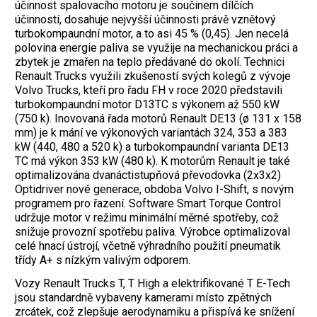
účinnost spalovacího motoru je součinem dílčích
účinností, dosahuje nejvyšší účinnosti právě vznětový
turbokompaundní motor, a to asi 45 % (0,45). Jen necelá
polovina energie paliva se využije na mechanickou práci a
zbytek je zmařen na teplo předávané do okolí. Technici
Renault Trucks využili zkušeností svých kolegů z vývoje
Volvo Trucks, kteří pro řadu FH v roce 2020 představili
turbokompaundní motor D13TC s výkonem až 550 kW
(750 k). Inovovaná řada motorů Renault DE13 (ø 131 x 158
mm) je k mání ve výkonových variantách 324, 353 a 383
kW (440, 480 a 520 k) a turbokompaundní varianta DE13
TC má výkon 353 kW (480 k). K motorům Renault je také
optimalizována dvanáctistupňová převodovka (2x3x2)
Optidriver nové generace, obdoba Volvo I-Shift, s novým
programem pro řazení. Software Smart Torque Control
udržuje motor v režimu minimální měrné spotřeby, což
snižuje provozní spotřebu paliva. Výrobce optimalizoval
celé hnací ústrojí, včetně výhradního použití pneumatik
třídy A+ s nízkým valivým odporem.
Vozy Renault Trucks T, T High a elektrifikované T E-Tech
jsou standardně vybaveny kamerami místo zpětných
zrcátek, což zlepšuje aerodynamiku a přispívá ke snížení