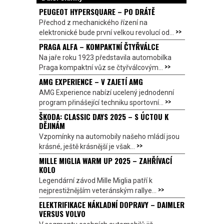
PEUGEOT HYPERSQUARE – PO DRÁTĚ
Přechod z mechanického řízení na
>>
elektronické bude první velkou revolucí od...
PRAGA ALFA – KOMPAKTNÍ ČTYŘVÁLCE
Na jaře roku 1923 představila automobilka
>>
Praga kompaktní vůz se čtyřválcovým...
AMG EXPERIENCE – V ZAJETÍ AMG
AMG Experience nabízí ucelený jednodenní
>>
program přinášející techniku sportovní...
ŠKODA: CLASSIC DAYS 2025 – S ÚCTOU K
DĚJINÁM
Vzpomínky na automobily našeho mládí jsou
>>
krásné, ještě krásnější je však...
MILLE MIGLIA WARM UP 2025 – ZAHŘÍVACÍ
KOLO
Legendární závod Mille Miglia patří k
>>
nejprestižnějším veteránským rallye...
ELEKTRIFIKACE NÁKLADNÍ DOPRAVY – DAIMLER
VERSUS VOLVO