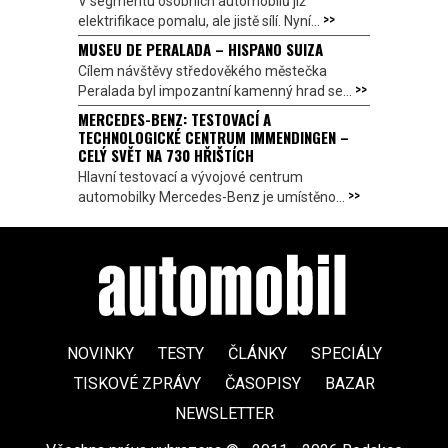
V segmentu osobních automobilů již
>>
elektrifikace pomalu, ale jistě sílí. Nyní...
MUSEU DE PERALADA – HISPANO SUIZA
Cílem návštěvy středověkého městečka
>>
Peralada byl impozantní kamenný hrad se...
MERCEDES-BENZ: TESTOVACÍ A
TECHNOLOGICKÉ CENTRUM IMMENDINGEN –
CELÝ SVĚT NA 730 HŘIŠTÍCH
Hlavní testovací a vývojové centrum
>>
automobilky Mercedes-Benz je umístěno...
NOVINKY
TESTY
ČLÁNKY
SPECIÁLY
TISKOVÉ ZPRÁVY
ČASOPISY
BAZAR
NEWSLETTER