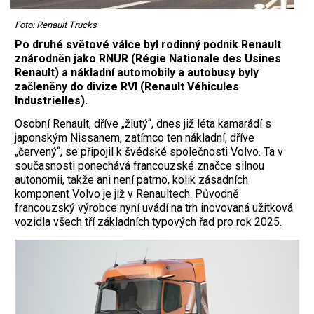
Foto: Renault Trucks
Po druhé světové válce byl rodinný podnik Renault
znárodněn jako RNUR (Régie Nationale des Usines
Renault) a nákladní automobily a autobusy byly
začleněny do divize RVI (Renault Véhicules
Industrielles).
Osobní Renault, dříve „žlutý“, dnes již léta kamarádí s
japonským Nissanem, zatímco ten nákladní, dříve
„červený“, se připojil k švédské společnosti Volvo. Ta v
současnosti ponechává francouzské značce silnou
autonomii, takže ani není patrno, kolik zásadních
komponent Volvo je již v Renaultech. Původně
francouzský výrobce nyní uvádí na trh inovovaná užitková
vozidla všech tří základních typových řad pro rok 2025.