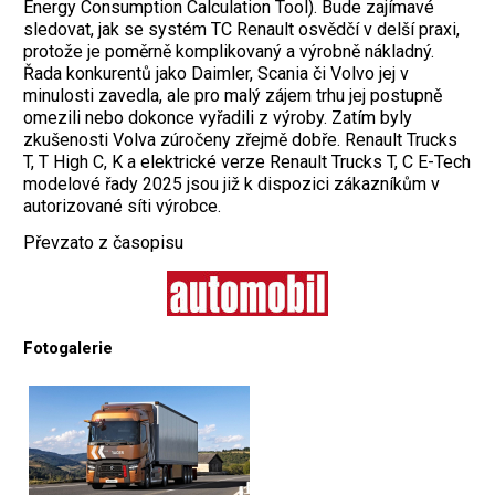
Energy Consumption Calculation Tool). Bude zajímavé
sledovat, jak se systém TC Renault osvědčí v delší praxi,
protože je poměrně komplikovaný a výrobně nákladný.
Řada konkurentů jako Daimler, Scania či Volvo jej v
minulosti zavedla, ale pro malý zájem trhu jej postupně
omezili nebo dokonce vyřadili z výroby. Zatím byly
zkušenosti Volva zúročeny zřejmě dobře. Renault Trucks
T, T High C, K a elektrické verze Renault Trucks T, C E-Tech
modelové řady 2025 jsou již k dispozici zákazníkům v
autorizované síti výrobce.
Převzato z časopisu
Fotogalerie