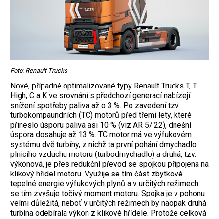
Foto: Renault Trucks
Nové, případně optimalizované typy Renault Trucks T, T
High, C a K ve srovnání s předchozí generací nabízejí
snížení spotřeby paliva až o 3 %. Po zavedení tzv.
turbokompaundních (TC) motorů před třemi lety, které
přineslo úsporu paliva asi 10 % (viz AR 5/’22), dnešní
úspora dosahuje až 13 %. TC motor má ve výfukovém
systému dvě turbíny, z nichž ta první pohání dmychadlo
plnicího vzduchu motoru (turbo­dmychadlo) a druhá, tzv.
výkonová, je přes redukční převod se spojkou připojena na
klikový hřídel motoru. Využije se tím část zbytkové
tepelné energie výfukových plynů a v určitých režimech
se tím zvyšuje točivý moment motoru. Spojka je v pohonu
velmi důležitá, neboť v určitých režimech by naopak druhá
turbína odebírala výkon z kli­kové hřídele. Protože celková