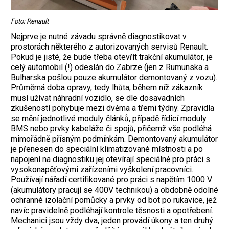
Foto: Renault
Nejprve je nutné závadu správně diagnostikovat v
prostorách některého z autorizovaných servisů Renault.
Pokud je jisté, že bude třeba otevřít trakční akumulátor, je
celý automobil (!) odeslán do Zabrze (jen z Rumunska a
Bulharska pošlou pouze akumulátor demontovaný z vozu).
Průměrná doba opravy, tedy lhůta, během níž zákazník
musí užívat náhradní vozidlo, se dle dosavadních
zkušeností pohybuje mezi dvěma a třemi týdny. Zpravidla
se mění jednotlivé moduly článků, případě řídicí moduly
BMS nebo prvky kabeláže či spojů, přičemž vše podléhá
mimořádně přísným podmínkám. Demontovaný akumulátor
je přenesen do speciální klimatizované místnosti a po
napojení na diagnostiku jej otevírají speciálně pro práci s
vysokonapěťovými zařízeními vyškolení pracovníci.
Používají nářadí certifikované pro práci s napětím 1000 V
(akumulátory pracují se 400V technikou) a obdobně odolné
ochranné izolační pomůcky a prvky od bot po rukavice, jež
navíc pravidelně podléhají kontrole těsnosti a opotřebení.
Mechanici jsou vždy dva, jeden provádí úkony a ten druhý