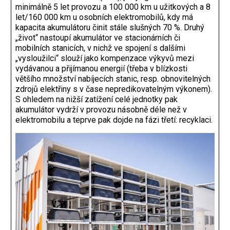
minimálně 5 let provozu a 100 000 km u užitkových a 8
let/160 000 km u osobních elektromobilů, kdy má
kapacita akumulátoru činit stále slušných 70 %. Druhý
„život“ nastoupí akumulátor ve stacionárních či
mobilních stanicích, v nichž ve spojení s dalšími
„vysloužilci“ slouží jako kompenzace výkyvů mezi
vydávanou a přijímanou energií (třeba v blízkosti
většího množství nabíjecích stanic, resp. obnovitelných
zdrojů elektřiny s v čase nepredikovatelným výkonem).
S ohledem na nižší ­zatížení celé jednotky pak
akumulátor vydrží v provozu násobně déle než v
elektromobilu a teprve pak dojde na fázi třetí: recyklaci.