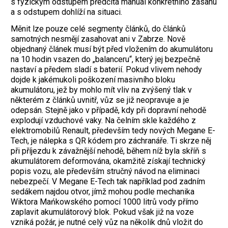
s fyzickým odstupem předčítá manuál konkrétního zásahu
a s odstupem dohlíží na situaci.
Měnit lze pouze celé segmenty článků, do článků
samotných nesmějí zasahovat ani v Zabrze. Nově
objednaný článek musí být před vložením do akumulátoru
na 10 hodin vsazen do „balanceru“, který jej bezpečně
nastaví a předem sladí s baterií. Pokud vlivem nehody
dojde k jakémukoli poškození masivního bloku
akumulátoru, jež by mohlo mít vliv na zvýšený tlak v
některém z článků uvnitř, vůz se již neopravuje a je
odepsán. Stejně jako v případě, kdy při dopravní nehodě
explodují vzduchové vaky. Na čelním skle každého z
elektromobilů Renault, především tedy nových Megane E-
Tech, je nálepka s QR kódem pro záchranáře. Ti skrze něj
při příjezdu k závažnější nehodě, během níž byla skříň s
akumulátorem deformována, okamžitě získají technický
popis vozu, ale především stručný návod na eliminaci
nebezpečí. V Megane E-Tech tak například pod zadním
sedákem najdou otvor, jímž mohou podle mechanika
Wiktora Mańkowského pomocí 1000 litrů vody přímo
zaplavit akumulátorový blok. Pokud však již na voze
vzniká požár, je nutné celý vůz na několik dnů vložit do