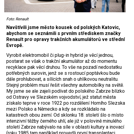
Foto: Renault
Navštívili jsme město kousek od polských Katovic,
abychom se seznámili s prvním střediskem značky
Renault pro opravy trakčních akumulátorů ve střední
Evropě.
Vyrobit elektromobil či plug-in hybrid je věcí jednou,
postarat se však o trakční akumulátor až do momentu
recyklace pak věcí druhou. To vše na pozadí nedostatku
potřebných surovin, jenž se s rostoucí poptávkou bude
dále prohlubovat, a sílících snah o uhlíkovou neutralitu.
Stejný problém musí řešit všechny automobilky na světě.
My jsme se ale zajeli podívat do polského Zabrze blízko
od Ostravy ve Slezském vojvodství, jež statut města
získalo teprve v roce 1922 po rozdělení Horního Slezska
mezi Polsko a Německo a kdy se rozkládalo na
katastrech obou zemí. Od sklonku 18. století šlo o místo
intenzivní těžby černého uhlí, ale již v polovině minulého
století Zabrze nabývalo na síle v oblasti kultury a inovací
(roku 1985 tam například provedli první transplantaci