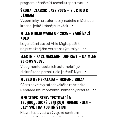
>>
program přinášející techniku sportovní...
ŠKODA: CLASSIC DAYS 2025 – S ÚCTOU K
DĚJINÁM
Vzpomínky na automobily našeho mládí jsou
>>
krásné, ještě krásnější je však...
MILLE MIGLIA WARM UP 2025 – ZAHŘÍVACÍ
KOLO
Legendární závod Mille Miglia patří k
>>
nejprestižnějším veteránským rallye...
ELEKTRIFIKACE NÁKLADNÍ DOPRAVY – DAIMLER
VERSUS VOLVO
V segmentu osobních automobilů již
>>
elektrifikace pomalu, ale jistě sílí. Nyní...
MUSEU DE PERALADA – HISPANO SUIZA
Cílem návštěvy středověkého městečka
>>
Peralada byl impozantní kamenný hrad se...
MERCEDES-BENZ: TESTOVACÍ A
TECHNOLOGICKÉ CENTRUM IMMENDINGEN –
CELÝ SVĚT NA 730 HŘIŠTÍCH
Hlavní testovací a vývojové centrum