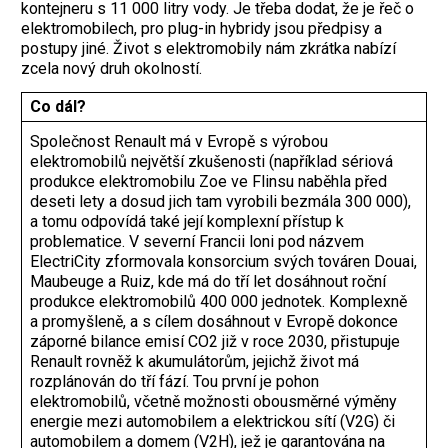
kontejneru s 11 000 litry vody. Je třeba dodat, že je řeč o
elektromobilech, pro plug-in hybridy jsou předpisy a
postupy jiné. Život s elektromobily nám zkrátka nabízí
zcela nový druh okolností.
Co dál?
Společnost Renault má v Evropě s výrobou
elektromobilů největší zkušenosti (například sériová
produkce elektromobilu Zoe ve Flinsu naběhla před
deseti lety a dosud jich tam vyrobili bezmála 300 000),
a tomu odpovídá také její komplexní přístup k
problematice. V severní Francii loni pod názvem
ElectriCity zformovala konsorcium svých továren Douai,
Maubeuge a Ruiz, kde má do tří let dosáhnout roční
produkce elektromobilů 400 000 jednotek. Komplexně
a promyšleně, a s cílem dosáhnout v Evropě dokonce
záporné bilance emisí CO2 již v roce 2030, přistupuje
Renault rovněž k akumulátorům, jejichž život má
rozplánován do tří fází. Tou první je pohon
elektromobilů, včetně možnosti obousměrné výměny
energie mezi automobilem a elektrickou sítí (V2G) či
automobilem a domem (V2H), jež je garantována na