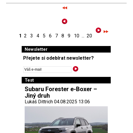
1
2
3
4
5
6
7
8
9
10
...
20
Newsletter
Přejete si odebírat newsletter?
Test
Subaru Forester e-Boxer –
Jiný druh
Lukáš Dittrich 04.08.2025 13:06