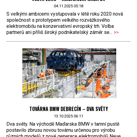
04.11.2025 05:18
S velkými ambicemi vystupovala v létě roku 2020 nová
společnost s prototypem velkého rozvážkového
elektromobilu na konzervativní evropský trh. Volba
partnerů ani příliš široký podnikatelský záměr se...
>>
TOVÁRNA BMW DEBRECÍN – DVA SVĚTY
13.10.2025 06:11
Dva světy. Na východě Maďarska BMW v tamní pustě
postavilo zbrusu novou továrnu určenou pro výrobu
různých modelů z nové generace elektromobilů Neue