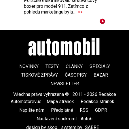
Porsche elektrifikovalo šestiválcový
boxer pro model 911. Zatímco z
pohledu marketingu byla...
>>
NOVINKY
TESTY
ČLÁNKY
SPECIÁLY
TISKOVÉ ZPRÁVY
ČASOPISY
BAZAR
NEWSLETTER
Všechna práva vyhrazena ©
|
2011 - 2026 Redakce
Automotorevue
|
Mapa stránek
|
Redakce stránek
|
Napište nám
|
Předplatné
|
RSS
|
GDPR
|
Nastavení soukromí
Autoři
design by skop
|
system by
SABRE
|