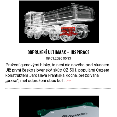
ODPRUŽENÍ ULTIMAAX – INSPIRACE
08.01.2026 05:33
Pružení gumovými bloky, to není nic nového pod sluncem.
Již první československý skútr ČZ 501, populární Čezeta
konstruktéra Jaroslava Františka Kocha, přezdívaná
„prase“, měl odpružení obou kol...
>>