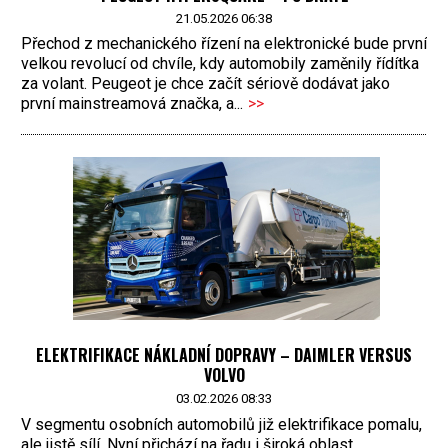
21.05.2026 06:38
Přechod z mechanického řízení na elektronické bude první
velkou revolucí od chvíle, kdy automobily zaměnily řídítka
za volant. Peugeot je chce začít sériově dodávat jako
první mainstreamová značka, a...
>>
ELEKTRIFIKACE NÁKLADNÍ DOPRAVY – DAIMLER VERSUS
VOLVO
03.02.2026 08:33
V segmentu osobních automobilů již elektrifikace pomalu,
ale jistě sílí. Nyní přichází na řadu i široká oblast