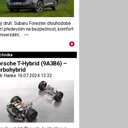
ný druh. Subaru Forester dlouhodobě
zí především na bezpečnost, komfort
niverzální...
>>
chnika
rsche T-Hybrid (9A3B6) –
rbohybrid
tr Hanke 16.07.2024 13:32