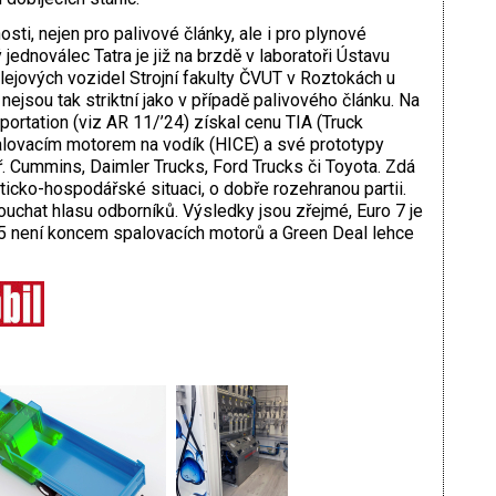
sti, nejen pro palivové články, ale i pro plynové
ednoválec Tatra je již na brzdě v laboratoři Ústavu
lejových vozidel Strojní fakulty ČVUT v Roztokách u
nejsou tak striktní jako v případě palivového článku. Na
portation (viz AR 11/’24) získal cenu TIA (Truck
lovacím motorem na vodík (HICE) a své prototypy
ř. Cummins, Daimler Trucks, Ford Trucks či Toyota. Zdá
iticko-hospodářské situaci, o dobře rozehranou partii.
louchat hlasu odborníků. Výsledky jsou zřejmé, Euro 7 je
035 není koncem spalovacích motorů a Green Deal lehce