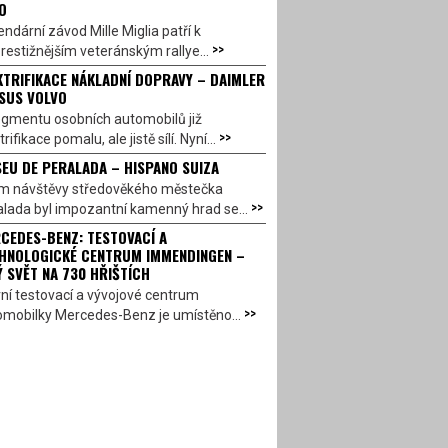
O
ndární závod Mille Miglia patří k
>>
restižnějším veteránským rallye...
KTRIFIKACE NÁKLADNÍ DOPRAVY – DAIMLER
SUS VOLVO
egmentu osobních automobilů již
>>
trifikace pomalu, ale jistě sílí. Nyní...
EU DE PERALADA – HISPANO SUIZA
em návštěvy středověkého městečka
>>
lada byl impozantní kamenný hrad se...
CEDES-BENZ: TESTOVACÍ A
HNOLOGICKÉ CENTRUM IMMENDINGEN –
Ý SVĚT NA 730 HŘIŠTÍCH
ní testovací a vývojové centrum
>>
omobilky Mercedes-Benz je umístěno...