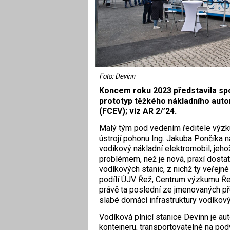
Foto: Devinn
Koncem roku 2023 představila spo
prototyp těžkého nákladního auto
(FCEV); viz AR 2/’24.
Malý tým pod vedením ředitele výzk
ústrojí pohonu Ing. Jakuba Pončíka na
vodíkový nákladní elektromobil, jeho
problémem, než je nová, praxí dostate
vodíkových stanic, z nichž ty veřejné
podílí ÚJV Řež, Centrum výzkumu Řež
právě ta poslední ze jmenovaných pře
slabé domácí infrastruktury vodíkovýc
Vodíková plnicí stanice Devinn je a
kontejneru, transportovatelné na po