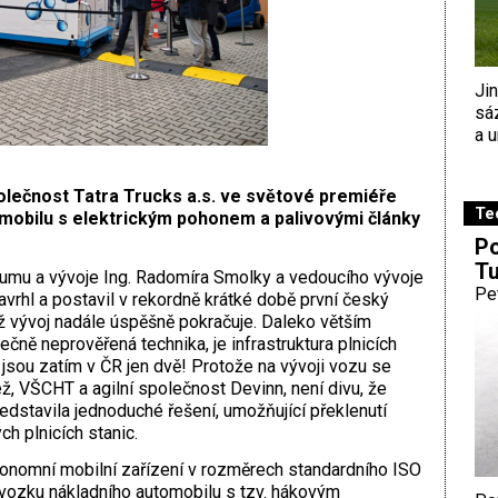
Ji
sá
a u
lečnost Tatra Trucks a.s. ve světové premiéře
Te
mobilu s elektrickým pohonem a palivovými články
Po
Tu
umu a vývoje Ing. Radomíra Smolky a vedoucího vývoje
Pe
vrhl a ­postavil v rekordně krátké době první český
ž vývoj nadále úspěšně pokračuje. Daleko větším
čně neprověřená technika, je infrastruktura plnicích
 jsou zatím v ČR jen dvě! Protože na vývoji vozu se
, VŠCHT a agilní společnost Devinn, není divu, že
dstavila jednoduché řešení, umožňující překlenutí
h plnicích stanic.
utonomní mobilní zařízení v rozměrech standardního ISO
dvozku nákladního automobilu s tzv. hákovým