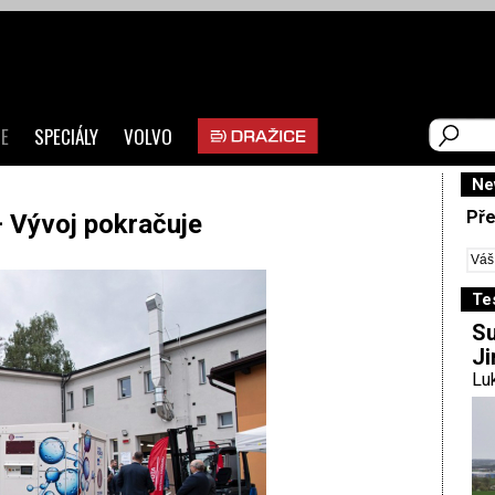
E
SPECIÁLY
VOLVO
Ne
Pře
– Vývoj pokračuje
Te
Su
Ji
Luk