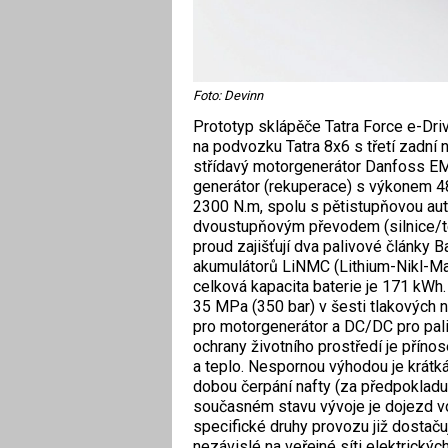
Foto: Devinn
Prototyp sklápěče Tatra Force e-Dri
na podvozku Tatra 8x6 s třetí zadní
střídavý motorgenerátor Danfoss EM
generátor (rekuperace) s výkonem 
2300 N.m, spolu s pětistupňovou a
dvoustupňovým převodem (silnice/ter
proud zajišťují dva palivové články 
akumulátorů LiNMC (Lithium-Nikl-Ma
celková kapacita baterie je 171 kWh
35 MPa (350 bar) v šesti tlakových
pro motorgenerátor a DC/DC pro pali
ochrany životního prostředí je přínos
a teplo. Nespornou výhodou je krátká
dobou čerpání nafty (za předpokladu 
současném stavu vývoje je dojezd v
specifické druhy ­provozu již dostaču
nezávislé na veřejné síti elektrických