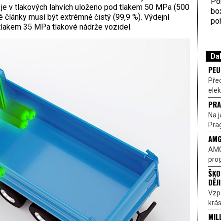
Por
“ je v tlakových lahvích uloženo pod tlakem 50 MPa (500
bo
é články musí být extrémně čistý (99,9 %). Výdejní
poh
tlakem 35 MPa tlakové nádrže vozidel.
Dal
PEU
Pře
elek
PRA
Na j
Prag
AMG
AMG
prog
ŠKO
DĚJ
Vzp
krás
MIL