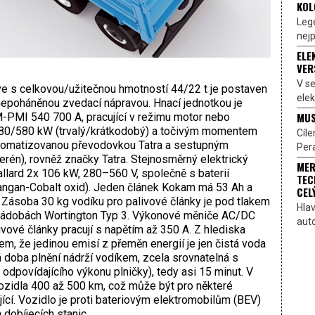
KOL
Lege
nejp
ELE
VER
V s
ve s celkovou/užitečnou hmotností 44/22 t je postaven
elek
 nepoháněnou zvedací nápravou. Hnací jednotkou je
MUS
-PMI 540 700 A, pracující v režimu motor nebo
480/580 kW (trvalý/krátkodobý) a točivým momentem
Cíl
utomatizovanou převodovkou Tatra a sestupným
Pera
én), rovněž značky Tatra. Stejnosměrný elektrický
MER
Ballard 2x 106 kW, 280–560 V, společně s baterií
TEC
ngan-Cobalt oxid). Jeden článek Kokam má 53 Ah a
CEL
. Zásoba 30 kg vodíku pro palivové články je pod tlakem
Hlav
 nádobách Wortington Typ 3. Výkonové měniče AC/DC
aut
vové články pracují s napětím až 350 A. Z hlediska
em, že jedinou emisí z přeměn energií je jen čistá voda
 doba plnění nádrží vodíkem, zcela srovnatelná s
odpovídajícího výkonu plničky), tedy asi 15 minut. V
ozidla 400 až 500 km, což může být pro některé
jící. Vozidlo je proti bateriovým elektromobilům (BEV)
 dobíjecích stanic.