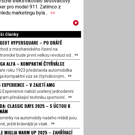
sche elektrifikovalo šestiválcový
xer pro model 911. Zatímco z
ledu marketingu byla...
>>
ší články
GEOT HYPERSQUARE – PO DRÁTĚ
chod z mechanického řízení na
>>
tronické bude první velkou revolucí od...
GA ALFA – KOMPAKTNÍ ČTYŘVÁLCE
aře roku 1923 představila automobilka
>>
a kompaktní vůz se čtyřválcovým...
 EXPERIENCE – V ZAJETÍ AMG
 Experience nabízí ucelený jednodenní
>>
ram přinášející techniku sportovní...
DA: CLASSIC DAYS 2025 – S ÚCTOU K
INÁM
omínky na automobily našeho mládí jsou
>>
né, ještě krásnější je však...
LE MIGLIA WARM UP 2025 – ZAHŘÍVACÍ