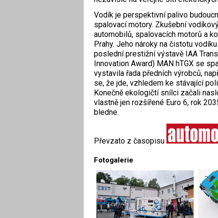
Vodík je perspektivní palivo budoucno
spalovací motory. Zkušební vodíkový j
automobilů, spalovacích motorů a ko
Prahy. Jeho nároky na čistotu vodíku 
poslední prestižní výstavě IAA Trans
Innovation Award) MAN hTGX se spa
vystavila řada předních výrobců, nap
se, že jde, vzhledem ke stávající pol
Konečně ekologičtí snílci začali nas
vlastně jen rozšířené Euro 6, rok 2
bledne.
Převzato z časopisu
Fotogalerie