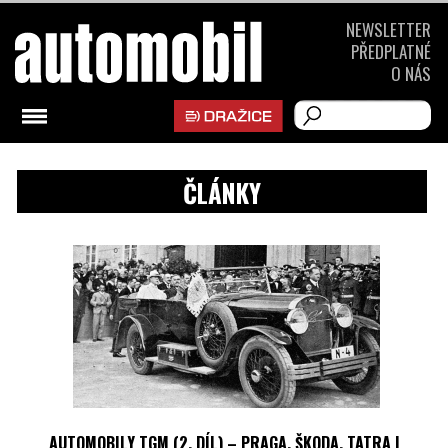
NEWSLETTER
PŘEDPLATNÉ
O NÁS
ČLÁNKY
AUTOMOBILY TGM (2. DÍL) – PRAGA, ŠKODA, TATRA I