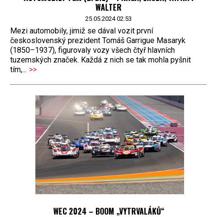
WALTER
25.05.2024 02:53
Mezi automobily, jimiž se dával vozit první
československý prezident Tomáš Garrigue Masaryk
(1850–1937), figurovaly vozy všech čtyř hlavních
tuzemských značek. Každá z nich se tak mohla pyšnit
tím,...
>>
WEC 2024 – BOOM „VYTRVALÁKŮ“