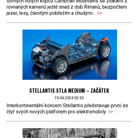
strmých holých kopců Cumbrian Mountains se zídkami z
rovnaných kamenů ještě snad z dob Římanů, bezpočtem
jezer, lesy, členitým pobřežím a chudými...
>>
STELLANTIS STLA MEDIUM – ZAČÁTEK
15.04.2024 02:33
Interkontinentální koncern Stellantis představuje první ze
čtyř svých nových platforem pro elektromobily.
>>