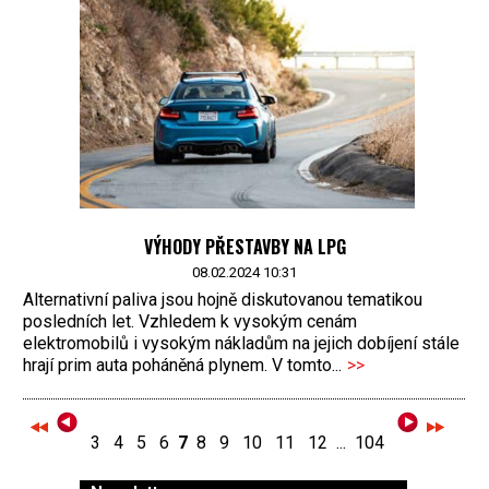
VÝHODY PŘESTAVBY NA LPG
08.02.2024 10:31
Alternativní paliva jsou hojně diskutovanou tematikou
posledních let. Vzhledem k vysokým cenám
elektromobilů i vysokým nákladům na jejich dobíjení stále
hrají prim auta poháněná plynem. V tomto...
>>
3
4
5
6
7
8
9
10
11
12
...
104