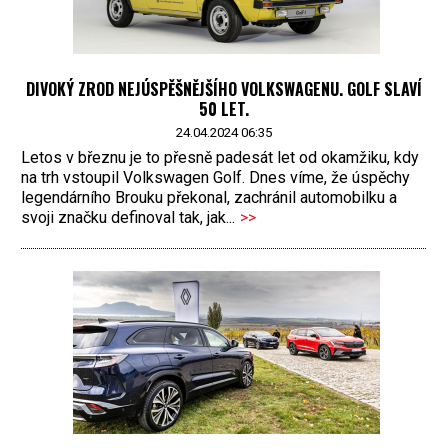
DIVOKÝ ZROD NEJÚSPĚŠNĚJŠÍHO VOLKSWAGENU. GOLF SLAVÍ
50 LET.
24.04.2024 06:35
Letos v březnu je to přesně padesát let od okamžiku, kdy
na trh vstoupil Volkswagen Golf. Dnes víme, že úspěchy
legendárního Brouku překonal, zachránil automobilku a
svoji značku definoval tak, jak...
>>