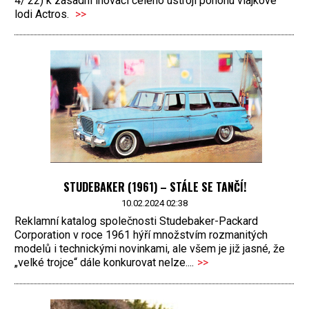
4/’22) k zásadní inovaci celého ústrojí pohonu vlajkové
lodi Actros.
>>
STUDEBAKER (1961) – STÁLE SE TANČÍ!
10.02.2024 02:38
Reklamní katalog společnosti Studebaker-Packard
Corporation v roce 1961 hýří množstvím rozmanitých
modelů i technickými novinkami, ale všem je již jasné, že
„velké trojce“ dále konkurovat nelze....
>>