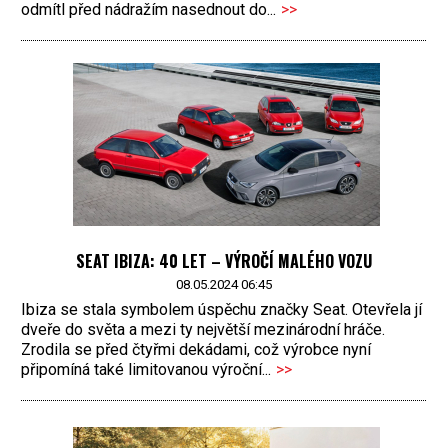
odmítl před nádražím nasednout do...
>>
SEAT IBIZA: 40 LET – VÝROČÍ MALÉHO VOZU
08.05.2024 06:45
Ibiza se stala symbolem úspěchu značky Seat. Otevřela jí
dveře do světa a mezi ty největší mezinárodní hráče.
Zrodila se před čtyřmi dekádami, což výrobce nyní
připomíná také limitovanou výroční...
>>