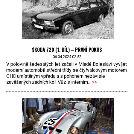
ŠKODA 720 (1. DÍL) – PRVNÍ POKUS
06.04.2024 02:52
V polovině šedesátých let začali v Mladé Boleslavi vyvíjet
moderní automobil střední třídy se čtyřválcovým motorem
OHC umístěným vpředu a s pohonem nezávisle
zavěšených zadních kol. Vůz s interním...
>>