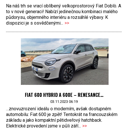
Na náš trh se vrací oblíbený velkoprostorový Fiat Doblò. A
to v nové generaci! Nabízí jedinečnou kombinaci malého
půdorysu, objemného interiéru a rozsáhlé výbavy. K
dispozici je s osvědčenými...
>>
FIAT 600 HYBRID A 600E – RENESANCE…
03.11.2023 06:19
…znovuzrození ideálu o moderním, avšak dostupném
automobilu: Fiat 600 je zpět! Tentokrát na francouzském
základu a jako kompaktní pětidveřový hatchback.
Elektrické provedení jsme v půli září...
>>