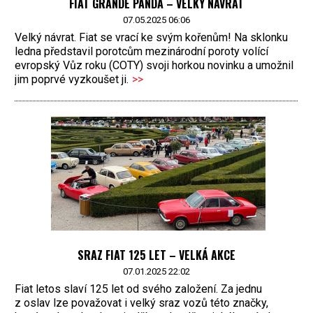
FIAT GRANDE PANDA – VELKÝ NÁVRAT
07.05.2025 06:06
Velký návrat. Fiat se vrací ke svým kořenům! Na sklonku
ledna představil porotcům mezinárodní poroty volící
evropský Vůz roku (COTY) svoji horkou novinku a umožnil
jim poprvé vyzkoušet ji.
>>
SRAZ FIAT 125 LET – VELKÁ AKCE
07.01.2025 22:02
Fiat letos slaví 125 let od svého založení. Za jednu
z oslav lze považovat i velký sraz vozů této značky,