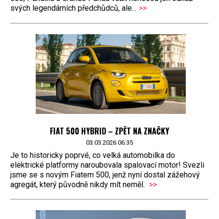
svých legendárních předchůdců, ale...
>>
FIAT 500 HYBRID – ZPĚT NA ZNAČKY
03.03.2026 06:35
Je to historicky poprvé, co velká automobilka do
elektrické platformy naroubovala spalovací motor! Svezli
jsme se s novým Fiatem 500, jenž nyní dostal zážehový
agregát, který původně nikdy mít neměl.
>>