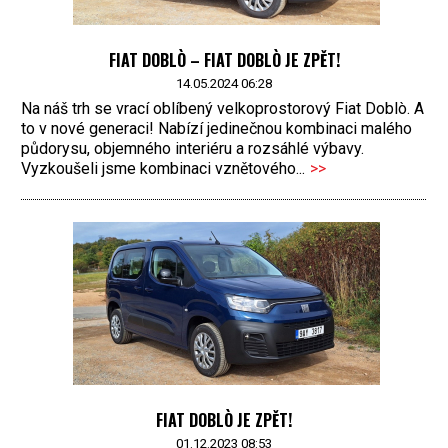
FIAT DOBLÒ – FIAT DOBLÒ JE ZPĚT!
14.05.2024 06:28
Na náš trh se vrací oblíbený velkoprostorový Fiat Doblò. A
to v nové generaci! Nabízí jedinečnou kombinaci malého
půdorysu, objemného interiéru a rozsáhlé výbavy.
Vyzkoušeli jsme kombinaci vznětového...
>>
FIAT DOBLÒ JE ZPĚT!
01.12.2023 08:53