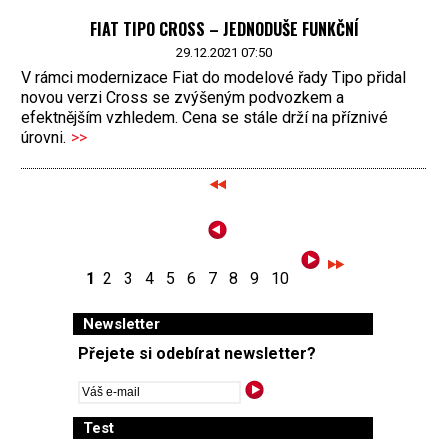
FIAT TIPO CROSS – JEDNODUŠE FUNKČNÍ
29.12.2021 07:50
V rámci modernizace Fiat do modelové řady Tipo přidal
novou verzi Cross se zvýšeným podvozkem a
efektnějším vzhledem. Cena se stále drží na příznivé
úrovni.
>>
1
2
3
4
5
6
7
8
9
10
Newsletter
Přejete si odebírat newsletter?
Test