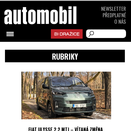
NEWSLETTER
PŘEDPLATNÉ
O NÁS
RUBRIKY
FIAT ULYSSE 2.2 MTJ – VÍTANÁ ZMĚNA