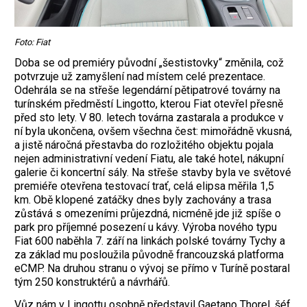
Foto: Fiat
Doba se od premiéry původní „šestistovky“ změnila, což
potvrzuje už zamyšlení nad místem celé prezentace.
Odehrála se na střeše legendární pětipatrové továrny na
turínském předměstí Lingotto, kterou Fiat otevřel přesně
před sto lety. V 80. letech továrna zastarala a produkce v
ní byla ukončena, ovšem všechna čest: mimořádně vkusná,
a jistě náročná přestavba do rozložitého objektu pojala
nejen administrativní vedení Fiatu, ale také hotel, nákupní
galerie či koncertní sály. Na střeše stavby byla ve světové
premiéře otevřena testovací trať, celá elipsa měřila 1,5
km. Obě klopené zatáčky dnes byly zachovány a trasa
zůstává s omezeními průjezdná, nicméně jde již spíše o
park pro příjemné posezení u kávy. Výroba nového typu
Fiat 600 naběhla 7. září na linkách polské továrny Tychy a
za základ mu posloužila původně francouzská platforma
eCMP. Na druhou stranu o vývoj se přímo v Turíně postaral
tým 250 konstruktérů a návrhářů.
Vůz nám v Lingottu osobně představil Gaetano Thorel, šéf