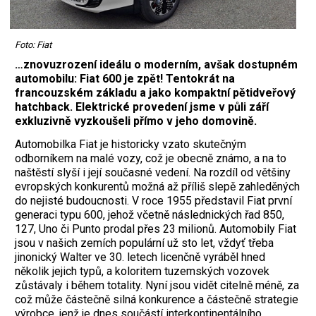
Foto: Fiat
…znovuzrození ideálu o moderním, avšak dostupném
automobilu: Fiat 600 je zpět! Tentokrát na
francouzském základu a jako kompaktní pětidveřový
hatchback. Elektrické provedení jsme v půli září
exkluzivně vyzkoušeli přímo v jeho domovině.
Automobilka Fiat je historicky vzato skutečným
odborníkem na malé vozy, což je obecně známo, a na to
naštěstí slyší i její současné vedení. Na rozdíl od většiny
evropských konkurentů možná až příliš slepě zahleděných
do nejisté budoucnosti. V roce 1955 představil Fiat první
generaci typu 600, jehož včetně následnických řad 850,
127, Uno či Punto prodal přes 23 milionů. Automobily Fiat
jsou v našich zemích populární už sto let, vždyť třeba
jinonický Walter ve 30. letech licenčně vyráběl hned
několik jejich typů, a koloritem tuzemských vozovek
zůstávaly i během totality. Nyní jsou vidět citelně méně, za
což může částečně silná konkurence a částečně strategie
výrobce, jenž je dnes součástí interkontinentálního