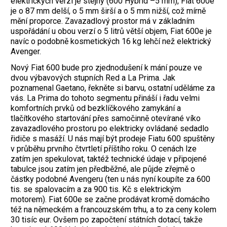
elektrických verzí je stejný (600 Hybrid –5 mm), Fiat 600e
je o 87 mm delší, o 5 mm širší a o 5 mm nižší, což mírně
mění proporce. Zavazadlový prostor má v základním
uspořádání u obou verzí o 5 litrů větší objem, Fiat 600e je
navíc o podobně kosmetických 16 kg lehčí než elektrický
Avenger.
Nový Fiat 600 bude pro zjednodušení k mání pouze ve
dvou výbavových stupních Red a La Prima. Jak
poznamenal Gaetano, řekněte si barvu, ostatní uděláme za
vás. La Prima do tohoto segmentu přináší i řadu velmi
komfortních prvků od bezklíčkového zamykání a
tlačítkového startování přes samočinně otevírané víko
zavazadlového prostoru po elektricky ovládané sedadlo
řidiče s masáží. U nás mají být prodeje Fiatu 600 spuštěny
v průběhu prvního čtvrtletí příštího roku. O cenách lze
zatím jen spekulovat, taktéž technické údaje v připojené
tabulce jsou zatím jen předběžné, ale půjde zřejmě o
částky podobné Avengeru (ten u nás nyní koupíte za 600
tis. se spalovacím a za 900 tis. Kč s elektrickým
motorem). Fiat 600e se začne prodávat kromě domácího
též na německém a francouzském trhu, a to za ceny kolem
30 tisíc eur. Ovšem po započtení státních dotací, takže