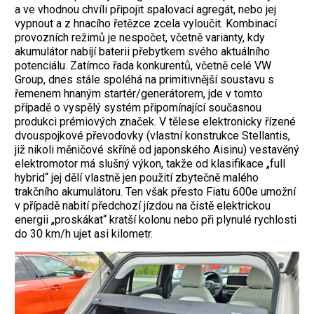
a ve vhodnou chvíli připojit spalovací agregát, nebo jej
vypnout a z hnacího řetězce zcela vyloučit. Kombinací
provozních režimů je nespočet, včetně varianty, kdy
akumulátor nabíjí baterii přebytkem svého aktuálního
potenciálu. Zatímco řada konkurentů, včetně celé VW
Group, dnes stále spoléhá na primitivnější soustavu s
řemenem hnaným startér/generátorem, jde v tomto
případě o vyspělý systém připomínající současnou
produkci prémiových značek. V tělese elektronicky řízené
dvouspojkové převodovky (vlastní konstrukce Stellantis,
již nikoli měničové skříně od japonského Aisinu) vestavěný
elektromotor má slušný výkon, takže od klasifikace „full
hybrid“ jej dělí vlastně jen použití zbytečně malého
trakčního akumulátoru. Ten však přesto Fiatu 600e umožní
v případě nabití předchozí jízdou na čistě elektrickou
energii „proskákat“ kratší kolonu nebo při plynulé rychlosti
do 30 km/h ujet asi kilometr.