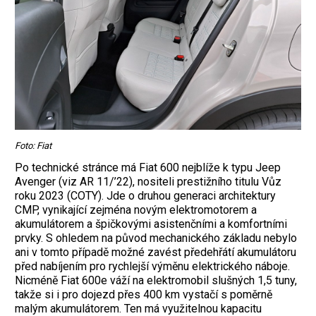
Foto: Fiat
Po technické stránce má Fiat 600 nejblíže k typu Jeep
Avenger (viz AR 11/’22), nositeli prestižního titulu Vůz
roku 2023 (COTY). Jde o druhou generaci architektury
CMP, vynikající zejména novým elektromotorem a
akumulátorem a špičkovými asistenčními a komfortními
prvky. S ohledem na původ mechanického základu nebylo
ani v tomto případě možné zavést předehřátí akumulátoru
před nabíjením pro rychlejší výměnu elektrického náboje.
Nicméně Fiat 600e váží na elektromobil slušných 1,5 tuny,
takže si i pro dojezd přes 400 km vystačí s poměrně
malým akumulátorem. Ten má využitelnou kapacitu