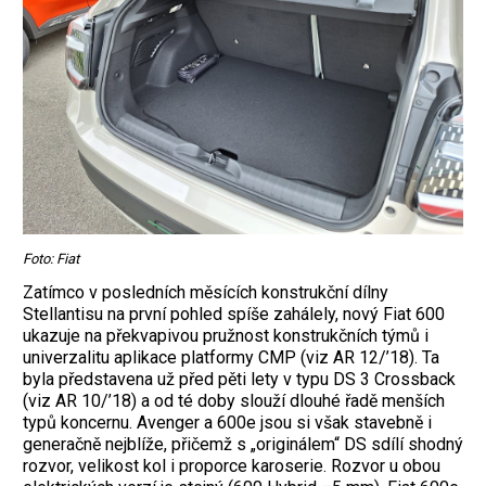
Foto: Fiat
Zatímco v posledních měsících konstrukční dílny
Stellantisu na první pohled spíše zahálely, nový Fiat 600
ukazuje na překvapivou pružnost konstrukčních týmů i
univerzalitu aplikace platformy CMP (viz AR 12/’18). Ta
byla představena už před pěti lety v typu DS 3 Crossback
(viz AR 10/’18) a od té doby slouží dlouhé řadě menších
typů koncernu. Avenger a 600e jsou si však stavebně i
generačně nejblíže, přičemž s „originálem“ DS sdílí shodný
rozvor, velikost kol i proporce karoserie. Rozvor u obou