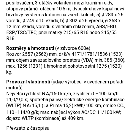
posilovačem, 3 otáčky volantem mezi krajními rejdy,
stopový průměr otáčení 10,5 m; dvouokruhový kapalinový
brzdový systém s kotouči na všech kolech, a) ø 283 x 26
vpředu, ø 249 x 10 vzadu, b) ø 302 x 26 vpředu, ø 268 x
12 mm vzadu, vpředu s vnitřním chlazením, ABS/EBD,
ESP/TSC/TRC; pneumatiky 215/65 R16 nebo 215/55
R18.
Rozměry a hmotnosti
(v závorce 600e)
Rozvor 2557 (2562) mm, d/š/v 4171/1781/1536 (1523)
mm; objem zavazadlového prostoru (VDA) min. 385 (360),
max. 1256 (1231) l; hmotnost pohotovostní 1275 (1520)
kg.
Provozní vlastnosti
(údaje výrobce, v uvedeném pořadí
motorů)
Největší rychlost N.A/150 km/h, zrychlení 0–100 km/h
11,0/9,0 s; spotřeba paliva/elektrické energie kombinace
(WLTP) N.A/15,1 (La Prima 15,2) kWh/100 km, emise CO
2
110–114/0 g/k; max. nabíjecí výkon AC/DC 11/100 kW;
dojezd WLTP (kombinace) až 409 km.
Převzato z časopisu