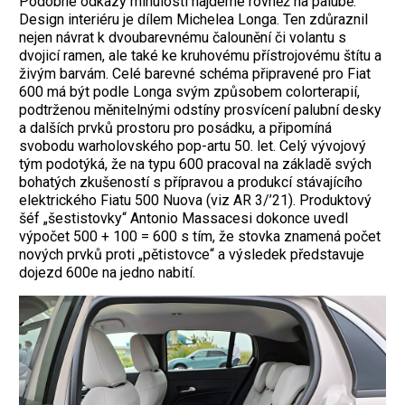
Podobné odkazy minulosti najdeme rovněž na palubě.
Design interiéru je dílem Michelea Longa. Ten zdůraznil
nejen návrat k dvoubarevnému čalounění či volantu s
dvojicí ramen, ale také ke kruhovému přístrojovému štítu a
živým barvám. Celé barevné schéma připravené pro Fiat
600 má být podle Longa svým způsobem colorterapií,
podtrženou měnitelnými odstíny prosvícení palubní desky
a dalších prvků prostoru pro posádku, a připomíná
svobodu warholovského pop-artu 50. let. Celý vývojový
tým podotýká, že na typu 600 pracoval na základě svých
bohatých zkušeností s přípravou a produkcí stávajícího
elektrického Fiatu 500 Nuova (viz AR 3/’21). Produktový
šéf „šestistovky“ Antonio Massacesi dokonce uvedl
výpočet 500 + 100 = 600 s tím, že stovka znamená počet
nových prvků proti „pětistovce“ a výsledek představuje
dojezd 600e na jedno nabití.