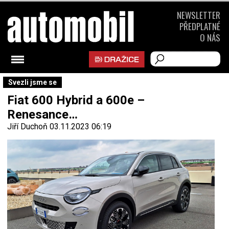
NEWSLETTER
PŘEDPLATNÉ
O NÁS
Svezli jsme se
Fiat 600 Hybrid a 600e –
Renesance…
Jiří Duchoň
03.11.2023 06:19