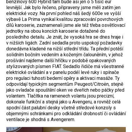
benzínový 600 Hybrid tam bude asi jen o 5 tisíc eur
levnější. Jak bylo řečeno, připraveny jsme měli zatím jen
elektrické vozy. Na první pohled náš šedý 600e ve vyšší
výbavě La Prima vynikal kvalitou zpracování povrchových
dílů karoserie, zaznamenali jsme ale též třeba osvětlovací
jednotky na obou koncích karoserie dotažené do
posledního detailu. Je znát, že vysoká hra se dnes hraje i
v nižších ligách. Zadní sedadla proto uspokojí požadavky
donedávna kladené na nižší střední třídu. Ta přední potěší
solidním bočním vedením a koženým čalouněním, v jehož
prošívání najdeme další hříčku v podobě opakovaných
stylizovaných písmen FIAT. Sedadlo řidiče má všestranné
elektrické ovládání a v panelu podél levé ruky i spínače
pro regulaci tuhosti bederní opěry a aktivaci masáže. Ty
odpovídají typickým segmentům Peugeot/Citroën, stejně
jako ovladače spouštění oken ve dveřích nebo páčky před
volantem. Tlačítka na ramenech volantu jsou precizní,
dokonale funkční a stejná jako u Avengeru, a rovněž celá
spodní část palubní desky včetně středové konzoly s
objemnými schránkami pro odkládání drobností či ovládání
ventilace je shodná s Avengerem.