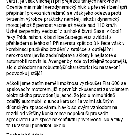
verzi“, je však vláčnější při přejezdu táhlých nerovností.
Oceníte minimální aerodynamický hluk a přesné řízení (při
přepínání provozních režimů se však jeho odezva proti
tvrzením výrobce prakticky nemění), jakož i dynamický
motor, jehož čipernost vadne až někde nad 110 km/h.
Úzké serpentiny vedoucí z turínské čtvrti Sassi v údolí
řeky Pádu nahoru k bazilice Superga vůz zvládal s
přehledem a lehkostí. Při návratu zpět dolů k řece však v
kombinaci prudkého brzdění v zatáčce s ostřejšími
nerovnostmi jevila zadní náprava sklony k nejistotě a
automobil rozvlnila. Avenger by zde byl zřejmě topornější,
ale s ohledem na robustnější charakteristiku nastavení
podvozku jistější.
Ačkoli jsme zatím neměli možnost vyzkoušet Fiat 600 se
spalovacím motorem, již z prvních zkušeností za volantem
elektrického provedení je jasné, že jde o mimořádně
zdařilý automobil s tuhou karoserií a velmi slušným
dílenským zpracováním. Navíc se svým vzhledem na
rozdíl od většiny konkurence nepokouší prosadit
agresivitou, ale spíše nekonfliktní přívětivostí. No a taky
tou krásnou pohádkou okolo…