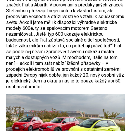
značek Fiat a Abarth. V porovnání s předáky jiných značek
Stellantisu překvapil nejen úctou k vlastní historii, ale
především věcností a střízlivostí ve vztahu k současnému
světu. Ačkoli jsme měli k dispozici výhradně elektrické
modely 600e, ty se spalovacím motorem Gaetano
nezamlčoval: „Jistě, typ 600 ukazuje elektrickou
budoucnost, ale Fiat zůstává sociálně cítící společností,
takže zákazníkům nabízí i to, co potřebují právě teď.“ Fiat
se podle něj nesmí zpronevěřit svému odkazu mistra
malých a dostupných vozů. Mimochodem, Itálie na tom
není – ačkoli i tam stát nabízí štědré příspěvky – v
prodejích elektromobilů ve srovnání s ostatními zeměmi
západní Evropy nijak dobře: jen každý 20. nový osobní vůz
je elektrický. Jen na okraj, u nás je to pouze každý asi 50.
osobní automobil…