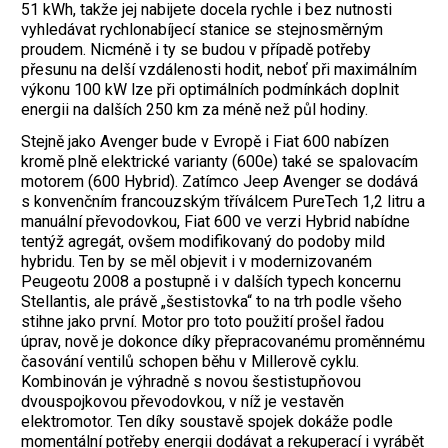
51 kWh, takže jej nabijete docela rychle i bez nutnosti
vyhledávat rychlonabíjecí stanice se stejnosměrným
proudem. Nicméně i ty se budou v případě potřeby
přesunu na delší vzdálenosti hodit, neboť při maximálním
výkonu 100 kW lze při optimálních podmínkách doplnit
energii na dalších 250 km za méně než půl hodiny.
Stejně jako Avenger bude v Evropě i Fiat 600 nabízen
kromě plně elektrické varianty (600e) také se spalovacím
motorem (600 Hybrid). Zatímco Jeep Avenger se dodává
s konvenčním francouzským tříválcem Pure­Tech 1,2 litru a
manuální převodovkou, Fiat 600 ve verzi Hybrid nabídne
tentýž agregát, ovšem modifikovaný do podoby mild
hybridu. Ten by se měl objevit i v modernizovaném
Peugeotu 2008 a postupně i v dalších typech koncernu
Stellantis, ale právě „šestistovka“ to na trh podle všeho
stihne jako první. Motor pro toto použití prošel řadou
úprav, nově je dokonce díky přepracovanému proměnnému
časování ventilů schopen běhu v Millerově cyklu.
Kombinován je výhradně s novou šestistupňovou
dvouspojkovou převodovkou, v níž je vestavěn
elektromotor. Ten díky soustavě spojek dokáže podle
momentální potřeby energii dodávat a rekuperací i vyrábět