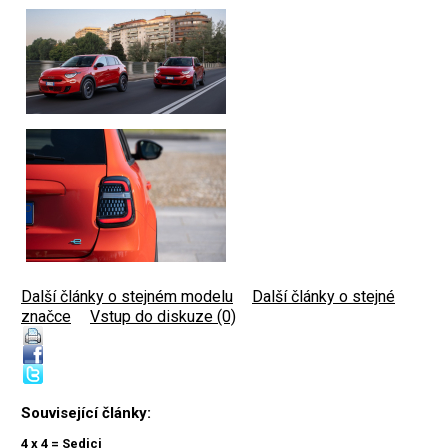
Další články o stejném modelu
|
Další články o stejné
značce
|
Vstup do diskuze (0)
Související články:
4 x 4 = Sedici