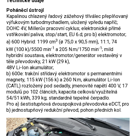
Technické údaje
Poháněcí ústrojí
Kapalinou chlazený řadový zážehový tříválec přeplňovaný
výfukovým turbodmychadlem, uložený vpředu napříč;
DOHC 4V, Millerův pracovní cyklus; elektronické přímé
vstřikování paliva; stop/start, EU 6.d; pro b) elektromotor;
3
a) 600 Hybrid: 1199 cm
(ø 75,0 x 90,5 mm), 11:1, 74
-1
-1
kW (100 k)/5500 min
a 205 N.m/1750 min
; mild
hybridní soustava, elektromotor/generátor vestavěný v
těle převodovky, 21 kW (29 k),
48V Li-Ion akumulátor;
b) 600e: trakční střídavý elektromotor s permanentními
magnety, 115 kW (156 k) a 260 N.m, akumulátor Li-Ion
(CATL) rozložený pod s­­edadly, jmenovité napětí 400 V, 17
modulů po 102 článcích, kapacita celková/využitelná
54/51 kWh, 339 kg; standardně tepelné čerpadlo.
Pro a) šestistupňová dvouspojková převodovka eDCT, pro
b) jednostupňový redukční převod; pohon předních kol.