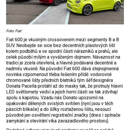
Foto: Fiat
Fiat 600 je vkusným crossoverem mezi segmenty B a B
SUV. Neobejde se sice bez decentních plastových lišt
kolem podběhů a ve spodní části nárazníků a prahů, ale
celek působí milým a vyváženým dojmem. Návaznost na
tradici je zcela otevřená, a hlavně podávaná decentně a
nadmíru vkusně. Na původní Fiat 600 dává stejnojmenná
novinka vzpomenout třeba řešením přídě: vodorovné
chromované lišty předních blatníků tým šéfdesignéra
Donata Pacella protáhl až do masky tak, že protnuly hlavní
LED světlomety vedví a jejich horní části se tak zdvihají
spolu s kapotou. Vzadu nás Donato upozornil na
opakování dělených svislých svítilen (nyní jsou v těch
páscích blikače) a do šířky roztaženou lištu, nesoucí
původně jen osvětlení registrační značky (dnes i spínače
zamykání a otevírání víka zavazadlového prostoru).