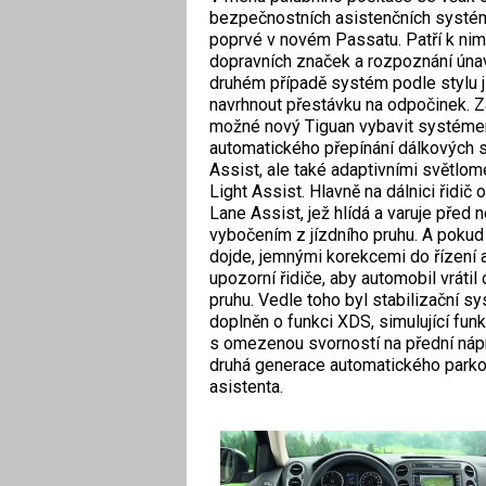
bezpečnostních asistenčních systé
poprvé v novém Passatu. Patří k ni
dopravních značek a rozpoznání únav
druhém případě systém podle stylu 
navrhnout přestávku na odpočinek. Za
možné nový Tiguan vybavit systém
automatického přepínání dálkových 
Assist, ale také adaptivními světlo
Light Assist. Hlavně na dálnici řidič 
Lane Assist, jež hlídá a varuje před
vybočením z jízdního pruhu. A pokud
dojde, jemnými korekcemi do řízení 
upozorní řidiče, aby automobil vrátil
pruhu. Vedle toho byl stabilizační 
doplněn o funkci XDS, simulující funk
s omezenou svorností na přední nápr
druhá generace automatického park
asistenta.