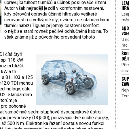
LEA
upravující tuhost tlumičů a účinek posilovače řízení.
HRÁ
Autor však nejraději jezdil v komfortním nastavení,
kdy pérování opravdu účinně filtrovalo veškeré
Lea
nerovnosti i s velkými koly; ovšem i se standardními
měst
tlumiči nabízí Tiguan příjemný cestovní komfort,
SUB
o nějž se stará rovněž pečlivě odhlučněná kabina. To
VŠE
však známe již z původního provedení tohoto
U n
řad 
ŠKO
 čítá čtyři
DĚJI
esp. 118 kW
Přím
ozici bližší
sla
 kW a tři
 s 81, 103 a 125
CUP
ní 2.0 TDI mohou
ZAV
echnology, dále
Nejv
 CO2. Standardem
Terr
torům je
 pro pohonné
dnat samočinné sedmistupňové dvouspojkové ústrojí
typu převodovky (DQ500), používající dvě suché spojky,
až 500 N.m. Elektronika řazení dostala novou funkci