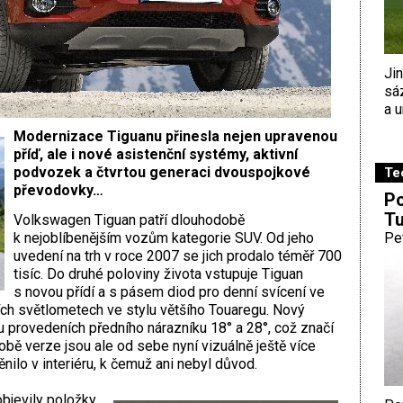
Ji
sá
a u
Modernizace Tiguanu přinesla nejen upravenou
příď, ale i nové asistenční systémy, aktivní
podvozek a čtvrtou generaci dvouspojkové
Te
převodovky…
Po
Tu
Volkswagen Tiguan patří dlouhodobě
k nejoblíbenějším vozům kategorie SUV. Od jeho
Pe
uvedení na trh v roce 2007 se jich prodalo téměř 700
tisíc. Do druhé poloviny života vstupuje Tiguan
s novou přídí a s pásem diod pro denní svícení ve
ch světlometech ve stylu většího Touaregu. Nový
u provedeních předního nárazníku 18° a 28°, což značí
obě verze jsou ale od sebe nyní vizuálně ještě více
ilo v interiéru, k čemuž ani nebyl důvod.
bjevily položky