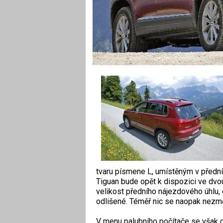
tvaru písmene L, umístěným v přední
Tiguan bude opět k dispozici ve dvo
velikost předního nájezdového úhlu, 
odlišené. Téměř nic se naopak nezměn
V menu palubního počítače se však o