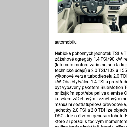
automobilu.
Nabídka pohonných jednotek TSI a TDI
zážehové agregáty 1.4 TSI/90 kW, r
(k tomuto motoru zatím nejsou k disp
technické údaje) a 2.0 TSI/132 a 155
výkonové verze turbodieselu 2.0 TDI
kW. Oba čtyřválce 1.4 TSI a prostřed
být vybaveny paketem BlueMotion T
snižujícím spotřebu paliva a emise
ke všem zážehovým i vznětovým mo
manuální šestistupňová převodovka,
jednotky 2.0 TSI a 2.0 TDI lze obje
DSG. Jde o čtvrtou generaci tohoto 
které si poradí s točivým momentem 