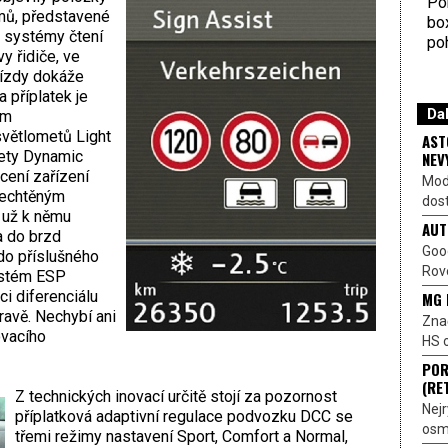
Por
mů, představené
bo
m systémy čtení
poh
y řidiče, ve
jízdy dokáže
 příplatek je
Dal
em
světlometů Light
AST
mety Dynamic
NEV
ocení zařízení
Mod
 nechtěným
dost
 už k němu
AUT
a do brzd
Goo
 do příslušného
Rove
systém ESP
ci diferenciálu
MG 
avě. Nechybí ani
Znač
ovacího
HS o
POR
(RE
Z technických inovací určitě stojí za pozornost
Nejr
příplatková adaptivní regulace podvozku DCC se
osmi
třemi režimy nastavení Sport, Comfort a Normal,