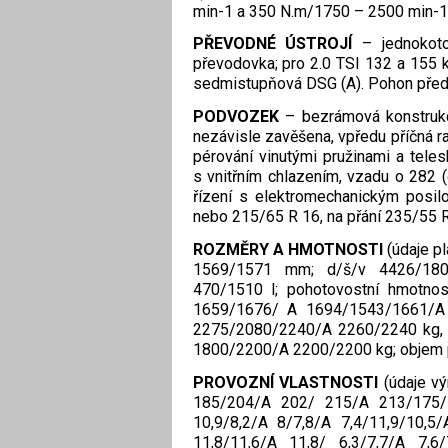
min-1 a 350 N.m/1750 – 2500 min-1
PŘEVODNÉ ÚSTROJÍ
– jednokoto
převodovka; pro 2.0 TSI 132 a 155
sedmistupňová DSG (A). Pohon předn
PODVOZEK
– bezrámová konstruk
nezávisle zavěšena, vpředu příčná 
pérování vinutými pružinami a tele
s vnitřním chlazením, vzadu o 282
řízení s elektromechanickým posi
nebo 215/65 R 16, na přání 235/55 
ROZMĚRY A HMOTNOSTI
(údaje pl
1569/1571 mm; d/š/v 4426/180
470/1510 l; pohotovostní hmotno
1659/1676/ A 1694/1543/1661/A
2275/2080/2240/A 2260/2240 kg, 
1800/2200/A 2200/2200 kg; objem pa
PROVOZNÍ VLASTNOSTI
(údaje vý
185/204/A 202/ 215/A 213/175/
10,9/8,2/A 8/7,8/A 7,4/11,9/10,5
11,8/11,6/A 11,8/ 6,3/7,7/A 7,