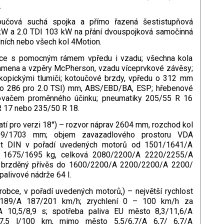
.
učová suchá spojka a přímo řazená šestistupňová
 kW a 2.0 TDI 103 kW na přání dvouspojková samočinná
ích nebo všech kol 4Motion.
ce s pomocným rámem vpředu i vzadu; všechna kola
ramena a vzpěry McPherson, vzadu víceprvkové závěsy;
skopickými tlumiči; kotoučové brzdy, vpředu o 312 mm
 (o 286 pro 2.0 TSI) mm, ABS/EBD/BA, ESP; hřebenové
lovačem proměnného účinku; pneumatiky 205/55 R 16
R 17 nebo 235/50 R 18.
atí pro verzi 18°) – rozvor náprav 2604 mm, rozchod kol
9/1703 mm; objem zavazadlového prostoru VDA
st DIN v pořadí uvedených motorů od 1501/1641/A
 1675/1695 kg, celková 2080/2200/A 2220/2255/A
brzděný přívěs do 1600/2200/A 2200/2200/A 2200/
livové nádrže 64 l.
robce, v pořadí uvedených motorů,) – největší rychlost
189/A 187/201 km/h; zrychlení 0 – 100 km/h za
/A 10,5/8,9 s; spotřeba paliva EU město 8,3/11,6/A
6/7,5 l/100 km, mimo město 5,5/6,7/A 6,7/ 6,7/A