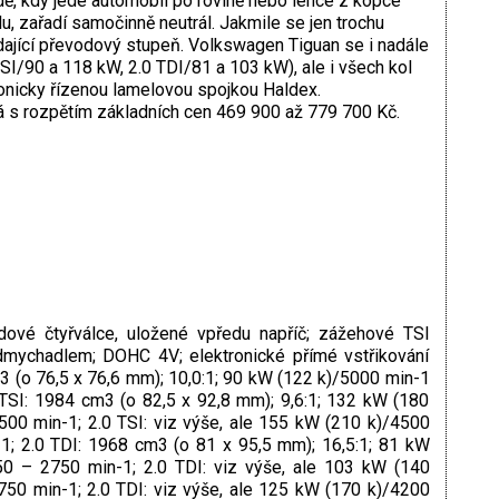
padě, kdy jede automobil po rovině nebo lehce z kopce
u, zařadí samočinně neutrál. Jakmile se jen trochu
dající převodový stupeň. Volkswagen Tiguan se i nadále
SI/90 a 118 kW, 2.0 TDI/81 a 103 kW), ale i všech kol
onicky řízenou lamelovou spojkou Haldex.
á s rozpětím základních cen 469 900 až 779 700 Kč.
ové čtyřválce, uložené vpředu napříč; zážehové TSI
dmychadlem; DOHC 4V; elektronické přímé vstřikování
m3 (o 76,5 x 76,6 mm); 10,0:1; 90 kW (122 k)/5000 min-1
TSI: 1984 cm3 (o 82,5 x 92,8 mm); 9,6:1; 132 kW (180
00 min-1; 2.0 TSI: viz výše, ale 155 kW (210 k)/4500
; 2.0 TDI: 1968 cm3 (o 81 x 95,5 mm); 16,5:1; 81 kW
0 – 2750 min-1; 2.0 TDI: viz výše, ale 103 kW (140
50 min-1; 2.0 TDI: viz výše, ale 125 kW (170 k)/4200