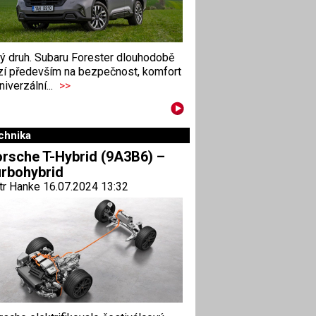
ný druh. Subaru Forester dlouhodobě
zí především na bezpečnost, komfort
niverzální...
>>
chnika
rsche T-Hybrid (9A3B6) –
rbohybrid
tr Hanke 16.07.2024 13:32