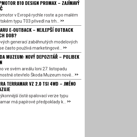
PMOTOR B10 DESIGN PROMAX – ZAJÍMAVÝ
Č
pmotor v Evropě rychle roste a po malém
>>
ském typu T03 přivedl na trh...
ARU E-OUTBACK – NEJLEPŠÍ OUTBACK
CH DOB?
ových generací zaběhnutých modelových
>>
se často používá marketingové...
DA MUZEUM: NOVÝ DEPOZITÁŘ – POLIBEK
N
o ve svém areálu loni 27. listopadu
>>
vnostně otevřelo Škoda Muzeum nově...
RA TERRAMAR VZ 2.0 TSI 4WD – JMÉNO
AZUJE
ýkonnější čistě spalovací verze typu
>>
amar má papírové předpoklady k...