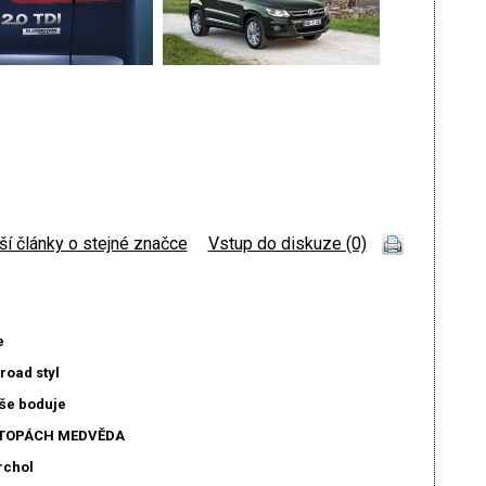
ší články o stejné značce
|
Vstup do diskuze (0)
e
road styl
še boduje
STOPÁCH MEDVĚDA
rchol