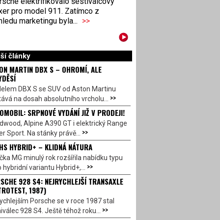
sche elektrifikovalo šestiválcový
xer pro model 911. Zatímco z
ledu marketingu byla...
>>
ší články
ON MARTIN DBX S – OHROMÍ, ALE
YDĚSÍ
elem DBX S se SUV od Aston Martinu
>>
ává na dosah absolutního vrcholu...
OMOBIL: SRPNOVÉ VYDÁNÍ JIŽ V PRODEJI!
dwood, Alpine A390 GT i elektrický Range
>>
r Sport. Na stánky právě...
HS HYBRID+ – KLIDNÁ NÁTURA
ka MG minulý rok rozšířila nabídku typu
>>
 hybridní variantu Hybrid+,...
SCHE 928 S4: NEJRYCHLEJŠÍ TRANSAXLE
TROTEST, 1987)
ychlejším Porsche se v roce 1987 stal
>>
válec 928 S4. Ještě téhož roku...