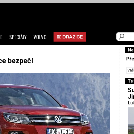
E
SPECIÁLY
VOLVO
Ne
Pře
ce bezpečí
Te
Su
Ji
Luk