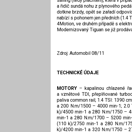
sailing (tedy plachtění), která v pří
a řidič sundá nohu z plynového pedál
dotkne brzdy, opět se zařadí odpoví
nabízí s pohonem jen předních (1.4 T
4Motion, ve druhém případě s elektr
Modernizovaný Tiguan se již prodáv
Zdroj: Automobil 08/11
TECHNICKÉ ÚDAJE
MOTORY
– kapalinou chlazené řad
a vznětové TDI, přeplňované turbo
paliva common rail; 1.4 TSI: 1390 c
a 200 N.m/1500 – 4000 min-1; 2.0 
k)/4500 min-1 a 280 N.m/1750 – 45
min-1 a 280 N.m/1700 – 5200 min-1
(110 k)/2750 min-1 a 280 N.m/175
k)/4200 min-1 a 320 N.m/1750 – 27