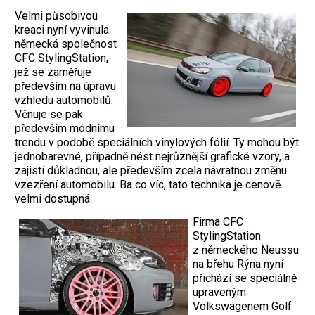
Velmi působivou
kreaci nyní vyvinula
německá společnost
CFC StylingStation,
jež se zaměřuje
především na úpravu
vzhledu automobilů.
Věnuje se pak
především módnímu
trendu v podobě speciálních vinylových fólií. Ty mohou být
jednobarevné, případně nést nejrůznější grafické vzory, a
zajistí důkladnou, ale především zcela návratnou změnu
vzezření automobilu. Ba co víc, tato technika je cenově
velmi dostupná.
Firma CFC
StylingStation
z německého Neussu
na břehu Rýna nyní
přichází se speciálně
upraveným
Volkswagenem Golf