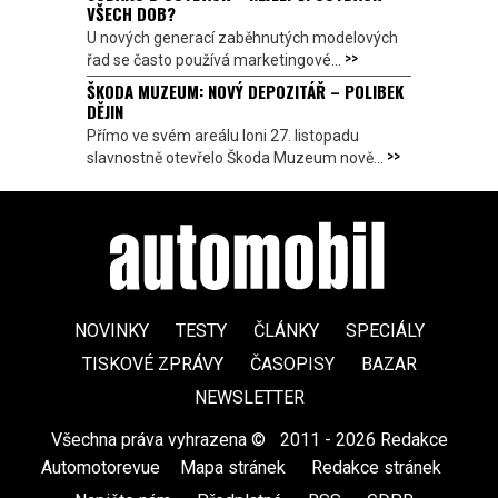
VŠECH DOB?
U nových generací zaběhnutých modelových
>>
řad se často používá marketingové...
ŠKODA MUZEUM: NOVÝ DEPOZITÁŘ – POLIBEK
DĚJIN
Přímo ve svém areálu loni 27. listopadu
>>
slavnostně otevřelo Škoda Muzeum nově...
NOVINKY
TESTY
ČLÁNKY
SPECIÁLY
TISKOVÉ ZPRÁVY
ČASOPISY
BAZAR
NEWSLETTER
Všechna práva vyhrazena ©
|
2011 - 2026 Redakce
Automotorevue
|
Mapa stránek
|
Redakce stránek
|