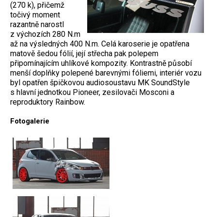
(270 k), přičemž
točivý moment
razantně narostl
z výchozích 280 N.m
až na výsledných 400 N.m. Celá karoserie je opatřena
matově šedou fólií, její střecha pak polepem
připomínajícím uhlíkové kompozity. Kontrastně působí
menší doplňky polepené barevnými fóliemi, interiér vozu
byl opatřen špičkovou audiosoustavu MK SoundStyle
s hlavní jednotkou Pioneer, zesilovači Mosconi a
reproduktory Rainbow.
Fotogalerie