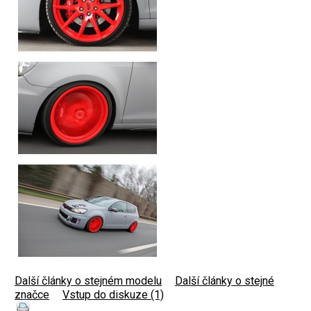
Další články o stejném modelu
|
Další články o stejné
značce
|
Vstup do diskuze (1)