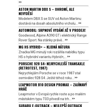
>>
ASTON MARTIN DBX S – OHROMÍ, ALE
NEVYDĚSÍ
Modelem DBX S se SUV od Aston Martinu
>>
dostává na dosah absolutního vrcholu...
AUTOMOBIL: SRPNOVÉ VYDÁNÍ JIŽ V PRODEJI!
Goodwood, Alpine A390 GT i elektrický Range
>>
Rover Sport. Na stánky právě...
MG HS HYBRID+ – KLIDNÁ NÁTURA
Značka MG minulý rok rozšířila nabídku typu
>>
HS o hybridní variantu Hybrid+,...
PORSCHE 928 S4: NEJRYCHLEJŠÍ TRANSAXLE
(RETROTEST, 1987)
Nejrychlejším Porsche se v roce 1987 stal
>>
osmiválec 928 S4. Ještě téhož roku...
LEAPMOTOR B10 DESIGN PROMAX – ZAJÍMAVÝ
HRÁČ
Leapmotor v Evropě rychle roste a po malém
>>
městském typu T03 přivedl na trh...
SUBARU E-OUTBACK – NEJLEPŠÍ OUTBACK