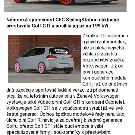
Německá společnost CFC StylingStation důkladně
přestavěla Golf GTI a posílila jej až na 199 kW.
Zkratku GTI najdeme i
u jiných automobilek,
ale zdaleka největší
věhlas jí zajistila
bezpochyby značka
Volkswagen. Již od
první generace
kompaktního modelu
Golf jí až do dnešních
dnů označuje sportovně laděné verze, za připomenutí
stojí, že na letošním autosalonu v Ženevě Volkswagen
vystavuje také vůbec první Golf GTI s karoserií Cabriolet.
Volkswagen Golf GTI se v současnosti vyrábí již ve své
šesté generaci. Úplnou špičkou modelové řady není, tuto
úlohu plní Golf R, navíc je za dveřmi již sedmá generace
Golfu, přesto Golf GTI stále budí emoce a vábí
specializované firmy i soukromníky k přestavbám.