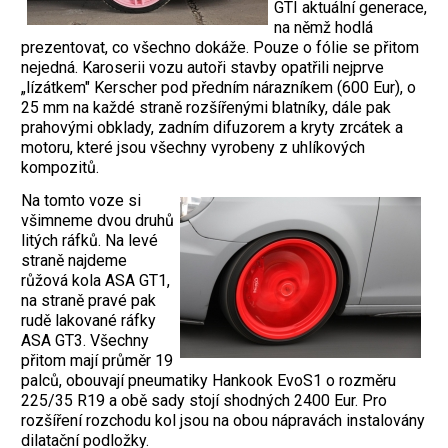
GTI aktuální generace,
na němž hodlá
prezentovat, co všechno dokáže. Pouze o fólie se přitom
nejedná. Karoserii vozu autoři stavby opatřili nejprve
„lízátkem" Kerscher pod předním nárazníkem (600 Eur), o
25 mm na každé straně rozšířenými blatníky, dále pak
prahovými obklady, zadním difuzorem a kryty zrcátek a
motoru, které jsou všechny vyrobeny z uhlíkových
kompozitů.
Na tomto voze si
všimneme dvou druhů
litých ráfků. Na levé
straně najdeme
růžová kola ASA GT1,
na straně pravé pak
rudě lakované ráfky
ASA GT3. Všechny
přitom mají průměr 19
palců, obouvají pneumatiky Hankook EvoS1 o rozměru
225/35 R19 a obě sady stojí shodných 2400 Eur. Pro
rozšíření rozchodu kol jsou na obou nápravách instalovány
dilatační podložky.