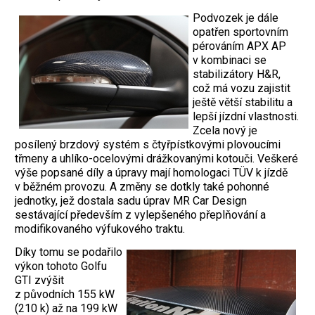
Podvozek je dále
opatřen sportovním
pérováním APX AP
v kombinaci se
stabilizátory H&R,
což má vozu zajistit
ještě větší stabilitu a
lepší jízdní vlastnosti.
Zcela nový je
posílený brzdový systém s čtyřpístkovými plovoucími
třmeny a uhlíko-ocelovými drážkovanými kotouči. Veškeré
výše popsané díly a úpravy mají homologaci TÜV k jízdě
v běžném provozu. A změny se dotkly také pohonné
jednotky, jež dostala sadu úprav MR Car Design
sestávající především z vylepšeného přeplňování a
modifikovaného výfukového traktu.
Díky tomu se podařilo
výkon tohoto Golfu
GTI zvýšit
z původních 155 kW
(210 k) až na 199 kW