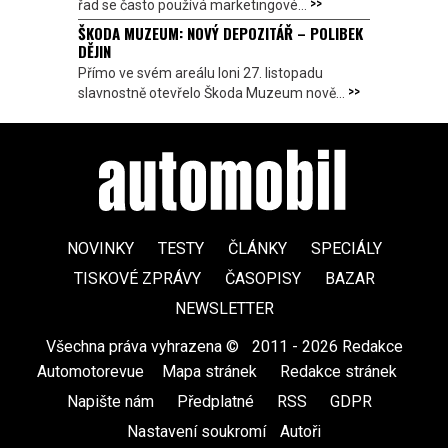
>>
řad se často používá marketingové...
ŠKODA MUZEUM: NOVÝ DEPOZITÁŘ – POLIBEK
DĚJIN
Přímo ve svém areálu loni 27. listopadu
>>
slavnostně otevřelo Škoda Muzeum nově...
NOVINKY
TESTY
ČLÁNKY
SPECIÁLY
TISKOVÉ ZPRÁVY
ČASOPISY
BAZAR
NEWSLETTER
Všechna práva vyhrazena ©
|
2011 - 2026 Redakce
Automotorevue
|
Mapa stránek
|
Redakce stránek
|
Napište nám
|
Předplatné
|
RSS
|
GDPR
|
Nastavení soukromí
Autoři