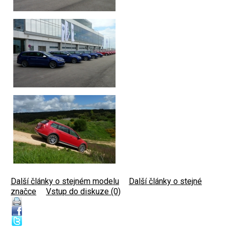
Další články o stejném modelu
|
Další články o stejné
značce
|
Vstup do diskuze (0)