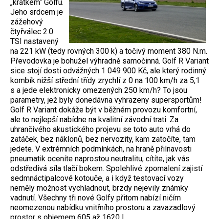
„krátkém“ Golfu.
Jeho srdcem je
zážehový
čtyřválec 2.0
TSI nastavený
na 221 kW (tedy rovných 300 k) a točivý moment 380 N.m.
Převodovka je bohužel výhradně samočinná. Golf R Variant
sice stojí dosti odvážných 1 049 900 Kč, ale který rodinný
kombík nižší střední třídy zrychlí z 0 na 100 km/h za 5,1
s a jede elektronicky omezených 250 km/h? To jsou
parametry, jež byly donedávna vyhrazeny supersportům!
Golf R Variant dokáže být v běžném provozu komfortní,
ale to nejlepší nabídne na kvalitní závodní trati. Za
uhrančivého akustického projevu se toto auto vrhá do
zatáček, bez náklonů, bez nervozity, kam zatočíte, tam
jedete. V extrémních podmínkách, na hraně přilnavosti
pneumatik oceníte naprostou neutralitu, cítíte, jak vás
odstředivá síla tlačí bokem. Spolehlivé zpomalení zajistí
sedmnáctipalcové kotouče, a i když testovací vozy
neměly možnost vychladnout, brzdy nejevily známky
vadnutí. Všechny tři nové Golfy přitom nabízí ničím
neomezenou nabídku vnitřního prostoru a zavazadlový
prostor s objemem 605 až 1620 l.