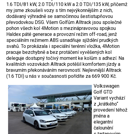
1.6 TDI/81 kW, 2.0 TDI/110 kW a 2.0 TDI/135 kW, přičemž
my jsme zkoušeli vozy s tím nejvýkonnějším z nich,
dodávaný výhradně se samočinnou šestistupňovou
převodovkou DSG. Všem Golfům Alltrack jsou společné
pohon všech kol 4Motion s mezinápravovou spojkou
Haldex páté generace a provozní režim off-road, jenž
speciálním režimem ABS usnadňuje sjíždění prudkých
svahů. To prokázala i speciální terénní vložka, 4Motion
pracuje bezchybně a bez protáčení vyvěšených kol
deleguje dostupný točivý moment ke kolům s adhezí. Na
kvalitních vozovkách Alltrack potěšil komfortem jízdy a
bravurním překonáváním nerovností. Nejlevnější Alltrack
(1.6 TDI) u nás v současnosti pořídíte za 669 900 Kč.
Volkswagen
Golf GTD
Variant vychází
z „krátkého“
provedení téhož
jména a
elegantní
čalounění
s tartanovým