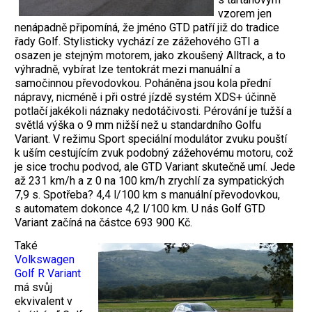
vzorem jen
nenápadně připomíná, že jméno GTD patří již do tradice
řady Golf. Stylisticky vychází ze zážehového GTI a
osazen je stejným motorem, jako zkoušený Alltrack, a to
výhradně, vybírat lze tentokrát mezi manuální a
samočinnou převodovkou. Poháněna jsou kola přední
nápravy, nicméně i při ostré jízdě systém XDS+ účinně
potlačí jakékoli náznaky nedotáčivosti. Pérování je tužší a
světlá výška o 9 mm nižší než u standardního Golfu
Variant. V režimu Sport speciální modulátor zvuku pouští
k uším cestujícím zvuk podobný zážehovému motoru, což
je sice trochu podvod, ale GTD Variant skutečně umí. Jede
až 231 km/h a z 0 na 100 km/h zrychlí za sympatických
7,9 s. Spotřeba? 4,4 l/100 km s manuální převodovkou,
s automatem dokonce 4,2 l/100 km. U nás Golf GTD
Variant začíná na částce 693 900 Kč.
Také
Volkswagen
Golf R Variant
má svůj
ekvivalent v