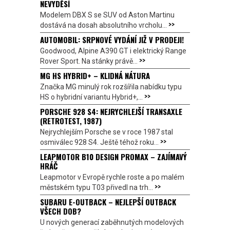
NEVYDĚSÍ
Modelem DBX S se SUV od Aston Martinu
>>
dostává na dosah absolutního vrcholu...
AUTOMOBIL: SRPNOVÉ VYDÁNÍ JIŽ V PRODEJI!
Goodwood, Alpine A390 GT i elektrický Range
>>
Rover Sport. Na stánky právě...
MG HS HYBRID+ – KLIDNÁ NÁTURA
Značka MG minulý rok rozšířila nabídku typu
>>
HS o hybridní variantu Hybrid+,...
PORSCHE 928 S4: NEJRYCHLEJŠÍ TRANSAXLE
(RETROTEST, 1987)
Nejrychlejším Porsche se v roce 1987 stal
>>
osmiválec 928 S4. Ještě téhož roku...
LEAPMOTOR B10 DESIGN PROMAX – ZAJÍMAVÝ
HRÁČ
Leapmotor v Evropě rychle roste a po malém
>>
městském typu T03 přivedl na trh...
SUBARU E-OUTBACK – NEJLEPŠÍ OUTBACK
VŠECH DOB?
U nových generací zaběhnutých modelových