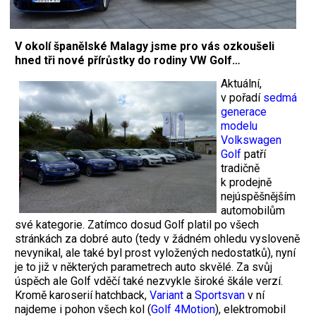
V okolí španělské Malagy jsme pro vás ozkoušeli
hned tři nové přírůstky do rodiny VW Golf…
Aktuální,
v pořadí
sedmá
generace
modelu
Volkswagen
Golf
patří
tradičně
k prodejně
nejúspěšnějším
automobilům
své kategorie. Zatímco dosud Golf platil po všech
stránkách za dobré auto (tedy v žádném ohledu vysloveně
nevynikal, ale také byl prost vyložených nedostatků), nyní
je to již v některých parametrech auto skvělé. Za svůj
úspěch ale Golf vděčí také nezvykle široké škále verzí.
Kromě karoserií hatchback,
Variant
a
Sportsvan
v ní
najdeme i pohon všech kol (
Golf 4Motion
), elektromobil