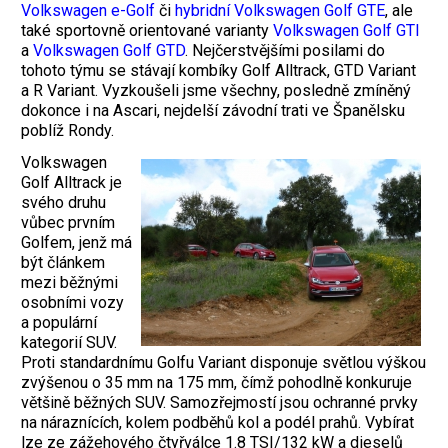
Volkswagen e-Golf
či
hybridní Volkswagen Golf GTE
, ale
také sportovně orientované varianty
Volkswagen Golf GTI
a
Volkswagen Golf GTD
. Nejčerstvějšími posilami do
tohoto týmu se stávají kombíky Golf Alltrack, GTD Variant
a R Variant. Vyzkoušeli jsme všechny, posledně zmíněný
dokonce i na Ascari, nejdelší závodní trati ve Španělsku
poblíž Rondy.
Volkswagen
Golf Alltrack je
svého druhu
vůbec prvním
Golfem, jenž má
být článkem
mezi běžnými
osobními vozy
a populární
kategorií SUV.
Proti standardnímu Golfu Variant disponuje světlou výškou
zvýšenou o 35 mm na 175 mm, čímž pohodlně konkuruje
většině běžných SUV. Samozřejmostí jsou ochranné prvky
na náraznících, kolem podběhů kol a podél prahů. Vybírat
lze ze zážehového čtyřválce 1.8 TSI/132 kW a dieselů