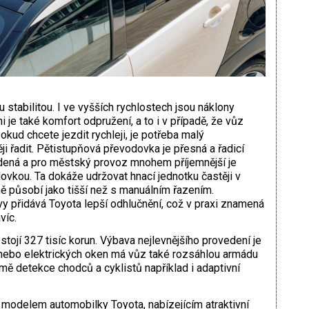
 stabilitou. I ve vyšších rychlostech jsou náklony
 je také komfort odpružení, a to i v případě, že vůz
kud chcete jezdit rychleji, je potřeba malý
ji řadit. Pětistupňová převodovka je přesná a řadicí
edená a pro městský provoz mnohem příjemnější je
kou. Ta dokáže udržovat hnací jednotku častěji v
ně působí jako tišší než s manuálním řazením.
 přidává Toyota lepší odhlučnění, což v praxi znamená
víc.
tojí 327 tisíc korun. Výbava nejlevnějšího provedení je
nebo elektrických oken má vůz také rozsáhlou armádu
mě detekce chodců a cyklistů například i adaptivní
modelem automobilky Toyota, nabízejícím atraktivní