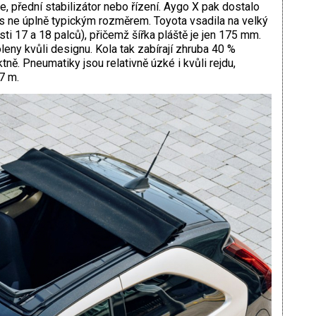
ce, přední stabilizátor nebo řízení. Aygo X pak dostalo
 s ne úplně typickým rozměrem. Toyota vsadila na velký
sti 17 a 18 palců), přičemž šířka pláště je jen 175 mm.
eny kvůli designu. Kola tak zabírají zhruba 40 %
ně. Pneumatiky jsou relativně úzké i kvůli rejdu,
7 m.