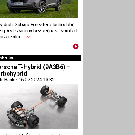
ný druh. Subaru Forester dlouhodobě
zí především na bezpečnost, komfort
niverzální...
>>
chnika
rsche T-Hybrid (9A3B6) –
rbohybrid
tr Hanke 16.07.2024 13:32