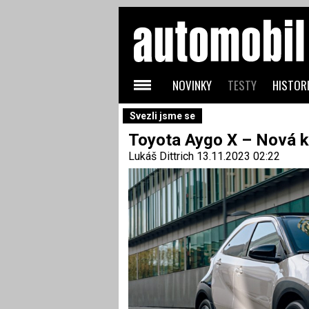
NOVINKY
TESTY
HISTORI
Svezli jsme se
Toyota Aygo X – Nová k
Lukáš Dittrich
13.11.2023 02:22