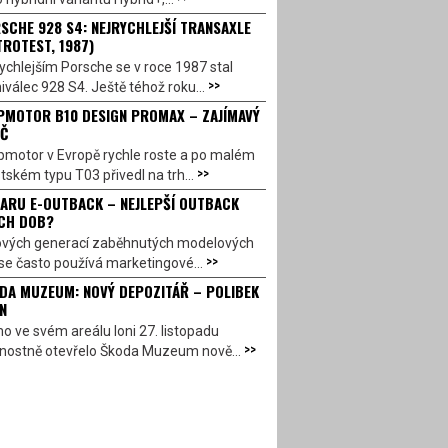
SCHE 928 S4: NEJRYCHLEJŠÍ TRANSAXLE
TROTEST, 1987)
ychlejším Porsche se v roce 1987 stal
>>
válec 928 S4. Ještě téhož roku...
PMOTOR B10 DESIGN PROMAX – ZAJÍMAVÝ
Č
pmotor v Evropě rychle roste a po malém
>>
ském typu T03 přivedl na trh...
ARU E-OUTBACK – NEJLEPŠÍ OUTBACK
CH DOB?
ových generací zaběhnutých modelových
>>
se často používá marketingové...
DA MUZEUM: NOVÝ DEPOZITÁŘ – POLIBEK
N
o ve svém areálu loni 27. listopadu
>>
vnostně otevřelo Škoda Muzeum nově...