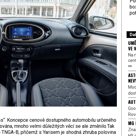
Por
bo
poh
Dal
UMĚ
VE 
Na 
cen
>>
AST
NEV
Mod
dost
AUT
Goo
Rove
kros“. Koncepce cenově dostupného automobilu určeného
MG 
vána, mnoho velmi důležitých věcí se ale změnilo.Tak
Znač
ě TNGA-B, přičemž s Yarisem je shodná zhruba polovina
HS o