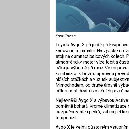
Foto: Toyota
Toyota Aygo X při jízdě překvapí svou
karoserie minimální. Na vysoké úrovni
stojí na osmnáctipalcových kolech. Po
atmosférický motor více točit a častě
páka je výborně při ruce. Velmi pov
kombinace s bezestupňovou převodov
nižších otáčkách a vůz tak subjektiv
Mimochodem, od druhé úrovně výbavy
přítomnost devíti izolačních prvků na
Nejlevnější Aygo X s výbavou Active s
poměrně bohatá. Kromě klimatizace 
bezpečnostních prvků, zahrnující kro
tempomat.
Aygo X je velmi důstojným vstupním 