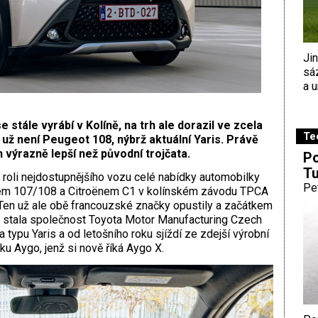
Ji
sá
a u
 stále vyrábí v Kolíně, na trh ale dorazil ve zcela
Te
 není Peugeot 108, nýbrž aktuální Yaris. Právě
 výrazně lepší než původní trojčata.
Po
Tu
 roli nejdostupnějšího vozu celé nabídky automobilky
Pe
tem 107/108 a Citroënem C1 v kolínském závodu TPCA
 Ten už ale obě francouzské značky opustily a začátkem
 stala společnost Toyota Motor Manufacturing Czech
ypu Yaris a od letošního roku sjíždí ze zdejší výrobní
u Aygo, jenž si nově říká Aygo X.