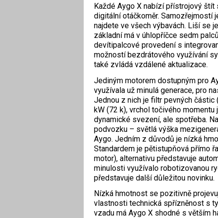
Každé Aygo X nabízí přístrojový štít 
digitální otáčkoměr. Samozřejmostí j
najdete ve všech výbavách. Liší se j
základní má v úhlopříčce sedm palců
devítipalcové provedení s integrovan
možností bezdrátového využívání sy
také zvládá vzdálené aktualizace.
Jediným motorem dostupným pro Aygo
využívala už minulá generace, pro na
Jednou z nich je filtr pevných částic
kW (72 k), vrchol točivého momentu j
dynamické svezení, ale spotřeba. Na
podvozku – světlá výška mezigenerač
Aygo. Jedním z důvodů je nízká hmot
Standardem je pětistupňová přímo řa
motor), alternativu představuje aut
minulosti využívalo robotizovanou ry
představuje další důležitou novinku.
Nízká hmotnost se pozitivně projevuje 
vlastnosti technická spřízněnost s t
vzadu má Aygo X shodné s větším h