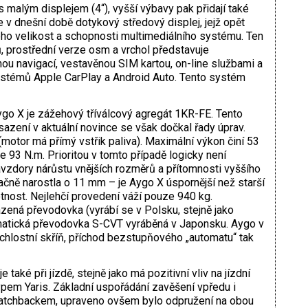
s malým displejem (4“), vyšší výbavy pak přidají také
e v dnešní době dotykový středový displej, jejž opět
eho velikost a schopnosti multimediálního systému. Ten
, prostřední verze osm a vrchol představuje
ou navigací, vestavěnou SIM ­kartou, on-line službami a
stémů Apple CarPlay a Android Auto. Tento systém
 X je zážehový tříválcový agregát 1KR-FE. Tento
sazení v aktuální novince se však dočkal řady úprav.
 (motor má přímý vstřik paliva). Maximální výkon činí 53
e 93 N.m. Prioritou v tomto případě logicky není
vzdory nárůstu vnějších rozměrů a přítomnosti vyššího
ně narostla o 11 mm – je Aygo X úspornější než starší
nost. Nejlehčí provedení váží pouze 940 kg.
zená převodovka (vyrábí se v Polsku, stejně jako
omatická převodovka S-CVT vyráběná v Japonsku. Aygo v
chlostní skříň, příchod bezstupňového „automatu“ tak
také při jízdě, stejně jako má pozitivní vliv na jízdní
ypem Yaris. Základní uspořádání zavěšení vpředu i
atchbackem, upraveno ovšem bylo odpružení na obou