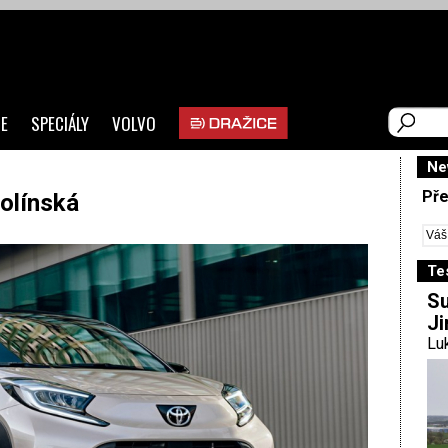
E
SPECIÁLY
VOLVO
Ne
Pře
olínská
Te
Su
Ji
Luk