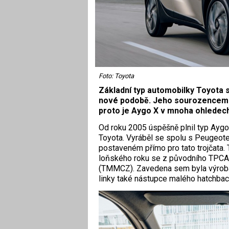
Foto: Toyota
Základní typ automobilky Toyota se
nové podobě. Jeho sourozencem už
proto je Aygo X v mnoha ohledech
Od roku 2005 úspěšně plnil typ Aygo
Toyota. Vyráběl se spolu s Peugeo
postaveném přímo pro tato trojčata.
loňského roku se z původního TPCA
(TMMCZ). Zavedena sem byla výroba t
linky také nástupce malého hatchback