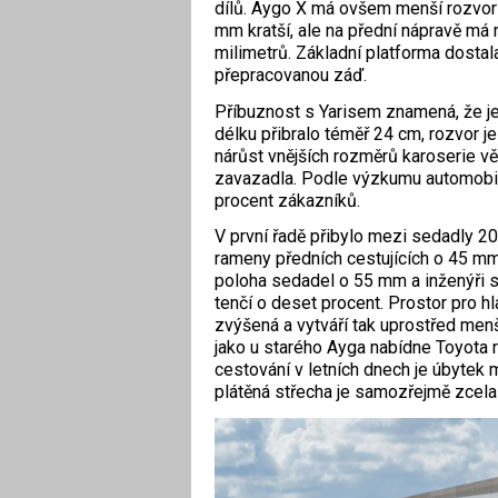
dílů. Aygo X má ovšem menší rozvor 
mm kratší, ale na přední nápravě má 
milimetrů. Základní platforma dostal
přepracovanou záď.
Příbuznost s Yarisem znamená, že j
délku přibralo téměř 24 cm, rozvor je
nárůst vnějších rozměrů karoserie vě
zavazadla. Podle výzkumu automobilk
procent zákazníků.
V první řadě přibylo mezi sedadly 20
rameny předních cestujících o 45 mm
poloha sedadel o 55 mm a inženýři s
tenčí o deset procent. Prostor pro hl
zvýšená a vytváří tak uprostřed menš
jako u starého Ayga nabídne Toyota r
cestování v letních dnech je úbytek 
plátěná střecha je samozřejmě zcela