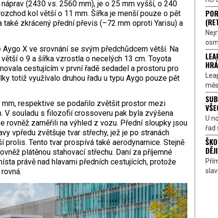
náprav (2430 vs. 2560 mm), je o 25 mm vyšší, o 240
POR
rozchod kol větší o 11 mm. Šířka je menší pouze o pět
(RE
a také zkrácený přední převis (–72 mm oproti Yarisu) a
Nejr
osmi
e Aygo X ve srovnání se svým předchůdcem větší. Na
LEA
 větší o 9 a šířka vzrostla o necelých 13 cm. Toyota
HRÁ
novala cestujícím v první řadě sedadel a prostoru pro
Lea
y totiž využívalo druhou řadu u typu Aygo pouze pět
měst
SUB
 mm, respektive se podařilo zvětšit prostor mezi
VŠE
. V souladu s filozofií crossoveru pak byla zvýšena
U n
e rovněž zaměřili na výhled z vozu. Přední sloupky jsou
řad 
avy vpředu zvětšuje tvar střechy, jež je po stranách
ŠKO
í prolis. Tento tvar prospívá také aerodynamice. Stejně
DĚJI
ovněž plátěnou stahovací střechu. Daní za příjemné
Přím
místa právě nad hlavami předních cestujících, protože
sla
 rovná.