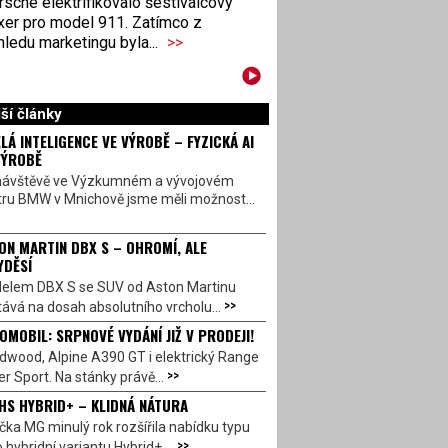
sche elektrifikovalo šestiválcový
xer pro model 911. Zatímco z
ledu marketingu byla...
>>
ší články
LÁ INTELIGENCE VE VÝROBĚ – FYZICKÁ AI
VÝROBĚ
návštěvě ve Výzkumném a vývojovém
tru BMW v Mnichově jsme měli možnost...
ON MARTIN DBX S – OHROMÍ, ALE
YDĚSÍ
elem DBX S se SUV od Aston Martinu
>>
ává na dosah absolutního vrcholu...
OMOBIL: SRPNOVÉ VYDÁNÍ JIŽ V PRODEJI!
dwood, Alpine A390 GT i elektrický Range
>>
r Sport. Na stánky právě...
HS HYBRID+ – KLIDNÁ NÁTURA
ka MG minulý rok rozšířila nabídku typu
>>
 hybridní variantu Hybrid+,...