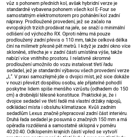
vůz s pohonem předních kol, avšak hybridní verze je
standardně vybavena pohonem všech kol E-Four se
samostatným elektromotorem pro pohánění kol zadní
nápravy. Prodloužené provedení, jež se začalo na
evropských trzích prodávat na jaře, se snaží o minimální
odlišení od výchozího RX. Oproti němu má pouze
prodloužený zadní převis o 110 mm, takže celková délka
činí na milimetr přesně pět metrů. I když je zadní okno více
skloněné, střecha je v zadní části umístěna výše, takže
nabízí více vnitřního prostoru. I relativně skromné
prodloužení umožnilo do vozu instalovat třetí řadu
sedadel, jež je standardní výbavou všech provedení verze
„L“. V praxi samozřejmě jde o dvojici míst, jež sice dokáže
v nouzi převézt dospělou osobu, ale přijatelné pohodlí
poskytne lidem spíše menšího vzrůstu (odhadem do 150
cm) a drobnější tělesné konstituce. Praktické je, že i
dvojice sedadel ve třetí řadě má vlastní držáky nápojů,
odkládací místa i obsluhu klimatizace. Kvůli zadním
sedadlům Lexus značně přepracoval zadní část interiéru.
Druhá řada sedadel je posuvná o značných 150 mm a má
opěradla rozdělená a samostatně sklopná v poměru
40:20:40. Odklopením krajních částí vpřed se vytvoří