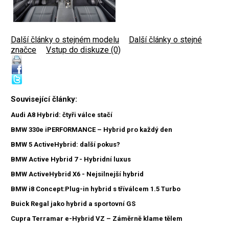
Další články o stejném modelu
|
Další články o stejné
značce
|
Vstup do diskuze (0)
Související články:
Audi A8 Hybrid: čtyři válce stačí
BMW 330e iPERFORMANCE – Hybrid pro každý den
BMW 5 ActiveHybrid: další pokus?
BMW Active Hybrid 7 - Hybridní luxus
BMW ActiveHybrid X6 - Nejsilnejší hybrid
BMW i8 Concept:Plug-in hybrid s tříválcem 1.5 Turbo
Buick Regal jako hybrid a sportovní GS
Cupra Terramar e-Hybrid VZ – Záměrně klame tělem