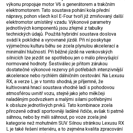
výkonu propojuje motor V6 s generátorem a trakčním
elektromotorem. Tato soustava pohání kola přední
nápravy, pohon všech kol E-Four tvoří již zmiňovaný další
elektromotor umístěný vzadu. Výkonové parametry
jednotlivých komponentů jsou zřejmé z tabulky
technických údajů. Použitá hybridní soustava doslova
svádí k poklidné a vyrovnané jízdě. Při ní poskytuje
výjimečnou kulturu běhu se zcela plynulou akcelerací a
minimální hlučností. Při běžné jízdě na venkovských
silnicích lze jezdit se spotřebou jen o málo převyšující
normované hodnoty. Šestiválec je přitom zárukou
dostatečné výkonové rezervy při potřebách intenzivnější
akcelerace nebo rychlém dálničním cestování. Na Lexusu
RX, a verze L je v tomto shodná, je příjemné, že
kultivovaná hnací soustava vhodně ladí s pohodovou
atmosférou uvnitř vozu, stejně jako jeho měkčeji
naladěným podvozkem a malými silami potřebnými
k obsluze jednotlivých prvků. Tato kombinace zcela
přirozeně odradí sportovněji laděné řidiče, avšak ti patrně
sáhnou, nebo by měli sáhnout, po voze zcela jiné
kategorie než mohutném SUV.
Silnou stránkou Lexusu RX
L je také řešení interiéru, a to zejména kvalita zpracování