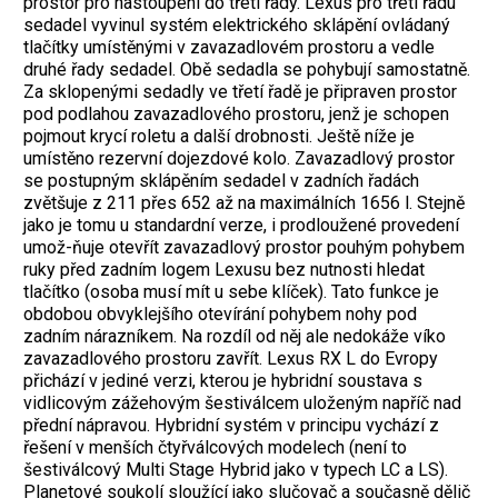
prostor pro nastoupení do třetí řady. Lexus pro třetí řadu
sedadel vyvinul systém elektrického sklápění ovládaný
tlačítky umístěnými v zavazadlovém prostoru a vedle
druhé řady sedadel. Obě sedadla se pohybují samostatně.
Za sklopenými sedadly ve třetí řadě je připraven prostor
pod podlahou zavazadlového prostoru, jenž je schopen
pojmout krycí roletu a další drobnosti. Ještě níže je
umístěno rezervní dojezdové kolo. Zavazadlový prostor
se postupným sklápěním sedadel v zadních řadách
zvětšuje z 211 přes 652 až na maximálních 1656 l. Stejně
jako je tomu u standardní verze, i prodloužené provedení
umož-ňuje otevřít zavazadlový prostor pouhým pohybem
ruky před zadním logem Lexusu bez nutnosti hledat
tlačítko (osoba musí mít u sebe klíček). Tato funkce je
obdobou obvyklejšího otevírání pohybem nohy pod
zadním nárazníkem. Na rozdíl od něj ale nedokáže víko
zavazadlového prostoru zavřít. Lexus RX L do Evropy
přichází v jediné verzi, kterou je hybridní soustava s
vidlicovým zážehovým šestiválcem uloženým napříč nad
přední nápravou. Hybridní systém v principu vychází z
řešení v menších čtyřválcových modelech (není to
šestiválcový Multi Stage Hybrid jako v typech LC a LS).
Planetové soukolí sloužící jako slučovač a současně dělič