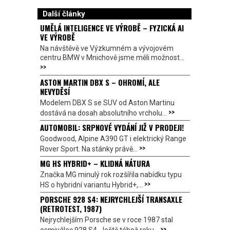
Další články
UMĚLÁ INTELIGENCE VE VÝROBĚ – FYZICKÁ AI
VE VÝROBĚ
Na návštěvě ve Výzkumném a vývojovém
centru BMW v Mnichově jsme měli možnost...
>>
ASTON MARTIN DBX S – OHROMÍ, ALE
NEVYDĚSÍ
Modelem DBX S se SUV od Aston Martinu
>>
dostává na dosah absolutního vrcholu...
AUTOMOBIL: SRPNOVÉ VYDÁNÍ JIŽ V PRODEJI!
Goodwood, Alpine A390 GT i elektrický Range
>>
Rover Sport. Na stánky právě...
MG HS HYBRID+ – KLIDNÁ NÁTURA
Značka MG minulý rok rozšířila nabídku typu
>>
HS o hybridní variantu Hybrid+,...
PORSCHE 928 S4: NEJRYCHLEJŠÍ TRANSAXLE
(RETROTEST, 1987)
Nejrychlejším Porsche se v roce 1987 stal
>>