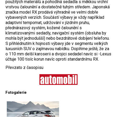
použitých materiálů a pohodlná sedadla s měkkou vrchní
vrstvou čalounění a dostatečně tuhým středem. Japonská
značka model RX prodává výhradně ve velmi dobře
vybavených verzích. Součástí výbavy je vždy například
adaptivní tempomat, udržování v jízdním pruhu,
přednárazový systém, kožené čalounění s
klimatizovanými sedadly, navigační systém (obsluha by
mohla být jednodušší) nebo bezdrátové dobíjení telefonu.
S přihlédnutím k hojnosti výbavy jde v segmentu velkých
luxusních SUV o zajímavou nabídku. Doplňme ještě, že za
o 110 mm delší karoserii a dvojici sedadel navíc si -Lexus
účtuje 100 tisíc korun navíc oproti standardnímu RX.
Převzato z časopisu
Fotogalerie