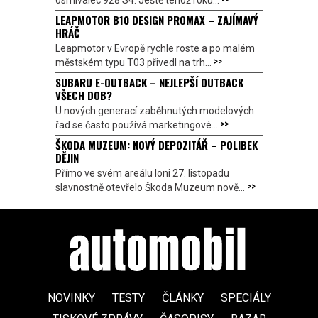
osmiválec 928 S4. Ještě téhož roku...
LEAPMOTOR B10 DESIGN PROMAX – ZAJÍMAVÝ
HRÁČ
Leapmotor v Evropě rychle roste a po malém
>>
městském typu T03 přivedl na trh...
SUBARU E-OUTBACK – NEJLEPŠÍ OUTBACK
VŠECH DOB?
U nových generací zaběhnutých modelových
>>
řad se často používá marketingové...
ŠKODA MUZEUM: NOVÝ DEPOZITÁŘ – POLIBEK
DĚJIN
Přímo ve svém areálu loni 27. listopadu
>>
slavnostně otevřelo Škoda Muzeum nově...
NOVINKY
TESTY
ČLÁNKY
SPECIÁLY