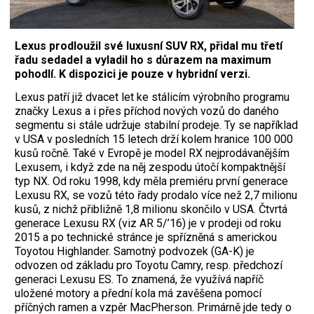
Lexus prodloužil své luxusní SUV RX, přidal mu třetí
řadu sedadel a vyladil ho s důrazem na maximum
pohodlí. K dispozici je pouze v hybridní verzi.
L
exus patří již dvacet let ke stálicím výrobního programu
značky Lexus a i přes příchod nových vozů do daného
segmentu si stále udržuje stabilní prodeje. Ty se například
v USA v posledních 15 letech drží kolem hranice 100 000
kusů ročně. Také v Evropě je model RX nejprodávanějším
Lexusem, i když zde na něj zespodu útočí kompaktnější
typ NX. Od roku 1998, kdy měla premiéru první generace
Lexusu RX, se vozů této řady prodalo více než 2,7 milionu
kusů, z nichž přibližně 1,8 milionu skončilo v USA. Čtvrtá
generace Lexusu RX (viz AR 5/’16) je v prodeji od roku
2015 a po technické stránce je spřízněná s americkou
Toyotou Highlander. Samotný podvozek (GA-K) je
odvozen od základu pro Toyotu Camry, resp. předchozí
generaci Lexusu ES. To znamená, že využívá napříč
uložené motory a přední kola má zavěšena pomocí
příčných ramen a vzpěr MacPherson. Primárně jde tedy o