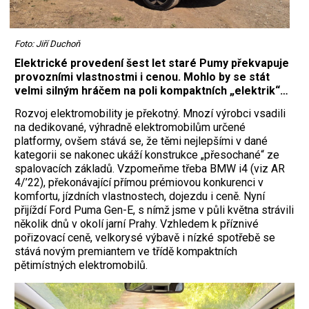
Foto: Jiří Duchoň
Elektrické provedení šest let staré Pumy překvapuje
provozními vlastnostmi i cenou. Mohlo by se stát
velmi silným hráčem na poli kompaktních „elektrik“…
Rozvoj elektromobility je překotný. Mnozí výrobci vsadili
na dedikované, výhradně elektromobilům určené
platformy, ovšem stává se, že těmi nejlepšími v dané
kategorii se nakonec ukáží konstrukce „přesochané“ ze
spalovacích základů. Vzpomeňme třeba BMW i4 (viz AR
4/’22), překonávající přímou prémiovou konkurenci v
komfortu, jízdních vlastnostech, dojezdu i ceně. Nyní
přijíždí Ford Puma Gen-E, s nímž jsme v půli května strávili
několik dnů v okolí jarní Prahy. Vzhledem k příznivé
pořizovací ceně, velkorysé výbavě i nízké spotřebě se
stává novým premiantem ve třídě kompaktních
pětimístných elektromobilů.