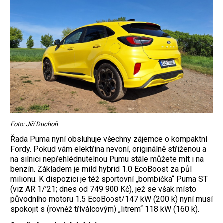
Foto: Jiří Duchoň
Řada Puma nyní obsluhuje všechny zájemce o kompaktní
Fordy. Pokud vám elektřina nevoní, originálně střiženou a
na silnici nepřehlédnutelnou Pumu stále můžete mít i na
benzín. Základem je mild hybrid 1.0 EcoBoost za půl
milionu. K dispozici je též sportovní „bombička“ Puma ST
(viz AR 1/’21; dnes od 749 900 Kč), jež se však místo
původního motoru 1.5 Eco­Boost/147 kW (200 k) nyní musí
spokojit s (rovněž tříválcovým) „litrem“ 118 kW (160 k).