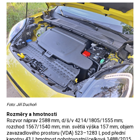
Foto: Jiří Duchoň
Rozměry a hmotnosti
Rozvor náprav 2588 mm, d/š/v 4214/1805/1555 mm;
rozchod 1567/1540 mm; min. světlá výška 157 mm; objem
zavazadlového prostoru (VDA) 523–1283 l, pod přední
kapotou 43 l; hmotnost pohotovostní/celková 1488/2015