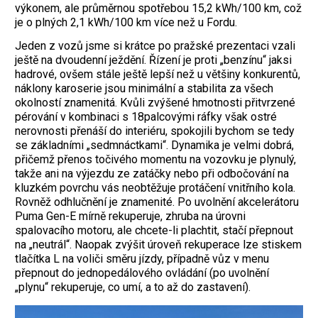
výkonem, ale průměrnou spotřebou 15,2 kWh/100 km, což
je o plných 2,1 kWh/100 km více než u Fordu.
Jeden z vozů jsme si krátce po pražské prezentaci vzali
ještě na dvoudenní ježdění. Řízení je proti „benzínu“ jaksi
hadrové, ­ovšem stále ještě lepší než u většiny konkurentů,
náklony karoserie jsou minimální a stabilita za všech
okolností znamenitá. Kvůli zvýšené hmotnosti přitvrzené
pérování v kombinaci s 18palcovými ráfky však ostré
nerovnosti přenáší do interiéru, spokojili bychom se tedy
se základními „sedmnáctkami“. Dynamika je velmi dobrá,
přičemž přenos točivého momentu na vozovku je plynulý,
takže ani na výjezdu ze zatáčky nebo při odbočování na
kluzkém povrchu vás neobtěžuje protáčení vnitřního kola.
Rovněž odhlučnění je znamenité. Po uvolnění akcelerátoru
Puma Gen-E mírně rekuperuje, zhruba na úrovni
spalovacího motoru, ale chcete-li plachtit, stačí přepnout
na „neutrál“. Naopak zvýšit úroveň rekuperace lze stiskem
tlačítka L na voliči směru jízdy, případně vůz v menu
přepnout do jednopedálového ovládání (po uvolnění
„plynu“ rekuperuje, co umí, a to až do zastavení).