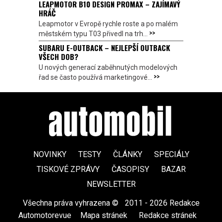
LEAPMOTOR B10 DESIGN PROMAX – ZAJÍMAVÝ
HRÁČ
Leapmotor v Evropě rychle roste a po malém
>>
městském typu T03 přivedl na trh...
SUBARU E-OUTBACK – NEJLEPŠÍ OUTBACK
VŠECH DOB?
U nových generací zaběhnutých modelových
>>
řad se často používá marketingové...
NOVINKY
TESTY
ČLÁNKY
SPECIÁLY
TISKOVÉ ZPRÁVY
ČASOPISY
BAZAR
NEWSLETTER
Všechna práva vyhrazena ©
|
2011 - 2026 Redakce
Automotorevue
|
Mapa stránek
|
Redakce stránek
|