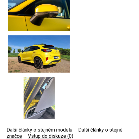
Další články o stejném modelu
|
Další články o stejné
značce
|
Vstup do diskuze (0)