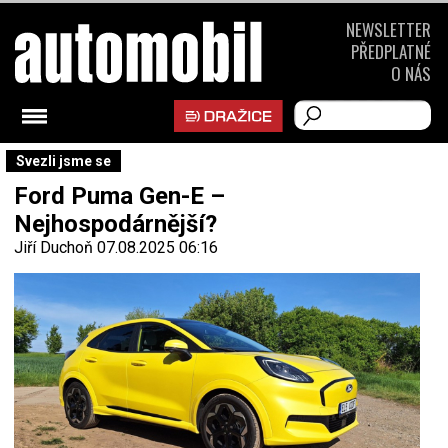
NEWSLETTER
PŘEDPLATNÉ
O NÁS
Svezli jsme se
Ford Puma Gen-E –
Nejhospodárnější?
Jiří Duchoň
07.08.2025 06:16