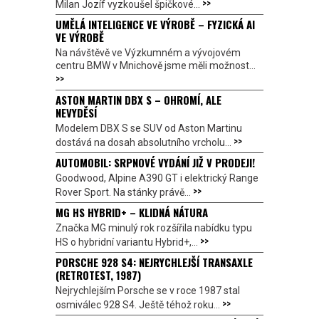
>>
Milan Jozíf vyzkoušel špičkové...
UMĚLÁ INTELIGENCE VE VÝROBĚ – FYZICKÁ AI
VE VÝROBĚ
Na návštěvě ve Výzkumném a vývojovém
centru BMW v Mnichově jsme měli možnost...
>>
ASTON MARTIN DBX S – OHROMÍ, ALE
NEVYDĚSÍ
Modelem DBX S se SUV od Aston Martinu
>>
dostává na dosah absolutního vrcholu...
AUTOMOBIL: SRPNOVÉ VYDÁNÍ JIŽ V PRODEJI!
Goodwood, Alpine A390 GT i elektrický Range
>>
Rover Sport. Na stánky právě...
MG HS HYBRID+ – KLIDNÁ NÁTURA
Značka MG minulý rok rozšířila nabídku typu
>>
HS o hybridní variantu Hybrid+,...
PORSCHE 928 S4: NEJRYCHLEJŠÍ TRANSAXLE
(RETROTEST, 1987)
Nejrychlejším Porsche se v roce 1987 stal
>>
osmiválec 928 S4. Ještě téhož roku...