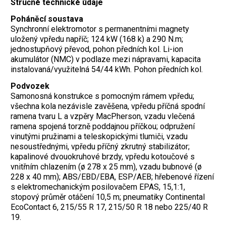
Stručné technické údaje
Poháněcí soustava
Synchronní elektromotor s permanentními magnety
uložený vpředu napříč; 124 kW (168 k) a 290 N.m;
jednostupňový převod, pohon předních kol. Li-ion
akumulátor (NMC) v podlaze mezi nápravami, kapacita
instalovaná/využitelná 54/44 kWh. Pohon předních kol.
Podvozek
Samonosná konstrukce s pomocným rámem vpředu;
všechna kola nezávisle zavěšena, vpředu příčná spodní
ramena tvaru L a vzpěry MacPherson, vzadu vlečená
ramena spojená torzně poddajnou příčkou; odpružení
vinutými pružinami a teleskopickými tlumiči, vzadu
nesoustřednými, vpředu příčný zkrutný stabilizátor;
kapalinové dvouokruhové brzdy, vpředu kotoučové s
vnitřním chlazením (ø 278 x 25 mm), vzadu bubnové (ø
228 x 40 mm); ABS/EBD/EBA, ESP/AEB; hřebenové řízení
s elektromechanickým posilovačem EPAS, 15,1:1,
stopový průměr otáčení 10,5 m; pneumatiky Continental
EcoContact 6, 215/55 R 17, 215/50 R 18 nebo 225/40 R
19.